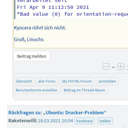
verarbeitet seit

Fri Apr 9 11:12:50 2021 

Kyocera rührt sich nicht.
Gruß, Linuchs
Beitrag melden
–
negati
po
Übersicht
alle Foren
SELFHTML-Forum
anmelden
Benutzerkonto erstellen
Beitrag im Thread-Baum
Rückfragen zu: „Ubuntu: Drucker-Problem“
Raketenwilli
28.03.2021 16:04
hardware
treiber