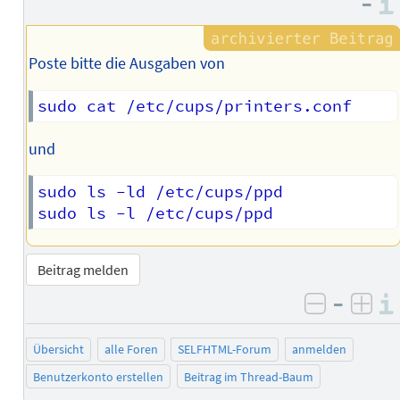
–
Poste bitte die Ausgaben von
und
sudo ls -ld /etc/cups/ppd

Beitrag melden
–
negativ 
posi
Übersicht
alle Foren
SELFHTML-Forum
anmelden
Benutzerkonto erstellen
Beitrag im Thread-Baum