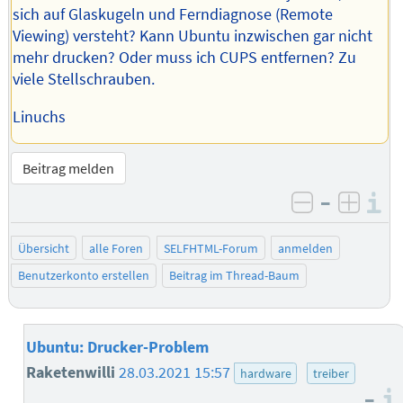
sich auf Glaskugeln und Ferndiagnose (Remote
Viewing) versteht? Kann Ubuntu inzwischen gar nicht
mehr drucken? Oder muss ich CUPS entfernen? Zu
viele Stellschrauben.
Linuchs
Beitrag melden
–
I
negativ be
posit
Übersicht
alle Foren
SELFHTML-Forum
anmelden
Benutzerkonto erstellen
Beitrag im Thread-Baum
Ubuntu: Drucker-Problem
Raketenwilli
28.03.2021 15:57
hardware
treiber
–