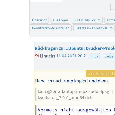
Übersicht
alle Foren
SELFHTML-Forum
anme
Benutzerkonto erstellen
Beitrag im Thread-Baum
Rückfragen zu: „Ubuntu: Drucker-Prob
Linuchs
11.04.2021 20:21
linux
treiber
Habe ich nach /tmp kopiert und dann
kalle@terra-laptop:/tmp$ sudo dpkg -i
kyodialog_7.0-0_amd64.deb
Vormals nicht ausgewähltes 