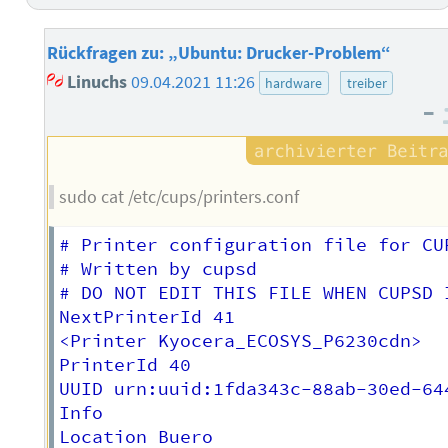
Rückfragen zu: „Ubuntu: Drucker-Problem“
Linuchs
09.04.2021 11:26
hardware
treiber
–
sudo cat /etc/cups/printers.conf
# Printer configuration file for CUP
# Written by cupsd

# DO NOT EDIT THIS FILE WHEN CUPSD I
NextPrinterId 41

<Printer Kyocera_ECOSYS_P6230cdn>

PrinterId 40

UUID urn:uuid:1fda343c-88ab-30ed-644
Info 

Location Buero
