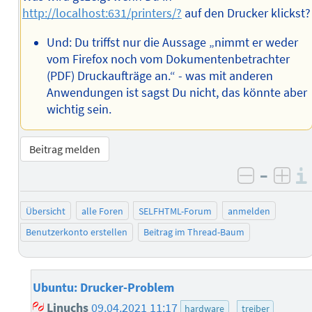
http://localhost:631/printers/?
auf den Drucker klickst?
Und: Du triffst nur die Aussage „nimmt er weder
vom Firefox noch vom Dokumentenbetrachter
(PDF) Druckaufträge an.“ - was mit anderen
Anwendungen ist sagst Du nicht, das könnte aber
wichtig sein.
Beitrag melden
–
negativ 
posi
Übersicht
alle Foren
SELFHTML-Forum
anmelden
Benutzerkonto erstellen
Beitrag im Thread-Baum
Ubuntu: Drucker-Problem
Linuchs
09.04.2021 11:17
hardware
treiber