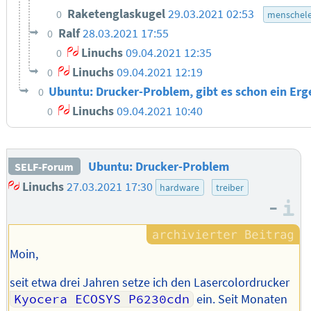
Raketenglaskugel
29.03.2021 02:53
0
menschele
Ralf
28.03.2021 17:55
0
Linuchs
09.04.2021 12:35
0
Linuchs
09.04.2021 12:19
0
Ubuntu: Drucker-Problem, gibt es schon ein Er
0
Linuchs
09.04.2021 10:40
0
Ubuntu: Drucker-Problem
SELF-Forum
Linuchs
27.03.2021 17:30
hardware
treiber
–
I
Moin,
seit etwa drei Jahren setze ich den Lasercolordrucker
Kyocera ECOSYS P6230cdn
ein. Seit Monaten