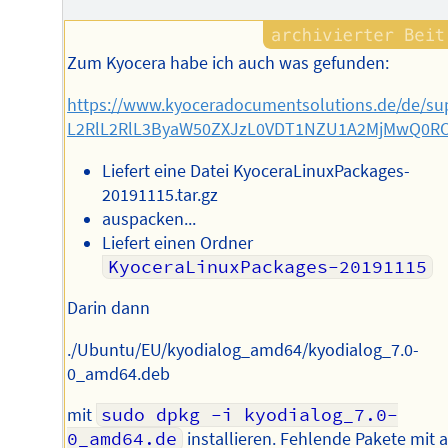
Zum Kyocera habe ich auch was gefunden:
https://www.kyoceradocumentsolutions.de/de/s
L2RlL2RlL3ByaW50ZXJzL0VDT1NZU1A2MjMwQ0RO.
Liefert eine Datei KyoceraLinuxPackages-
20191115.tar.gz
auspacken...
Liefert einen Ordner
KyoceraLinuxPackages-20191115
Darin dann
./Ubuntu/EU/kyodialog_amd64/kyodialog_7.0-
0_amd64.deb
mit
sudo dpkg -i kyodialog_7.0-
0_amd64.de
installieren. Fehlende Pakete mit 