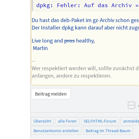
Du hast das deb-Paket im gz-Archiv schon ge
Der Installer dpkg kann darauf aber nicht zugr
Live long and
pros
healthy,
Martin
--
Wer respektiert werden will, sollte zunächst 
anfangen, andere zu respektieren.
Beitrag melden
ne
Übersicht
alle Foren
SELFHTML-Forum
anmeld
Benutzerkonto erstellen
Beitrag im Thread-Baum