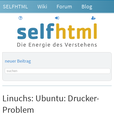
SELFHTML
Wiki
Forum
Blog
Hilfe
anmelden
Benutzerk
neuer Beitrag
Suchbegriff
Linuchs:
Ubuntu: Drucker-
Problem