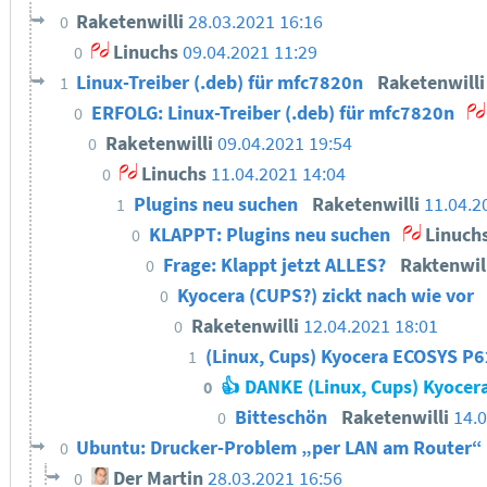
Raketenwilli
28.03.2021 16:16
0
Linuchs
09.04.2021 11:29
0
Linux-Treiber (.deb) für mfc7820n
Raketenwill
1
ERFOLG: Linux-Treiber (.deb) für mfc7820n
0
Raketenwilli
09.04.2021 19:54
0
Linuchs
11.04.2021 14:04
0
Plugins neu suchen
Raketenwilli
11.04.2
1
KLAPPT: Plugins neu suchen
Linuch
0
Frage: Klappt jetzt ALLES?
Raktenwil
0
Kyocera (CUPS?) zickt nach wie vor
0
Raketenwilli
12.04.2021 18:01
0
(Linux, Cups) Kyocera ECOSYS P6
1
👍 DANKE (Linux, Cups) Kyocer
0
Bitteschön
Raketenwilli
14.0
0
Ubuntu: Drucker-Problem „per LAN am Router“ - 
0
Der Martin
28.03.2021 16:56
0