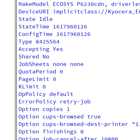
MakeModel ECOSYS P6230cdn, driverle
DeviceURI implicitclass://Kyocera_EC
State Idle

StateTime 1617960126

ConfigTime 1617960126

Type 8425564

Accepting Yes

Shared No

JobSheets none none

QuotaPeriod 0

PageLimit 0

KLimit 0

OpPolicy default

ErrorPolicy retry-job

Option copies 1

Option cups-browsed true

Option cups-browsed-dest-printer "1
Option finishings 0

Option job-cancel-after 10800
