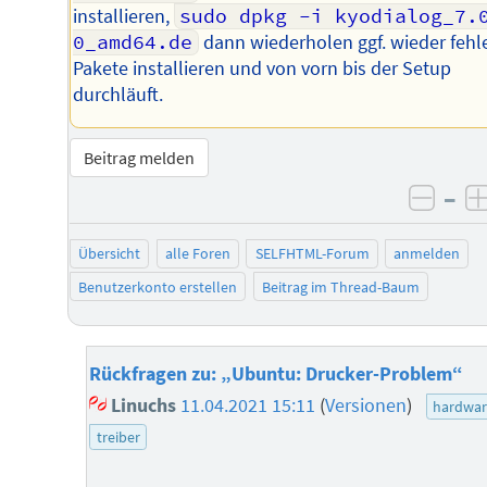
installieren,
sudo dpkg -i kyodialog_7.
0_amd64.de
dann wiederholen ggf. wieder feh
Pakete installieren und von vorn bis der Setup
durchläuft.
Beitrag melden
–
negat
Übersicht
alle Foren
SELFHTML-Forum
anmelden
Benutzerkonto erstellen
Beitrag im Thread-Baum
Rückfragen zu: „Ubuntu: Drucker-Problem“
Linuchs
11.04.2021 15:11
(
Versionen
)
hardwa
treiber