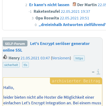
Er kann's nicht lassen
Der Martin
22.0
2
Raketenteufel
22.05.2021 19:37
-1
Opa Roswita
22.05.2021 20:51
3
„dreieinhalb Antworten zielführen
0
Let's Encrypt seriöser generator
SELF-Forum
online SSL
Henry
21.05.2021 03:47
(
Versionen
)
https
sicherheit
tls
–
I
Hallo,
leider bieten nicht alle Hoster die Möglichkeit einer
einfachen Let's Encrypt Integration an. Bei einem muss