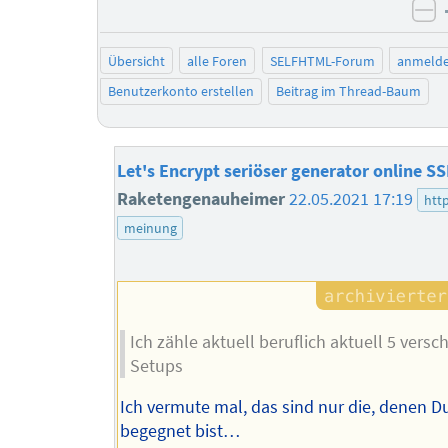
ne
Übersicht
alle Foren
SELFHTML-Forum
anmeld
Benutzerkonto erstellen
Beitrag im Thread-Baum
Let's Encrypt seriöser generator online SS
Raketengenauheimer
22.05.2021 17:19
htt
meinung
Ich zähle aktuell beruflich aktuell 5 versc
Setups
Ich vermute mal, das sind nur die, denen 
begegnet bist…