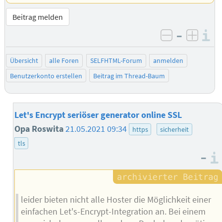
Beitrag melden
–
I
negativ be
posit
Übersicht
alle Foren
SELFHTML-Forum
anmelden
Benutzerkonto erstellen
Beitrag im Thread-Baum
Let's Encrypt seriöser generator online SSL
Opa Roswita
21.05.2021 09:34
https
sicherheit
tls
–
leider bieten nicht alle Hoster die Möglichkeit einer
einfachen Let's-Encrypt-Integration an. Bei einem