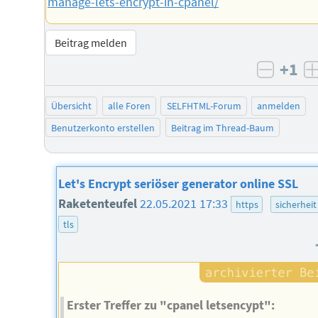
manage-lets-encrypt-in-cpanel/
Beitrag melden
+1
negati
Übersicht
alle Foren
SELFHTML-Forum
anmelden
Benutzerkonto erstellen
Beitrag im Thread-Baum
Let's Encrypt seriöser generator online SSL
Raketenteufel
22.05.2021 17:33
https
sicherheit
tls
Erster Treffer zu "cpanel letsencypt":