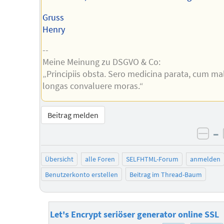
Gruss
Henry
--
Meine Meinung zu DSGVO & Co:
„Principiis obsta. Sero medicina parata, cum ma
longas convaluere moras.“
Beitrag melden
–
neg
Übersicht
alle Foren
SELFHTML-Forum
anmelden
Benutzerkonto erstellen
Beitrag im Thread-Baum
Let's Encrypt seriöser generator online SSL