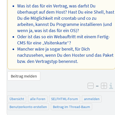
Was ist das für ein Vertrag, was darfst Du
überhaupt auf dem Host? Hast Du eine Shell, hast
Du die Möglichkeit mit crontab und co zu
arbeiten, kannst Du Programme installieren (und
wenn ja, was ist das für ein OS)?
Oder ist das so ein Webauftritt mit einem Fertig-
CMS für eine „Visitenkarte“?
Mancher wäre ja sogar bereit, für Dich
nachzusehen, wenn Du den Hoster und das Paket
bzw. den Vertragstyp benennst.
Beitrag melden
–
negativ 
posi
Übersicht
alle Foren
SELFHTML-Forum
anmelden
Benutzerkonto erstellen
Beitrag im Thread-Baum