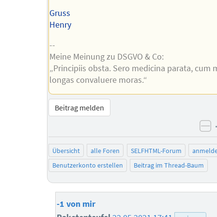
Gruss
Henry
--
Meine Meinung zu DSGVO & Co:
„Principiis obsta. Sero medicina parata, cum 
longas convaluere moras.“
Beitrag melden
ne
Übersicht
alle Foren
SELFHTML-Forum
anmeld
Benutzerkonto erstellen
Beitrag im Thread-Baum
-1 von mir