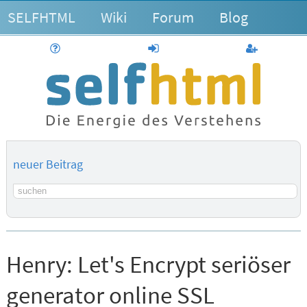
SELFHTML
Wiki
Forum
Blog
Hilfe
anmelden
Benutzerk
neuer Beitrag
Suchbegriff
Henry:
Let's Encrypt seriöser
generator online SSL