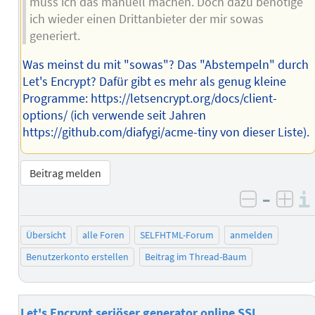
muss ich das manuell machen. Doch dazu benötige
ich wieder einen Drittanbieter der mir sowas
generiert.
Was meinst du mit "sowas"? Das "Abstempeln" durch
Let's Encrypt? Dafür gibt es mehr als genug kleine
Programme: https://letsencrypt.org/docs/client-
options/ (ich verwende seit Jahren
https://github.com/diafygi/acme-tiny von dieser Liste).
Beitrag melden
–
negativ 
posi
Übersicht
alle Foren
SELFHTML-Forum
anmelden
Benutzerkonto erstellen
Beitrag im Thread-Baum
Let's Encrypt seriöser generator online SSL