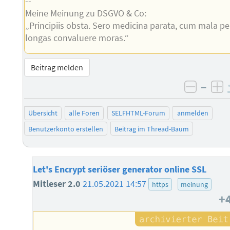
--
Meine Meinung zu DSGVO & Co:
„Principiis obsta. Sero medicina parata, cum mala pe
longas convaluere moras.“
Beitrag melden
–
negati
po
Übersicht
alle Foren
SELFHTML-Forum
anmelden
Benutzerkonto erstellen
Beitrag im Thread-Baum
Let's Encrypt seriöser generator online SSL
Mitleser 2.0
21.05.2021 14:57
https
meinung
+