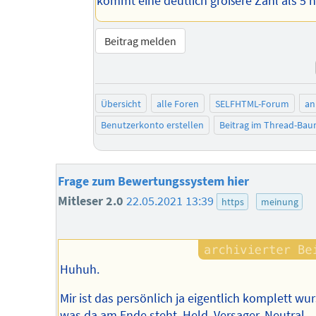
kommt eine deutlich größere Zahl als 5 h
Beitrag melden
Übersicht
alle Foren
SELFHTML-Forum
an
Benutzerkonto erstellen
Beitrag im Thread-Ba
Frage zum Bewertungssystem hier
Mitleser 2.0
22.05.2021 13:39
https
meinung
Huhuh.
Mir ist das persönlich ja eigentlich komplett wur
was da am Ende steht. Held, Versager, Neutral...