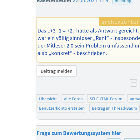
Raketenteufel
22.05.2021 17:41
meinung
Das „+3 -1 = +2“ hätte als Antwort gereicht.
war ein völlig sinnloser „Rant” - insbesond
der Mitleser 2.0 sein Problem umfassend u
also „konkret“ - beschrieben.
Beitrag melden
n
Übersicht
alle Foren
SELFHTML-Forum
anme
Benutzerkonto erstellen
Beitrag im Thread-Baum
Frage zum Bewertungssystem hier