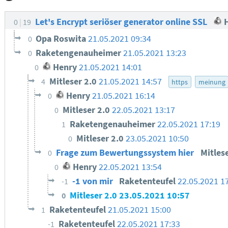
Let's Encrypt seriöser generator online SSL
H
0
19
Opa Roswita
21.05.2021 09:34
0
Raketengenauheimer
21.05.2021 13:23
0
Henry
21.05.2021 14:01
0
Mitleser 2.0
21.05.2021 14:57
4
https
meinung
Henry
21.05.2021 16:14
0
Mitleser 2.0
22.05.2021 13:17
0
Raketengenauheimer
22.05.2021 17:19
1
Mitleser 2.0
23.05.2021 10:50
0
Frage zum Bewertungssystem hier
Mitles
0
Henry
22.05.2021 13:54
0
-1 von mir
Raketenteufel
22.05.2021 1
-1
Mitleser 2.0
23.05.2021 10:57
0
Raketenteufel
21.05.2021 15:00
1
Raketenteufel
22.05.2021 17:33
-1