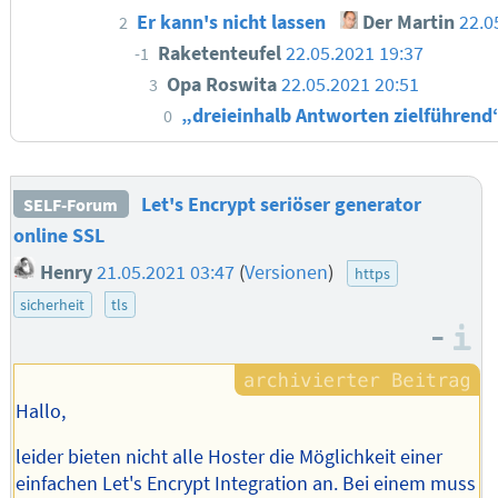
Er kann's nicht lassen
Der Martin
22.0
2
Raketenteufel
22.05.2021 19:37
-1
Opa Roswita
22.05.2021 20:51
3
„dreieinhalb Antworten zielführen
0
Let's Encrypt seriöser generator
SELF-Forum
online SSL
Henry
21.05.2021 03:47
(
Versionen
)
https
sicherheit
tls
–
I
Hallo,
leider bieten nicht alle Hoster die Möglichkeit einer
einfachen Let's Encrypt Integration an. Bei einem muss