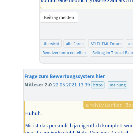
kommt eine deutlich größere Zahl als 5 h
Beitrag melden
Übersicht
alle Foren
SELFHTML-Forum
an
Benutzerkonto erstellen
Beitrag im Thread-Ba
Frage zum Bewertungssystem hier
Mitleser 2.0
22.05.2021 13:39
https
meinung
Huhuh.
Mir ist das persönlich ja eigentlich komplett wur
was da am Ende steht. Held, Versager, Neutral...