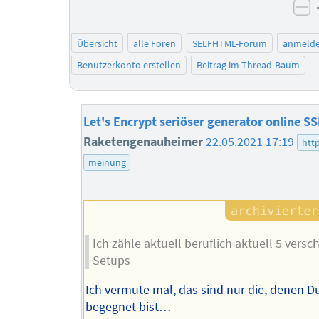
ne
Übersicht
alle Foren
SELFHTML-Forum
anmeld
Benutzerkonto erstellen
Beitrag im Thread-Baum
Let's Encrypt seriöser generator online SS
Raketengenauheimer
22.05.2021 17:19
htt
meinung
Ich zähle aktuell beruflich aktuell 5 versc
Setups
Ich vermute mal, das sind nur die, denen 
begegnet bist…