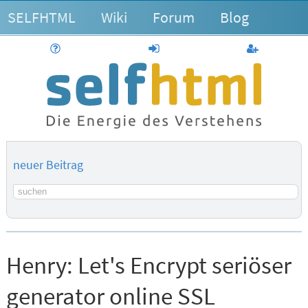
SELFHTML
Wiki
Forum
Blog
Hilfe
anmelden
Benutzerk
neuer Beitrag
Suchbegriff
Henry:
Let's Encrypt seriöser
generator online SSL