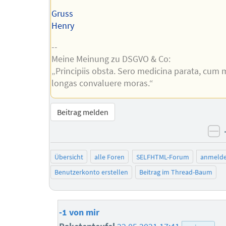
Gruss
Henry
--
Meine Meinung zu DSGVO & Co:
„Principiis obsta. Sero medicina parata, cum 
longas convaluere moras.“
Beitrag melden
ne
Übersicht
alle Foren
SELFHTML-Forum
anmeld
Benutzerkonto erstellen
Beitrag im Thread-Baum
-1 von mir