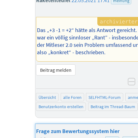
Raketenteufel
22.05.2021 17:41
meinung
Das „+3 -1 = +2“ hätte als Antwort gereicht.
war ein völlig sinnloser „Rant” - insbesond
der Mitleser 2.0 sein Problem umfassend u
also „konkret“ - beschrieben.
Beitrag melden
n
Übersicht
alle Foren
SELFHTML-Forum
anme
Benutzerkonto erstellen
Beitrag im Thread-Baum
Frage zum Bewertungssystem hier