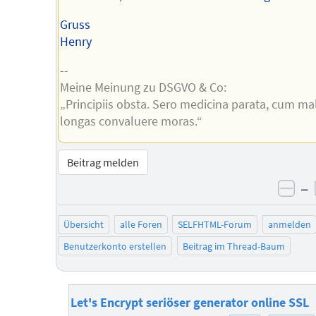
Gruss
Henry
--
Meine Meinung zu DSGVO & Co:
„Principiis obsta. Sero medicina parata, cum ma
longas convaluere moras.“
Beitrag melden
–
neg
Übersicht
alle Foren
SELFHTML-Forum
anmelden
Benutzerkonto erstellen
Beitrag im Thread-Baum
Let's Encrypt seriöser generator online SSL