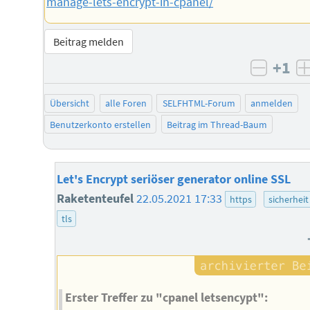
manage-lets-encrypt-in-cpanel/
Beitrag melden
+1
negati
Übersicht
alle Foren
SELFHTML-Forum
anmelden
Benutzerkonto erstellen
Beitrag im Thread-Baum
Let's Encrypt seriöser generator online SSL
Raketenteufel
22.05.2021 17:33
https
sicherheit
tls
Erster Treffer zu "cpanel letsencypt":