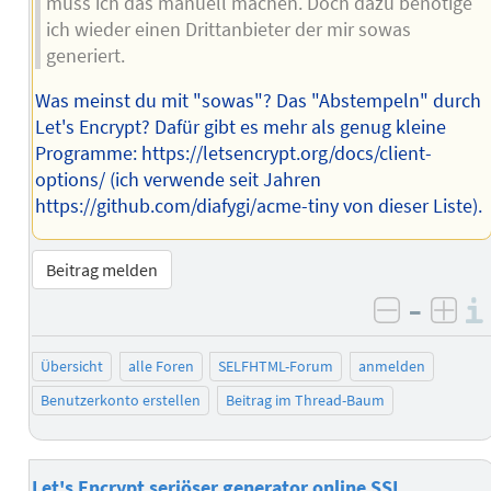
muss ich das manuell machen. Doch dazu benötige
ich wieder einen Drittanbieter der mir sowas
generiert.
Was meinst du mit "sowas"? Das "Abstempeln" durch
Let's Encrypt? Dafür gibt es mehr als genug kleine
Programme: https://letsencrypt.org/docs/client-
options/ (ich verwende seit Jahren
https://github.com/diafygi/acme-tiny von dieser Liste).
Beitrag melden
–
negativ 
posi
Übersicht
alle Foren
SELFHTML-Forum
anmelden
Benutzerkonto erstellen
Beitrag im Thread-Baum
Let's Encrypt seriöser generator online SSL