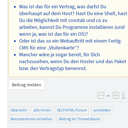
Was ist das für ein Vertrag, was darfst Du
überhaupt auf dem Host? Hast Du eine Shell, hast
Du die Möglichkeit mit crontab und co zu
arbeiten, kannst Du Programme installieren (und
wenn ja, was ist das für ein OS)?
Oder ist das so ein Webauftritt mit einem Fertig-
CMS für eine „Visitenkarte“?
Mancher wäre ja sogar bereit, für Dich
nachzusehen, wenn Du den Hoster und das Paket
bzw. den Vertragstyp benennst.
Beitrag melden
–
negativ 
posi
Übersicht
alle Foren
SELFHTML-Forum
anmelden
Benutzerkonto erstellen
Beitrag im Thread-Baum