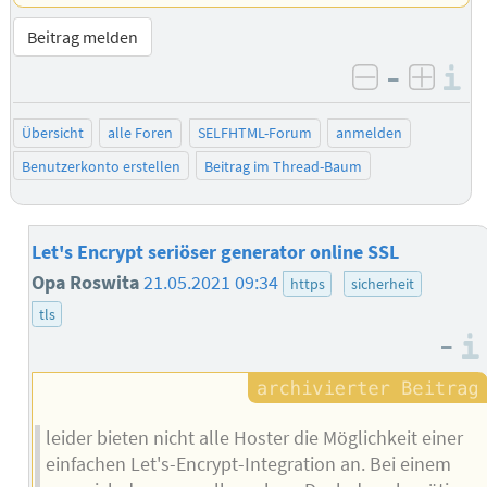
Beitrag melden
–
I
negativ be
posit
Übersicht
alle Foren
SELFHTML-Forum
anmelden
Benutzerkonto erstellen
Beitrag im Thread-Baum
Let's Encrypt seriöser generator online SSL
Opa Roswita
21.05.2021 09:34
https
sicherheit
tls
–
leider bieten nicht alle Hoster die Möglichkeit einer
einfachen Let's-Encrypt-Integration an. Bei einem