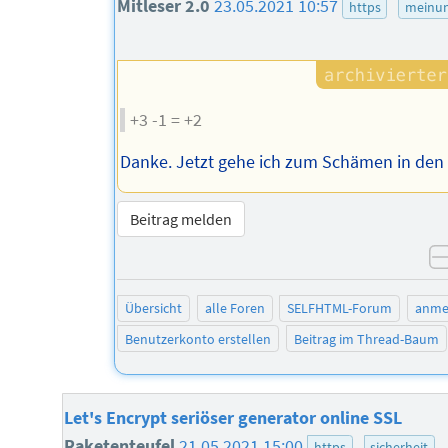
Mitleser 2.0
23.05.2021 10:57
https
meinu
+3 -1 = +2
Danke. Jetzt gehe ich zum Schämen in den K
Beitrag melden
Übersicht
alle Foren
SELFHTML-Forum
anme
Benutzerkonto erstellen
Beitrag im Thread-Baum
Let's Encrypt seriöser generator online SSL
Raketenteufel
21.05.2021 15:00
https
sicherheit