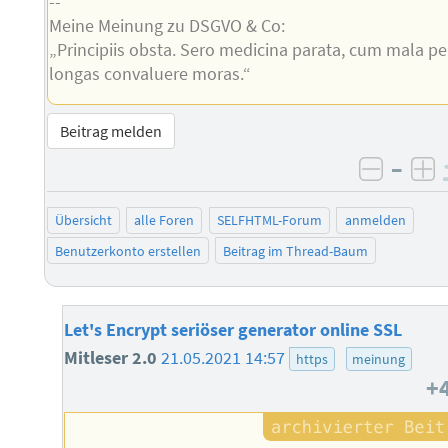
--
Meine Meinung zu DSGVO & Co:
„Principiis obsta. Sero medicina parata, cum mala pe
longas convaluere moras.“
Beitrag melden
–
negati
po
Übersicht
alle Foren
SELFHTML-Forum
anmelden
Benutzerkonto erstellen
Beitrag im Thread-Baum
Let's Encrypt seriöser generator online SSL
Mitleser 2.0
21.05.2021 14:57
https
meinung
+