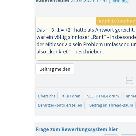
Raketenteufel
22.05.2021 17:41
meinung
Das „+3 -1 = +2“ hätte als Antwort gereicht.
war ein völlig sinnloser „Rant” - insbesond
der Mitleser 2.0 sein Problem umfassend u
also „konkret“ - beschrieben.
Beitrag melden
n
Übersicht
alle Foren
SELFHTML-Forum
anme
Benutzerkonto erstellen
Beitrag im Thread-Baum
Frage zum Bewertungssystem hier