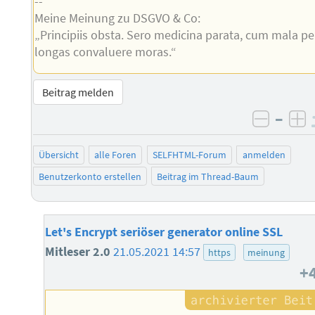
--
Meine Meinung zu DSGVO & Co:
„Principiis obsta. Sero medicina parata, cum mala pe
longas convaluere moras.“
Beitrag melden
–
negati
po
Übersicht
alle Foren
SELFHTML-Forum
anmelden
Benutzerkonto erstellen
Beitrag im Thread-Baum
Let's Encrypt seriöser generator online SSL
Mitleser 2.0
21.05.2021 14:57
https
meinung
+