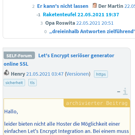
Er kann's nicht lassen
Der Martin
22.0
2
Raketenteufel
22.05.2021 19:37
-1
Opa Roswita
22.05.2021 20:51
3
„dreieinhalb Antworten zielführen
0
Let's Encrypt seriöser generator
SELF-Forum
online SSL
Henry
21.05.2021 03:47
(
Versionen
)
https
sicherheit
tls
–
I
Hallo,
leider bieten nicht alle Hoster die Möglichkeit einer
einfachen Let's Encrypt Integration an. Bei einem muss