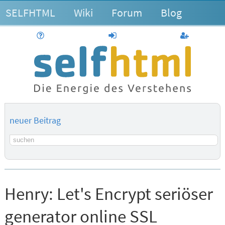
SELFHTML
Wiki
Forum
Blog
Hilfe
anmelden
Benutzerk
neuer Beitrag
Suchbegriff
Henry:
Let's Encrypt seriöser
generator online SSL