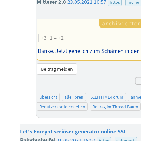
Mitleser 2.0
23.05.2021 10:57
https
meinu
+3 -1 = +2
Danke. Jetzt gehe ich zum Schämen in den K
Beitrag melden
Übersicht
alle Foren
SELFHTML-Forum
anme
Benutzerkonto erstellen
Beitrag im Thread-Baum
Let's Encrypt seriöser generator online SSL
Raketenteufel
21.05.2021 15:00
https
sicherheit