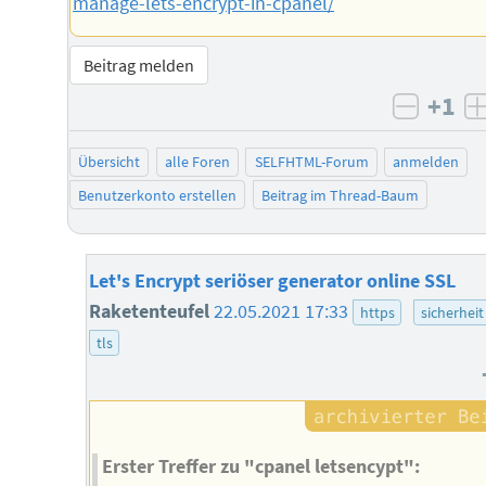
manage-lets-encrypt-in-cpanel/
Beitrag melden
+1
negati
Übersicht
alle Foren
SELFHTML-Forum
anmelden
Benutzerkonto erstellen
Beitrag im Thread-Baum
Let's Encrypt seriöser generator online SSL
Raketenteufel
22.05.2021 17:33
https
sicherheit
tls
Erster Treffer zu "cpanel letsencypt":