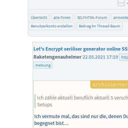
ne
Übersicht
alle Foren
SELFHTML-Forum
anmeld
Benutzerkonto erstellen
Beitrag im Thread-Baum
Let's Encrypt seriöser generator online SS
Raketengenauheimer
22.05.2021 17:19
htt
meinung
Ich zähle aktuell beruflich aktuell 5 versc
Setups
Ich vermute mal, das sind nur die, denen 
begegnet bist…