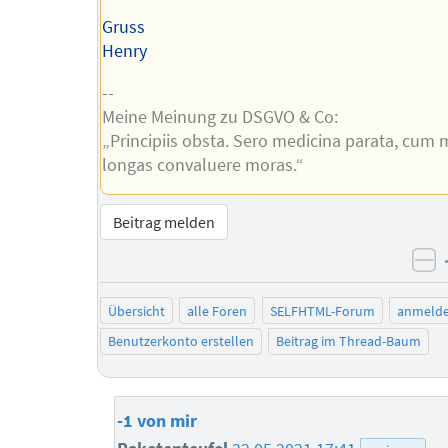
Gruss
Henry
--
Meine Meinung zu DSGVO & Co:
„Principiis obsta. Sero medicina parata, cum 
longas convaluere moras.“
Beitrag melden
ne
Übersicht
alle Foren
SELFHTML-Forum
anmeld
Benutzerkonto erstellen
Beitrag im Thread-Baum
-1 von mir