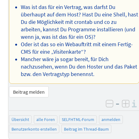
Was ist das für ein Vertrag, was darfst Du
überhaupt auf dem Host? Hast Du eine Shell, hast
Du die Möglichkeit mit crontab und co zu
arbeiten, kannst Du Programme installieren (und
wenn ja, was ist das für ein OS)?
Oder ist das so ein Webauftritt mit einem Fertig-
CMS für eine „Visitenkarte“?
Mancher wäre ja sogar bereit, für Dich
nachzusehen, wenn Du den Hoster und das Paket
bzw. den Vertragstyp benennst.
Beitrag melden
–
negativ 
posi
Übersicht
alle Foren
SELFHTML-Forum
anmelden
Benutzerkonto erstellen
Beitrag im Thread-Baum