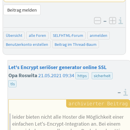
Beitrag melden
–
I
negativ be
posit
Übersicht
alle Foren
SELFHTML-Forum
anmelden
Benutzerkonto erstellen
Beitrag im Thread-Baum
Let's Encrypt seriöser generator online SSL
Opa Roswita
21.05.2021 09:34
https
sicherheit
tls
–
leider bieten nicht alle Hoster die Möglichkeit einer
einfachen Let's-Encrypt-Integration an. Bei einem