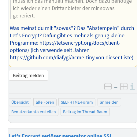
muss ich das manuell machen. Doch dazu benötige
ich wieder einen Drittanbieter der mir sowas
generiert.
Was meinst du mit "sowas"? Das "Abstempeln" durch
Let's Encrypt? Dafür gibt es mehr als genug kleine
Programme: https://letsencrypt.org/docs/client-
options/ (ich verwende seit Jahren
https://github.com/diafygi/acme-tiny von dieser Liste).
Beitrag melden
–
negativ 
posi
Übersicht
alle Foren
SELFHTML-Forum
anmelden
Benutzerkonto erstellen
Beitrag im Thread-Baum
Let's Encrypt seriöser generator online SSL