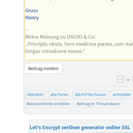
Gruss
Henry
--
Meine Meinung zu DSGVO & Co:
„Principiis obsta. Sero medicina parata, cum ma
longas convaluere moras.“
Beitrag melden
–
neg
Übersicht
alle Foren
SELFHTML-Forum
anmelden
Benutzerkonto erstellen
Beitrag im Thread-Baum
Let's Encrypt seriöser generator online SSL