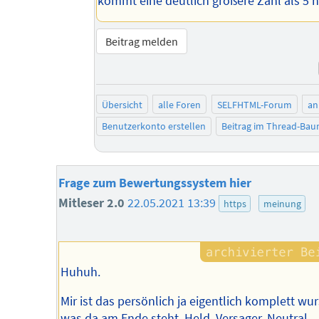
kommt eine deutlich größere Zahl als 5 h
Beitrag melden
Übersicht
alle Foren
SELFHTML-Forum
an
Benutzerkonto erstellen
Beitrag im Thread-Ba
Frage zum Bewertungssystem hier
Mitleser 2.0
22.05.2021 13:39
https
meinung
Huhuh.
Mir ist das persönlich ja eigentlich komplett wur
was da am Ende steht. Held, Versager, Neutral...