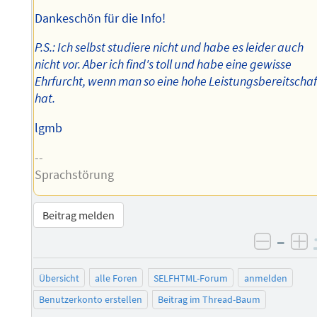
Dankeschön für die Info!
P.S.: Ich selbst studiere nicht und habe es leider auch
nicht vor. Aber ich find's toll und habe eine gewisse
Ehrfurcht, wenn man so eine hohe Leistungsbereitschaf
hat.
lgmb
--
Sprachstörung
Beitrag melden
–
negati
po
Übersicht
alle Foren
SELFHTML-Forum
anmelden
Benutzerkonto erstellen
Beitrag im Thread-Baum