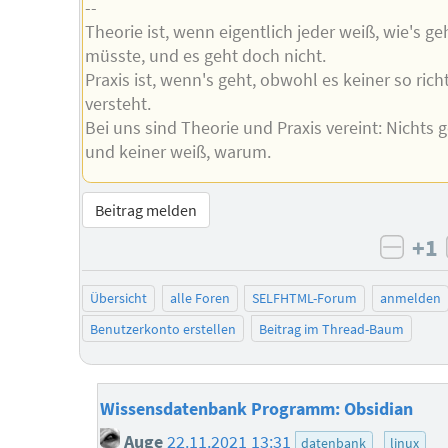
--
Theorie ist, wenn eigentlich jeder weiß, wie's g
müsste, und es geht doch nicht.
Praxis ist, wenn's geht, obwohl es keiner so rich
versteht.
Bei uns sind Theorie und Praxis vereint: Nichts g
und keiner weiß, warum.
Beitrag melden
+1
negat
Übersicht
alle Foren
SELFHTML-Forum
anmelden
Benutzerkonto erstellen
Beitrag im Thread-Baum
Wissensdatenbank Programm: Obsidian
Auge
22.11.2021 13:31
datenbank
linux