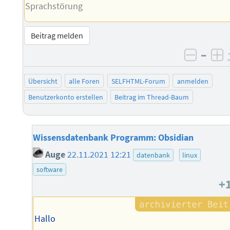
Sprachstörung
Beitrag melden
–
negati
po
Übersicht
alle Foren
SELFHTML-Forum
anmelden
Benutzerkonto erstellen
Beitrag im Thread-Baum
Wissensdatenbank Programm: Obsidian
Auge
22.11.2021 12:21
datenbank
linux
software
+
Hallo