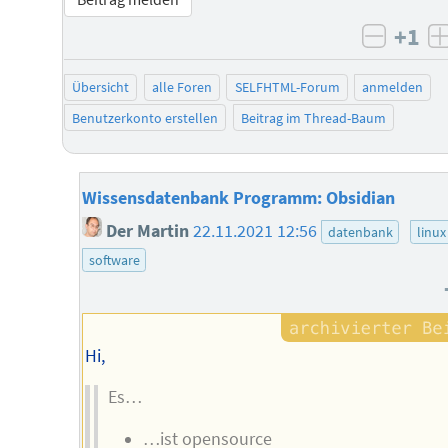
+1
negati
Übersicht
alle Foren
SELFHTML-Forum
anmelden
Benutzerkonto erstellen
Beitrag im Thread-Baum
Wissensdatenbank Programm: Obsidian
Der Martin
22.11.2021 12:56
datenbank
linux
software
Hi,
Es…
…ist opensource