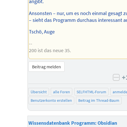
angibt.
Ansonsten – nur, um es noch einmal gesagt 
– sieht das Programm durchaus interessant a
Tschö, Auge
--
200 ist das neue 35.
Beitrag melden
+
neg
Übersicht
alle Foren
SELFHTML-Forum
anmeld
Benutzerkonto erstellen
Beitrag im Thread-Baum
Wissensdatenbank Programm: Obsidian