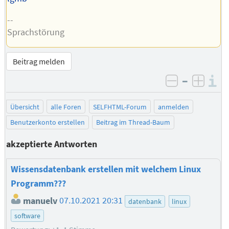
--
Sprachstörung
Beitrag melden
–
I
negativ be
posit
Übersicht
alle Foren
SELFHTML-Forum
anmelden
Benutzerkonto erstellen
Beitrag im Thread-Baum
akzeptierte Antworten
Wissensdatenbank erstellen mit welchem Linux
Programm???
manuelv
07.10.2021 20:31
datenbank
linux
software