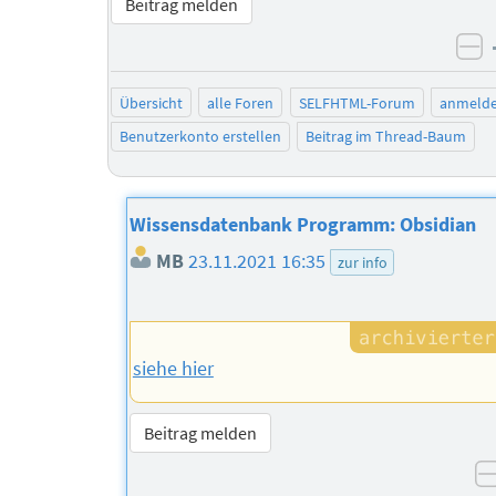
Beitrag melden
ne
Übersicht
alle Foren
SELFHTML-Forum
anmeld
Benutzerkonto erstellen
Beitrag im Thread-Baum
Wissensdatenbank Programm: Obsidian
MB
23.11.2021 16:35
zur info
siehe hier
Beitrag melden