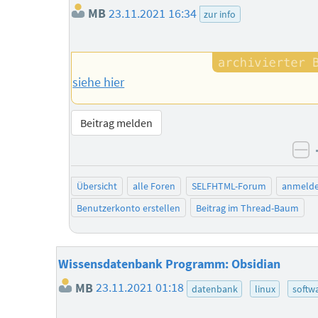
MB
23.11.2021 16:34
zur info
siehe hier
Beitrag melden
ne
Übersicht
alle Foren
SELFHTML-Forum
anmeld
Benutzerkonto erstellen
Beitrag im Thread-Baum
Wissensdatenbank Programm: Obsidian
MB
23.11.2021 01:18
datenbank
linux
softw