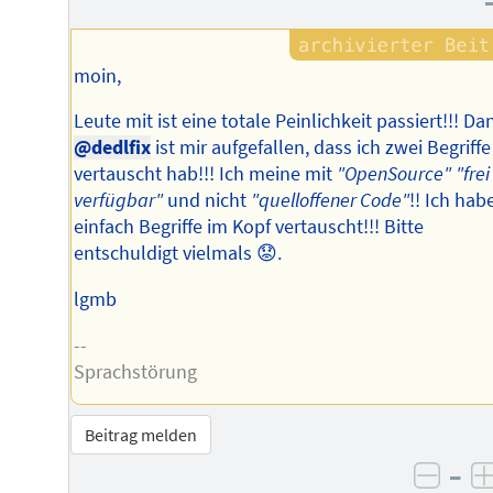
moin,
Leute mit ist eine totale Peinlichkeit passiert!!! Da
@dedlfix
ist mir aufgefallen, dass ich zwei Begriffe
vertauscht hab!!! Ich meine mit
"OpenSource"
"frei
verfügbar"
und nicht
"quelloffener Code"
!! Ich hab
einfach Begriffe im Kopf vertauscht!!! Bitte
entschuldigt vielmals 😟.
lgmb
--
Sprachstörung
Beitrag melden
–
negat