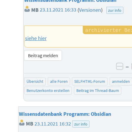
Wissensdatenbank Programm: Obsidian
MB
23.11.2021 16:33
(
Versionen
)
zur info
siehe hier
Beitrag melden
–
neg
Übersicht
alle Foren
SELFHTML-Forum
anmelden
Benutzerkonto erstellen
Beitrag im Thread-Baum
Wissensdatenbank Programm: Obsidian
MB
23.11.2021 16:32
zur info