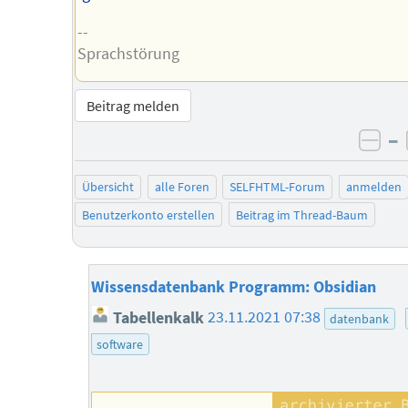
--
Sprachstörung
Beitrag melden
–
neg
Übersicht
alle Foren
SELFHTML-Forum
anmelden
Benutzerkonto erstellen
Beitrag im Thread-Baum
Wissensdatenbank Programm: Obsidian
Tabellenkalk
23.11.2021 07:38
datenbank
software