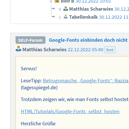
Rolf B
30.12.2022 10:01
0
Matthias Scharwies
30.12.
0
Tabellenkalk
30.12.2022 11
1
Google-Fonts einbinden doch nicht
SELF-Forum
Matthias Scharwies
22.12.2022 05:40
font
Servus!
LeseTipp:
Betrugsmasche „Google-Fonts“: Razzia 
(tagesspiegel.de)
Trotzdem zeigen wir, wie man Fonts selbst hostet
HTML/Tutorials/Google-Fonts_selbst_hosten
Herzliche Grüße