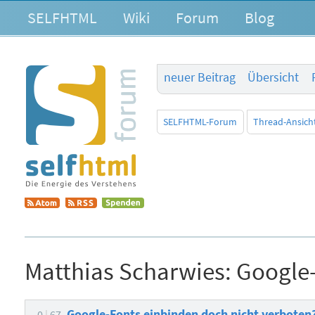
SELFHTML
Wiki
Forum
Blog
neuer Beitrag
Übersicht
SELFHTML-Forum
Thread-Ansich
Matthias Scharwies:
Google-
Google-Fonts einbinden doch nicht verboten
0
67