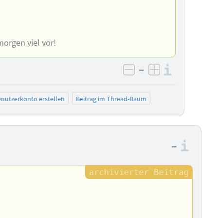
morgen viel vor!
–
Informa
negativ bewerten
positiv bewe
nutzerkonto erstellen
Beitrag im Thread-Baum
–
Info