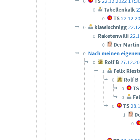
TS
22.12.2022 17:3
0
Tabellenkalk
2
0
TS
22.12.2
0
klawischnigg
22.1
0
Raketenwilli
22.1
0
Der Martin
0
Nach meinen eigenen
0
Rolf B
27.12.20
0
Felix Riest
1
Rolf B
0
TS
0
Fel
0
TS
28.
0
De
-1
0