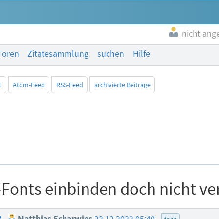
nicht ang
Foren
Zitatesammlung
suchen
Hilfe
t
Atom-Feed
RSS-Feed
archivierte Beiträge
Fonts einbinden doch nicht ve
?
Matthias Scharwies
22.12.2022 05:40
font