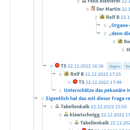
Felix Riesterer
22.
0
Der Martin
22.
0
Rolf B
22.1
2
„Organe 
0
„denn di
0
Ro
4
H
0
TS
22.12.2022 16:36
0
dsgvo
fo
Rolf B
22.12.2022 17:25
0
TS
22.12.2022 17:48
0
Unterschätze das pekunäre I
1
Eigentlich hat das mit dieser Frage r
0
Tabellenkalk
22.12.2022 15:55
2
klawischnigg
22.12.2022 1
0
Tabellenkalk
22.12.20
-1