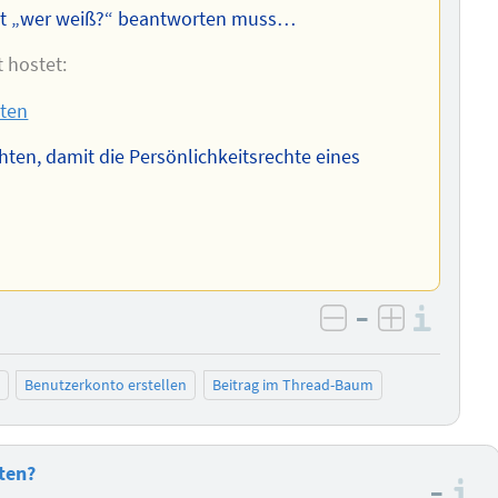
 mit „wer weiß?“ beantworten muss…
 hostet:
sten
ten, damit die Persönlichkeitsrechte eines
–
Info
negativ bewer
positiv b
Benutzerkonto erstellen
Beitrag im Thread-Baum
ten?
–
I