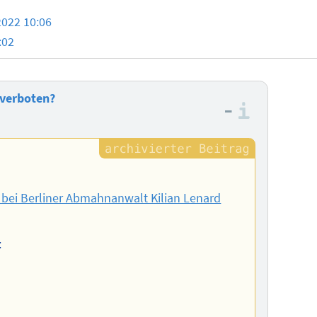
2022 10:06
:02
 verboten?
–
Informa
bei Berliner Abmahnanwalt Kilian Lenard
: