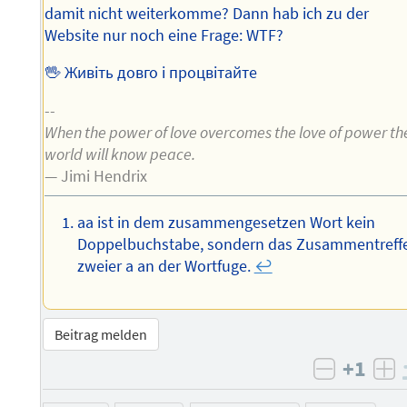
damit nicht weiterkomme? Dann hab ich zu der
Website nur noch eine Frage: WTF?
🖖 Живіть довго і процвітайте
--
When the power of love overcomes the love of power th
world will know peace.
— Jimi Hendrix
aa ist in dem zusammengesetzen Wort kein
Doppelbuchstabe, sondern das Zusammentreff
zweier a an der Wortfuge.
↩︎
Beitrag melden
+1
negativ 
po