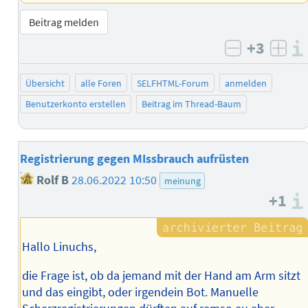
Beitrag melden
+3
negativ b
posi
Übersicht
alle Foren
SELFHTML-Forum
anmelden
Benutzerkonto erstellen
Beitrag im Thread-Baum
Registrierung gegen MIssbrauch aufrüsten
Rolf B
28.06.2022 10:50
meinung
+1
Hallo Linuchs,
die Frage ist, ob da jemand mit der Hand am Arm sitzt
und das eingibt, oder irgendein Bot. Manuelle