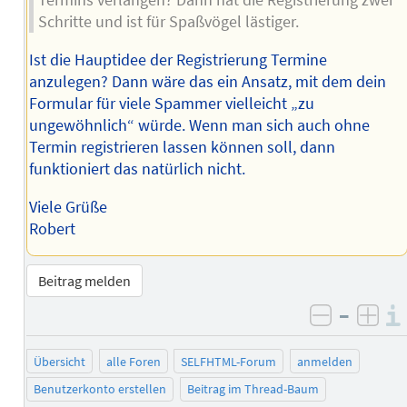
Termins verlangen? Dann hat die Registrierung zwei
Schritte und ist für Spaßvögel lästiger.
Ist die Hauptidee der Registrierung Termine
anzulegen? Dann wäre das ein Ansatz, mit dem dein
Formular für viele Spammer vielleicht „zu
ungewöhnlich“ würde. Wenn man sich auch ohne
Termin registrieren lassen können soll, dann
funktioniert das natürlich nicht.
Viele Grüße
Robert
Beitrag melden
–
negativ 
posi
Übersicht
alle Foren
SELFHTML-Forum
anmelden
Benutzerkonto erstellen
Beitrag im Thread-Baum