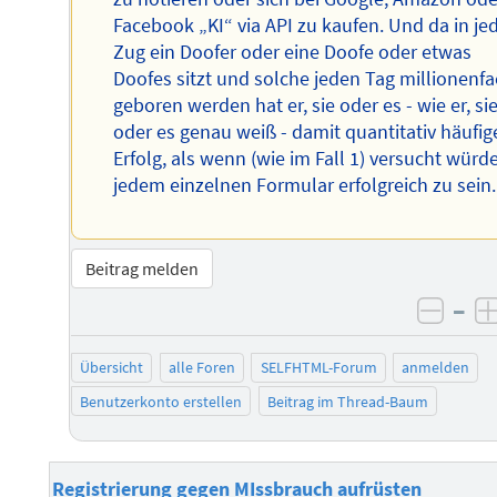
Facebook „KI“ via API zu kaufen. Und da in j
Zug ein Doofer oder eine Doofe oder etwas
Doofes sitzt und solche jeden Tag millionenf
geboren werden hat er, sie oder es - wie er, si
oder es genau weiß - damit quantitativ häufig
Erfolg, als wenn (wie im Fall 1) versucht würde
jedem einzelnen Formular erfolgreich zu sein.
Beitrag melden
–
negat
Übersicht
alle Foren
SELFHTML-Forum
anmelden
Benutzerkonto erstellen
Beitrag im Thread-Baum
Registrierung gegen MIssbrauch aufrüsten