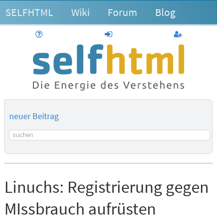
SELFHTML
Wiki
Forum
Blog
Hilfe
anmelden
Benutzerk
neuer Beitrag
Suchbegriff
Linuchs:
Registrierung gegen
MIssbrauch aufrüsten