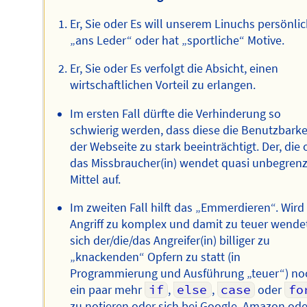
Er, Sie oder Es will unserem Linuchs persönli
„ans Leder“ oder hat „sportliche“ Motive.
Er, Sie oder Es verfolgt die Absicht, einen
wirtschaftlichen Vorteil zu erlangen.
Im ersten Fall dürfte die Verhinderung so
schwierig werden, dass diese die Benutzbarke
der Webseite zu stark beeinträchtigt. Der, die 
das Missbraucher(in) wendet quasi unbegren
Mittel auf.
Im zweiten Fall hilft das „Emmerdieren“. Wird
Angriff zu komplex und damit zu teuer wende
sich der/die/das Angreifer(in) billiger zu
„knackenden“ Opfern zu statt (in
Programmierung und Ausführung „teuer“) no
ein paar mehr
if
,
else
,
case
oder
fo
zu notieren oder sich bei Google, Amazon ode