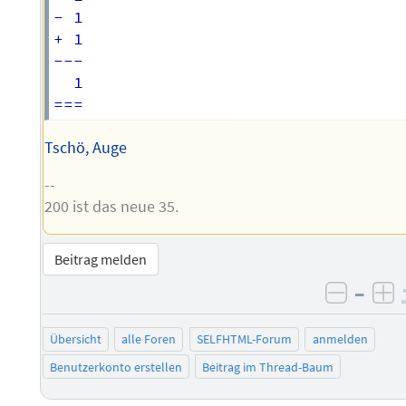
- 1

+ 1

---

  1

Tschö, Auge
--
200 ist das neue 35.
Beitrag melden
–
negati
po
Übersicht
alle Foren
SELFHTML-Forum
anmelden
Benutzerkonto erstellen
Beitrag im Thread-Baum