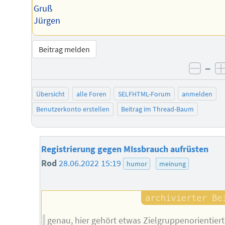
Gruß
Jürgen
Beitrag melden
–
negat
Übersicht
alle Foren
SELFHTML-Forum
anmelden
Benutzerkonto erstellen
Beitrag im Thread-Baum
Registrierung gegen MIssbrauch aufrüsten
Rod
28.06.2022 15:19
humor
meinung
genau, hier gehört etwas Zielgruppenorientier