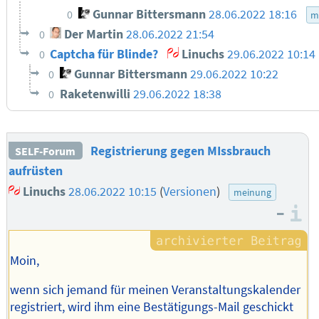
Gunnar Bittersmann
28.06.2022 18:16
0
m
Der Martin
28.06.2022 21:54
0
Captcha für Blinde?
Linuchs
29.06.2022 10:14
0
Gunnar Bittersmann
29.06.2022 10:22
0
Raketenwilli
29.06.2022 18:38
0
Registrierung gegen MIssbrauch
SELF-Forum
aufrüsten
Linuchs
28.06.2022 10:15
(
Versionen
)
meinung
–
I
Moin,
wenn sich jemand für meinen Veranstaltungskalender
registriert, wird ihm eine Bestätigungs-Mail geschickt