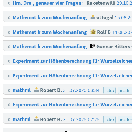
Hm. Drei, genauer vier Fragen:
Raketenwilli
29.10.
0
Mathematik zum Wochenanfang
ottogal
15.08.2
0
Mathematik zum Wochenanfang
Rolf B
14.08.20
0
Mathematik zum Wochenanfang
Gunnar Bitter
0
Experiment zur Höhenberechnung für Wurzelzeich
0
Experiment zur Höhenberechnung für Wurzelzeich
0
mathml
Robert B.
31.07.2025 08:34
0
latex
mathm
Experiment zur Höhenberechnung für Wurzelzeich
0
mathml
Robert B.
31.07.2025 07:25
0
latex
mathm