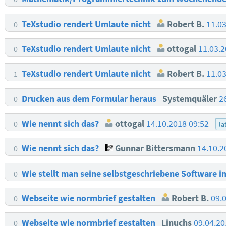
TeXstudio rendert Umlaute nicht
Robert B.
11.0
0
TeXstudio rendert Umlaute nicht
ottogal
11.03.
0
TeXstudio rendert Umlaute nicht
Robert B.
11.0
1
Drucken aus dem Formular heraus
Systemquäler
2
0
Wie nennt sich das?
ottogal
14.10.2018 09:52
0
la
Wie nennt sich das?
Gunnar Bittersmann
14.10.2
0
Wie stellt man seine selbstgeschriebene Software in
0
Webseite wie normbrief gestalten
Robert B.
09.
0
Webseite wie normbrief gestalten
Linuchs
09.04.2
0