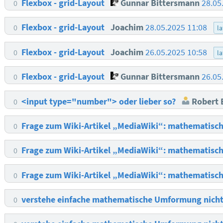
Flexbox - grid-Layout
Gunnar Bittersmann
28.05
0
Flexbox - grid-Layout
Joachim
28.05.2025 11:08
0
la
Flexbox - grid-Layout
Joachim
26.05.2025 10:58
0
la
Flexbox - grid-Layout
Gunnar Bittersmann
26.05
0
<input type="number"> oder lieber so?
Robert 
0
Frage zum Wiki-Artikel „MediaWiki“: mathematisc
0
Frage zum Wiki-Artikel „MediaWiki“: mathematisc
0
Frage zum Wiki-Artikel „MediaWiki“: mathematisc
0
verstehe einfache mathematische Umformung nich
0