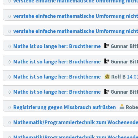
verstehe einfache mathematische Umformung nich
0
verstehe einfache mathematische Umformung nich
0
verstehe einfache mathematische Umformung nich
0
Mathe ist so lange her: Bruchtherme
Gunnar Bit
0
Mathe ist so lange her: Bruchtherme
Gunnar Bit
0
Mathe ist so lange her: Bruchtherme
Rolf B
14.0
0
Mathe ist so lange her: Bruchtherme
Gunnar Bit
0
Registrierung gegen MIssbrauch aufrüsten
Rober
0
Mathematik/Programmiertechnik zum Wochenende -
0
Mathematik/Programmiertechnik zum Wochenende -
0