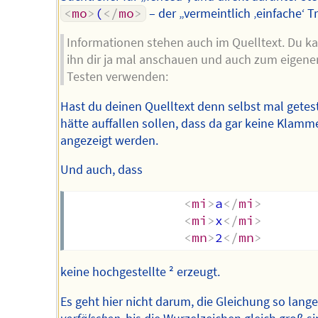
<
mo
>
(
</
mo
>
– der „vermeintlich ‚einfache‘ Tr
Informationen stehen auch im Quelltext. Du k
ihn dir ja mal anschauen und auch zum eigene
Testen verwenden:
Hast du deinen Quelltext denn selbst mal getest
hätte auffallen sollen, dass da gar keine Klamm
angezeigt werden.
Und auch, dass
<
mi
>
a
</
mi
>
<
mi
>
x
</
mi
>
<
mn
>
2
</
mn
>
keine hochgestellte ² erzeugt.
Es geht hier nicht darum, die Gleichung so lange