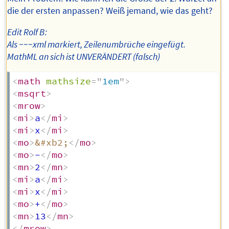
die der ersten anpassen? Weiß jemand, wie das geht?
Edit Rolf B:
Als ~~~xml markiert, Zeilenumbrüche eingefügt.
MathML an sich ist UNVERÄNDERT (falsch)
<
math
mathsize
=
"
1em
"
>
<
msqrt
>
<
mrow
>
<
mi
>
a
</
mi
>
<
mi
>
x
</
mi
>
<
mo
>
&#xb2;
</
mo
>
<
mo
>
-
</
mo
>
<
mn
>
2
</
mn
>
<
mi
>
a
</
mi
>
<
mi
>
x
</
mi
>
<
mo
>
+
</
mo
>
<
mn
>
13
</
mn
>
</
mrow
>