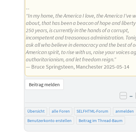
--
“In my home, the America I love, the America I've w
about, that has been a beacon of hope and liberty 
250 years, is currently in the hands of a corrupt,
incompetent and treasonous administration. Toni
ask all who believe in democracy and the best of o
American spirit, to rise with us, raise your voices a
authoritarianism, and let freedom reign.”
— Bruce Springsteen, Manchester 2025-05-14
Beitrag melden
–
neg
Übersicht
alle Foren
SELFHTML-Forum
anmelden
Benutzerkonto erstellen
Beitrag im Thread-Baum