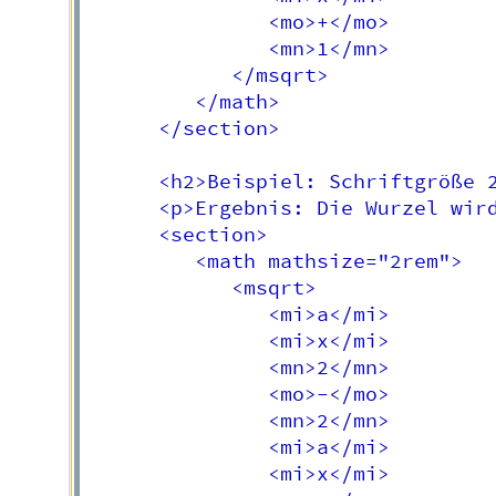
               <mo>+</mo>

               <mn>1</mn>

            </msqrt>

         </math>

      </section>

      <h2>Beispiel: Schriftgröße 2
      <p>Ergebnis: Die Wurzel wir
      <section>

         <math mathsize="2rem">

            <msqrt>

               <mi>a</mi>

               <mi>x</mi>

               <mn>2</mn>

               <mo>-</mo>

               <mn>2</mn>

               <mi>a</mi>

               <mi>x</mi>
