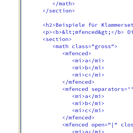
         </math>

      </section>

      <h2>Beispiele für Klammerset
      <p><b>&lt;mfenced&gt;</b> D
      <section>

         <math class="gross">

            <mfenced>

               <mi>a</mi>

               <mi>b</mi>

               <mi>c</mi>

            </mfenced>

            <mfenced separators=''
               <mi>a</mi>

               <mi>b</mi>

               <mi>c</mi>

            </mfenced>

            <mfenced open="|" clos
               <mi>a</mi>
