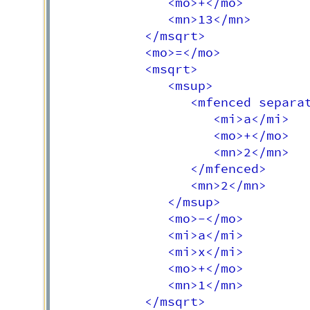
               <mo>+</mo>

               <mn>13</mn>

            </msqrt>

            <mo>=</mo>

            <msqrt>

               <msup>

                  <mfenced separat
                     <mi>a</mi>

                     <mo>+</mo>

                     <mn>2</mn>

                  </mfenced>

                  <mn>2</mn>

               </msup>

               <mo>-</mo>

               <mi>a</mi>

               <mi>x</mi>

               <mo>+</mo>

               <mn>1</mn>

            </msqrt>
