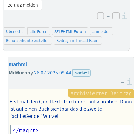
Beitrag melden
–
I
negativ be
posit
Übersicht
alle Foren
SELFHTML-Forum
anmelden
Benutzerkonto erstellen
Beitrag im Thread-Baum
mathml
MrMurphy
26.07.2025 09:44
mathml
–
Erst mal den Quelltext strukturiert aufschreiben. Dann
ist auf einen Blick sichtbar das die zweite
"schließende" Wurzel