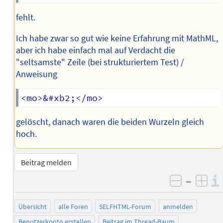
fehlt.
Ich habe zwar so gut wie keine Erfahrung mit MathML,
aber ich habe einfach mal auf Verdacht die
"seltsamste" Zeile (bei strukturiertem Test) /
Anweisung
gelöscht, danach waren die beiden Wurzeln gleich
hoch.
Beitrag melden
–
negativ 
posi
Übersicht
alle Foren
SELFHTML-Forum
anmelden
Benutzerkonto erstellen
Beitrag im Thread-Baum