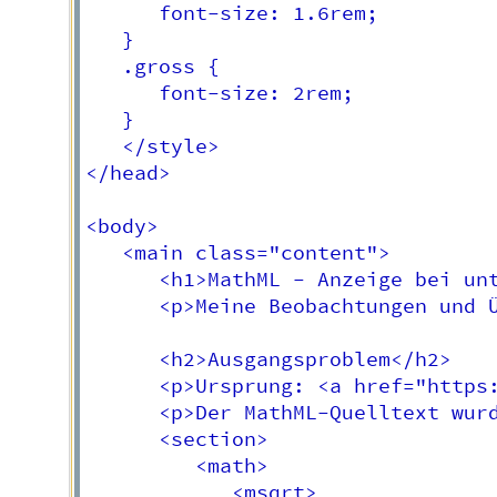
      font-size: 1.6rem;

   }

   .gross {

      font-size: 2rem;

   }

   </style>

</head>

<body>

   <main class="content">

      <h1>MathML - Anzeige bei unt
      <p>Meine Beobachtungen und 
      <h2>Ausgangsproblem</h2>

      <p>Ursprung: <a href="https:
      <p>Der MathML-Quelltext wur
      <section>

         <math>

            <msqrt>
