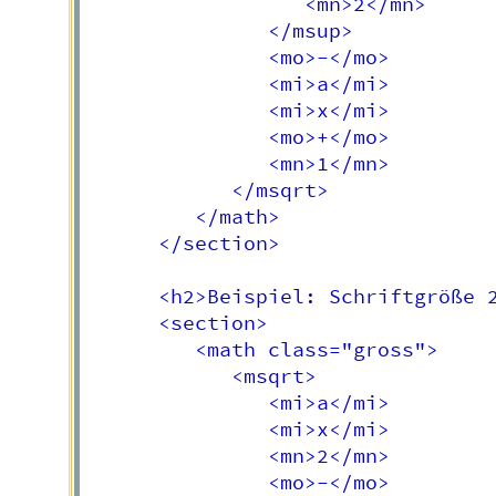
                  <mn>2</mn>

               </msup>

               <mo>-</mo>

               <mi>a</mi>

               <mi>x</mi>

               <mo>+</mo>

               <mn>1</mn>

            </msqrt>

         </math>

      </section>

      <h2>Beispiel: Schriftgröße 2
      <section>

         <math class="gross">

            <msqrt>

               <mi>a</mi>

               <mi>x</mi>

               <mn>2</mn>

               <mo>-</mo>
