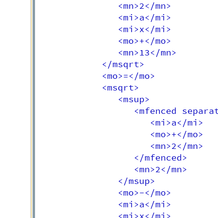
               <mn>2</mn>

               <mi>a</mi>

               <mi>x</mi>

               <mo>+</mo>

               <mn>13</mn>

            </msqrt>

            <mo>=</mo>

            <msqrt>

               <msup>

                  <mfenced separat
                     <mi>a</mi>

                     <mo>+</mo>

                     <mn>2</mn>

                  </mfenced>

                  <mn>2</mn>

               </msup>

               <mo>-</mo>

               <mi>a</mi>

               <mi>x</mi>
