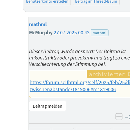
Benutzerkonto erstellen
Beitrag im Thread-Baum
mathml
MrMurphy
27.07.2025 00:43
mathml
Dieser Beitrag wurde gesperrt: Der Beitrag ist
unkonstruktiv oder provokativ und trägt zu eine
Verschlechterung der Stimmung bei.
https://forum.selfhtml.org/self/2025/feb/25/d
zwischenabstande/1819006#m1819006
Beitrag melden
−
neg