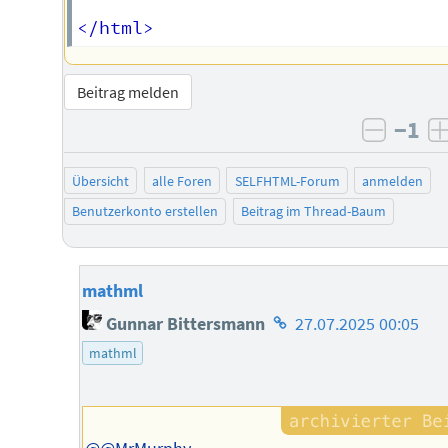
Beitrag melden
−1
negati
Übersicht
alle Foren
SELFHTML-Forum
anmelden
Benutzerkonto erstellen
Beitrag im Thread-Baum
mathml
Homepage
Gunnar Bittersmann
27.07.2025 00:05
des
mathml
Autors