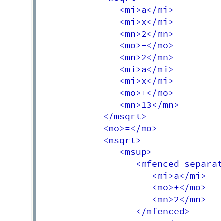
               <mi>a</mi>

               <mi>x</mi>

               <mn>2</mn>

               <mo>-</mo>

               <mn>2</mn>

               <mi>a</mi>

               <mi>x</mi>

               <mo>+</mo>

               <mn>13</mn>

            </msqrt>

            <mo>=</mo>

            <msqrt>

               <msup>

                  <mfenced separat
                     <mi>a</mi>

                     <mo>+</mo>

                     <mn>2</mn>

                  </mfenced>
