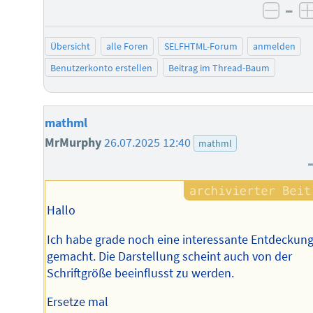
–
negat
Übersicht
alle Foren
SELFHTML-Forum
anmelden
Benutzerkonto erstellen
Beitrag im Thread-Baum
mathml
MrMurphy
26.07.2025 12:40
mathml
Hallo
Ich habe grade noch eine interessante Entdeckun
gemacht. Die Darstellung scheint auch von der
Schriftgröße beeinflusst zu werden.
Ersetze mal