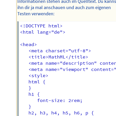
Informationen stehen auch im Quelltext. Du kanns
ihn dir ja mal anschauen und auch zum eigenen
Testen verwenden:
<!DOCTYPE html>

<html lang="de">

<head>

   <meta charset="utf-8">

   <title>MathML</title>

   <meta name="description" conten
   <meta name="viewport" content="
   <style>

   html {

   }

   h1 {

      font-size: 2rem;

   }

   h2, h3, h4, h5, h6, p {
