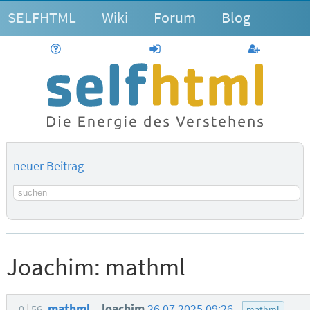
SELFHTML
Wiki
Forum
Blog
Hilfe
anmelden
Benutzerk
neuer Beitrag
Suchbegriff
Joachim:
mathml
mathml
Joachim
26.07.2025 09:26
0
56
mathml