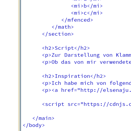
               <mi>b</mi>

               <mi>c</mi>

            </mfenced>

         </math>

      </section>

      <h2>Script</h2>

      <p>Zur Darstellung von Klam
      <p>Ob das von mir verwendet
      <h2>Inspiration</h2>

      <p>Ich habe mich von folgend
      <p><a href="http://elsenaju.
      <script src="https://cdnjs.c
   </main>

</body>
