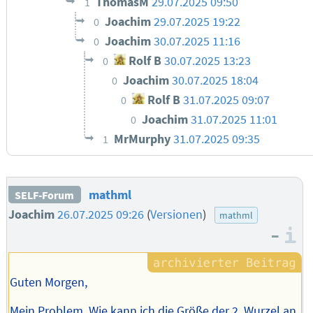
ThomasM
29.07.2025 09:50
1
Joachim
29.07.2025 19:22
0
Joachim
30.07.2025 11:16
0
Rolf B
30.07.2025 13:23
0
Joachim
30.07.2025 18:04
0
Rolf B
31.07.2025 09:07
0
Joachim
31.07.2025 11:01
0
MrMurphy
31.07.2025 09:35
1
mathml
SELF-Forum
Joachim
26.07.2025 09:26
(
Versionen
)
mathml
–
I
Guten Morgen,
Mein Problem. Wie kann ich die Größe der 2. Wurzel an