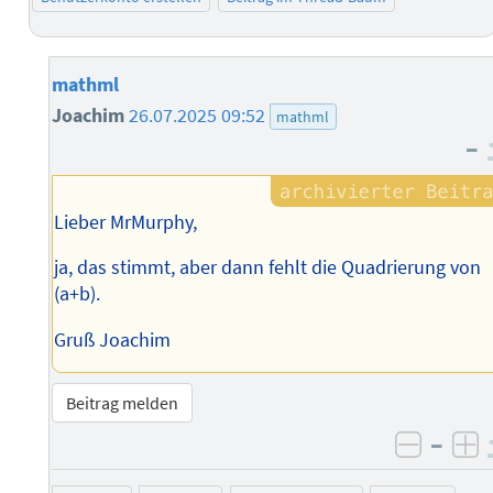
mathml
Joachim
26.07.2025 09:52
mathml
–
Lieber MrMurphy,
ja, das stimmt, aber dann fehlt die Quadrierung von
(a+b).
Gruß Joachim
Beitrag melden
–
negati
po