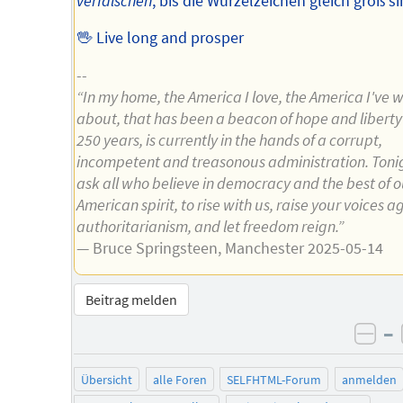
verfälschen
, bis die Wurzelzeichen gleich groß si
🖖 Live long and prosper
--
“In my home, the America I love, the America I've w
about, that has been a beacon of hope and liberty 
250 years, is currently in the hands of a corrupt,
incompetent and treasonous administration. Toni
ask all who believe in democracy and the best of o
American spirit, to rise with us, raise your voices a
authoritarianism, and let freedom reign.”
— Bruce Springsteen, Manchester 2025-05-14
Beitrag melden
–
neg
Übersicht
alle Foren
SELFHTML-Forum
anmelden