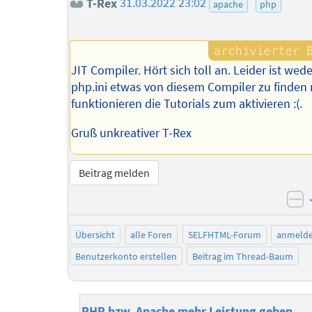
T-Rex
31.03.2022 23:02
apache
php
JIT Compiler. Hört sich toll an. Leider ist wede
php.ini etwas von diesem Compiler zu finden
funktionieren die Tutorials zum aktivieren :(.
Gruß unkreativer T-Rex
Beitrag melden
ne
Übersicht
alle Foren
SELFHTML-Forum
anmeld
Benutzerkonto erstellen
Beitrag im Thread-Baum
PHP bzw. Apache mehr Leistung geben