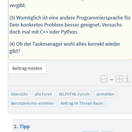
vergibt.
(3) Womöglich ist eine andere Programmiersprache für
Dein konkretes Problem besser geeignet. Versuchs
doch mal mit C++ oder Python.
(4) Ob der Taskmanager wohl alles korrekt wieder
gibt?
Beitrag melden
–
negativ 
posi
Übersicht
alle Foren
SELFHTML-Forum
anmelden
Benutzerkonto erstellen
Beitrag im Thread-Baum
2. Tipp