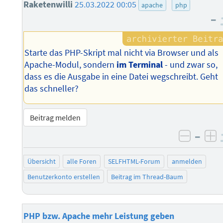
Raketenwilli
25.03.2022 00:05
apache
php
–
Starte das PHP-Skript mal nicht via Browser und als
Apache-Modul, sondern
im Terminal
- und zwar so,
dass es die Ausgabe in eine Datei wegschreibt. Geht
das schneller?
Beitrag melden
–
negati
po
Übersicht
alle Foren
SELFHTML-Forum
anmelden
Benutzerkonto erstellen
Beitrag im Thread-Baum
PHP bzw. Apache mehr Leistung geben