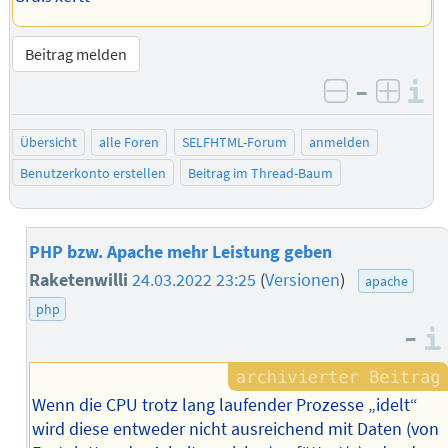
Beitrag melden
–
I
negativ be
posit
Übersicht
alle Foren
SELFHTML-Forum
anmelden
Benutzerkonto erstellen
Beitrag im Thread-Baum
PHP bzw. Apache mehr Leistung geben
Raketenwilli
24.03.2022 23:25
(
Versionen
)
apache
php
–
Wenn die CPU trotz lang laufender Prozesse „idelt“
wird diese entweder nicht ausreichend mit Daten (von