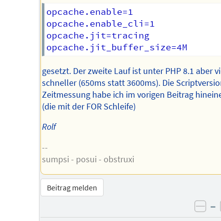
opcache.enable=1

opcache.enable_cli=1

opcache.jit=tracing

gesetzt. Der zweite Lauf ist unter PHP 8.1 aber vi
schneller (650ms statt 3600ms). Die Scriptversio
Zeitmessung habe ich im vorigen Beitrag hineine
(die mit der FOR Schleife)
Rolf
--
sumpsi - posui - obstruxi
Beitrag melden
–
neg