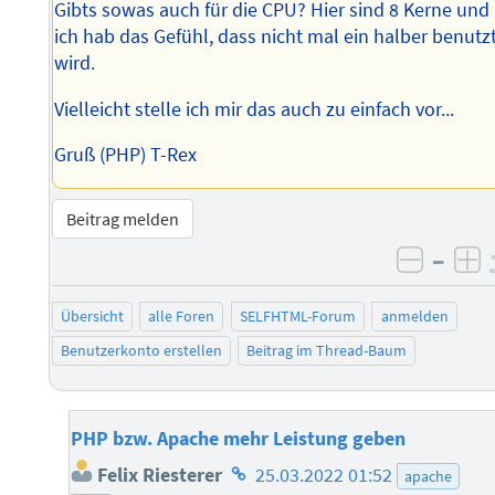
Gibts sowas auch für die CPU? Hier sind 8 Kerne und
ich hab das Gefühl, dass nicht mal ein halber benutz
wird.
Vielleicht stelle ich mir das auch zu einfach vor...
Gruß (PHP) T-Rex
Beitrag melden
–
negati
po
Übersicht
alle Foren
SELFHTML-Forum
anmelden
Benutzerkonto erstellen
Beitrag im Thread-Baum
PHP bzw. Apache mehr Leistung geben
Homepage
Felix Riesterer
25.03.2022 01:52
apache