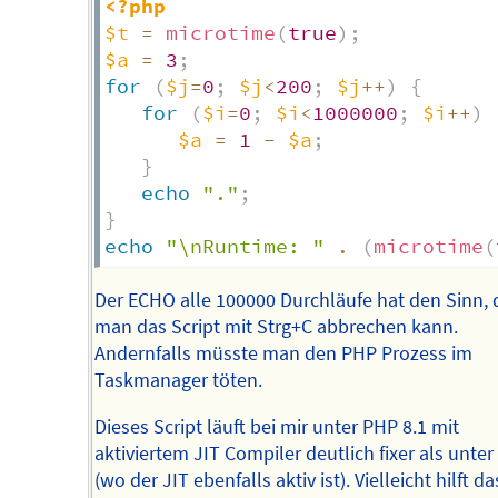
<?php
$t
=
microtime
(
true
)
;
$a
=
3
;
for
(
$j
=
0
;
$j
<
200
;
$j
++
)
{
for
(
$i
=
0
;
$i
<
1000000
;
$i
++
)
$a
=
1
-
$a
;
}
echo
"."
;
}
echo
"\nRuntime: "
.
(
microtime
(
Der ECHO alle 100000 Durchläufe hat den Sinn, 
man das Script mit Strg+C abbrechen kann.
Andernfalls müsste man den PHP Prozess im
Taskmanager töten.
Dieses Script läuft bei mir unter PHP 8.1 mit
aktiviertem JIT Compiler deutlich fixer als unter 
(wo der JIT ebenfalls aktiv ist). Vielleicht hilft da