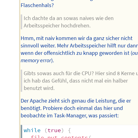
Flaschenhals?
Ich dachte da an sowas naives wie den
Arbeitsspeicher hochdrehen.
Hmm, mit naiv kommen wir da ganz sicher nicht
sinnvoll weiter. Mehr Arbeitsspeicher hilft nur dann
wenn der offensichtlich zu knapp geworden ist (
ou
memory error
).
Gibts sowas auch für die CPU? Hier sind 8 Kerne 
ich hab das Gefühl, dass nicht mal ein halber
benutzt wird.
Der Apache zieht sich genau die Leistung, die er
benötigt. Probiere doch einmal das hier und
beobachte im Task-Manager, was passiert:
while
(
true
)
{
file_put_contents
(