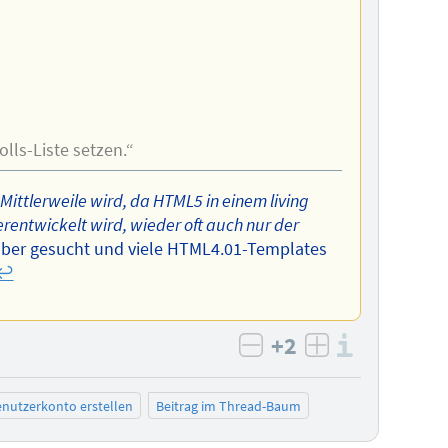
lls-Liste setzen.“
Mittlerweile wird, da HTML5 in einem living
entwickelt wird, wieder oft auch nur der
n aber gesucht und viele HTML4.01-Templates
↩︎
+2
Informa
negativ bewerten
positiv bewe
nutzerkonto erstellen
Beitrag im Thread-Baum