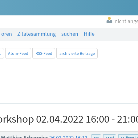
nicht ang
Foren
Zitatesammlung
suchen
Hilfe
t
Atom-Feed
RSS-Feed
archivierte Beiträge
rkshop 02.04.2022 16:00 - 21:0
Matthias Scharwies
26.03.2022 16:13
css
html
selfhtml-