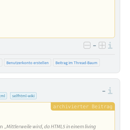
–
Info
negativ bewer
positiv b
Benutzerkonto erstellen
Beitrag im Thread-Baum
–
Info
tml
selfhtml-wiki
on „
Mittlerweile wird, da HTML5 in einem living