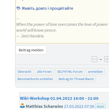
🖖 Живіть довго і процвітайте
--
When the power of love overcomes the love of power
world will know peace.
— Jimi Hendrix
Beitrag melden
–
negat
Übersicht
alle Foren
SELFHTML-Forum
anmelden
Benutzerkonto erstellen
Beitrag im Thread-Baum
Wiki-Workshop 02.04.2022 16:00 - 21:00
Matthias Scharwies
27.03.2022 07:36
html