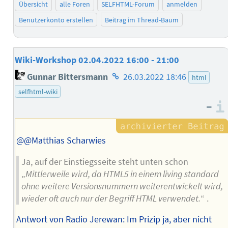
Übersicht
alle Foren
SELFHTML-Forum
anmelden
Benutzerkonto erstellen
Beitrag im Thread-Baum
Wiki-Workshop 02.04.2022 16:00 - 21:00
Homepage
Gunnar Bittersmann
26.03.2022 18:46
html
des
selfhtml-wiki
Autors
–
@@Matthias Scharwies
Ja, auf der Einstiegsseite steht unten schon
„
Mittlerweile wird, da HTML5 in einem living standard
ohne weitere Versionsnummern weiterentwickelt wird,
wieder oft auch nur der Begriff HTML verwendet.
“ .
Antwort von Radio Jerewan: Im Prizip ja, aber nicht