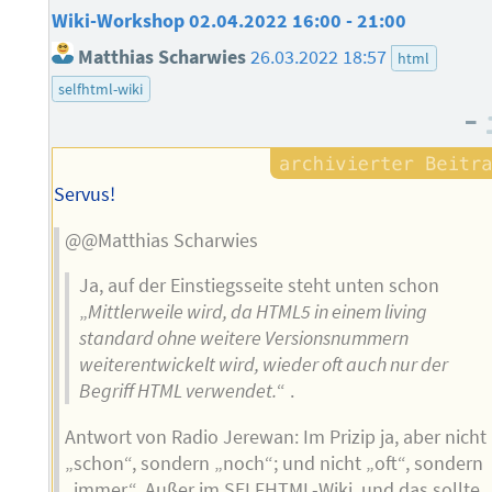
Wiki-Workshop 02.04.2022 16:00 - 21:00
Matthias Scharwies
26.03.2022 18:57
html
selfhtml-wiki
–
Servus!
@@Matthias Scharwies
Ja, auf der Einstiegsseite steht unten schon
„
Mittlerweile wird, da HTML5 in einem living
standard ohne weitere Versionsnummern
weiterentwickelt wird, wieder oft auch nur der
Begriff HTML verwendet.
“ .
Antwort von Radio Jerewan: Im Prizip ja, aber nicht
„schon“, sondern „noch“; und nicht „oft“, sondern
„immer“. Außer im SELFHTML-Wiki, und das sollte