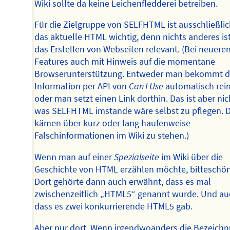
Wiki sollte da keine Leichenfledderei betreiben.
Für die Zielgruppe von SELFHTML ist ausschließli
das aktuelle HTML wichtig, denn nichts anderes ist
das Erstellen von Webseiten relevant. (Bei neuere
Features auch mit Hinweis auf die momentane
Browserunterstützung. Entweder man bekommt d
Information per API von
Can I Use
automatisch rei
oder man setzt einen Link dorthin. Das ist aber nic
was SELFHTML imstande wäre selbst zu pflegen. 
kämen über kurz oder lang haufenweise
Falschinformationen im Wiki zu stehen.)
Wenn man auf einer
Spezialseite
im Wiki über die
Geschichte von HTML erzählen möchte, bitteschön
Dort gehörte dann auch erwähnt, dass es mal
zwischenzeitlich „HTML5“ genannt wurde. Und au
dass es zwei konkurrierende HTML5 gab.
Aber nur dort. Wenn irgendwoanders die Bezeich