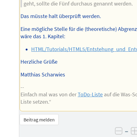
geht, sollte die Fünf durchaus genannt werden.
Das müsste halt überprüft werden.
Eine mögliche Stelle für die (theoretische) Abgren
wäre das 1. Kapitel:
HTML/Tutorials/HTML5/Entstehung_und_Ent
Herzliche Grüße
Matthias Scharwies
--
Einfach mal was von der
ToDo-Liste
auf die Was-So
Liste setzen.“
Beitrag melden
–
negat