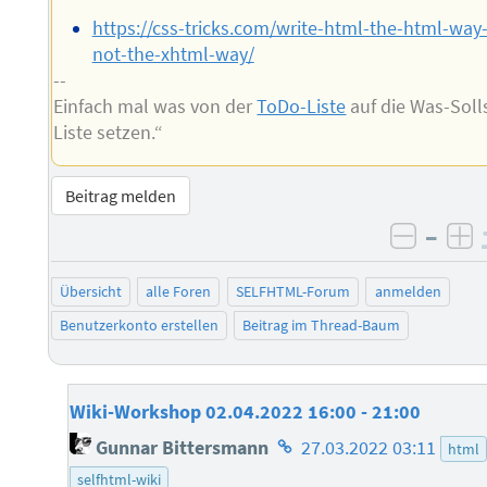
https://css-tricks.com/write-html-the-html-way
not-the-xhtml-way/
--
Einfach mal was von der
ToDo-Liste
auf die Was-Soll
Liste setzen.“
Beitrag melden
–
negati
po
Übersicht
alle Foren
SELFHTML-Forum
anmelden
Benutzerkonto erstellen
Beitrag im Thread-Baum
Wiki-Workshop 02.04.2022 16:00 - 21:00
Homepage
Gunnar Bittersmann
27.03.2022 03:11
html
des
selfhtml-wiki