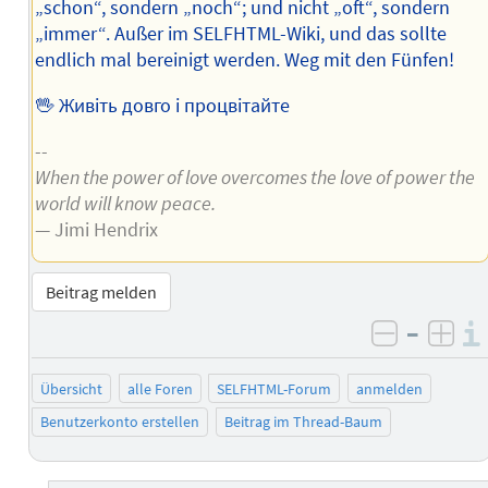
„schon“, sondern „noch“; und nicht „oft“, sondern
„immer“. Außer im SELFHTML-Wiki, und das sollte
endlich mal bereinigt werden. Weg mit den Fünfen!
🖖 Живіть довго і процвітайте
--
When the power of love overcomes the love of power the
world will know peace.
— Jimi Hendrix
Beitrag melden
–
negativ 
posi
Übersicht
alle Foren
SELFHTML-Forum
anmelden
Benutzerkonto erstellen
Beitrag im Thread-Baum