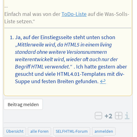
--
Einfach mal was von der
ToDo-Liste
auf die Was-Solls-
Liste setzen.“
Ja, auf der Einstiegsseite steht unten schon
„
Mittlerweile wird, da HTML5 in einem living
standard ohne weitere Versionsnummern
weiterentwickelt wird, wieder oft auch nur der
Begriff HTML verwendet.
“ . Ich hatte gestern aber
gesucht und viele HTML4.01-Templates mit div-
Suppe und festen Breiten gefunden.
↩︎
Beitrag melden
+2
I
negativ bew
posit
Übersicht
alle Foren
SELFHTML-Forum
anmelden