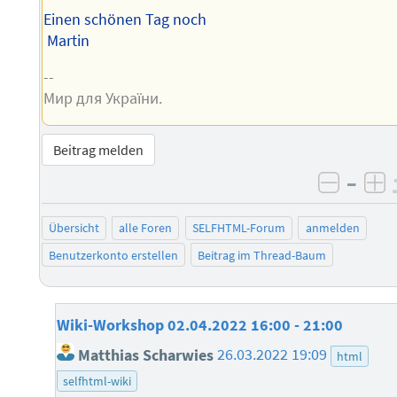
Einen schönen Tag noch
Martin
--
Мир для України.
Beitrag melden
–
negati
po
Übersicht
alle Foren
SELFHTML-Forum
anmelden
Benutzerkonto erstellen
Beitrag im Thread-Baum
Wiki-Workshop 02.04.2022 16:00 - 21:00
Matthias Scharwies
26.03.2022 19:09
html
selfhtml-wiki