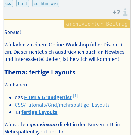
css
html
selfhtml-wiki
+2
I
Servus!
Wir laden zu einem Online-Workshop (über Discord)
ein. Dieser richtet sich ausdrücklich auch an Newbies
und Interessierte! Jede(r) ist herzlich willkommen!
Thema: fertige Layouts
Wir haben …
[1]
das
HTML5 Grundgerüst
CSS/Tutorials/Grid/mehrspaltige_Layouts
13
fertige Layouts
Wir wollen
gemeinsam
direkt in den Kursen, z.B. im
Mehrspaltenlayout und bei