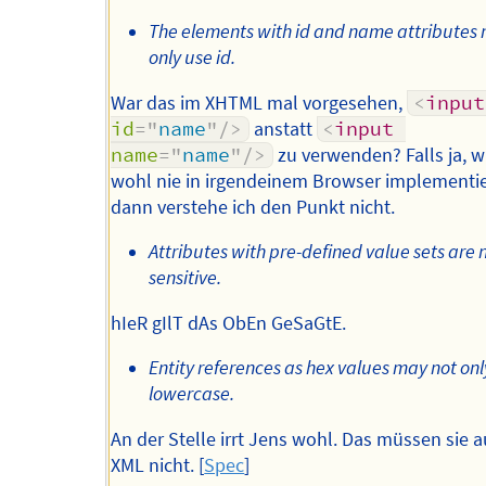
The elements with id and name attributes
only use id.
War das im XHTML mal vorgesehen,
<
input
id
=
"
name
"
/>
anstatt
<
input
name
=
"
name
"
/>
zu verwenden? Falls ja, 
wohl nie in irgendeinem Browser implementie
dann verstehe ich den Punkt nicht.
Attributes with pre-defined value sets are 
sensitive.
hIeR gIlT dAs ObEn GeSaGtE.
Entity references as hex values may not onl
lowercase.
An der Stelle irrt Jens wohl. Das müssen sie a
XML nicht. [
Spec
]