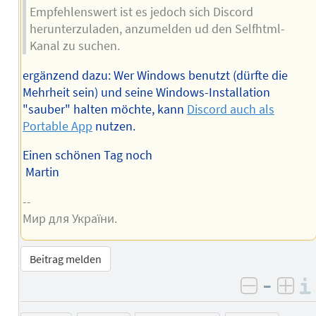
Empfehlenswert ist es jedoch sich Discord
herunterzuladen, anzumelden ud den Selfhtml-
Kanal zu suchen.
ergänzend dazu: Wer Windows benutzt (dürfte die
Mehrheit sein) und seine Windows-Installation
"sauber" halten möchte, kann
Discord auch als
Portable App
nutzen.
Einen schönen Tag noch
Martin
--
Мир для України.
Beitrag melden
–
negativ 
posi