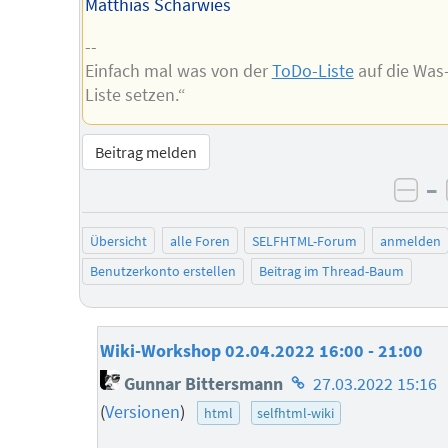
Matthias Scharwies
--
Einfach mal was von der
ToDo-Liste
auf die Was-
Liste setzen.“
Beitrag melden
–
neg
Übersicht
alle Foren
SELFHTML-Forum
anmelden
Benutzerkonto erstellen
Beitrag im Thread-Baum
Wiki-Workshop 02.04.2022 16:00 - 21:00
Homepage
Gunnar Bittersmann
27.03.2022 15:16
des
(
Versionen
)
html
selfhtml-wiki
Autors