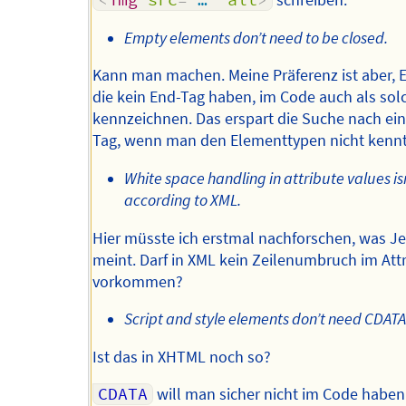
<
img
src
=
"
…
"
alt
>
schreiben.
Empty elements don’t need to be closed.
Kann man machen. Meine Präferenz ist aber, 
die kein End-Tag haben, im Code auch als sol
kennzeichnen. Das erspart die Suche nach ei
Tag, wenn man den Elementtypen nicht kennt
White space handling in attribute values is
according to XML.
Hier müsste ich erstmal nachforschen, was J
meint. Darf in XML kein Zeilenumbruch im Att
vorkommen?
Script and style elements don’t need CDATA
Ist das in XHTML noch so?
CDATA
will man sicher nicht im Code haben