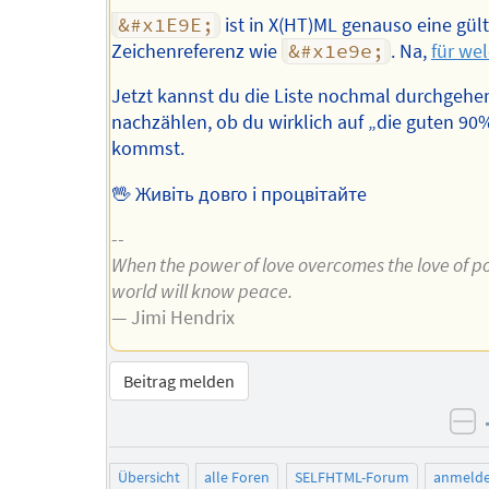
&#x1E9E;
ist in X(HT)ML genauso eine gült
Zeichenreferenz wie
&#x1e9e;
. Na,
für we
Jetzt kannst du die Liste nochmal durchgehe
nachzählen, ob du wirklich auf „die guten 90
kommst.
🖖 Живіть довго і процвітайте
--
When the power of love overcomes the love of p
world will know peace.
— Jimi Hendrix
Beitrag melden
ne
Übersicht
alle Foren
SELFHTML-Forum
anmeld