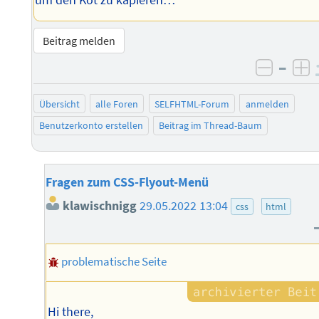
Beitrag melden
–
negati
po
Übersicht
alle Foren
SELFHTML-Forum
anmelden
Benutzerkonto erstellen
Beitrag im Thread-Baum
Fragen zum CSS-Flyout-Menü
klawischnigg
29.05.2022 13:04
css
html
problematische Seite
Hi there,