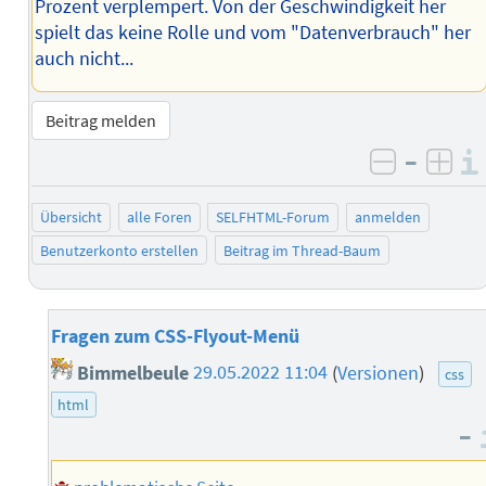
Prozent verplempert. Von der Geschwindigkeit her
spielt das keine Rolle und vom "Datenverbrauch" her
auch nicht...
Beitrag melden
–
negativ 
posi
Übersicht
alle Foren
SELFHTML-Forum
anmelden
Benutzerkonto erstellen
Beitrag im Thread-Baum
Fragen zum CSS-Flyout-Menü
Bimmelbeule
29.05.2022 11:04
(
Versionen
)
css
html
–