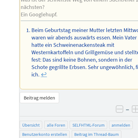
nächsten?
Ein Googlehupf.
Beim Geburtstag meiner Mutter letzten Mittw
waren wir abends auswärts essen. Mein Vater
hatte ein Schweinenackensteak mit
Westernkartoffeln und Grillgemüse und stellt
fest: Das sind keine Bohnen, sondern in der
Schote gegrillte Erbsen. Sehr ungewöhnlich, f
ich.
↩︎
Beitrag melden
–
negat
Übersicht
alle Foren
SELFHTML-Forum
anmelden
Benutzerkonto erstellen
Beitrag im Thread-Baum