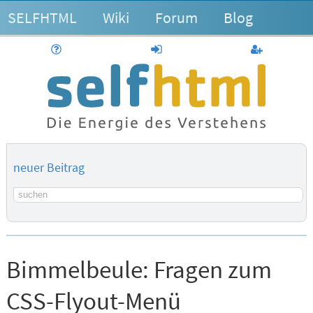
SELFHTML
Wiki
Forum
Blog
Hilfe
anmelden
Benutzerk
neuer Beitrag
Suchbegriff
Bimmelbeule:
Fragen zum
CSS-Flyout-Menü