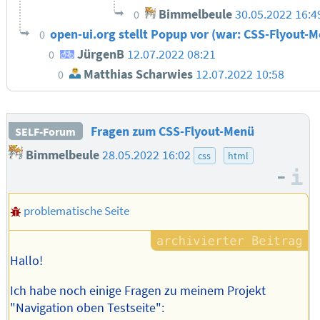
Bimmelbeule
30.05.2022 16:
0
open-ui.org stellt Popup vor (war: CSS-Flyout-
0
JürgenB
12.07.2022 08:21
0
Matthias Scharwies
12.07.2022 10:58
0
Fragen zum CSS-Flyout-Menü
SELF-Forum
Bimmelbeule
28.05.2022 16:02
css
html
–
I
problematische Seite
Hallo!
Ich habe noch einige Fragen zu meinem Projekt
"Navigation oben Testseite":