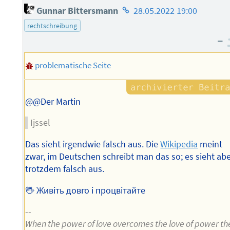
Homepage
Gunnar Bittersmann
28.05.2022 19:00
des
rechtschreibung
Autors
–
problematische Seite
@@Der Martin
Ijssel
Das sieht irgendwie falsch aus. Die
Wikipedia
meint
zwar, im Deutschen schreibt man das so; es sieht ab
trotzdem falsch aus.
🖖 Живіть довго і процвітайте
--
When the power of love overcomes the love of power th