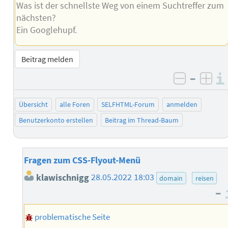
Was ist der schnellste Weg von einem Suchtreffer zum
nächsten?
Ein Googlehupf.
Beitrag melden
–
negativ 
posi
Übersicht
alle Foren
SELFHTML-Forum
anmelden
Benutzerkonto erstellen
Beitrag im Thread-Baum
Fragen zum CSS-Flyout-Menü
klawischnigg
28.05.2022 18:03
domain
reisen
–
problematische Seite