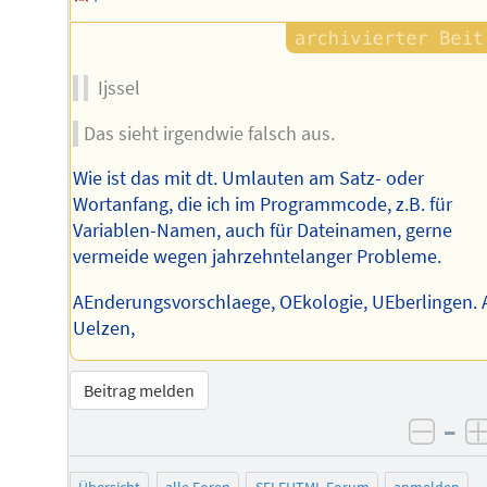
Ijssel
Das sieht irgendwie falsch aus.
Wie ist das mit dt. Umlauten am Satz- oder
Wortanfang, die ich im Programmcode, z.B. für
Variablen-Namen, auch für Dateinamen, gerne
vermeide wegen jahrzehntelanger Probleme.
AEnderungsvorschlaege, OEkologie, UEberlingen. 
Uelzen,
Beitrag melden
–
negat
Übersicht
alle Foren
SELFHTML-Forum
anmelden