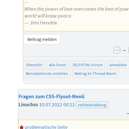
--
When the power of love overcomes the love of pow
world will know peace.
— Jimi Hendrix
Beitrag melden
–
neg
Übersicht
alle Foren
SELFHTML-Forum
anmelden
Benutzerkonto erstellen
Beitrag im Thread-Baum
Fragen zum CSS-Flyout-Menü
Linuchss
10.07.2022 00:12
rechtschreibung
problematische Seite