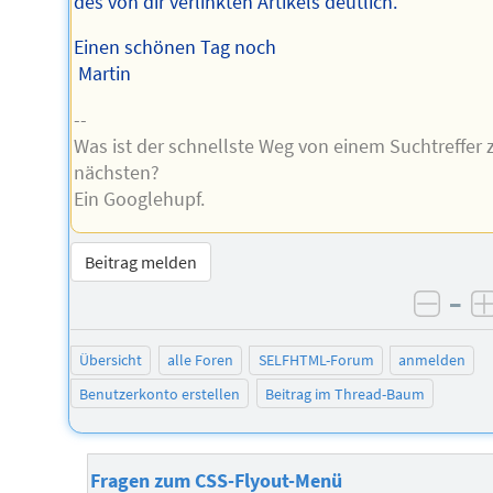
des von dir verlinkten Artikels deutlich.
Einen schönen Tag noch
Martin
--
Was ist der schnellste Weg von einem Suchtreffer
nächsten?
Ein Googlehupf.
Beitrag melden
–
negat
Übersicht
alle Foren
SELFHTML-Forum
anmelden
Benutzerkonto erstellen
Beitrag im Thread-Baum
Fragen zum CSS-Flyout-Menü