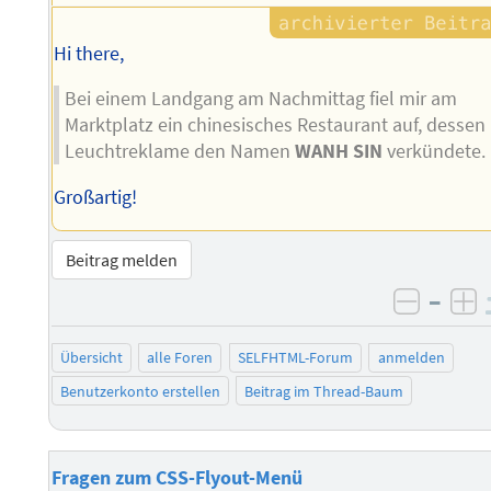
Hi there,
Bei einem Landgang am Nachmittag fiel mir am
Marktplatz ein chinesisches Restaurant auf, dessen
Leuchtreklame den Namen
WANH SIN
verkündete.
Großartig!
Beitrag melden
–
negati
po
Übersicht
alle Foren
SELFHTML-Forum
anmelden
Benutzerkonto erstellen
Beitrag im Thread-Baum
Fragen zum CSS-Flyout-Menü