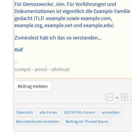
Für Demozwecke: Jein. Für Vorführungen und
Dokumentationen ist eigentlich die Example-Familie
gedacht (TLD .example sowie example.com,
example.org, example.net und example.edu)
Zumindest hab ich das so verstanden...
Rolf
--
sumpsi - posui - obstruxi
Beitrag melden
–
negati
po
Übersicht
alle Foren
SELFHTML-Forum
anmelden
Benutzerkonto erstellen
Beitrag im Thread-Baum