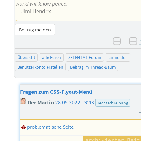
world will know peace.
— Jimi Hendrix
Beitrag melden
–
negati
po
Übersicht
alle Foren
SELFHTML-Forum
anmelden
Benutzerkonto erstellen
Beitrag im Thread-Baum
Fragen zum CSS-Flyout-Menü
Der Martin
28.05.2022 19:43
rechtschreibung
problematische Seite