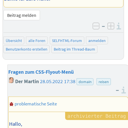
Beitrag melden
–
I
negativ be
posit
Übersicht
alle Foren
SELFHTML-Forum
anmelden
Benutzerkonto erstellen
Beitrag im Thread-Baum
Fragen zum CSS-Flyout-Menü
Der Martin
28.05.2022 17:38
domain
reisen
–
problematische Seite
Hallo,