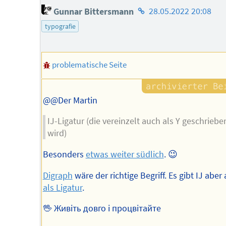
Homepage
Gunnar Bittersmann
28.05.2022 20:08
des
typografie
Autors
problematische Seite
@@Der Martin
IJ-Ligatur (die vereinzelt auch als Y geschriebe
wird)
Besonders
etwas weiter südlich
. 😉
Digraph
wäre der richtige Begriff. Es gibt IJ aber
als Ligatur
.
🖖 Живіть довго і процвітайте