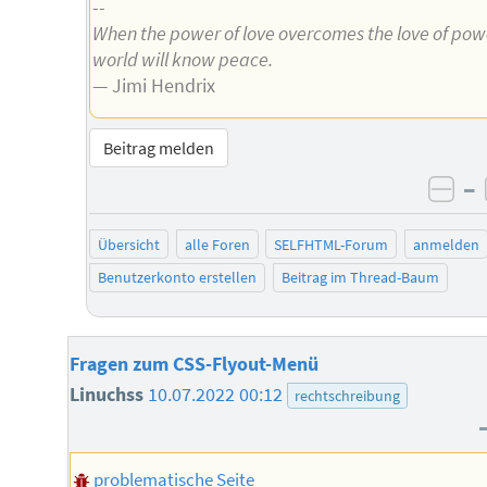
--
When the power of love overcomes the love of pow
world will know peace.
— Jimi Hendrix
Beitrag melden
–
neg
Übersicht
alle Foren
SELFHTML-Forum
anmelden
Benutzerkonto erstellen
Beitrag im Thread-Baum
Fragen zum CSS-Flyout-Menü
Linuchss
10.07.2022 00:12
rechtschreibung
problematische Seite