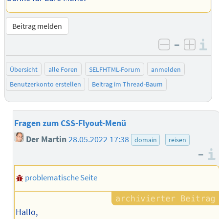
Beitrag melden
–
I
negativ be
posit
Übersicht
alle Foren
SELFHTML-Forum
anmelden
Benutzerkonto erstellen
Beitrag im Thread-Baum
Fragen zum CSS-Flyout-Menü
Der Martin
28.05.2022 17:38
domain
reisen
–
problematische Seite
Hallo,