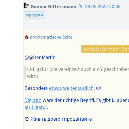
Homepage
Gunnar Bittersmann
28.05.2022 20:08
des
typografie
Autors
problematische Seite
@@Der Martin
IJ-Ligatur (die vereinzelt auch als Y geschriebe
wird)
Besonders
etwas weiter südlich
. 😉
Digraph
wäre der richtige Begriff. Es gibt IJ aber
als Ligatur
.
🖖 Живіть довго і процвітайте