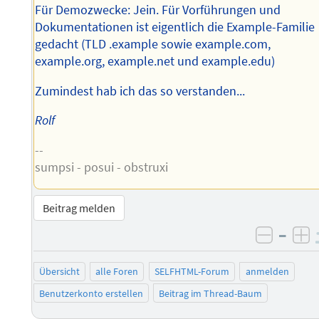
Für Demozwecke: Jein. Für Vorführungen und
Dokumentationen ist eigentlich die Example-Familie
gedacht (TLD .example sowie example.com,
example.org, example.net und example.edu)
Zumindest hab ich das so verstanden...
Rolf
--
sumpsi - posui - obstruxi
Beitrag melden
–
negati
po
Übersicht
alle Foren
SELFHTML-Forum
anmelden
Benutzerkonto erstellen
Beitrag im Thread-Baum