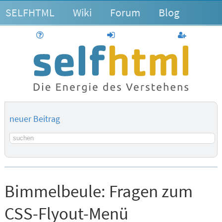
SELFHTML
Wiki
Forum
Blog
Hilfe
anmelden
Benutzerk
neuer Beitrag
Suchbegriff
Bimmelbeule:
Fragen zum
CSS-Flyout-Menü