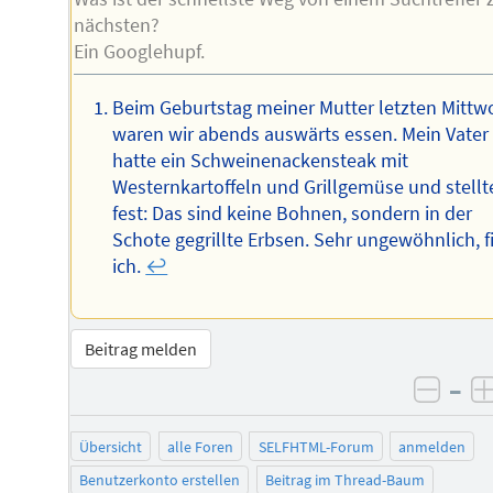
nächsten?
Ein Googlehupf.
Beim Geburtstag meiner Mutter letzten Mittw
waren wir abends auswärts essen. Mein Vater
hatte ein Schweinenackensteak mit
Westernkartoffeln und Grillgemüse und stellt
fest: Das sind keine Bohnen, sondern in der
Schote gegrillte Erbsen. Sehr ungewöhnlich, f
ich.
↩︎
Beitrag melden
–
negat
Übersicht
alle Foren
SELFHTML-Forum
anmelden
Benutzerkonto erstellen
Beitrag im Thread-Baum