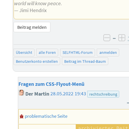
world will know peace.
— Jimi Hendrix
Beitrag melden
–
negati
po
Übersicht
alle Foren
SELFHTML-Forum
anmelden
Benutzerkonto erstellen
Beitrag im Thread-Baum
Fragen zum CSS-Flyout-Menü
Der Martin
28.05.2022 19:43
rechtschreibung
problematische Seite