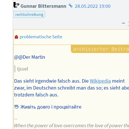
Homepage
Gunnar Bittersmann
28.05.2022 19:00
des
rechtschreibung
Autors
–
problematische Seite
@@Der Martin
Ijssel
Das sieht irgendwie falsch aus. Die
Wikipedia
meint
zwar, im Deutschen schreibt man das so; es sieht ab
trotzdem falsch aus.
🖖 Живіть довго і процвітайте
--
When the power of love overcomes the love of power th