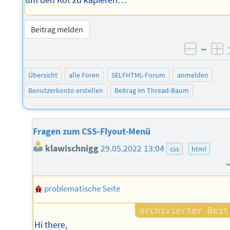
Beitrag melden
–
negati
po
Übersicht
alle Foren
SELFHTML-Forum
anmelden
Benutzerkonto erstellen
Beitrag im Thread-Baum
Fragen zum CSS-Flyout-Menü
klawischnigg
29.05.2022 13:04
css
html
problematische Seite
Hi there,