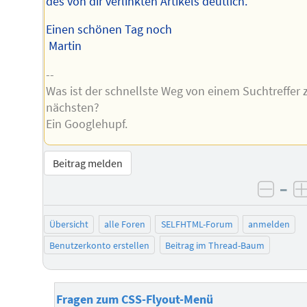
des von dir verlinkten Artikels deutlich.
Einen schönen Tag noch
Martin
--
Was ist der schnellste Weg von einem Suchtreffer
nächsten?
Ein Googlehupf.
Beitrag melden
–
negat
Übersicht
alle Foren
SELFHTML-Forum
anmelden
Benutzerkonto erstellen
Beitrag im Thread-Baum
Fragen zum CSS-Flyout-Menü