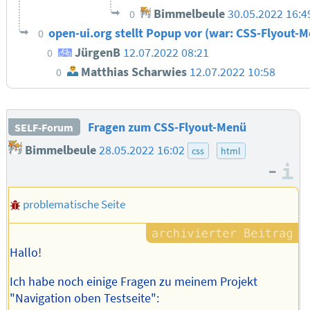
Bimmelbeule
30.05.2022 16:
0
open-ui.org stellt Popup vor (war: CSS-Flyout-
0
JürgenB
12.07.2022 08:21
0
Matthias Scharwies
12.07.2022 10:58
0
Fragen zum CSS-Flyout-Menü
SELF-Forum
Bimmelbeule
28.05.2022 16:02
css
html
–
I
problematische Seite
Hallo!
Ich habe noch einige Fragen zu meinem Projekt
"Navigation oben Testseite":