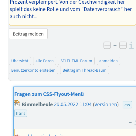
Prozent verplempert. Von der Geschwindigkeit her
spielt das keine Rolle und vom "Datenverbrauch" her
auch nicht...
Beitrag melden
–
negativ 
posi
Übersicht
alle Foren
SELFHTML-Forum
anmelden
Benutzerkonto erstellen
Beitrag im Thread-Baum
Fragen zum CSS-Flyout-Menü
Bimmelbeule
29.05.2022 11:04
(
Versionen
)
css
html
–