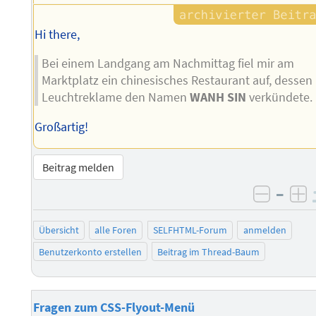
Hi there,
Bei einem Landgang am Nachmittag fiel mir am
Marktplatz ein chinesisches Restaurant auf, dessen
Leuchtreklame den Namen
WANH SIN
verkündete.
Großartig!
Beitrag melden
–
negati
po
Übersicht
alle Foren
SELFHTML-Forum
anmelden
Benutzerkonto erstellen
Beitrag im Thread-Baum
Fragen zum CSS-Flyout-Menü