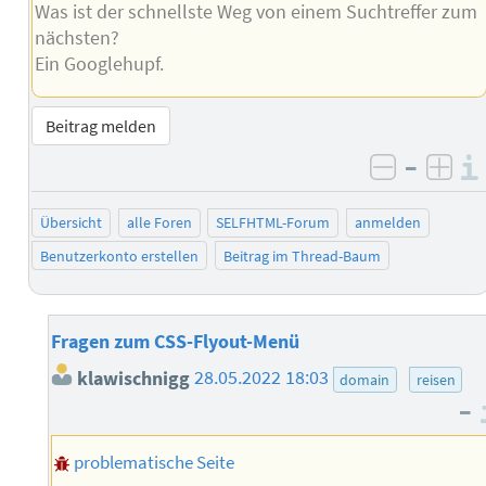
Was ist der schnellste Weg von einem Suchtreffer zum
nächsten?
Ein Googlehupf.
Beitrag melden
–
negativ 
posi
Übersicht
alle Foren
SELFHTML-Forum
anmelden
Benutzerkonto erstellen
Beitrag im Thread-Baum
Fragen zum CSS-Flyout-Menü
klawischnigg
28.05.2022 18:03
domain
reisen
–
problematische Seite