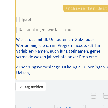
Ijssel
Das sieht irgendwie falsch aus.
Wie ist das mit dt. Umlauten am Satz- oder
Wortanfang, die ich im Programmcode, z.B. für
Variablen-Namen, auch für Dateinamen, gerne
vermeide wegen jahrzehntelanger Probleme.
AEnderungsvorschlaege, OEkologie, UEberlingen. 
Uelzen,
Beitrag melden
–
negat
Übersicht
alle Foren
SELFHTML-Forum
anmelden