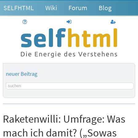
SELFHTML
Wiki
Forum
Blog
Hilfe
anmelden
Benutzerk
neuer Beitrag
Suchbegriff
Raketenwilli:
Umfrage: Was
mach ich damit? („Sowas