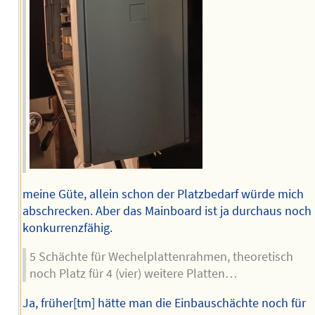
meine Güte, allein schon der Platzbedarf würde mich
abschrecken. Aber das Mainboard ist ja durchaus noch
konkurrenzfähig.
5 Schächte für Wechelplattenrahmen, theoretisch
noch Platz für 4 (vier) weitere Platten…
Ja, früher[tm] hätte man die Einbauschächte noch für