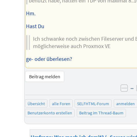
benutzt habe, hatten ein TDP von maximal 8..
Hm.
Hast Du
Ich schwanke noch zwischen Fileserver und E
möglicherweise auch Proxmox VE
ge- oder überlesen?
Beitrag melden
–
neg
Übersicht
alle Foren
SELFHTML-Forum
anmelden
Benutzerkonto erstellen
Beitrag im Thread-Baum