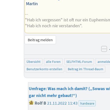
Martin
--
"Hab ich vergessen" ist oft nur ein Euphemis
"Hab ich noch nie verstanden".
Beitrag melden
ne
Übersicht
alle Foren
SELFHTML-Forum
anmeld
Benutzerkonto erstellen
Beitrag im Thread-Baum
Umfrage: Was mach ich damit? („Sowas w
gar nicht mehr gebaut!“)
Rolf B
21.11.2022 11:43
hardware