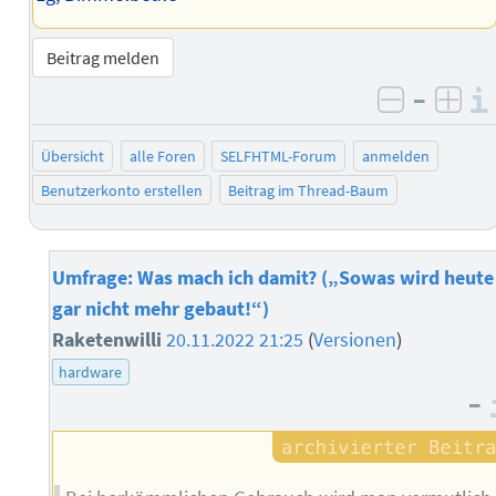
Beitrag melden
–
negativ 
posi
Übersicht
alle Foren
SELFHTML-Forum
anmelden
Benutzerkonto erstellen
Beitrag im Thread-Baum
Umfrage: Was mach ich damit? („Sowas wird heute
gar nicht mehr gebaut!“)
Raketenwilli
20.11.2022 21:25
(
Versionen
)
hardware
–