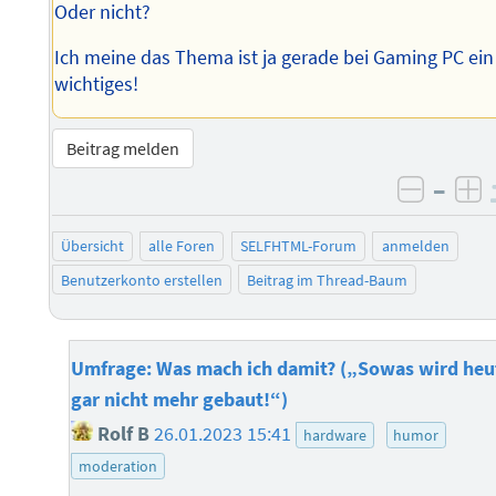
Oder nicht?
Ich meine das Thema ist ja gerade bei Gaming PC ein
wichtiges!
Beitrag melden
–
negati
po
Übersicht
alle Foren
SELFHTML-Forum
anmelden
Benutzerkonto erstellen
Beitrag im Thread-Baum
Umfrage: Was mach ich damit? („Sowas wird heu
gar nicht mehr gebaut!“)
Rolf B
26.01.2023 15:41
hardware
humor
moderation