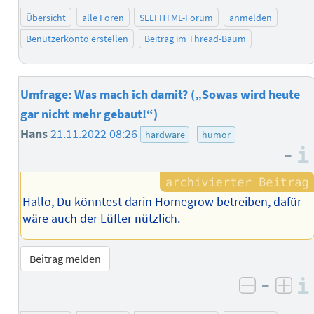
Übersicht
alle Foren
SELFHTML-Forum
anmelden
Benutzerkonto erstellen
Beitrag im Thread-Baum
Umfrage: Was mach ich damit? („Sowas wird heute
gar nicht mehr gebaut!“)
Hans
21.11.2022 08:26
hardware
humor
–
Hallo, Du könntest darin Homegrow betreiben, dafür
wäre auch der Lüfter nützlich.
Beitrag melden
–
negativ 
posi