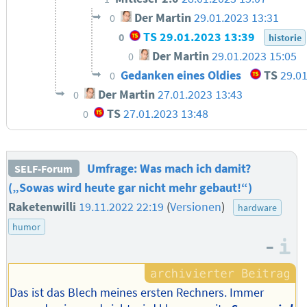
Der Martin
29.01.2023 13:31
0
TS
29.01.2023 13:39
0
historie
Der Martin
29.01.2023 15:05
0
Gedanken eines Oldies
TS
29.0
0
Der Martin
27.01.2023 13:43
0
TS
27.01.2023 13:48
0
Umfrage: Was mach ich damit?
SELF-Forum
(„Sowas wird heute gar nicht mehr gebaut!“)
Raketenwilli
19.11.2022 22:19
(
Versionen
)
hardware
humor
–
I
Das ist das Blech meines ersten Rechners. Immer