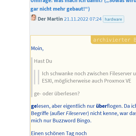
Umfrage: Was mach ich damit? („Sowas wird
gar nicht mehr gebaut!“)
Der Martin
21.11.2022 07:24
hardware
Moin,
Hast Du
Ich schwanke noch zwischen Fileserver 
ESXI, möglicherweise auch Proxmox VE
ge- oder überlesen?
ge
lesen, aber eigentlich nur
über
flogen. Da ic
Begriffe (außer
Fileserver
) nicht kenne, war da
mich nur Buzzword Bingo.
Einen schönen Tag noch