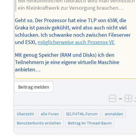
Bei herkömmlichen Gebrauch wird man vermutlich
ein Kleinkraftwerk zur Versorgung brauchen…
Geht so. Der Prozessor hat eine TLP von 65W, die
Graka ist passiv gekühlt, wird also auch nicht viel
schlucken. Ich schwanke noch zwischen Fileserver
und ESXI,
möglicherweise auch Proxmox VE
Mit genug Speicher (RAM und Disks) ich den
Teilnehmern je eine eigene virtuelle Maschine
anbieten…
Beitrag melden
–
negati
po
Übersicht
alle Foren
SELFHTML-Forum
anmelden
Benutzerkonto erstellen
Beitrag im Thread-Baum