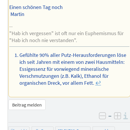
Einen schönen Tag noch
Martin
--
"Hab ich vergessen" ist oft nur ein Euphemismus für
"Hab ich noch nie verstanden".
Gefühlte 90% aller Putz-Herausforderungen löse
ich seit Jahren mit einem von zwei Hausmitteln:
Essigessenz für vorwiegend mineralische
Verschmutzungen (z.B. Kalk), Ethanol für
organischen Dreck, vor allem Fett.
↩︎
Beitrag melden
–
negativ 
posi