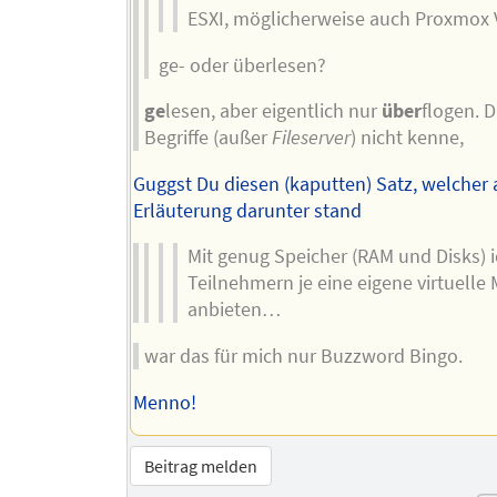
ESXI, möglicherweise auch Proxmox 
ge- oder überlesen?
ge
lesen, aber eigentlich nur
über
flogen. D
Begriffe (außer
Fileserver
) nicht kenne,
Guggst Du diesen (kaputten) Satz, welcher 
Erläuterung darunter stand
Mit genug Speicher (RAM und Disks) 
Teilnehmern je eine eigene virtuelle
anbieten…
war das für mich nur Buzzword Bingo.
Menno!
Beitrag melden