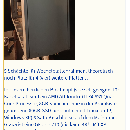
5 Schächte für Wechelplattenrahmen, theoretisch
noch Platz für 4 (vier) weitere Platten…
In diesem herrlichen Blechnapf (speziell geeignet für
Kabelsalat) sind ein AMD Athlon(tm) II X4 631 Quad-
Core Processor, 8GB Speicher, eine in der Kramkiste
gefundene 60GB-SSD (und auf der ist Linux und(!)
Windows XP) 6 Sata-Anschlüsse auf dem Mainboard.
Graka ist eine GForce 710 (die kann 4K! - Mit XP