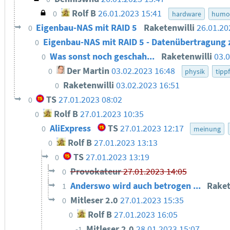
Rolf B
26.01.2023 15:41
0
hardware
humo
Eigenbau-NAS mit RAID 5
Raketenwilli
26.01.20
0
Eigenbau-NAS mit RAID 5 - Datenübertragung
0
Was sonst noch geschah...
Raketenwilli
03.0
0
Der Martin
03.02.2023 16:48
0
physik
tipp
Raketenwilli
03.02.2023 16:51
0
TS
27.01.2023 08:02
0
Rolf B
27.01.2023 10:35
0
AliExpress
TS
27.01.2023 12:17
0
meinung
Rolf B
27.01.2023 13:13
0
TS
27.01.2023 13:19
0
Provokateur
27.01.2023 14:05
0
Anderswo wird auch betrogen ...
Raket
1
Mitleser 2.0
27.01.2023 15:35
0
Rolf B
27.01.2023 16:05
0
Mitleser 2.0
28.01.2023 15:07
-1