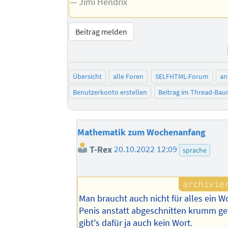
— Jimi Hendrix
Beitrag melden
Übersicht
alle Foren
SELFHTML-Forum
an
Benutzerkonto erstellen
Beitrag im Thread-Ba
Mathematik zum Wochenanfang
T-Rex
20.10.2022 12:09
sprache
Man braucht auch nicht für alles ein W
Penis anstatt abgeschnitten krumm ge
gibt's dafür ja auch kein Wort.