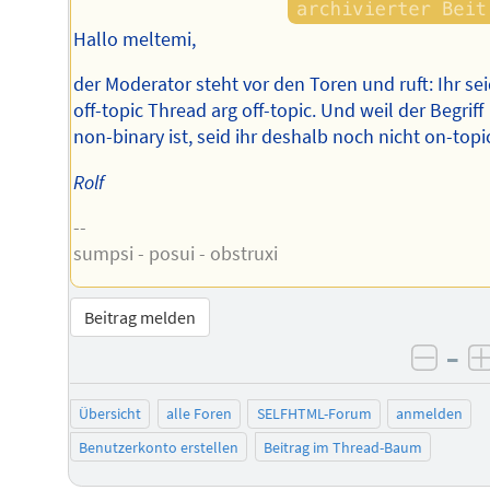
Hallo meltemi,
der Moderator steht vor den Toren und ruft: Ihr se
off-topic Thread arg off-topic. Und weil der Begriff
non-binary ist, seid ihr deshalb noch nicht on-topi
Rolf
--
sumpsi - posui - obstruxi
Beitrag melden
–
negat
Übersicht
alle Foren
SELFHTML-Forum
anmelden
Benutzerkonto erstellen
Beitrag im Thread-Baum