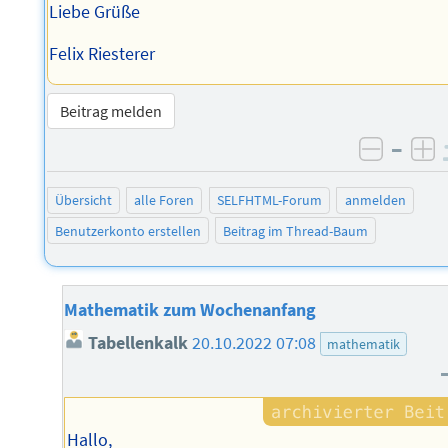
Liebe Grüße
Felix Riesterer
Beitrag melden
–
negati
po
Übersicht
alle Foren
SELFHTML-Forum
anmelden
Benutzerkonto erstellen
Beitrag im Thread-Baum
Mathematik zum Wochenanfang
Tabellenkalk
20.10.2022 07:08
mathematik
Hallo,