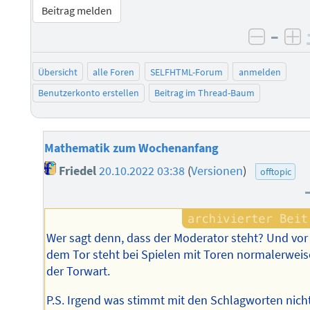
Beitrag melden
–
negati
po
Übersicht
alle Foren
SELFHTML-Forum
anmelden
Benutzerkonto erstellen
Beitrag im Thread-Baum
Mathematik zum Wochenanfang
Friedel
20.10.2022 03:38
(
Versionen
)
offtopic
Wer sagt denn, dass der Moderator steht? Und vor
dem Tor steht bei Spielen mit Toren normalerweis
der Torwart.
P.S. Irgend was stimmt mit den Schlagworten nicht