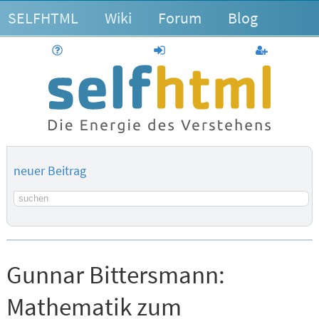
SELFHTML
Wiki
Forum
Blog
Hilfe
anmelden
Benutzerk
neuer Beitrag
Suchbegriff
Gunnar Bittersmann:
Mathematik zum