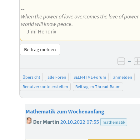
--
When the power of love overcomes the love of power
world will know peace.
— Jimi Hendrix
Beitrag melden
–
negat
Übersicht
alle Foren
SELFHTML-Forum
anmelden
Benutzerkonto erstellen
Beitrag im Thread-Baum
Mathematik zum Wochenanfang
Der Martin
20.10.2022 07:55
mathematik