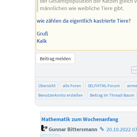
der Gesamtpopulation der Katzen gleich v
männlichen wie weibliche Tiere gibt.
wie zählen da eigentlich kastrierte Tiere?
Gruß
Kalk
Beitrag melden
Übersicht
alle Foren
SELFHTML-Forum
anme
Benutzerkonto erstellen
Beitrag im Thread-Baum
Mathematik zum Wochenanfang
Homepage
Gunnar Bittersmann
20.10.2022 0
des