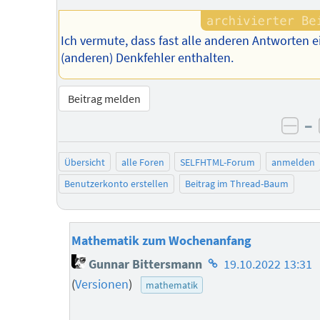
Ich vermute, dass fast alle anderen Antworten e
(anderen) Denkfehler enthalten.
Beitrag melden
–
neg
Übersicht
alle Foren
SELFHTML-Forum
anmelden
Benutzerkonto erstellen
Beitrag im Thread-Baum
Mathematik zum Wochenanfang
Homepage
Gunnar Bittersmann
19.10.2022 13:31
des
(
Versionen
)
mathematik
Autors