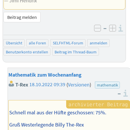
— Jimi Hendrix
Beitrag melden
–
I
negativ be
posit
Übersicht
alle Foren
SELFHTML-Forum
anmelden
Benutzerkonto erstellen
Beitrag im Thread-Baum
Mathematik zum Wochenanfang
T-Rex
18.10.2022 09:39
(
Versionen
)
mathematik
–
Schnell mal aus der Hüfte geschossen: 75%.
Gruß Westerlegende Billy The-Rex