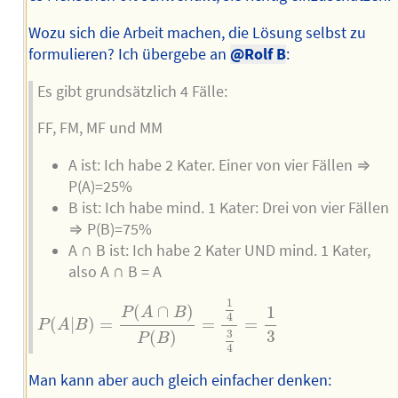
Wozu sich die Arbeit machen, die Lösung selbst zu
formulieren? Ich übergebe an
@Rolf B
:
Es gibt grundsätzlich 4 Fälle:
FF, FM, MF und MM
A ist: Ich habe 2 Kater. Einer von vier Fällen ⇒
P(A)=25%
B ist: Ich habe mind. 1 Kater: Drei von vier Fällen
⇒ P(B)=75%
A ∩ B ist: Ich habe 2 Kater UND mind. 1 Kater,
also A ∩ B = A
P
(
A
|
B
)
=
P
(
A
∩
B
)
P
(
B
)
=
1
4
3
4
=
1
3
1
(
∩
)
1
P
A
B
4
(
|
)
=
=
=
P
A
B
3
3
(
)
P
B
4
Man kann aber auch gleich einfacher denken: