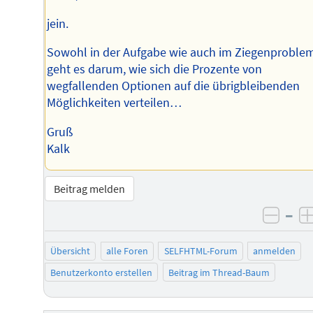
jein.
Sowohl in der Aufgabe wie auch im Ziegenproble
geht es darum, wie sich die Prozente von
wegfallenden Optionen auf die übrigbleibenden
Möglichkeiten verteilen…
Gruß
Kalk
Beitrag melden
–
negat
Übersicht
alle Foren
SELFHTML-Forum
anmelden
Benutzerkonto erstellen
Beitrag im Thread-Baum