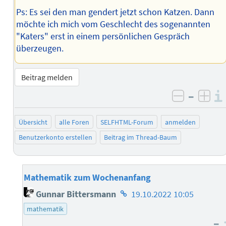
Ps: Es sei den man gendert jetzt schon Katzen. Dann
möchte ich mich vom Geschlecht des sogenannten
"Katers" erst in einem persönlichen Gespräch
überzeugen.
Beitrag melden
–
negativ 
posi
Übersicht
alle Foren
SELFHTML-Forum
anmelden
Benutzerkonto erstellen
Beitrag im Thread-Baum
Mathematik zum Wochenanfang
Homepage
Gunnar Bittersmann
19.10.2022 10:05
des
mathematik
Autors
–