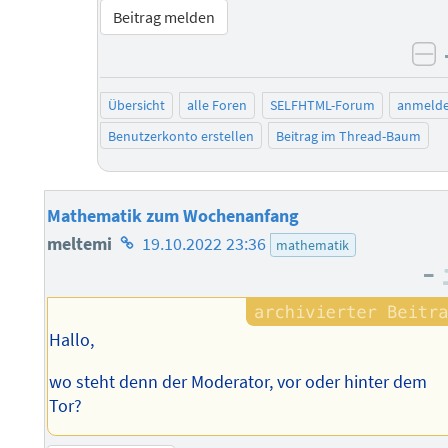
Beitrag melden
ne
Übersicht
alle Foren
SELFHTML-Forum
anmeld
Benutzerkonto erstellen
Beitrag im Thread-Baum
Mathematik zum Wochenanfang
Homepage
meltemi
19.10.2022 23:36
mathematik
–
des
Autors
Hallo,
wo steht denn der Moderator, vor oder hinter dem
Tor?