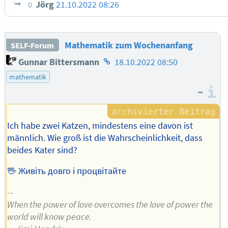
Jörg
21.10.2022 08:26
0
Mathematik zum Wochenanfang
SELF-Forum
Homepage
Gunnar Bittersmann
18.10.2022 08:50
des
mathematik
Autors
–
I
Ich habe zwei Katzen, mindestens eine davon ist
männlich. Wie groß ist die Wahrscheinlichkeit, dass
beides Kater sind?
🖖 Живіть довго і процвітайте
--
When the power of love overcomes the love of power the
world will know peace.