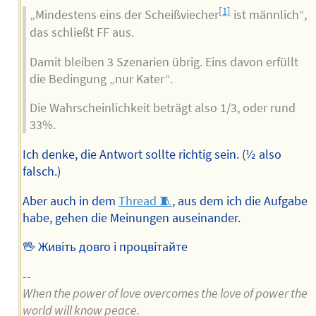
[1]
„Mindestens eins der Scheißviecher
ist männlich“,
das schließt FF aus.
Damit bleiben 3 Szenarien übrig. Eins davon erfüllt
die Bedingung „nur Kater“.
Die Wahrscheinlichkeit beträgt also 1/3, oder rund
33%.
Ich denke, die Antwort sollte richtig sein. (½ also
falsch.)
Aber auch in dem
Thread 🧵
, aus dem ich die Aufgabe
habe, gehen die Meinungen auseinander.
🖖 Живіть довго і процвітайте
--
When the power of love overcomes the love of power the
world will know peace.