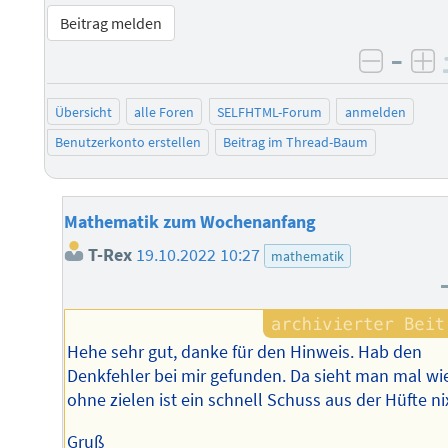
Beitrag melden
–
negati
po
Übersicht
alle Foren
SELFHTML-Forum
anmelden
Benutzerkonto erstellen
Beitrag im Thread-Baum
Mathematik zum Wochenanfang
T-Rex
19.10.2022 10:27
mathematik
Hehe sehr gut, danke für den Hinweis. Hab den
Denkfehler bei mir gefunden. Da sieht man mal wi
ohne zielen ist ein schnell Schuss aus der Hüfte ni
Gruß