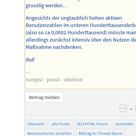
gruselig werden…
Angesichts der unglaublich hohen aktiven
Benutzerzahlen im unteren Hunderttausenderb
(also so ca 0,0002 Hunderttausend) müsste ma
allerdings zunächst intensiv über den Nutzen di
Maßnahme nachdenken.
Rolf
--
sumpsi - posui - obstruxi
Beitrag melden
–
neg
Übersicht
alle Foren
SELFHTML-Forum
anmelden
Benutzerkonto erstellen
Beitrag im Thread-Baum