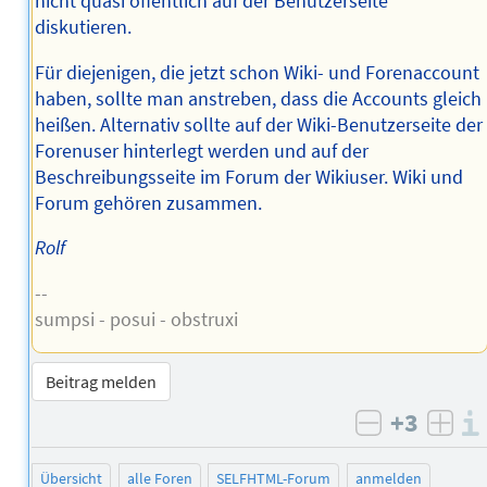
nicht quasi öffentlich auf der Benutzerseite
diskutieren.
Für diejenigen, die jetzt schon Wiki- und Forenaccount
haben, sollte man anstreben, dass die Accounts gleich
heißen. Alternativ sollte auf der Wiki-Benutzerseite der
Forenuser hinterlegt werden und auf der
Beschreibungsseite im Forum der Wikiuser. Wiki und
Forum gehören zusammen.
Rolf
--
sumpsi - posui - obstruxi
Beitrag melden
+3
negativ b
posi
Übersicht
alle Foren
SELFHTML-Forum
anmelden