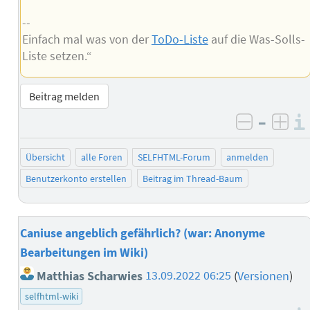
--
Einfach mal was von der
ToDo-Liste
auf die Was-Solls-
Liste setzen.“
Beitrag melden
–
negativ 
posi
Übersicht
alle Foren
SELFHTML-Forum
anmelden
Benutzerkonto erstellen
Beitrag im Thread-Baum
Caniuse angeblich gefährlich? (war: Anonyme
Bearbeitungen im Wiki)
Matthias Scharwies
13.09.2022 06:25
(
Versionen
)
selfhtml-wiki