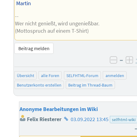
Martin
--
Wer nicht genießt, wird ungenießbar.
(Mottospruch auf einem T-Shirt)
Beitrag melden
–
negati
po
Übersicht
alle Foren
SELFHTML-Forum
anmelden
Benutzerkonto erstellen
Beitrag im Thread-Baum
Anonyme Bearbeitungen im Wiki
Homepage
Felix Riesterer
03.09.2022 13:45
selfhtml-wiki
des
Autors