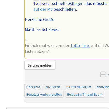
false;
schnell festlegen, das müsste 
auf der MV
beschließen.
Herzliche Grüße
Matthias Scharwies
--
Einfach mal was von der
ToDo-Liste
auf die W
Liste setzen.“
Beitrag melden
ne
Übersicht
alle Foren
SELFHTML-Forum
anmeld
Benutzerkonto erstellen
Beitrag im Thread-Baum