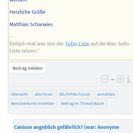
Herzliche Grüße
Matthias Scharwies
--
Einfach mal was von der
ToDo-Liste
auf die Was-Solls-
Liste setzen.“
Beitrag melden
–
negativ 
posi
Übersicht
alle Foren
SELFHTML-Forum
anmelden
Benutzerkonto erstellen
Beitrag im Thread-Baum
Caniuse angeblich gefährlich? (war: Anonyme