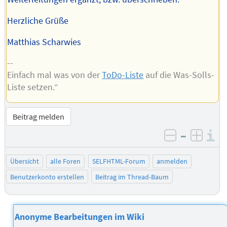
Herzliche Grüße
Matthias Scharwies
--
Einfach mal was von der
ToDo-Liste
auf die Was-Solls-
Liste setzen.“
Beitrag melden
–
I
negativ be
posit
Übersicht
alle Foren
SELFHTML-Forum
anmelden
Benutzerkonto erstellen
Beitrag im Thread-Baum
Anonyme Bearbeitungen im Wiki