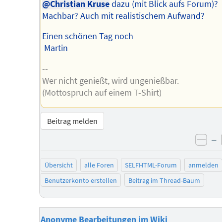
@Christian Kruse
dazu (mit Blick aufs Forum)?
Machbar? Auch mit realistischem Aufwand?
Einen schönen Tag noch
Martin
--
Wer nicht genießt, wird ungenießbar.
(Mottospruch auf einem T-Shirt)
Beitrag melden
–
neg
Übersicht
alle Foren
SELFHTML-Forum
anmelden
Benutzerkonto erstellen
Beitrag im Thread-Baum
Anonyme Bearbeitungen im Wiki