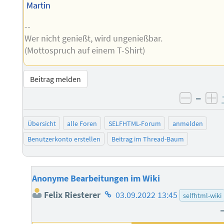
Martin
--
Wer nicht genießt, wird ungenießbar.
(Mottospruch auf einem T-Shirt)
Beitrag melden
–
negati
po
Übersicht
alle Foren
SELFHTML-Forum
anmelden
Benutzerkonto erstellen
Beitrag im Thread-Baum
Anonyme Bearbeitungen im Wiki
Homepage
Felix Riesterer
03.09.2022 13:45
selfhtml-wiki
des
Autors