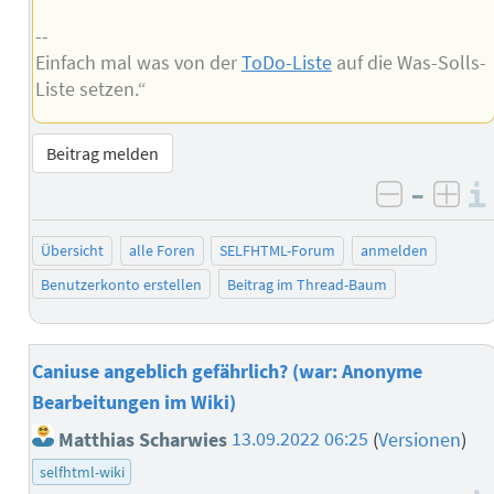
--
Einfach mal was von der
ToDo-Liste
auf die Was-Solls-
Liste setzen.“
Beitrag melden
–
negativ 
posi
Übersicht
alle Foren
SELFHTML-Forum
anmelden
Benutzerkonto erstellen
Beitrag im Thread-Baum
Caniuse angeblich gefährlich? (war: Anonyme
Bearbeitungen im Wiki)
Matthias Scharwies
13.09.2022 06:25
(
Versionen
)
selfhtml-wiki