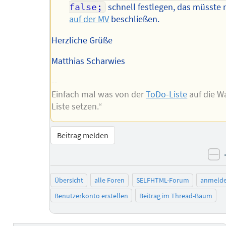
false;
schnell festlegen, das müsste 
auf der MV
beschließen.
Herzliche Grüße
Matthias Scharwies
--
Einfach mal was von der
ToDo-Liste
auf die W
Liste setzen.“
Beitrag melden
ne
Übersicht
alle Foren
SELFHTML-Forum
anmeld
Benutzerkonto erstellen
Beitrag im Thread-Baum