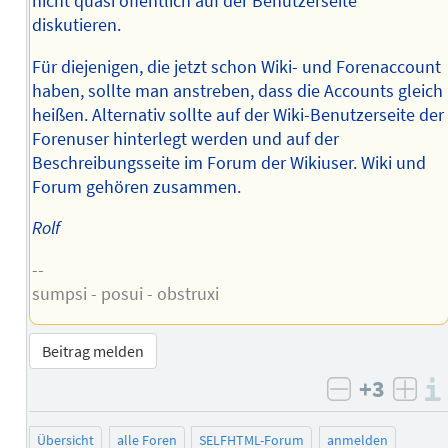
nicht quasi öffentlich auf der Benutzerseite
diskutieren.
Für diejenigen, die jetzt schon Wiki- und Forenaccount
haben, sollte man anstreben, dass die Accounts gleich
heißen. Alternativ sollte auf der Wiki-Benutzerseite der
Forenuser hinterlegt werden und auf der
Beschreibungsseite im Forum der Wikiuser. Wiki und
Forum gehören zusammen.
Rolf
--
sumpsi - posui - obstruxi
Beitrag melden
+3
negativ b
posi
Übersicht
alle Foren
SELFHTML-Forum
anmelden