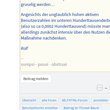
gruselig werden…
Angesichts der unglaublich hohen aktiven
Benutzerzahlen im unteren Hunderttausenderb
(also so ca 0,0002 Hunderttausend) müsste ma
allerdings zunächst intensiv über den Nutzen di
Maßnahme nachdenken.
Rolf
--
sumpsi - posui - obstruxi
Beitrag melden
–
neg
Übersicht
alle Foren
SELFHTML-Forum
anmelden
Benutzerkonto erstellen
Beitrag im Thread-Baum