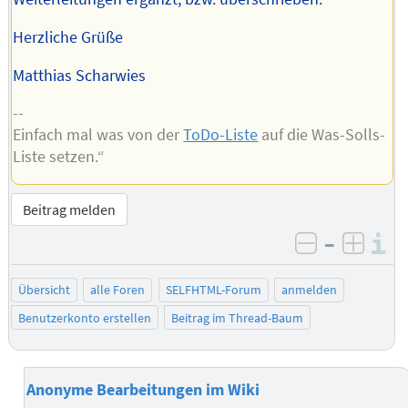
Herzliche Grüße
Matthias Scharwies
--
Einfach mal was von der
ToDo-Liste
auf die Was-Solls-
Liste setzen.“
Beitrag melden
–
I
negativ be
posit
Übersicht
alle Foren
SELFHTML-Forum
anmelden
Benutzerkonto erstellen
Beitrag im Thread-Baum
Anonyme Bearbeitungen im Wiki