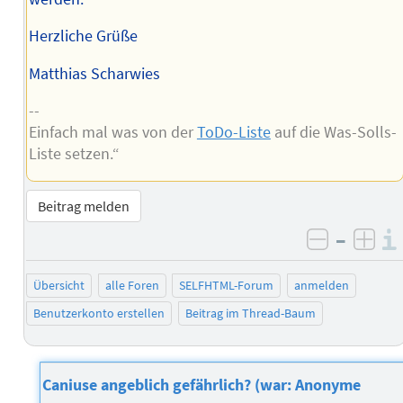
Herzliche Grüße
Matthias Scharwies
--
Einfach mal was von der
ToDo-Liste
auf die Was-Solls-
Liste setzen.“
Beitrag melden
–
negativ 
posi
Übersicht
alle Foren
SELFHTML-Forum
anmelden
Benutzerkonto erstellen
Beitrag im Thread-Baum
Caniuse angeblich gefährlich? (war: Anonyme