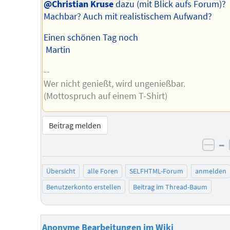
@Christian Kruse
dazu (mit Blick aufs Forum)?
Machbar? Auch mit realistischem Aufwand?
Einen schönen Tag noch
Martin
--
Wer nicht genießt, wird ungenießbar.
(Mottospruch auf einem T-Shirt)
Beitrag melden
–
neg
Übersicht
alle Foren
SELFHTML-Forum
anmelden
Benutzerkonto erstellen
Beitrag im Thread-Baum
Anonyme Bearbeitungen im Wiki