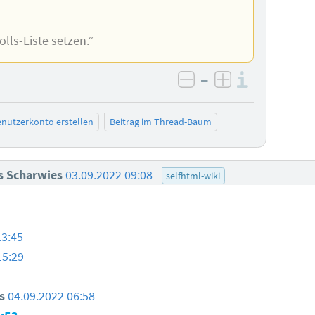
lls-Liste setzen.“
–
Informa
negativ bewerten
positiv bewe
nutzerkonto erstellen
Beitrag im Thread-Baum
s Scharwies
03.09.2022 09:08
selfhtml-wiki
13:45
15:29
s
04.09.2022 06:58