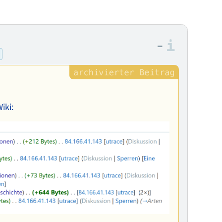
–
Informa
iki: