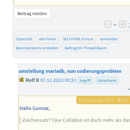
Beitrag melden
–
negati
po
Übersicht
alle Foren
SELFHTML-Forum
anmelden
Benutzerkonto erstellen
Beitrag im Thread-Baum
umstellung mariadb, nun codierungsproblem
Rolf B
07.12.2023 00:21
begriff
datenbank
Hallo Gunnar,
Zeichensatz? Eine Collation ist doch mehr als das