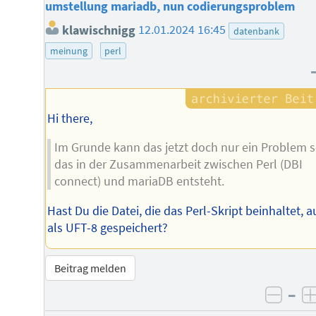
umstellung mariadb, nun codierungsproblem
klawischnigg
12.01.2024 16:45
datenbank
meinung
perl
Hi there,
Im Grunde kann das jetzt doch nur ein Problem s
das in der Zusammenarbeit zwischen Perl (DBI
connect) und mariaDB entsteht.
Hast Du die Datei, die das Perl-Skript beinhaltet, 
als UFT-8 gespeichert?
Beitrag melden
–
negat