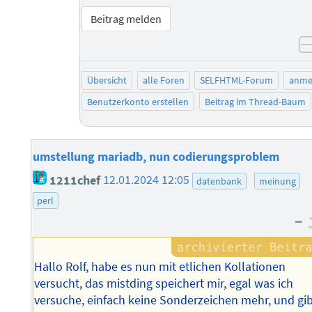
Beitrag melden
Übersicht
alle Foren
SELFHTML-Forum
anme
Benutzerkonto erstellen
Beitrag im Thread-Baum
umstellung mariadb, nun codierungsproblem
1211chef
12.01.2024 12:05
datenbank
meinung
perl
–
Hallo Rolf, habe es nun mit etlichen Kollationen
versucht, das mistding speichert mir, egal was ich
versuche, einfach keine Sonderzeichen mehr, und gi