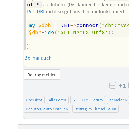
utf8
ausführen. (Disclaimer: Ich kenne mich 
Perl DBI
nicht so gut aus, bei mir funktioniert
my
$dbh
=
 DBI
->
connect
(
"dbi:mys
$dbh
->
do
(
'SET NAMES utf8'
)
;
)
Bei mir auch
Beitrag melden
+1
negat
Übersicht
alle Foren
SELFHTML-Forum
anmelden
Benutzerkonto erstellen
Beitrag im Thread-Baum