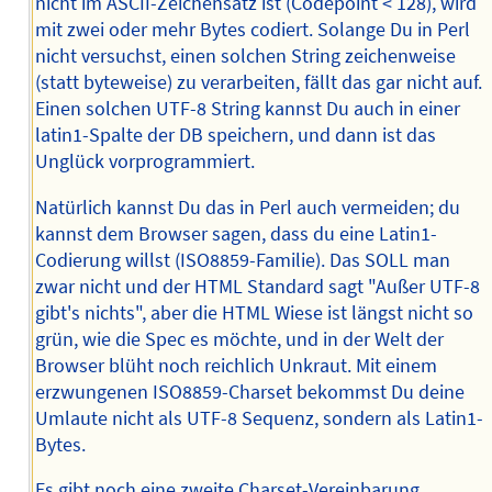
nicht im ASCII-Zeichensatz ist (Codepoint < 128), wird
mit zwei oder mehr Bytes codiert. Solange Du in Perl
nicht versuchst, einen solchen String zeichenweise
(statt byteweise) zu verarbeiten, fällt das gar nicht auf.
Einen solchen UTF-8 String kannst Du auch in einer
latin1-Spalte der DB speichern, und dann ist das
Unglück vorprogrammiert.
Natürlich kannst Du das in Perl auch vermeiden; du
kannst dem Browser sagen, dass du eine Latin1-
Codierung willst (ISO8859-Familie). Das SOLL man
zwar nicht und der HTML Standard sagt "Außer UTF-8
gibt's nichts", aber die HTML Wiese ist längst nicht so
grün, wie die Spec es möchte, und in der Welt der
Browser blüht noch reichlich Unkraut. Mit einem
erzwungenen ISO8859-Charset bekommst Du deine
Umlaute nicht als UTF-8 Sequenz, sondern als Latin1-
Bytes.
Es gibt noch eine zweite Charset-Vereinbarung,