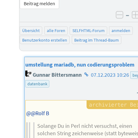
Beitrag melden
–
negat
Übersicht
alle Foren
SELFHTML-Forum
anmelden
Benutzerkonto erstellen
Beitrag im Thread-Baum
umstellung mariadb, nun codierungsproblem
Homepage
Gunnar Bittersmann
07.12.2023 10:26
beg
des
datenbank
Autors
@@Rolf B
Solange Du in Perl nicht versuchst, einen
solchen String zeichenweise (statt byteweis