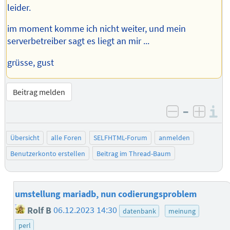
leider.
im moment komme ich nicht weiter, und mein
serverbetreiber sagt es liegt an mir ...
grüsse, gust
Beitrag melden
–
I
negativ be
posit
Übersicht
alle Foren
SELFHTML-Forum
anmelden
Benutzerkonto erstellen
Beitrag im Thread-Baum
umstellung mariadb, nun codierungsproblem
Rolf B
06.12.2023 14:30
datenbank
meinung
perl