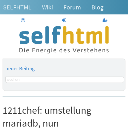
SELFHTML
Wiki
Forum
Blog
Hilfe
anmelden
Benutzerk
neuer Beitrag
Suchbegriff
1211chef:
umstellung
mariadb, nun