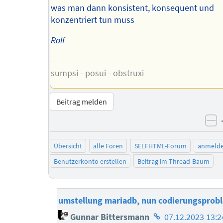
was man dann konsistent, konsequent und
konzentriert tun muss
Rolf
--
sumpsi - posui - obstruxi
Beitrag melden
ne
Übersicht
alle Foren
SELFHTML-Forum
anmeld
Benutzerkonto erstellen
Beitrag im Thread-Baum
umstellung mariadb, nun codierungsprob
Homepage
Gunnar Bittersmann
07.12.2023 13:2