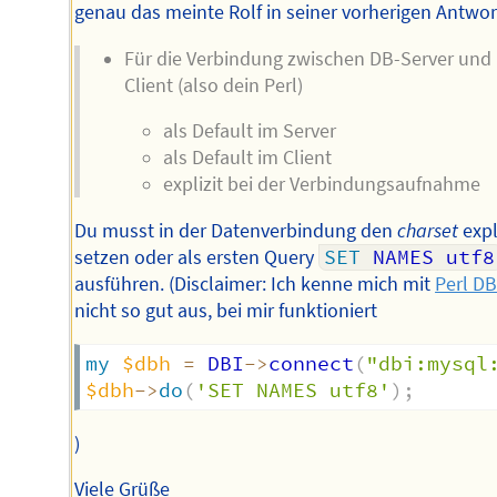
genau das meinte Rolf in seiner vorherigen Antwor
Für die Verbindung zwischen DB-Server und
Client (also dein Perl)
als Default im Server
als Default im Client
explizit bei der Verbindungsaufnahme
Du musst in der Datenverbindung den
charset
expl
setzen oder als ersten Query
SET
 NAMES utf8
ausführen. (Disclaimer: Ich kenne mich mit
Perl DB
nicht so gut aus, bei mir funktioniert
my
$dbh
=
 DBI
->
connect
(
"dbi:mysql
$dbh
->
do
(
'SET NAMES utf8'
)
;
)
Viele Grüße