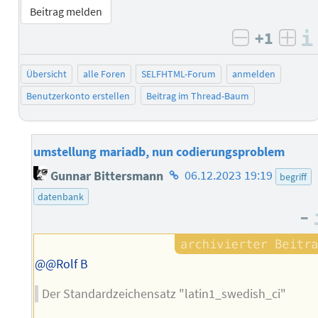
Beitrag melden
+1
negativ b
posi
Übersicht
alle Foren
SELFHTML-Forum
anmelden
Benutzerkonto erstellen
Beitrag im Thread-Baum
umstellung mariadb, nun codierungsproblem
Homepage
Gunnar Bittersmann
06.12.2023 19:19
begriff
des
datenbank
Autors
–
@@Rolf B
Der Standardzeichensatz "latin1_swedish_ci"