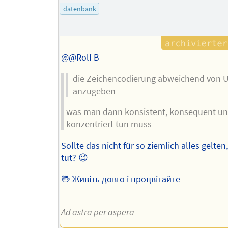
des
datenbank
Autors
@@Rolf B
die Zeichencodierung abweichend von 
anzugeben
was man dann konsistent, konsequent u
konzentriert tun muss
Sollte das nicht für so ziemlich alles gelte
tut? 😉
🖖 Живіть довго і процвітайте
--
Ad astra per aspera