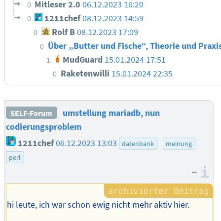
Mitleser 2.0
06.12.2023 16:20
0
1211chef
08.12.2023 14:59
0
Rolf B
08.12.2023 17:09
0
Über „Butter und Fische“, Theorie und Praxi
0
MudGuard
15.01.2024 17:51
1
Raketenwilli
15.01.2024 22:35
0
umstellung mariadb, nun
SELF-Forum
codierungsproblem
1211chef
06.12.2023 13:03
datenbank
meinung
perl
–
I
hi leute, ich war schon ewig nicht mehr aktiv hier.