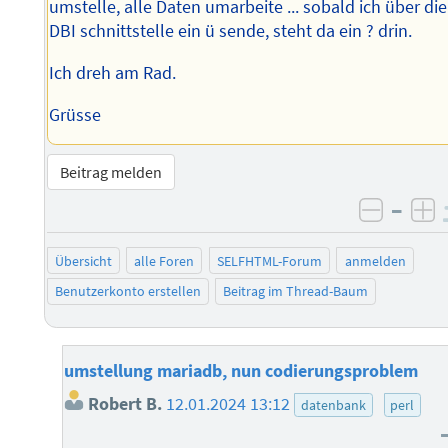
umstelle, alle Daten umarbeite ... sobald ich über die
DBI schnittstelle ein ü sende, steht da ein ? drin.
Ich dreh am Rad.
Grüsse
Beitrag melden
–
negati
po
Übersicht
alle Foren
SELFHTML-Forum
anmelden
Benutzerkonto erstellen
Beitrag im Thread-Baum
umstellung mariadb, nun codierungsproblem
Robert B.
12.01.2024 13:12
datenbank
perl