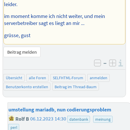
leider.
im moment komme ich nicht weiter, und mein
serverbetreiber sagt es liegt an mir ...
grüsse, gust
Beitrag melden
–
I
negativ be
posit
Übersicht
alle Foren
SELFHTML-Forum
anmelden
Benutzerkonto erstellen
Beitrag im Thread-Baum
umstellung mariadb, nun codierungsproblem
Rolf B
06.12.2023 14:30
datenbank
meinung
perl