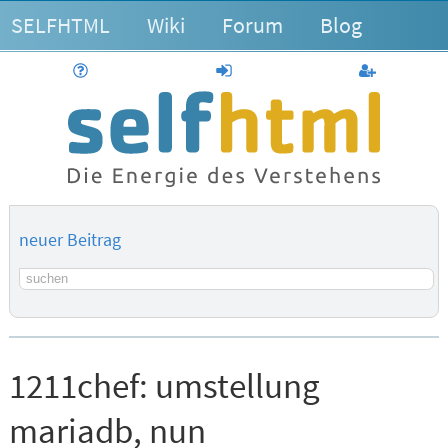
SELFHTML
Wiki
Forum
Blog
Hilfe
anmelden
Benutzerk
neuer Beitrag
Suchbegriff
1211chef:
umstellung
mariadb, nun