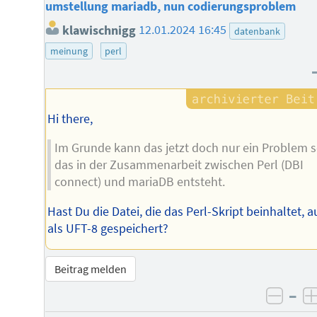
umstellung mariadb, nun codierungsproblem
klawischnigg
12.01.2024 16:45
datenbank
meinung
perl
Hi there,
Im Grunde kann das jetzt doch nur ein Problem s
das in der Zusammenarbeit zwischen Perl (DBI
connect) und mariaDB entsteht.
Hast Du die Datei, die das Perl-Skript beinhaltet, 
als UFT-8 gespeichert?
Beitrag melden
–
negat