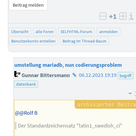
Beitrag melden
+1
negativ b
posi
Übersicht
alle Foren
SELFHTML-Forum
anmelden
Benutzerkonto erstellen
Beitrag im Thread-Baum
umstellung mariadb, nun codierungsproblem
Homepage
Gunnar Bittersmann
06.12.2023 19:19
begriff
des
datenbank
Autors
–
@@Rolf B
Der Standardzeichensatz "latin1_swedish_ci"