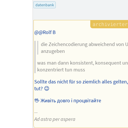
des
datenbank
Autors
@@Rolf B
die Zeichencodierung abweichend von 
anzugeben
was man dann konsistent, konsequent u
konzentriert tun muss
Sollte das nicht für so ziemlich alles gelte
tut? 😉
🖖 Живіть довго і процвітайте
--
Ad astra per aspera