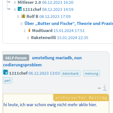
Mitleser 2.0
06.12.2023 16:20
0
1211chef
08.12.2023 14:59
0
Rolf B
08.12.2023 17:09
0
Über „Butter und Fische“, Theorie und Praxi
0
MudGuard
15.01.2024 17:51
1
Raketenwilli
15.01.2024 22:35
0
umstellung mariadb, nun
SELF-Forum
codierungsproblem
1211chef
06.12.2023 13:03
datenbank
meinung
perl
–
I
hi leute, ich war schon ewig nicht mehr aktiv hier.