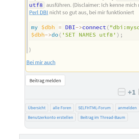
utf8
ausführen. (Disclaimer: Ich kenne mich 
Perl DBI
nicht so gut aus, bei mir funktioniert
my
$dbh
=
 DBI
->
connect
(
"dbi:mys
$dbh
->
do
(
'SET NAMES utf8'
)
;
)
Bei mir auch
Beitrag melden
+1
negat
Übersicht
alle Foren
SELFHTML-Forum
anmelden
Benutzerkonto erstellen
Beitrag im Thread-Baum