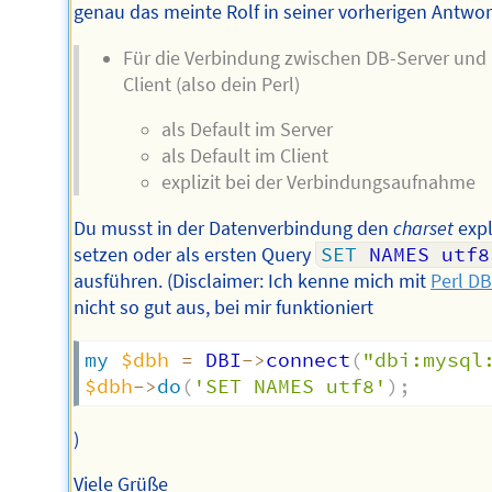
genau das meinte Rolf in seiner vorherigen Antwor
Für die Verbindung zwischen DB-Server und
Client (also dein Perl)
als Default im Server
als Default im Client
explizit bei der Verbindungsaufnahme
Du musst in der Datenverbindung den
charset
expl
setzen oder als ersten Query
SET
 NAMES utf8
ausführen. (Disclaimer: Ich kenne mich mit
Perl DB
nicht so gut aus, bei mir funktioniert
my
$dbh
=
 DBI
->
connect
(
"dbi:mysql
$dbh
->
do
(
'SET NAMES utf8'
)
;
)
Viele Grüße