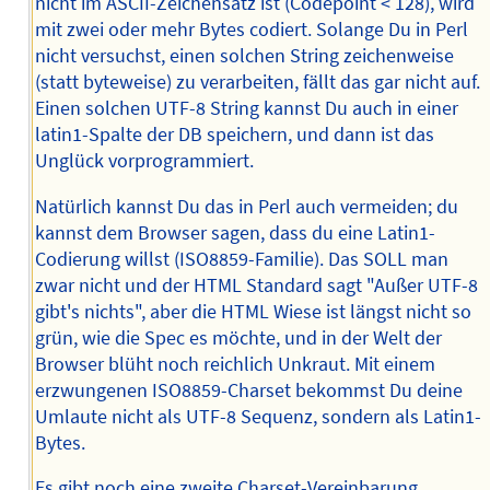
nicht im ASCII-Zeichensatz ist (Codepoint < 128), wird
mit zwei oder mehr Bytes codiert. Solange Du in Perl
nicht versuchst, einen solchen String zeichenweise
(statt byteweise) zu verarbeiten, fällt das gar nicht auf.
Einen solchen UTF-8 String kannst Du auch in einer
latin1-Spalte der DB speichern, und dann ist das
Unglück vorprogrammiert.
Natürlich kannst Du das in Perl auch vermeiden; du
kannst dem Browser sagen, dass du eine Latin1-
Codierung willst (ISO8859-Familie). Das SOLL man
zwar nicht und der HTML Standard sagt "Außer UTF-8
gibt's nichts", aber die HTML Wiese ist längst nicht so
grün, wie die Spec es möchte, und in der Welt der
Browser blüht noch reichlich Unkraut. Mit einem
erzwungenen ISO8859-Charset bekommst Du deine
Umlaute nicht als UTF-8 Sequenz, sondern als Latin1-
Bytes.
Es gibt noch eine zweite Charset-Vereinbarung,