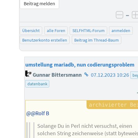
Beitrag melden
–
negat
Übersicht
alle Foren
SELFHTML-Forum
anmelden
Benutzerkonto erstellen
Beitrag im Thread-Baum
umstellung mariadb, nun codierungsproblem
Homepage
Gunnar Bittersmann
07.12.2023 10:26
beg
des
datenbank
Autors
@@Rolf B
Solange Du in Perl nicht versuchst, einen
solchen String zeichenweise (statt byteweis