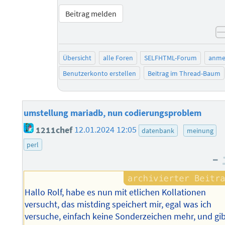
Beitrag melden
Übersicht
alle Foren
SELFHTML-Forum
anme
Benutzerkonto erstellen
Beitrag im Thread-Baum
umstellung mariadb, nun codierungsproblem
1211chef
12.01.2024 12:05
datenbank
meinung
perl
–
Hallo Rolf, habe es nun mit etlichen Kollationen
versucht, das mistding speichert mir, egal was ich
versuche, einfach keine Sonderzeichen mehr, und gi