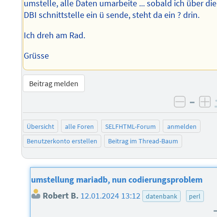
umstelle, alle Daten umarbeite ... sobald ich über die
DBI schnittstelle ein ü sende, steht da ein ? drin.
Ich dreh am Rad.
Grüsse
Beitrag melden
–
negati
po
Übersicht
alle Foren
SELFHTML-Forum
anmelden
Benutzerkonto erstellen
Beitrag im Thread-Baum
umstellung mariadb, nun codierungsproblem
Robert B.
12.01.2024 13:12
datenbank
perl