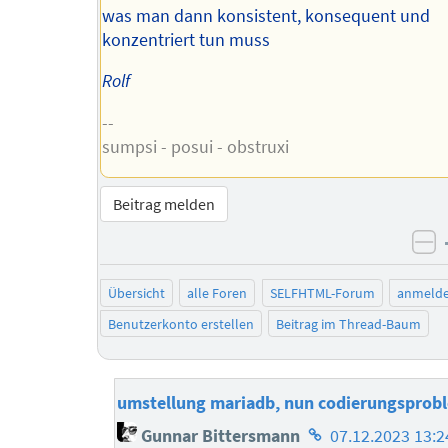
was man dann konsistent, konsequent und
konzentriert tun muss
Rolf
--
sumpsi - posui - obstruxi
Beitrag melden
ne
Übersicht
alle Foren
SELFHTML-Forum
anmeld
Benutzerkonto erstellen
Beitrag im Thread-Baum
umstellung mariadb, nun codierungsprob
Homepage
Gunnar Bittersmann
07.12.2023 13:2