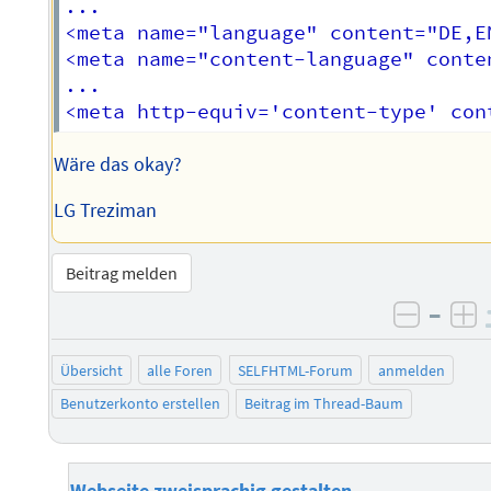
...

<meta name="language" content="DE,EN
<meta name="content-language" conten
...

Wäre das okay?
LG Treziman
Beitrag melden
–
negati
po
Übersicht
alle Foren
SELFHTML-Forum
anmelden
Benutzerkonto erstellen
Beitrag im Thread-Baum
Webseite zweisprachig gestalten