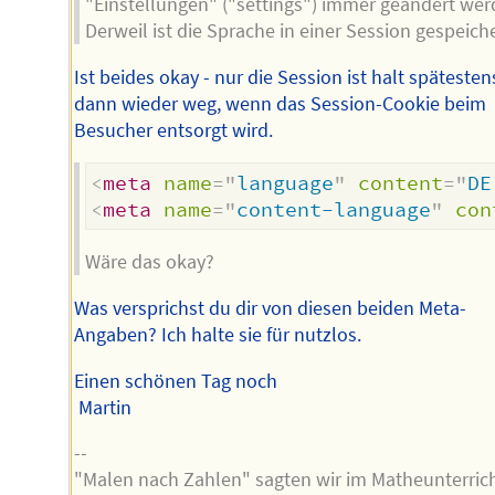
"Einstellungen" ("settings") immer geändert wer
Derweil ist die Sprache in einer Session gespeiche
Ist beides okay - nur die Session ist halt spätesten
dann wieder weg, wenn das Session-Cookie beim
Besucher entsorgt wird.
<
meta
name
=
"
language
"
content
=
"
DE
<
meta
name
=
"
content-language
"
con
Wäre das okay?
Was versprichst du dir von diesen beiden Meta-
Angaben? Ich halte sie für nutzlos.
Einen schönen Tag noch
Martin
--
"Malen nach Zahlen" sagten wir im Matheunterrich