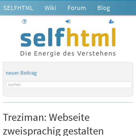
SELFHTML
Wiki
Forum
Blog
Hilfe
anmelden
Benutzerk
neuer Beitrag
Suchbegriff
Treziman:
Webseite
zweisprachig gestalten