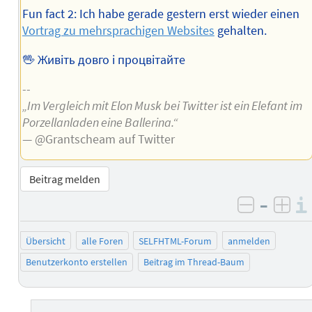
Fun fact 2: Ich habe gerade gestern erst wieder einen
Vortrag zu mehrsprachigen Websites
gehalten.
🖖 Живіть довго і процвітайте
--
„Im Vergleich mit Elon Musk bei Twitter ist ein Elefant im
Porzellanladen eine Ballerina.“
— @Grantscheam auf Twitter
Beitrag melden
–
negativ 
posi
Übersicht
alle Foren
SELFHTML-Forum
anmelden
Benutzerkonto erstellen
Beitrag im Thread-Baum