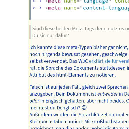
> > 
<
meta
name
=
"
language
"
cont
> > 
<
meta
name
=
"
content-langua
Sind diese beiden Meta-Tags denn nutzlos o
Du sie nur dafür?
Ich kannte diese meta-Typen bisher gar nicht,
noch nirgends bewusst gesehen, geschweige
selbst verwendet. Das W3C
erklärt sie für vera
rät, die Sprache des Dokuments stattdessen i
Attribut des html-Elements zu notieren.
Falsch ist auf jeden Fall, gleich zwei Sprachen
anzugeben. Dein Dokument ist
entweder
in D
oder
in Englisch gehalten, aber nicht beides. 
meintest du Denglisch? 😉
Außerdem werden die Sprachkürzel normaler
Kleinbuchstaben notiert. Mit Großbuchstaben
bezeichnet man die Länder, wobei die Korrela