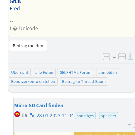
Gruß
Fred
--
I � Unicode
Beitrag melden
–
negativ 
posi
Übersicht
alle Foren
SELFHTML-Forum
anmelden
Benutzerkonto erstellen
Beitrag im Thread-Baum
Micro SD Card finden
Homepage
TS
28.01.2023 11:04
sonstiges
speicher
des
–
Autors