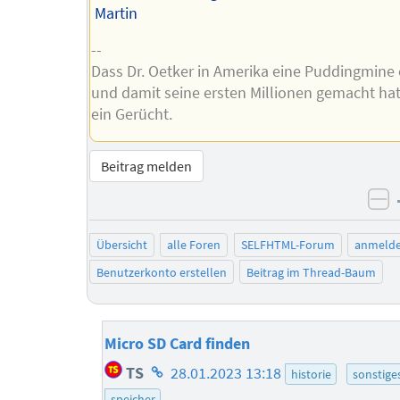
Martin
--
Dass Dr. Oetker in Amerika eine Puddingmine
und damit seine ersten Millionen gemacht hat,
ein Gerücht.
Beitrag melden
ne
Übersicht
alle Foren
SELFHTML-Forum
anmeld
Benutzerkonto erstellen
Beitrag im Thread-Baum
Micro SD Card finden
Homepage
TS
28.01.2023 13:18
historie
sonstige
des
speicher