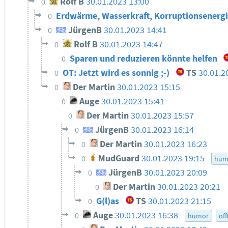
Rolf B
30.01.2023 13:00
0
Erdwärme, Wasserkraft, Korruptionsenerg
0
JürgenB
30.01.2023 14:41
0
Rolf B
30.01.2023 14:47
0
Sparen und reduzieren könnte helfen
0
OT: Jetzt wird es sonnig ;-)
TS
30.01.2
0
Der Martin
30.01.2023 15:15
0
Auge
30.01.2023 15:41
0
Der Martin
30.01.2023 15:57
0
JürgenB
30.01.2023 16:14
0
Der Martin
30.01.2023 16:23
0
MudGuard
30.01.2023 19:15
0
hum
JürgenB
30.01.2023 20:09
0
Der Martin
30.01.2023 20:21
0
G(l)as
TS
30.01.2023 21:15
0
Auge
30.01.2023 16:38
0
humor
off