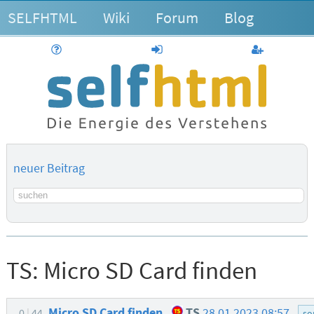
SELFHTML
Wiki
Forum
Blog
Hilfe
anmelden
Benutzerk
neuer Beitrag
Suchbegriff
TS:
Micro SD Card finden
Micro SD Card finden
TS
28.01.2023 08:57
0
44
so