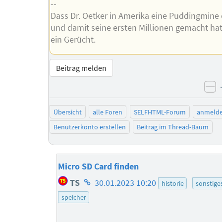
--
Dass Dr. Oetker in Amerika eine Puddingmine
und damit seine ersten Millionen gemacht hat,
ein Gerücht.
Beitrag melden
ne
Übersicht
alle Foren
SELFHTML-Forum
anmeld
Benutzerkonto erstellen
Beitrag im Thread-Baum
Micro SD Card finden
Homepage
TS
30.01.2023 10:20
historie
sonstige
des
speicher
Autors