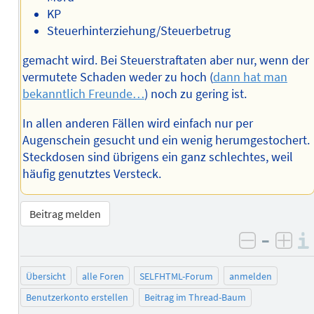
KP
Steuerhinterziehung/Steuerbetrug
gemacht wird. Bei Steuerstraftaten aber nur, wenn der
vermutete Schaden weder zu hoch (
dann hat man
bekanntlich Freunde…
) noch zu gering ist.
In allen anderen Fällen wird einfach nur per
Augenschein gesucht und ein wenig herumgestochert.
Steckdosen sind übrigens ein ganz schlechtes, weil
häufig genutztes Versteck.
Beitrag melden
–
negativ 
posi
Übersicht
alle Foren
SELFHTML-Forum
anmelden
Benutzerkonto erstellen
Beitrag im Thread-Baum