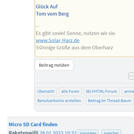
Glück Auf
Tom vom Berg
--
Es gibt soviel Sonne, nutzen wir sie.
www.Solar-Harz.de
S☼nnige Grüße aus dem Oberharz
Beitrag melden
Übersicht
alle Foren
SELFHTML-Forum
anme
Benutzerkonto erstellen
Beitrag im Thread-Baum
Micro SD Card finden
Raketenwilli
28.01.2023 10:32
sonstiges
speicher