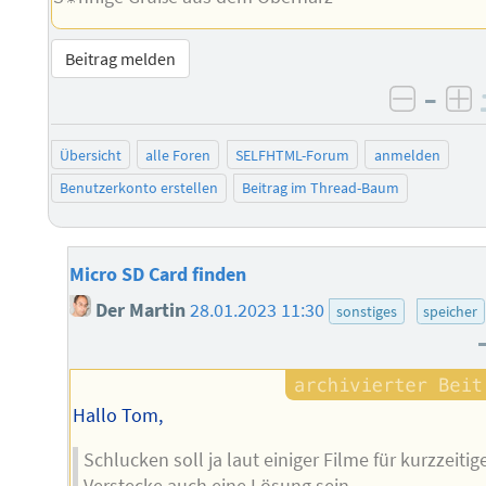
Beitrag melden
–
negati
po
Übersicht
alle Foren
SELFHTML-Forum
anmelden
Benutzerkonto erstellen
Beitrag im Thread-Baum
Micro SD Card finden
Der Martin
28.01.2023 11:30
sonstiges
speicher
Hallo Tom,
Schlucken soll ja laut einiger Filme für kurzzeitig