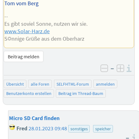
Tom vom Berg
--
Es gibt soviel Sonne, nutzen wir sie.
www.Solar-Harz.de
S☼nnige Grüße aus dem Oberharz
Beitrag melden
–
I
negativ be
posit
Übersicht
alle Foren
SELFHTML-Forum
anmelden
Benutzerkonto erstellen
Beitrag im Thread-Baum
Micro SD Card finden
Fred
28.01.2023 09:48
sonstiges
speicher
–