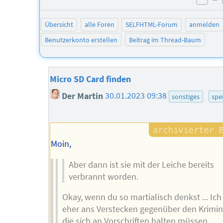
neg
Übersicht
alle Foren
SELFHTML-Forum
anmelden
Benutzerkonto erstellen
Beitrag im Thread-Baum
Micro SD Card finden
Der Martin
30.01.2023 09:38
sonstiges
spe
Moin,
Aber dann ist sie mit der Leiche bereits
verbrannt worden.
Okay, wenn du so martialisch denkst ... Ic
eher ans Verstecken gegenüber den Krimina
die sich an Vorschriften halten müssen.