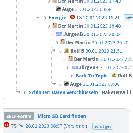
Der Martin
30.01.2023 17:43
0
Auge
31.01.2023 08:58
0
Energie
TS
30.01.2023 18:21
0
offt
Der Martin
30.01.2023 18:48
0
JürgenB
30.01.2023 20:02
0
Der Martin
30.01.2023 20:20
0
Rolf B
30.01.2023 21:51
0
Der Martin
30.01.2023 22:
0
JürgenB
31.01.2023 07:
0
Back To Topic
Rolf B
0
Auge
31.01.2023 09:08
0
Schlauer: Daten verschlüsseln
Raketenwilli
0
Micro SD Card finden
SELF-Forum
Homepage
TS
28.01.2023 08:57
(
Versionen
)
sonstiges
des