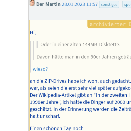
Der Martin
28.01.2023 11:57
sonstiges
spe
Hi,
Oder in einer alten 144MB-Disktette.
Davon hätte man in den 90er Jahren geträ
wieso?
an die ZIP-Drives habe ich wohl auch gedacht.
war, als seien die erst sehr viel später aufge
Der Wikipedia-Artikel gibt an "In der zweiten 
1990er Jahre", ich hätte die Dinger auf 2000 u
geschätzt. In der Erinnerung werden die Zeit
halt unscharf.
Einen schönen Tag noch