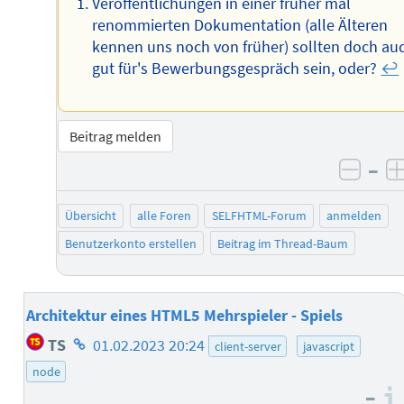
Veröffentlichungen in einer früher mal
renommierten Dokumentation (alle Älteren
kennen uns noch von früher) sollten doch au
gut für's Bewerbungsgespräch sein, oder?
↩︎
Beitrag melden
–
negat
Übersicht
alle Foren
SELFHTML-Forum
anmelden
Benutzerkonto erstellen
Beitrag im Thread-Baum
Architektur eines HTML5 Mehrspieler - Spiels
Homepage
TS
01.02.2023 20:24
client-server
javascript
des
node
Autors
–