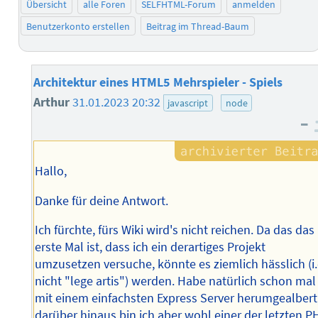
Übersicht
alle Foren
SELFHTML-Forum
anmelden
Benutzerkonto erstellen
Beitrag im Thread-Baum
Architektur eines HTML5 Mehrspieler - Spiels
Arthur
31.01.2023 20:32
javascript
node
–
Hallo,
Danke für deine Antwort.
Ich fürchte, fürs Wiki wird's nicht reichen. Da das das
erste Mal ist, dass ich ein derartiges Projekt
umzusetzen versuche, könnte es ziemlich hässlich (i.
nicht "lege artis") werden. Habe natürlich schon mal
mit einem einfachsten Express Server herumgealbert,
darüber hinaus bin ich aber wohl einer der letzten P