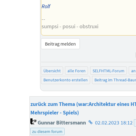
Rolf
--
sumpsi - posui - obstruxi
Beitrag melden
Übersicht
alle Foren
SELFHTML-Forum
an
Benutzerkonto erstellen
Beitrag im Thread-Ba
zurück zum Thema (war:Architektur eines 
Mehrspieler - Spiels)
Homepage
Gunnar Bittersmann
02.02.2023 18:12
des
zu diesem forum