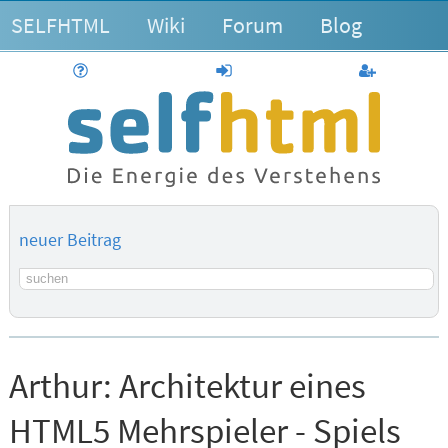
SELFHTML
Wiki
Forum
Blog
Hilfe
anmelden
Benutzerk
neuer Beitrag
Suchbegriff
Arthur:
Architektur eines
HTML5 Mehrspieler - Spiels