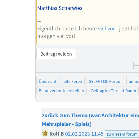
Matthias Scharwies
--
Eigentlich hatte ich heute
viel vor
- jetzt ha
morgen viel vor!
Beitrag melden
Übersicht
alle Foren
SELFHTML-Forum
anme
Benutzerkonto erstellen
Beitrag im Thread-Baum
zurück zum Thema (war:Architektur ei
Mehrspieler - Spiels)
Rolf B
02.02.2023 11:45
zu diesem forum