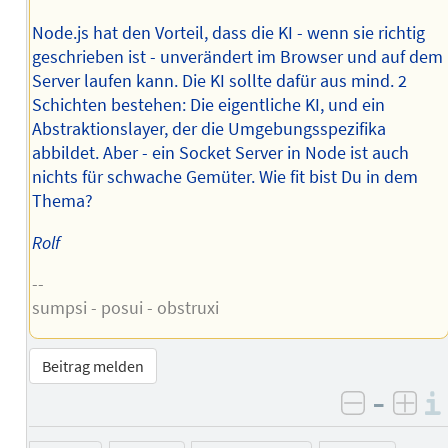
Node.js hat den Vorteil, dass die KI - wenn sie richtig
geschrieben ist - unverändert im Browser und auf dem
Server laufen kann. Die KI sollte dafür aus mind. 2
Schichten bestehen: Die eigentliche KI, und ein
Abstraktionslayer, der die Umgebungsspezifika
abbildet. Aber - ein Socket Server in Node ist auch
nichts für schwache Gemüter. Wie fit bist Du in dem
Thema?
Rolf
--
sumpsi - posui - obstruxi
Beitrag melden
–
negativ 
posi