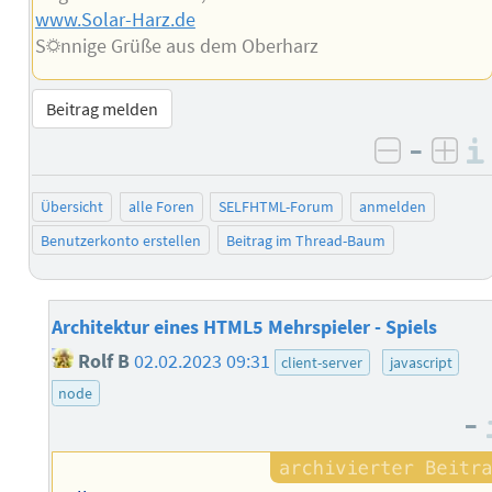
www.Solar-Harz.de
S☼nnige Grüße aus dem Oberharz
Beitrag melden
–
negativ 
posi
Übersicht
alle Foren
SELFHTML-Forum
anmelden
Benutzerkonto erstellen
Beitrag im Thread-Baum
Architektur eines HTML5 Mehrspieler - Spiels
Rolf B
02.02.2023 09:31
client-server
javascript
node
–