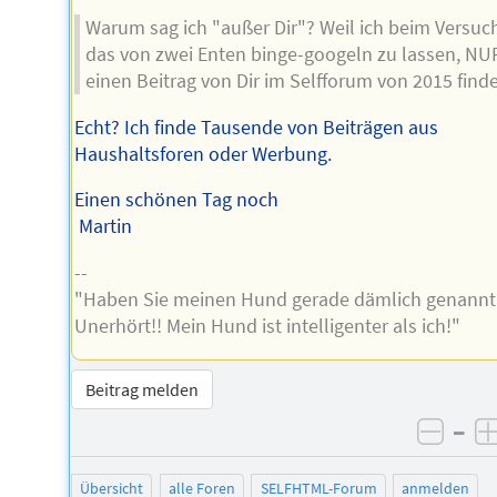
Warum sag ich "außer Dir"? Weil ich beim Versuch
das von zwei Enten binge-googeln zu lassen, NU
einen Beitrag von Dir im Selfforum von 2015 finde
Echt? Ich finde Tausende von Beiträgen aus
Haushaltsforen oder Werbung.
Einen schönen Tag noch
Martin
--
"Haben Sie meinen Hund gerade dämlich genannt
Unerhört!! Mein Hund ist intelligenter als ich!"
Beitrag melden
–
negat
Übersicht
alle Foren
SELFHTML-Forum
anmelden