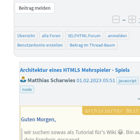
Beitrag melden
–
negati
po
Übersicht
alle Foren
SELFHTML-Forum
anmelden
Benutzerkonto erstellen
Beitrag im Thread-Baum
Architektur eines HTML5 Mehrspieler - Spiels
Matthias Scharwies
01.02.2023 05:51
javascript
node
Guten Morgen,
wir suchen sowas als Tutorial für's Wiki 😀. Bin a
dein Ergebnis gespannt.