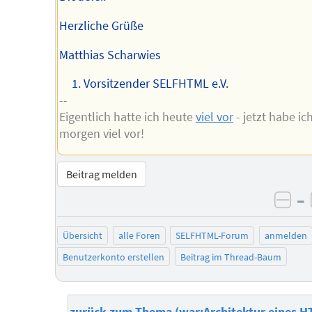
Herzliche Grüße
Matthias Scharwies
Vorsitzender SELFHTML e.V.
--
Eigentlich hatte ich heute
viel vor
- jetzt habe ic
morgen viel vor!
Beitrag melden
–
neg
Übersicht
alle Foren
SELFHTML-Forum
anmelden
Benutzerkonto erstellen
Beitrag im Thread-Baum