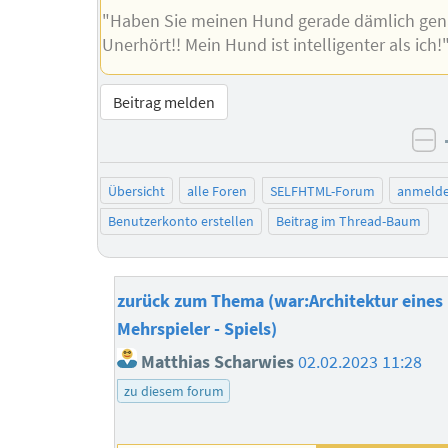
"Haben Sie meinen Hund gerade dämlich ge
Unerhört!! Mein Hund ist intelligenter als ich!
Beitrag melden
ne
Übersicht
alle Foren
SELFHTML-Forum
anmeld
Benutzerkonto erstellen
Beitrag im Thread-Baum
zurück zum Thema (war:Architektur eine
Mehrspieler - Spiels)
Matthias Scharwies
02.02.2023 11:28
zu diesem forum