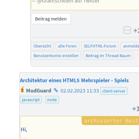
— @Grantscheam auf Twitter
Beitrag melden
+
neg
Übersicht
alle Foren
SELFHTML-Forum
anmeld
Benutzerkonto erstellen
Beitrag im Thread-Baum
Architektur eines HTML5 Mehrspieler - Spiels
Homepage
MudGuard
02.02.2023 11:33
client-server
des
javascript
node
Autors
+
Hi,