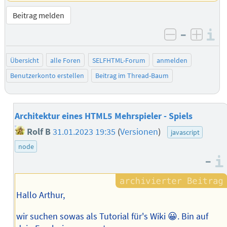
Beitrag melden
–
I
negativ be
posit
Übersicht
alle Foren
SELFHTML-Forum
anmelden
Benutzerkonto erstellen
Beitrag im Thread-Baum
Architektur eines HTML5 Mehrspieler - Spiels
Rolf B
31.01.2023 19:35
(
Versionen
)
javascript
node
–
Hallo Arthur,
wir suchen sowas als Tutorial für's Wiki 😀. Bin auf