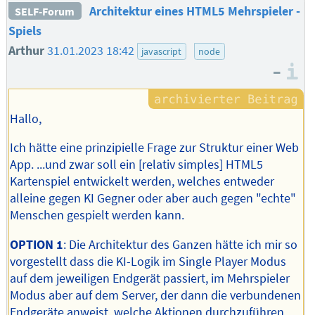
Architektur eines HTML5 Mehrspieler -
SELF-Forum
Spiels
Arthur
31.01.2023 18:42
javascript
node
–
I
Hallo,
Ich hätte eine prinzipielle Frage zur Struktur einer Web
App. ...und zwar soll ein [relativ simples] HTML5
Kartenspiel entwickelt werden, welches entweder
alleine gegen KI Gegner oder aber auch gegen "echte"
Menschen gespielt werden kann.
OPTION 1
: Die Architektur des Ganzen hätte ich mir so
vorgestellt dass die KI-Logik im Single Player Modus
auf dem jeweiligen Endgerät passiert, im Mehrspieler
Modus aber auf dem Server, der dann die verbundenen
Endgeräte anweist, welche Aktionen durchzuführen