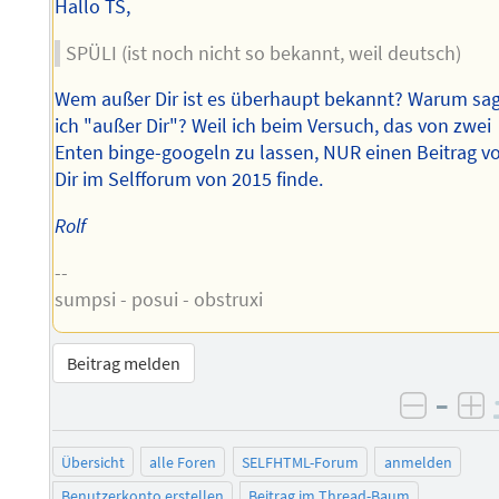
Hallo TS,
SPÜLI (ist noch nicht so bekannt, weil deutsch)
Wem außer Dir ist es überhaupt bekannt? Warum sa
ich "außer Dir"? Weil ich beim Versuch, das von zwei
Enten binge-googeln zu lassen, NUR einen Beitrag v
Dir im Selfforum von 2015 finde.
Rolf
--
sumpsi - posui - obstruxi
Beitrag melden
–
negati
po
Übersicht
alle Foren
SELFHTML-Forum
anmelden
Benutzerkonto erstellen
Beitrag im Thread-Baum