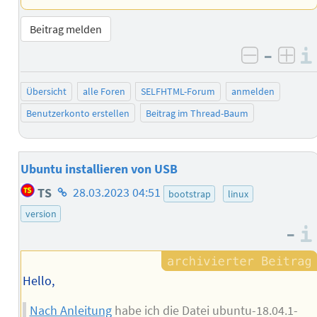
Beitrag melden
–
negativ 
posi
Übersicht
alle Foren
SELFHTML-Forum
anmelden
Benutzerkonto erstellen
Beitrag im Thread-Baum
Ubuntu installieren von USB
Homepage
TS
28.03.2023 04:51
bootstrap
linux
des
version
Autors
–
Hello,
Nach Anleitung
habe ich die Datei ubuntu-18.04.1-