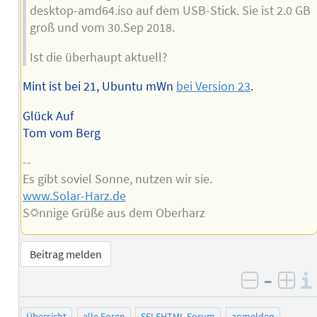
desktop-amd64.iso auf dem USB-Stick. Sie ist 2.0 GB
groß und vom 30.Sep 2018.
Ist die überhaupt aktuell?
Mint ist bei 21, Ubuntu mWn
bei Version 23
.
Glück Auf
Tom vom Berg
--
Es gibt soviel Sonne, nutzen wir sie.
www.Solar-Harz.de
S☼nnige Grüße aus dem Oberharz
Beitrag melden
–
negativ 
posi
Übersicht
alle Foren
SELFHTML-Forum
anmelden