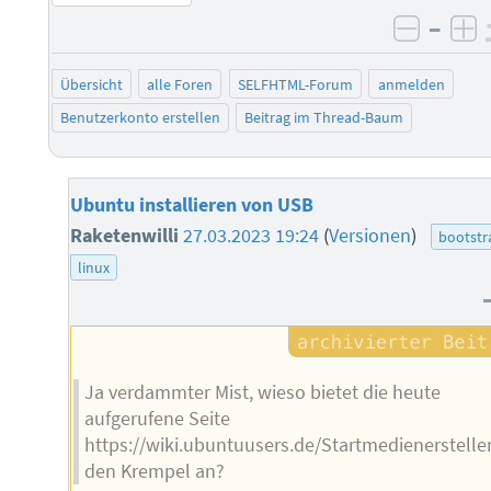
–
negati
po
Übersicht
alle Foren
SELFHTML-Forum
anmelden
Benutzerkonto erstellen
Beitrag im Thread-Baum
Ubuntu installieren von USB
Raketenwilli
27.03.2023 19:24
(
Versionen
)
bootstr
linux
Ja verdammter Mist, wieso bietet die heute
aufgerufene Seite
https://wiki.ubuntuusers.de/Startmedienersteller
den Krempel an?