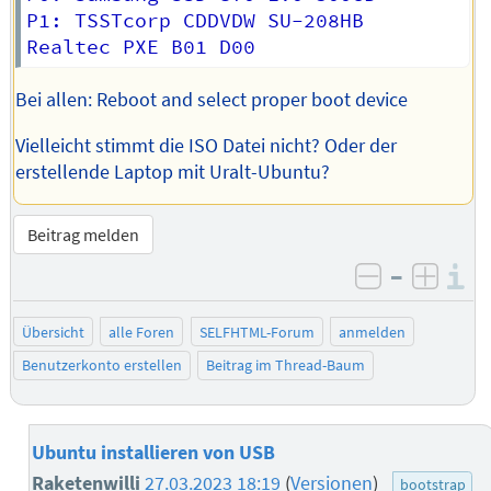
P1: TSSTcorp CDDVDW SU-208HB

Bei allen: Reboot and select proper boot device
Vielleicht stimmt die ISO Datei nicht? Oder der
erstellende Laptop mit Uralt-Ubuntu?
Beitrag melden
–
I
negativ be
posit
Übersicht
alle Foren
SELFHTML-Forum
anmelden
Benutzerkonto erstellen
Beitrag im Thread-Baum
Ubuntu installieren von USB
Raketenwilli
27.03.2023 18:19
(
Versionen
)
bootstrap