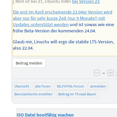
Mint ist bei 21, Ubuntu mWn
bei Version 23
.
Die erst im April erscheinende 23.04er Version wird
aber nur für sehr kurze Zeit (nur 9 Monate!) mit
Updates unterstützt werden
und ist sowas wie eine
frühe Beta-Version der kommenden 24.04.
Glaub mir, Linuchs will ergo die stabile LTS-Version,
also 22.04.
Beitrag melden
–
negati
po
Übersicht
alle Foren
SELFHTML-Forum
anmelden
Benutzerkonto erstellen
Beitrag im Thread-Baum
ISO Datei bootfähig machen