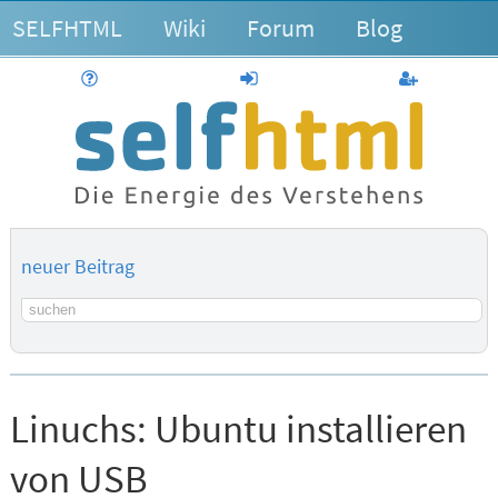
SELFHTML
Wiki
Forum
Blog
Hilfe
anmelden
Benutzerk
neuer Beitrag
Suchbegriff
Linuchs:
Ubuntu installieren
von USB