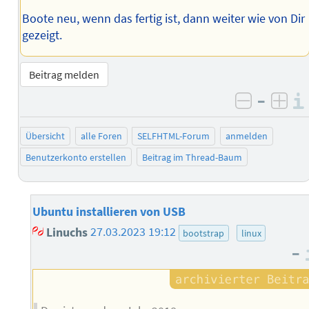
Boote neu, wenn das fertig ist, dann weiter wie von Dir
gezeigt.
Beitrag melden
–
negativ 
posi
Übersicht
alle Foren
SELFHTML-Forum
anmelden
Benutzerkonto erstellen
Beitrag im Thread-Baum
Ubuntu installieren von USB
Linuchs
27.03.2023 19:12
bootstrap
linux
–