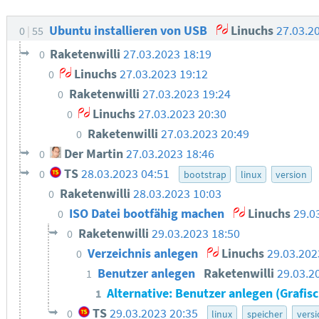
Ubuntu installieren von USB
Linuchs
27.03.2
0
55
Raketenwilli
27.03.2023 18:19
0
Linuchs
27.03.2023 19:12
0
Raketenwilli
27.03.2023 19:24
0
Linuchs
27.03.2023 20:30
0
Raketenwilli
27.03.2023 20:49
0
Der Martin
27.03.2023 18:46
0
TS
28.03.2023 04:51
0
bootstrap
linux
version
Raketenwilli
28.03.2023 10:03
0
ISO Datei bootfähig machen
Linuchs
29.0
0
Raketenwilli
29.03.2023 18:50
0
Verzeichnis anlegen
Linuchs
29.03.202
0
Benutzer anlegen
Raketenwilli
29.03.2
1
Alternative: Benutzer anlegen (Grafis
1
TS
29.03.2023 20:35
0
linux
speicher
vers