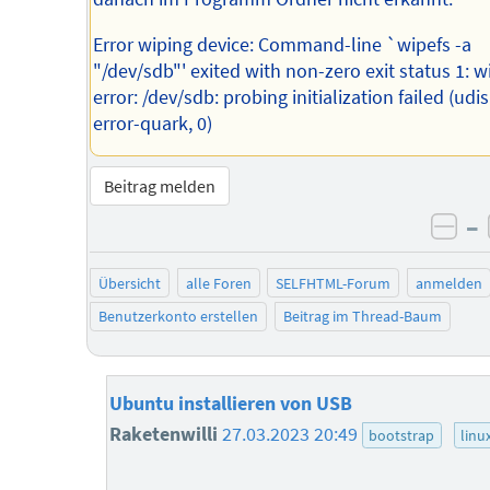
Error wiping device: Command-line `wipefs -a
"/dev/sdb"' exited with non-zero exit status 1: w
error: /dev/sdb: probing initialization failed (udi
error-quark, 0)
Beitrag melden
–
neg
Übersicht
alle Foren
SELFHTML-Forum
anmelden
Benutzerkonto erstellen
Beitrag im Thread-Baum
Ubuntu installieren von USB
Raketenwilli
27.03.2023 20:49
bootstrap
linu