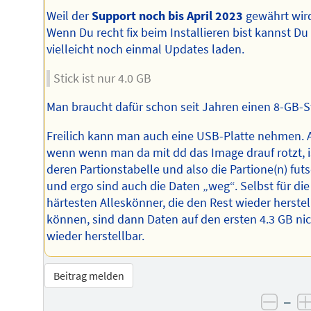
Weil der
Support noch bis April 2023
gewährt wir
Wenn Du recht fix beim Installieren bist kannst Du
vielleicht noch einmal Updates laden.
Stick ist nur 4.0 GB
Man braucht dafür schon seit Jahren einen 8-GB-St
Freilich kann man auch eine USB-Platte nehmen. 
wenn wenn man da mit dd das Image drauf rotzt, i
deren Partionstabelle und also die Partione(n) fut
und ergo sind auch die Daten „weg“. Selbst für die
härtesten Alleskönner, die den Rest wieder herste
können, sind dann Daten auf den ersten 4.3 GB ni
wieder herstellbar.
Beitrag melden
–
negat