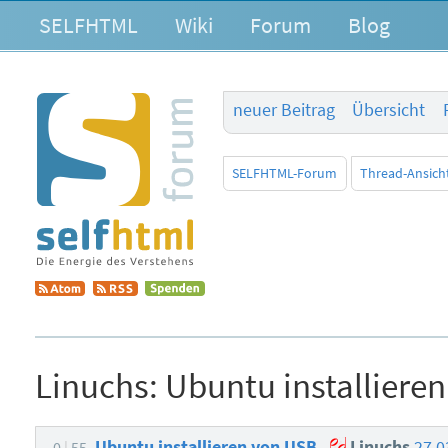
SELFHTML
Wiki
Forum
Blog
neuer Beitrag
Übersicht
SELFHTML-Forum
Thread-Ansich
Linuchs:
Ubuntu installiere
Ubuntu installieren von USB
Linuchs
27.0
0
55