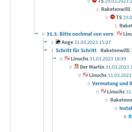
TS
29.03.2023 
0
Raketenwilli
2
TS
29.
0
Raket
1
31.3. Bitte nochmal von vorn
Lin
0
Auge
31.03.2023 15:27
1
Schritt für Schritt
Raketenwilli
1
Linuchs
31.03.2023 18:49
0
Der Martin
31.03.2023 
0
Linuchs
31.03.2023
0
Vermutung und 
0
Linuchs
31
0
Raketenw
0
Insta
0
R
0