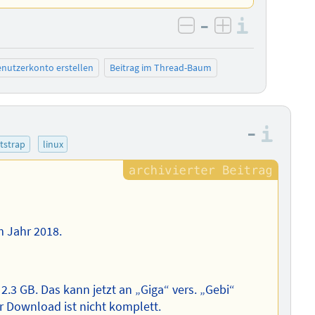
–
Informa
negativ bewerten
positiv bewe
nutzerkonto erstellen
Beitrag im Thread-Baum
–
Info
tstrap
linux
m Jahr 2018.
.3 GB. Das kann jetzt an „Giga“ vers. „Gebi“
er Download ist nicht komplett.