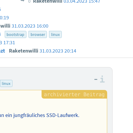
Raketenwilli
03.04.2023 15:47
0
6
0:19
willi
31.03.2023 16:00
4
bootstrap
browser
linux
3 17:31
nzt
Raketenwilli
31.03.2023 20:14
–
Informa
linux
un ein jungfräuliches SSD-Laufwerk.