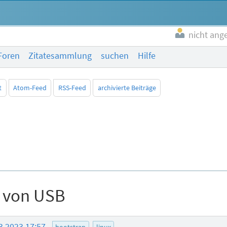
nicht ang
Foren
Zitatesammlung
suchen
Hilfe
t
Atom-Feed
RSS-Feed
archivierte Beiträge
n von USB
3.2023 17:57
bootstrap
linux