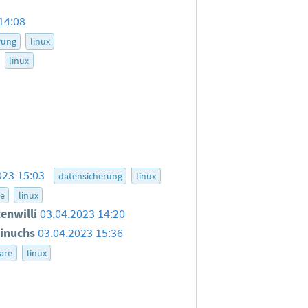
14:08
rung
linux
linux
023 15:03
datensicherung
linux
e
linux
enwilli
03.04.2023 14:20
inuchs
03.04.2023 15:36
are
linux