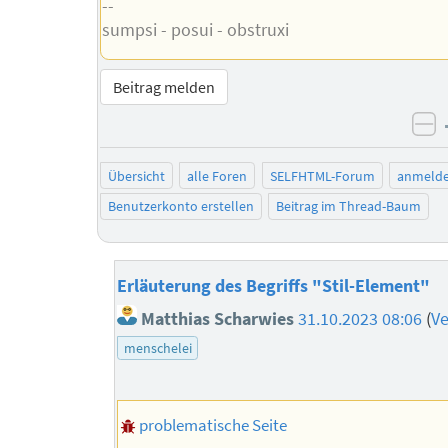
--
sumpsi - posui - obstruxi
Beitrag melden
ne
Übersicht
alle Foren
SELFHTML-Forum
anmeld
Benutzerkonto erstellen
Beitrag im Thread-Baum
Erläuterung des Begriffs "Stil-Element"
Matthias Scharwies
31.10.2023 08:06
(
Ve
menschelei
problematische Seite