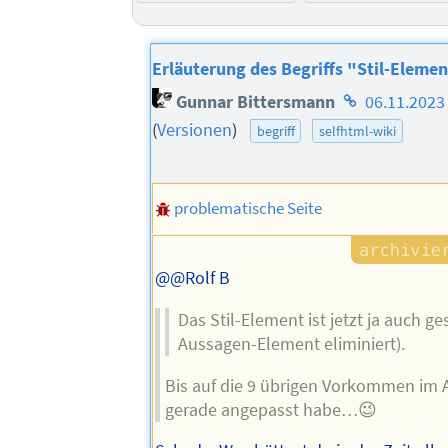
Erläuterung des Begriffs "Stil-Eleme
Homepage
Gunnar Bittersmann
06.11.2023
des
(
Versionen
)
begriff
selfhtml-wiki
Autors
problematische Seite
@@Rolf B
Das Stil-Element ist jetzt ja auch ge
Aussagen-Element eliminiert).
Bis auf die 9 übrigen Vorkommen im Ar
gerade angepasst habe…😉