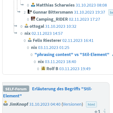
Matthias Scharwies
31.10.2023 08:08
0
Gunnar Bittersmann
31.10.2023 19:37
2
be
Camping_RIDER
02.11.2023 17:27
0
ottogal
31.10.2023 10:32
0
nix
02.11.2023 14:57
0
Felix Riesterer
02.11.2023 16:41
0
nix
03.11.2023 01:25
0
"phrasing content" vs "Stil-Element"
0
nix
03.11.2023 18:40
0
Rolf B
03.11.2023 19:49
0
Erläuterung des Begriffs "Stil-
SELF-Forum
Element"
JimKnopf
31.10.2023 04:40
(
Versionen
)
html
+1
I