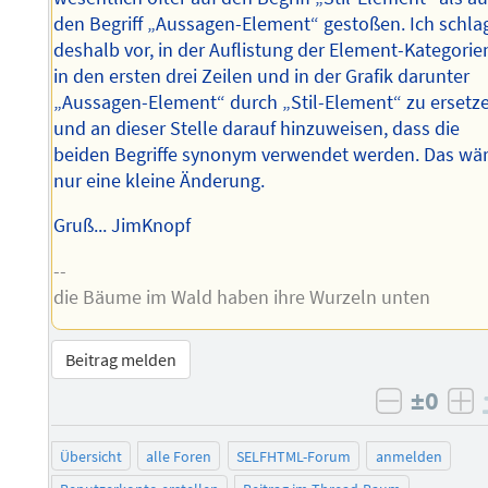
den Begriff „Aussagen-Element“ gestoßen. Ich schla
deshalb vor, in der Auflistung der Element-Kategorie
in den ersten drei Zeilen und in der Grafik darunter
„Aussagen-Element“ durch „Stil-Element“ zu ersetz
und an dieser Stelle darauf hinzuweisen, dass die
beiden Begriffe synonym verwendet werden. Das wä
nur eine kleine Änderung.
Gruß... JimKnopf
--
die Bäume im Wald haben ihre Wurzeln unten
Beitrag melden
±0
negativ 
po
Übersicht
alle Foren
SELFHTML-Forum
anmelden