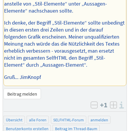
anstelle von „Stil-Elemente“ unter „Aussagen-
Elemente“ nachschauen sollte.
Ich denke, der Begriff „Stil-Elemente“ sollte unbedingt
in diesen ersten drei Zeilen und in der darauf
folgenden Grafik erscheinen. Meiner unqualifizierten
Meinung nach würde das die Nützlichkeit des Textes
erheblich verbessern - vorausgesetzt, man ersetzt
nicht im gesamten SelfHTML den Begriff „Stil-
Element“ durch „Aussagen-Element“.
Gruß... JimKnopf
Beitrag melden
+1
I
negativ bew
posit
Übersicht
alle Foren
SELFHTML-Forum
anmelden
Benutzerkonto erstellen
Beitrag im Thread-Baum