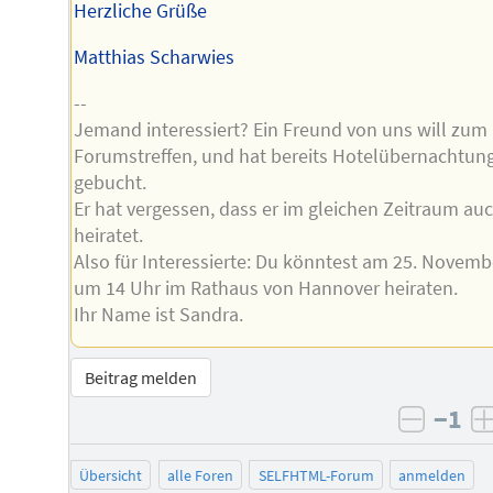
Herzliche Grüße
Matthias Scharwies
--
Jemand interessiert? Ein Freund von uns will zum
Forumstreffen, und hat bereits Hotelübernachtun
gebucht.
Er hat vergessen, dass er im gleichen Zeitraum au
heiratet.
Also für Interessierte: Du könntest am 25. Novemb
um 14 Uhr im Rathaus von Hannover heiraten.
Ihr Name ist Sandra.
Beitrag melden
−1
negati
Übersicht
alle Foren
SELFHTML-Forum
anmelden