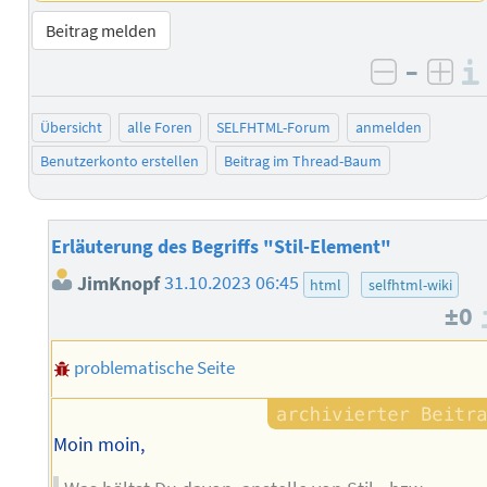
Beitrag melden
–
negativ 
posi
Übersicht
alle Foren
SELFHTML-Forum
anmelden
Benutzerkonto erstellen
Beitrag im Thread-Baum
Erläuterung des Begriffs "Stil-Element"
JimKnopf
31.10.2023 06:45
html
selfhtml-wiki
±0
problematische Seite
Moin moin,