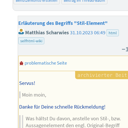
Benutzerkonto erstellen
Beitrag im Thread-Baum
Erläuterung des Begriffs "Stil-Element"
Matthias Scharwies
31.10.2023 06:49
html
selfhtml-wiki
−
problematische Seite
Servus!
Moin moin,
Danke für Deine schnelle Rückmeldung!
Was hältst Du davon, anstelle von Stil-, bzw.
Aussagenelement den engl. Original-Begriff