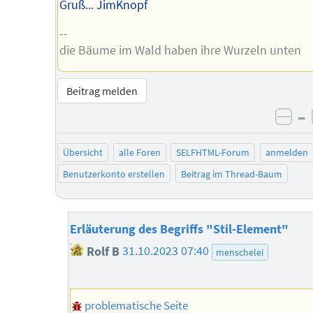
Gruß... JimKnopf
--
die Bäume im Wald haben ihre Wurzeln unten
Beitrag melden
–
neg
Übersicht
alle Foren
SELFHTML-Forum
anmelden
Benutzerkonto erstellen
Beitrag im Thread-Baum
Erläuterung des Begriffs "Stil-Element"
Rolf B
31.10.2023 07:40
menschelei
problematische Seite