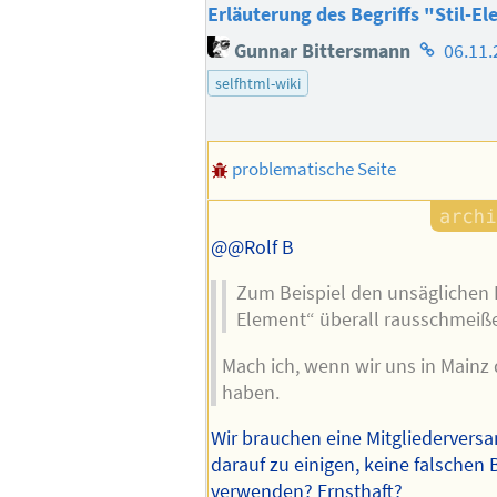
Erläuterung des Begriffs "Stil-E
Homepag
Gunnar Bittersmann
06.11.
des
selfhtml-wiki
Autors
problematische Seite
@@Rolf B
Zum Beispiel den unsäglichen Be
Element“ überall rausschmeiß
Mach ich, wenn wir uns in Mainz 
haben.
Wir brauchen eine Mitgliederver
darauf zu einigen, keine falschen B
verwenden? Ernsthaft?