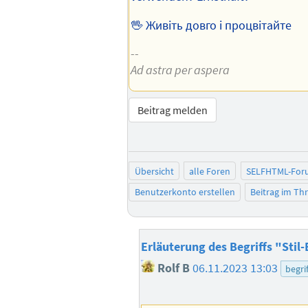
🖖 Живіть довго і процвітайте
--
Ad astra per aspera
Beitrag melden
Übersicht
alle Foren
SELFHTML-For
Benutzerkonto erstellen
Beitrag im T
Erläuterung des Begriffs "Stil
Rolf B
06.11.2023 13:03
begrif