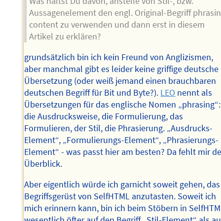
Was hältst Du davon, anstelle von Stil-, bzw.
Aussagenelement den engl. Original-Begriff phrasi
content zu verwenden und dann erst in diesem
Artikel zu erklären?
grundsätzlich bin ich kein Freund von Anglizismen,
aber manchmal gibt es leider keine griffige deutsche
Übersetzung (oder weiß jemand einen brauchbaren
deutschen Begriff für Bit und Byte?).
LEO
nennt als
Übersetzungen für das englische Nomen „phrasing“:
die Ausdrucksweise, die Formulierung, das
Formulieren, der Stil, die Phrasierung. „Ausdrucks-
Element“, „Formulierungs-Element“, „Phrasierungs-
Element“ - was passt hier am besten? Da fehlt mir de
Überblick.
Aber eigentlich würde ich garnicht soweit gehen, das
Begriffsgerüst von SelfHTML anzutasten. Soweit ich
mich erinnern kann, bin ich beim Stöbern in SelfHT
wesentlich öfter auf den Begriff „Stil-Element“ als au