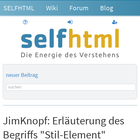
SELFHTML
Wiki
Forum
Blog
Hilfe
anmelden
Benutzerk
neuer Beitrag
Suchbegriff
JimKnopf:
Erläuterung des
Begriffs "Stil-Element"