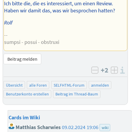
Ich bitte die, die es interessiert, um einen Review.
Haben wir damit das, was wir besprochen hatten?
Rolf
--
sumpsi - posui - obstruxi
Beitrag melden
+2
I
negativ bew
posit
Übersicht
alle Foren
SELFHTML-Forum
anmelden
Benutzerkonto erstellen
Beitrag im Thread-Baum
Cards im Wiki
Matthias Scharwies
09.02.2024 19:06
wiki