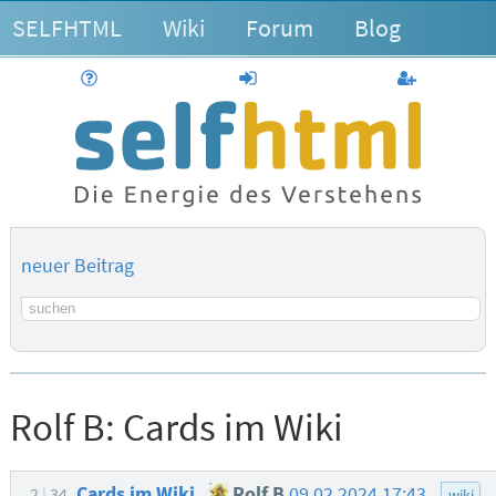
SELFHTML
Wiki
Forum
Blog
Hilfe
anmelden
Benutzerk
neuer Beitrag
Suchbegriff
Rolf B:
Cards im Wiki
Cards im Wiki
Rolf B
09.02.2024 17:43
2
34
wiki