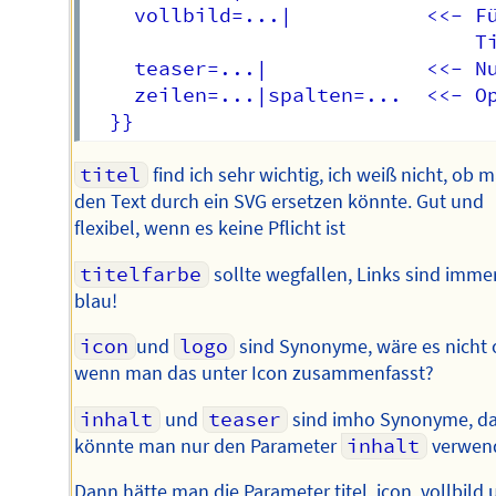
    vollbild=...|           <<- Fü
                                Ti
    teaser=...|             <<- Nu
    zeilen=...|spalten=...  <<- Op
titel
find ich sehr wichtig, ich weiß nicht, ob 
den Text durch ein SVG ersetzen könnte. Gut und
flexibel, wenn es keine Pflicht ist
titelfarbe
sollte wegfallen, Links sind imme
blau!
icon
und
logo
sind Synonyme, wäre es nicht 
wenn man das unter Icon zusammenfasst?
inhalt
und
teaser
sind imho Synonyme, d
könnte man nur den Parameter
inhalt
verwen
Dann hätte man die Parameter titel, icon, vollbild