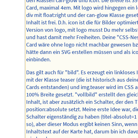
den Klassen can-glow und icon. Die Breite ist 3
Card, maximal 4em. Mit logo wird hingegen ein 
div mit float:right und der can-glow Klasse geset
Inhalt ist frei. D.h. icon ist die für Bilder optimier
Version von logo, mit logo musst Du mehr selbs
und hast damit mehr Freiheiten. Deine "CSS-Ne
Card wäre ohne logo nicht machbar gewesen bz
hätte dann ein SVG erstellen müssen und als ic
einbinden.
Das gilt auch für "bild". Es erzeugt ein linkloses
mit der Klasse teaser (die ist historisch aus dein
Cards entstanden) und img.teaser wird im CSS a
100% Breite gesetzt. "vollbild" erstellt den glei
Inhalt, ist aber zusätzlich ein Schalter, der den T
position:absolute setzt. Meine erste Idee war, d
Schalter eigenständig zu haben (titel-absolut=1
so), aber dieser Modus ergibt keinen Sinn, wen
Inhaltstext auf der Karte hat, darum bin ich dav