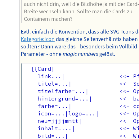
auch nicht drin, weil die Bildhöhe ja mit der Card
Breite wechseln kann. Sollte man die Cards zu
Containern machen?
Evtl. einfach die Konvention, dass alle SVG-Icons d
Kategorie:Icon
das gleiche Seitenverhälntis haben
sollten? Dann wäre das - besonders beim Vollbild
Parameter - ohne
magic numbers
gelöst.
  {{Card|

    link...|                <<- Pf
    titel=...|              <<- So
    titelfarbe=...|         <<- Op
    hintergrund=...|        <<- ba
    farbe=...|              <<- co
    icon=...|logo=...|      <<- Op
    neu=jjjjmmtt|           <<- Op
    inhalt=...|             <<- Wi
    bild=...|               <<- Wi