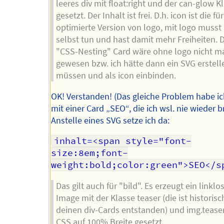
leeres div mit float:right und der can-glow K
gesetzt. Der Inhalt ist frei. D.h. icon ist die fü
optimierte Version von logo, mit logo muss
selbst tun und hast damit mehr Freiheiten. 
"CSS-Nesting" Card wäre ohne logo nicht m
gewesen bzw. ich hätte dann ein SVG erstell
müssen und als icon einbinden.
OK! Verstanden! (Das gleiche Problem habe ic
mit einer Card „SEO“, die ich wsl. nie wieder 
Anstelle eines SVG setze ich da:
inhalt=<span style="font-
size:8em;font-
weight:bold;color:green">SEO</s
Das gilt auch für "bild". Es erzeugt ein linklo
Image mit der Klasse teaser (die ist historisc
deinen div-Cards entstanden) und img.tease
CSS auf 100% Breite gesetzt.