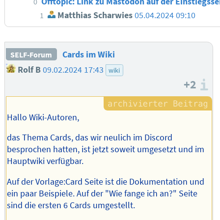
Offtopic: Link zu Mastodon auf der Einstiegsse
0
Matthias Scharwies
05.04.2024 09:10
1
Cards im Wiki
SELF-Forum
Rolf B
09.02.2024 17:43
wiki
+2
I
Hallo Wiki-Autoren,
das Thema Cards, das wir neulich im Discord
besprochen hatten, ist jetzt soweit umgesetzt und im
Hauptwiki verfügbar.
Auf der Vorlage:Card Seite ist die Dokumentation und
ein paar Beispiele. Auf der "Wie fange ich an?" Seite
sind die ersten 6 Cards umgestellt.