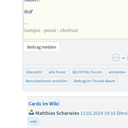
Rolf
--
sumpsi - posui - obstruxi
Beitrag melden
–
neg
Übersicht
alle Foren
SELFHTML-Forum
anmelden
Benutzerkonto erstellen
Beitrag im Thread-Baum
Cards im Wiki
Matthias Scharwies
13.02.2024 14:16
(
Vers
wiki