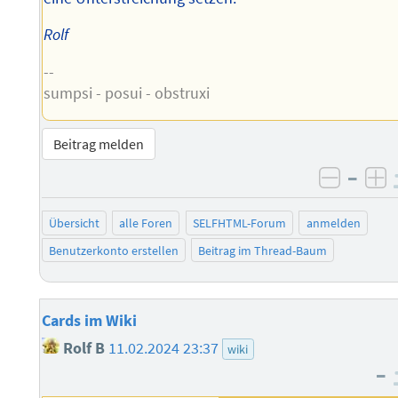
Rolf
--
sumpsi - posui - obstruxi
Beitrag melden
–
negati
po
Übersicht
alle Foren
SELFHTML-Forum
anmelden
Benutzerkonto erstellen
Beitrag im Thread-Baum
Cards im Wiki
Rolf B
11.02.2024 23:37
wiki
–