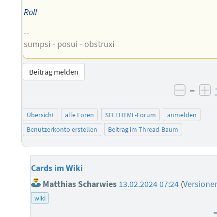
Rolf
--
sumpsi - posui - obstruxi
Beitrag melden
–
negati
po
Übersicht
alle Foren
SELFHTML-Forum
anmelden
Benutzerkonto erstellen
Beitrag im Thread-Baum
Cards im Wiki
Matthias Scharwies
13.02.2024 07:24
(
Versione
wiki