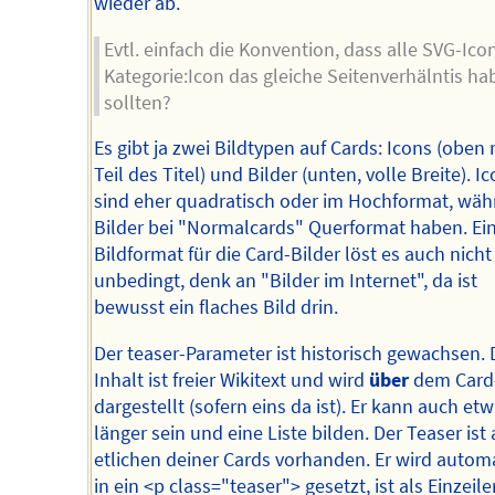
wieder ab.
Evtl. einfach die Konvention, dass alle SVG-Ico
Kategorie:Icon das gleiche Seitenverhälntis h
sollten?
Es gibt ja zwei Bildtypen auf Cards: Icons (oben 
Teil des Titel) und Bilder (unten, volle Breite). I
sind eher quadratisch oder im Hochformat, wä
Bilder bei "Normalcards" Querformat haben. Ei
Bildformat für die Card-Bilder löst es auch nicht
unbedingt, denk an "Bilder im Internet", da ist
bewusst ein flaches Bild drin.
Der teaser-Parameter ist historisch gewachsen. 
Inhalt ist freier Wikitext und wird
über
dem Card-
dargestellt (sofern eins da ist). Er kann auch et
länger sein und eine Liste bilden. Der Teaser ist 
etlichen deiner Cards vorhanden. Er wird autom
in ein <p class="teaser"> gesetzt, ist als Einzeile