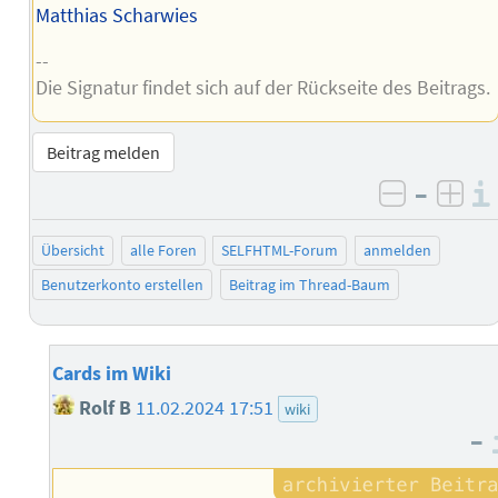
Matthias Scharwies
--
Die Signatur findet sich auf der Rückseite des Beitrags.
Beitrag melden
–
negativ 
posi
Übersicht
alle Foren
SELFHTML-Forum
anmelden
Benutzerkonto erstellen
Beitrag im Thread-Baum
Cards im Wiki
Rolf B
11.02.2024 17:51
wiki
–