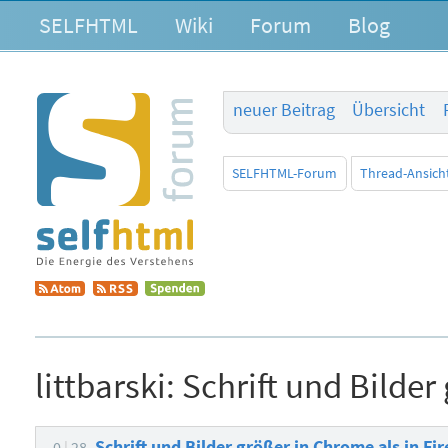
SELFHTML
Wiki
Forum
Blog
neuer Beitrag
Übersicht
SELFHTML-Forum
Thread-Ansich
littbarski:
Schrift und Bilder
Schrift und Bilder größer in Chrome als in Fi
0
28