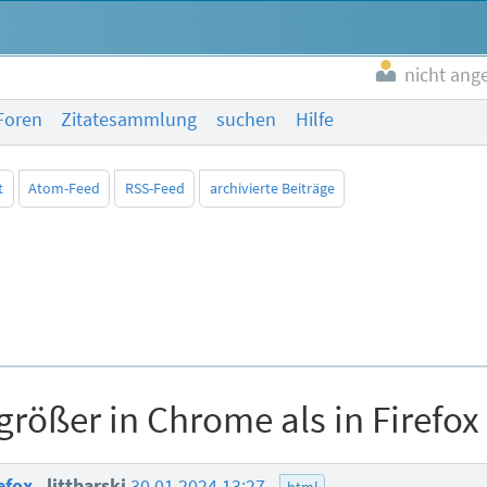
nicht ang
Foren
Zitatesammlung
suchen
Hilfe
t
Atom-Feed
RSS-Feed
archivierte Beiträge
 größer in Chrome als in Firefox
refox
littbarski
30.01.2024 13:27
html