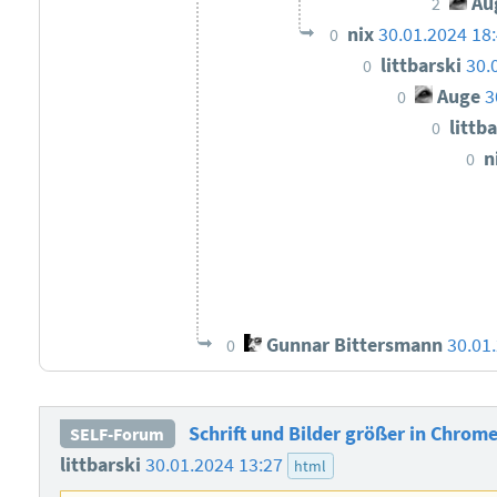
Au
2
nix
30.01.2024 18
0
littbarski
30.
0
Auge
3
0
littb
0
n
0
Gunnar Bittersmann
30.01
0
Schrift und Bilder größer in Chrome 
SELF-Forum
littbarski
30.01.2024 13:27
html