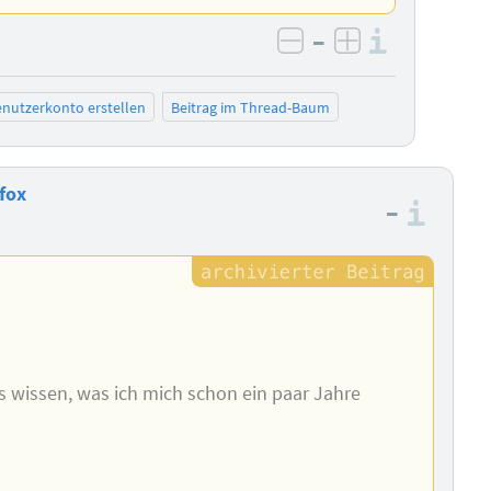
–
Informa
negativ bewerten
positiv bewe
nutzerkonto erstellen
Beitrag im Thread-Baum
efox
–
Info
s wissen, was ich mich schon ein paar Jahre