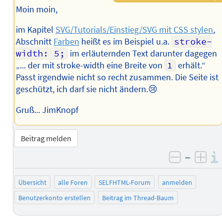
Moin moin,
im Kapitel
SVG/Tutorials/Einstieg/SVG mit CSS stylen
,
Abschnitt
Farben
heißt es im Beispiel u.a.
stroke-
width: 5;
im erläuternden Text darunter dagegen
„... der mit stroke-width eine Breite von
1
erhält.“
Passt irgendwie nicht so recht zusammen. Die Seite ist
geschützt, ich darf sie nicht ändern.😢
Gruß... JimKnopf
Beitrag melden
–
negativ 
posi
Übersicht
alle Foren
SELFHTML-Forum
anmelden
Benutzerkonto erstellen
Beitrag im Thread-Baum