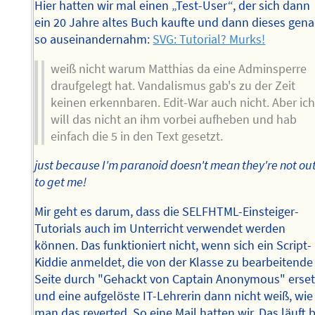
Hier hatten wir mal einen „Test-User“, der sich dann
ein 20 Jahre altes Buch kaufte und dann dieses gen
so auseinandernahm:
SVG: Tutorial? Murks!
weiß nicht warum Matthias da eine Adminsperre
draufgelegt hat. Vandalismus gab's zu der Zeit
keinen erkennbaren. Edit-War auch nicht. Aber ic
will das nicht an ihm vorbei aufheben und hab
einfach die 5 in den Text gesetzt.
just because I'm paranoid doesn't mean they're not ou
to get me!
Mir geht es darum, dass die SELFHTML-Einsteiger-
Tutorials auch im Unterricht verwendet werden
können. Das funktioniert nicht, wenn sich ein Script-
Kiddie anmeldet, die von der Klasse zu bearbeitende
Seite durch "Gehackt von Captain Anonymous" erset
und eine aufgelöste IT-Lehrerin dann nicht weiß, wie
man das reverted. So eine Mail hatten wir. Das läuft b