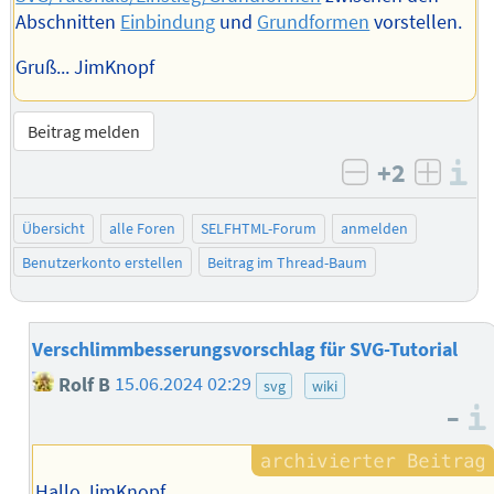
Abschnitten
Einbindung
und
Grundformen
vorstellen.
Gruß... JimKnopf
Beitrag melden
+2
I
negativ bew
posit
Übersicht
alle Foren
SELFHTML-Forum
anmelden
Benutzerkonto erstellen
Beitrag im Thread-Baum
Verschlimmbesserungsvorschlag für SVG-Tutorial
Rolf B
15.06.2024 02:29
svg
wiki
–
Hallo JimKnopf,