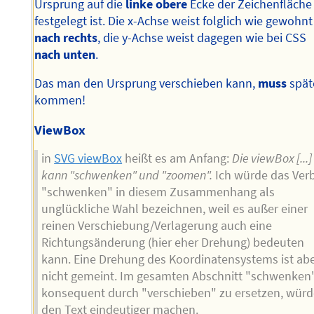
Ursprung auf die
linke obere
Ecke der Zeichenfläche
festgelegt ist. Die x-Achse weist folglich wie gewohnt
nach rechts
, die y-Achse weist dagegen wie bei CSS
nach unten
.
Das man den Ursprung verschieben kann,
muss
spät
kommen!
ViewBox
in
SVG viewBox
heißt es am Anfang:
Die viewBox [...]
kann "schwenken" und "zoomen".
Ich würde das Ver
"schwenken" in diesem Zusammenhang als
unglückliche Wahl bezeichnen, weil es außer einer
reinen Verschiebung/Verlagerung auch eine
Richtungsänderung (hier eher Drehung) bedeuten
kann. Eine Drehung des Koordinatensystems ist ab
nicht gemeint. Im gesamten Abschnitt "schwenken
konsequent durch "verschieben" zu ersetzen, wür
den Text eindeutiger machen.