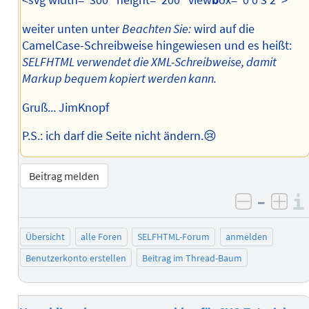
<svg width="300" height="200" view
b
ox="0 0 3 2">
weiter unten unter
Beachten Sie:
wird auf die
CamelCase-Schreibweise hingewiesen und es heißt:
SELFHTML verwendet die XML-Schreibweise, damit
Markup bequem kopiert werden kann.
Gruß... JimKnopf
P.S.: ich darf die Seite nicht ändern.😢
Beitrag melden
–
negativ 
posi
Übersicht
alle Foren
SELFHTML-Forum
anmelden
Benutzerkonto erstellen
Beitrag im Thread-Baum