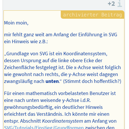
+2
I
Moin moin,
mir fehlt ganz weit am Anfang der Einführung in SVG
ein Hinweis wie z.B.:
„Grundlage von SVG ist ein Koordinatensystem,
dessen Ursprung auf die linke obere Ecke der
Zeichenfläche festgelegt ist. Die x-Achse weist folglich
wie gewohnt nach rechts, die y-Achse weist dagegen
zwangsläufig nach
unten
.“ (Stimmt doch hoffentlich?)
Für einen mathematisch vorbelasteten Benutzer ist
eine nach unten weisende y-Achse i.d.R.
gewöhnungsbedürftig, ein deutlicher Hinweis
erleichtert das Verständnis. Ich könnte mir einen
entspr. Abschnitt
Koordinatensystem
am Anfang von
SVG/Tutorials/Einstieg/Grundformen
zwischen den