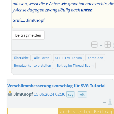
müssen, weist die x-Achse wie gewohnt nach rechts, di
y-Achse dagegen zwangsläufig nach
unten
.
Gruß... JimKnopf
Beitrag melden
–
negati
po
Übersicht
alle Foren
SELFHTML-Forum
anmelden
Benutzerkonto erstellen
Beitrag im Thread-Baum
Verschlimmbesserungsvorschlag für SVG-Tutorial
JimKnopf
15.06.2024 02:30
svg
wiki
–