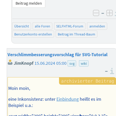
Beitrag melden
–
negati
po
Übersicht
alle Foren
SELFHTML-Forum
anmelden
Benutzerkonto erstellen
Beitrag im Thread-Baum
Verschlimmbesserungsvorschlag für SVG-Tutorial
JimKnopf
15.06.2024 05:00
svg
wiki
–
Moin moin,
eine Inkonsistenz: unter
Einbindung
heißt es im
Beispiel u.a.: