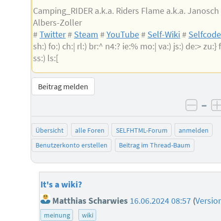
Camping_RIDER a.k.a. Riders Flame a.k.a. Janosch
Albers-Zoller
#
Twitter
#
Steam
#
YouTube
#
Self-Wiki
#
Selfcod
sh:) fo:) ch:| rl:) br:^ n4:? ie:% mo:| va:) js:) de:> zu:} f
ss:) ls:[
Beitrag melden
–
negat
Übersicht
alle Foren
SELFHTML-Forum
anmelden
Benutzerkonto erstellen
Beitrag im Thread-Baum
It's a wiki?
Matthias Scharwies
16.06.2024 08:57
(
Versio
meinung
wiki