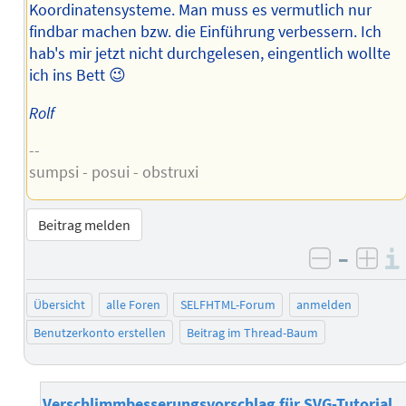
Koordinatensysteme. Man muss es vermutlich nur
findbar machen bzw. die Einführung verbessern. Ich
hab's mir jetzt nicht durchgelesen, eingentlich wollte
ich ins Bett 😉
Rolf
--
sumpsi - posui - obstruxi
Beitrag melden
–
negativ 
posi
Übersicht
alle Foren
SELFHTML-Forum
anmelden
Benutzerkonto erstellen
Beitrag im Thread-Baum
Verschlimmbesserungsvorschlag für SVG-Tutorial