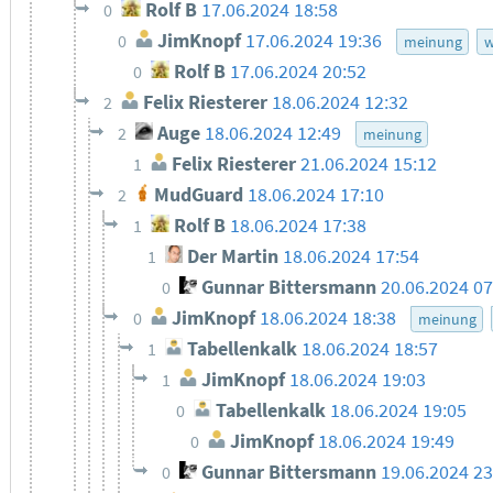
Rolf B
17.06.2024 18:58
0
JimKnopf
17.06.2024 19:36
0
meinung
w
Rolf B
17.06.2024 20:52
0
Felix Riesterer
18.06.2024 12:32
2
Auge
18.06.2024 12:49
2
meinung
Felix Riesterer
21.06.2024 15:12
1
MudGuard
18.06.2024 17:10
2
Rolf B
18.06.2024 17:38
1
Der Martin
18.06.2024 17:54
1
Gunnar Bittersmann
20.06.2024 0
0
JimKnopf
18.06.2024 18:38
0
meinung
Tabellenkalk
18.06.2024 18:57
1
JimKnopf
18.06.2024 19:03
1
Tabellenkalk
18.06.2024 19:05
0
JimKnopf
18.06.2024 19:49
0
Gunnar Bittersmann
19.06.2024 2
0