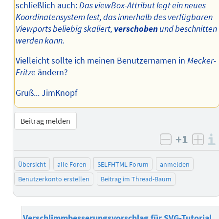
schließlich auch:
Das viewBox-Attribut legt ein neues
Koordinatensystem fest, das innerhalb des verfügbaren
Viewports beliebig skaliert,
verschoben
und beschnitten
werden kann.
Vielleicht sollte ich meinen Benutzernamen in
Mecker-
Fritze
ändern?
Gruß... JimKnopf
Beitrag melden
+1
negativ b
posi
Übersicht
alle Foren
SELFHTML-Forum
anmelden
Benutzerkonto erstellen
Beitrag im Thread-Baum
Verschlimmbesserungsvorschlag für SVG-Tutorial