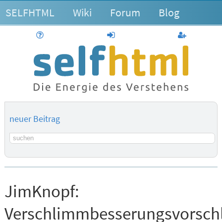
SELFHTML
Wiki
Forum
Blog
Hilfe
anmelden
Benutzerk
neuer Beitrag
Suchbegriff
JimKnopf:
Verschlimmbesserungsvorsch