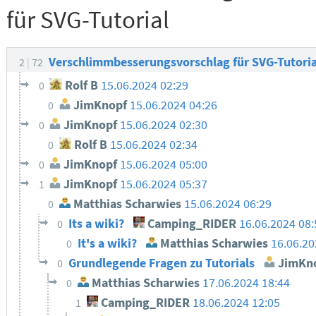
für SVG-Tutorial
Verschlimmbesserungsvorschlag für SVG-Tutori
2
72
Rolf B
15.06.2024 02:29
0
JimKnopf
15.06.2024 04:26
0
JimKnopf
15.06.2024 02:30
0
Rolf B
15.06.2024 02:34
0
JimKnopf
15.06.2024 05:00
0
JimKnopf
15.06.2024 05:37
1
Matthias Scharwies
15.06.2024 06:29
0
Its a wiki?
Camping_RIDER
16.06.2024 08
0
It's a wiki?
Matthias Scharwies
16.06.20
0
Grundlegende Fragen zu Tutorials
JimKn
0
Matthias Scharwies
17.06.2024 18:44
0
Camping_RIDER
18.06.2024 12:05
1