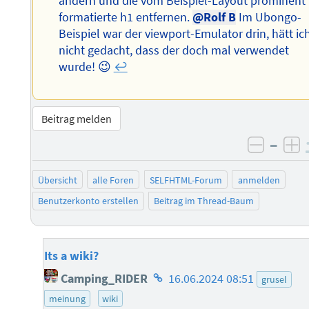
ändern und die vom Beispiel-Layout prominent
formatierte h1 entfernen.
@Rolf B
Im Ubongo-
Beispiel war der viewport-Emulator drin, hätt ic
nicht gedacht, dass der doch mal verwendet
wurde! 😉
↩︎
Beitrag melden
–
negati
po
Übersicht
alle Foren
SELFHTML-Forum
anmelden
Benutzerkonto erstellen
Beitrag im Thread-Baum
Its a wiki?
Homepage
Camping_RIDER
16.06.2024 08:51
grusel
des
meinung
wiki