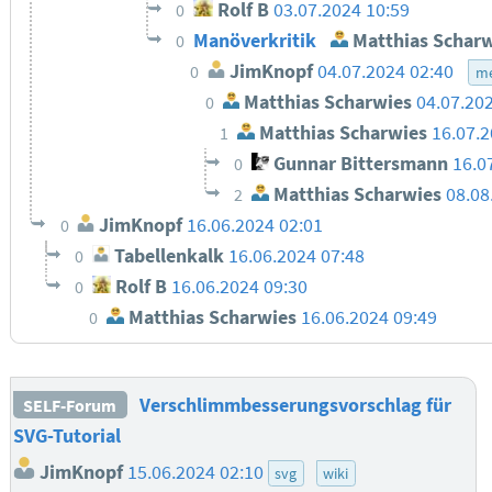
Rolf B
03.07.2024 10:59
0
Manöverkritik
Matthias Scharw
0
JimKnopf
04.07.2024 02:40
0
me
Matthias Scharwies
04.07.20
0
Matthias Scharwies
16.07.2
1
Gunnar Bittersmann
16.0
0
Matthias Scharwies
08.08
2
JimKnopf
16.06.2024 02:01
0
Tabellenkalk
16.06.2024 07:48
0
Rolf B
16.06.2024 09:30
0
Matthias Scharwies
16.06.2024 09:49
0
Verschlimmbesserungsvorschlag für
SELF-Forum
SVG-Tutorial
JimKnopf
15.06.2024 02:10
svg
wiki