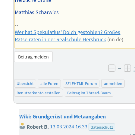
Matthias Scharwies
--
Wer hat Spekulatius' Dolch gestohlen? Großes
Rätselraten in der Realschule Hersbruck
(nn.de)
Beitrag melden
–
negati
po
Übersicht
alle Foren
SELFHTML-Forum
anmelden
Benutzerkonto erstellen
Beitrag im Thread-Baum
Wiki: Grundgerüst und Metaangaben
Robert B.
13.03.2024 16:33
datenschutz