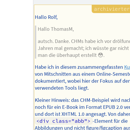
Hallo Rolf,
Hallo ThomasM,
autsch. Danke. CHMs habe ich vor drölfu
Jahren mal gemacht; ich wüsste gar nicht
man die überhaupt erstellt 😳.
Habe ich in diesem zusammengefassten
Ku
von Mitschnitten aus einem Online-Semest
dokumentiert, wobei hier der Fokus auf de
verwendeten Tools liegt.
Kleiner Hinweis: das CHM-Beispiel wird na
noch für ein E-Book im Format EPUB 2.0 v
und dort ist XHTML 1.0 angesagt. Von daher
<div class="abb">
-Element für die
Abbildungen und nicht figure/figcaption a