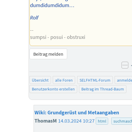
dumdidumdidum…
Rolf
--
sumpsi - posui - obstruxi
Beitrag melden
ne
Übersicht
alle Foren
SELFHTML-Forum
anmeld
Benutzerkonto erstellen
Beitrag im Thread-Baum
Wiki: Grundgerüst und Metaangaben
ThomasM
14.03.2024 10:27
html
suchmasc