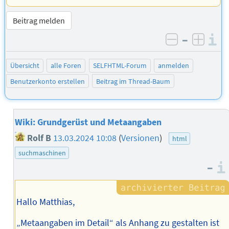
Beitrag melden
–
I
negativ be
posit
Übersicht
alle Foren
SELFHTML-Forum
anmelden
Benutzerkonto erstellen
Beitrag im Thread-Baum
Wiki: Grundgerüst und Metaangaben
Rolf B
13.03.2024 10:08
(
Versionen
)
html
suchmaschinen
–
Hallo Matthias,
„Metaangaben im Detail“ als Anhang zu gestalten ist