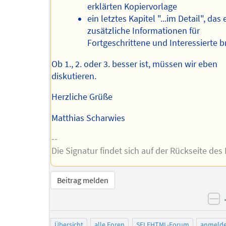
erklärten Kopiervorlage
ein letztes Kapitel "...im Detail", das
zusätzliche Informationen für
Fortgeschrittene und Interessierte br
Ob 1., 2. oder 3. besser ist, müssen wir eben
diskutieren.
Herzliche Grüße
Matthias Scharwies
--
Die Signatur findet sich auf der Rückseite des 
Beitrag melden
ne
Übersicht
alle Foren
SELFHTML-Forum
anmeld