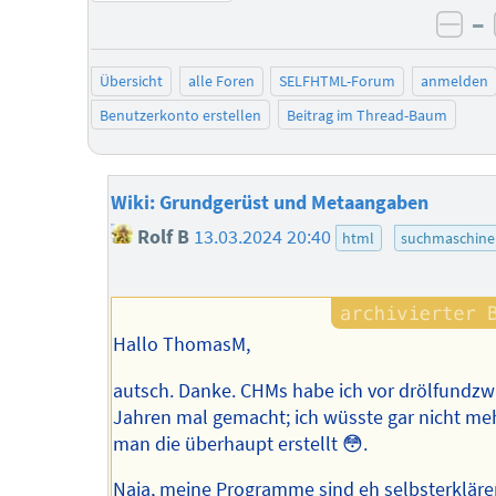
–
neg
Übersicht
alle Foren
SELFHTML-Forum
anmelden
Benutzerkonto erstellen
Beitrag im Thread-Baum
Wiki: Grundgerüst und Metaangaben
Rolf B
13.03.2024 20:40
html
suchmaschin
Hallo ThomasM,
autsch. Danke. CHMs habe ich vor drölfundzw
Jahren mal gemacht; ich wüsste gar nicht meh
man die überhaupt erstellt 😳.
Naja, meine Programme sind eh selbsterkläre