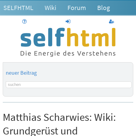
SELFHTML
Wiki
Forum
Blog
Hilfe
anmelden
Benutzerk
neuer Beitrag
Suchbegriff
Matthias Scharwies:
Wiki:
Grundgerüst und