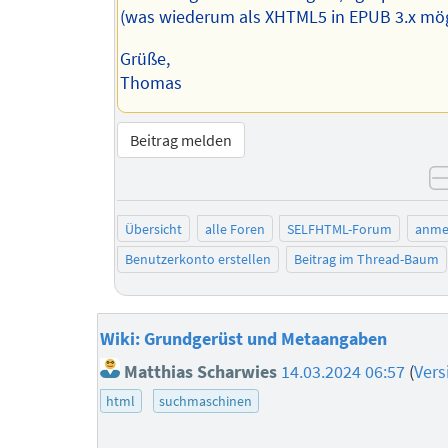
(was wiederum als XHTML5 in EPUB 3.x mögl
Grüße,
Thomas
Beitrag melden
Übersicht
alle Foren
SELFHTML-Forum
anme
Benutzerkonto erstellen
Beitrag im Thread-Baum
Wiki: Grundgerüst und Metaangaben
Matthias Scharwies
14.03.2024 06:57
(
Vers
html
suchmaschinen