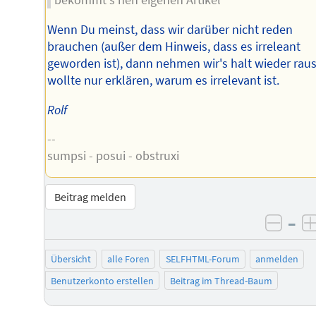
bekommt's nen eigenen Artikel
Wenn Du meinst, dass wir darüber nicht reden
brauchen (außer dem Hinweis, dass es irreleant
geworden ist), dann nehmen wir's halt wieder raus
wollte nur erklären, warum es irrelevant ist.
Rolf
--
sumpsi - posui - obstruxi
Beitrag melden
–
negat
Übersicht
alle Foren
SELFHTML-Forum
anmelden
Benutzerkonto erstellen
Beitrag im Thread-Baum