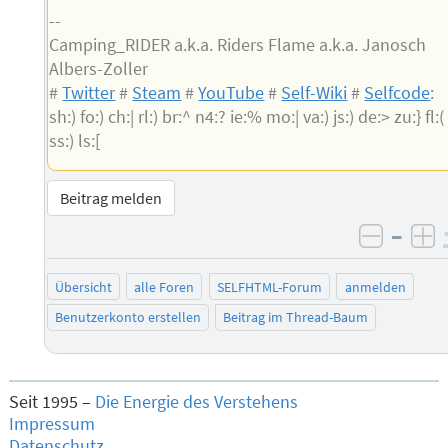
--
Camping_RIDER a.k.a. Riders Flame a.k.a. Janosch
Albers-Zoller
#
Twitter
#
Steam
#
YouTube
#
Self-Wiki
#
Selfcode
:
sh:) fo:) ch:| rl:) br:^ n4:? ie:% mo:| va:) js:) de:> zu:} fl:(
ss:) ls:[
Beitrag melden
–
negati
po
Übersicht
alle Foren
SELFHTML-Forum
anmelden
Benutzerkonto erstellen
Beitrag im Thread-Baum
Seit 1995 –
Die Energie des Verstehens
Impressum
Datenschutz