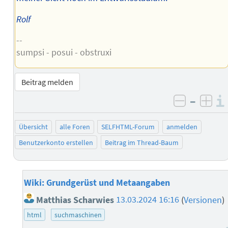
Rolf
--
sumpsi - posui - obstruxi
Beitrag melden
–
negativ 
posi
Übersicht
alle Foren
SELFHTML-Forum
anmelden
Benutzerkonto erstellen
Beitrag im Thread-Baum
Wiki: Grundgerüst und Metaangaben
Matthias Scharwies
13.03.2024 16:16
(
Versionen
)
html
suchmaschinen