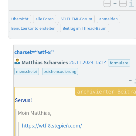
–
negativ 
posi
Übersicht
alle Foren
SELFHTML-Forum
anmelden
Benutzerkonto erstellen
Beitrag im Thread-Baum
charset=“wtf-8”
Matthias Scharwies
25.11.2024 15:14
formulare
menschelei
zeichencodierung
–
Servus!
Moin Matthias,
https://wtf-8.stępień.com/