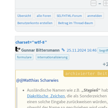
–
negat
Übersicht
alle Foren
SELFHTML-Forum
anmelden
Benutzerkonto erstellen
Beitrag im Thread-Baum
charset=“wtf-8”
Homepage
Gunnar Bittersmann
25.11.2024 16:46
begrif
des
formulare
internationalisierung
Autors
+
@@Matthias Scharwies
Ausländische Namen wie z.B.
„Stępień“
ha
Diakritische_Zeichen
, die als Sonderzeichen
einen solche Eingabe zurückweisen würden,
obwohl der Name so geschrieben wird.<ref>