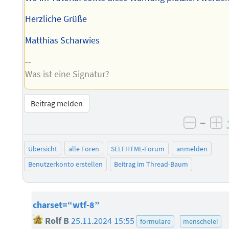
Herzliche Grüße
Matthias Scharwies
--
Was ist eine Signatur?
Beitrag melden
–
negati
po
Übersicht
alle Foren
SELFHTML-Forum
anmelden
Benutzerkonto erstellen
Beitrag im Thread-Baum
charset=“wtf-8”
Rolf B
25.11.2024 15:55
formulare
menschelei