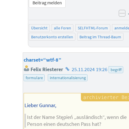
Beitrag melden
ne
Übersicht
alle Foren
SELFHTML-Forum
anmeld
Benutzerkonto erstellen
Beitrag im Thread-Baum
charset=“wtf-8”
Homepage
Felix Riesterer
25.11.2024 19:26
begriff
des
formulare
internationalisierung
Autors
Lieber Gunnar,
Ist der Name Stępień „ausländisch“, wenn die
Person einen deutschen Pass hat?