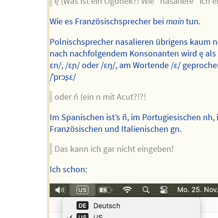
ę (Was ist ein Ogonek?! Wie "nasaliere" ich ei
Wie es Französischsprecher bei
main
tun.
Polnischsprecher nasalieren übrigens kaum n
nach nachfolgendem Konsonanten wird ę als 
ɛn/, /ɛɲ/ oder /ɛŋ/, am Wortende /ɛ/ geproch
/ˈprɔʂɛ/
oder ń (ein n mit Acut?!?!
Im Spanischen ist’s ñ, im Portugiesischen nh,
Französischen und Italienischen gn.
Das kann ich gar nicht eingeben!
Ich schon: