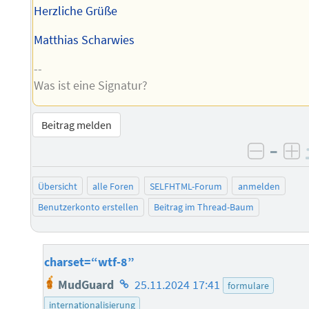
Herzliche Grüße
Matthias Scharwies
--
Was ist eine Signatur?
Beitrag melden
–
negati
po
Übersicht
alle Foren
SELFHTML-Forum
anmelden
Benutzerkonto erstellen
Beitrag im Thread-Baum
charset=“wtf-8”
Homepage
MudGuard
25.11.2024 17:41
formulare
des
internationalisierung