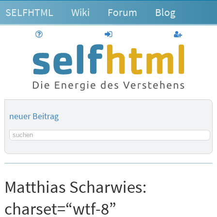
SELFHTML
Wiki
Forum
Blog
Hilfe
anmelden
Benutzerk
neuer Beitrag
Suchbegriff
Matthias Scharwies:
charset=“wtf-8”