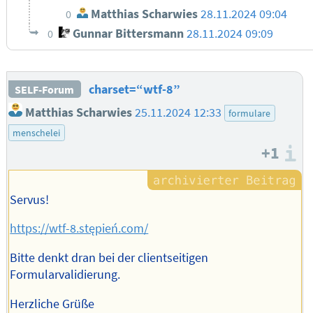
Matthias Scharwies
28.11.2024 09:04
0
Gunnar Bittersmann
28.11.2024 09:09
0
charset=“wtf-8”
SELF-Forum
Matthias Scharwies
25.11.2024 12:33
formulare
menschelei
+1
I
Servus!
https://wtf-8.stępień.com/
Bitte denkt dran bei der clientseitigen
Formularvalidierung.
Herzliche Grüße