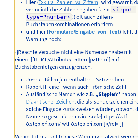
Hier (
Exkurs_Zahlen_vs_Ziffern
) wird gewarnt, d
vermeintliche Zahleneingaben (also
<input 
type="number>
!) oft auch Ziffern-
Buchstabenkombinationen erfordern.
und hier (
Formulare/Eingabe_von_Text
) fehlt d
Warnung noch:
{{Beachte|Versuche nicht eine Namenseingabe mit
einem [[HTML/Attribute/pattern|pattern]] auf
Buchstabenfolgen einzugrenzen.
Joseph Biden jun. enthält ein Satzzeichen.
Robert III eine - wenn auch - römische Zahl
Ausländische Namen wie z.B.
„Stępień“
haben
Diakritische_Zeichen
, die als Sonderzeichen ein
solche Eingabe zurückweisen würden, obwohl d
Name so geschrieben wird.<ref>[https://wtf-
8.stępień.com/ wtf-8.stępień.com]</ref> }}
Wo im Tutorial sollte diese Warnung platziert werde