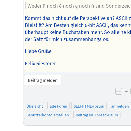
Weder ü noch ě noch ę noch ń sind Sonderzeic
Kommt das nicht auf die Perspektive an? ASCII
Bleistift? Am Besten gleich 6-bit ASCII, das ken
überhaupt keine Buchstaben mehr. So alleine kl
der Satz für mich zusammenhangslos.
Liebe Grüße
Felix Riesterer
Beitrag melden
–
neg
Übersicht
alle Foren
SELFHTML-Forum
anmelden
Benutzerkonto erstellen
Beitrag im Thread-Baum