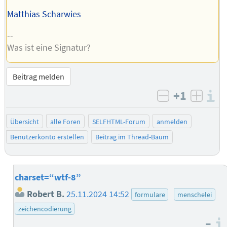
Matthias Scharwies
--
Was ist eine Signatur?
Beitrag melden
+1
I
negativ bew
posit
Übersicht
alle Foren
SELFHTML-Forum
anmelden
Benutzerkonto erstellen
Beitrag im Thread-Baum
charset=“wtf-8”
Robert B.
25.11.2024 14:52
formulare
menschelei
zeichencodierung
–