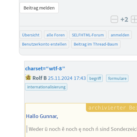
Beitrag melden
+2
negati
Übersicht
alle Foren
SELFHTML-Forum
anmelden
Benutzerkonto erstellen
Beitrag im Thread-Baum
charset=“wtf-8”
Rolf B
25.11.2024 17:43
begriff
formulare
internationalisierung
Hallo Gunnar,
Weder ü noch ě noch ę noch ń sind Sonderzeic