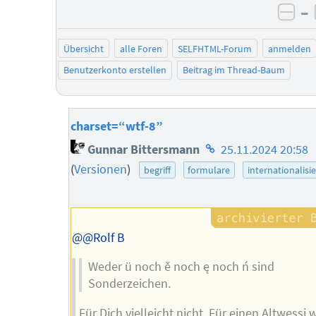
–
neg
Übersicht
alle Foren
SELFHTML-Forum
anmelden
Benutzerkonto erstellen
Beitrag im Thread-Baum
charset=“wtf-8”
Homepage
Gunnar Bittersmann
25.11.2024 20:58
des
(
Versionen
)
begriff
formulare
internationalisi
Autors
@@Rolf B
Weder ü noch ě noch ę noch ń sind
Sonderzeichen.
Für Dich vielleicht nicht. Für einen Altwessi 