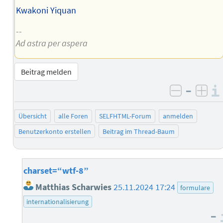
Kwakoni Yiquan
--
Ad astra per aspera
Beitrag melden
–
negativ 
posi
Übersicht
alle Foren
SELFHTML-Forum
anmelden
Benutzerkonto erstellen
Beitrag im Thread-Baum
charset=“wtf-8”
Matthias Scharwies
25.11.2024 17:24
formulare
internationalisierung
–