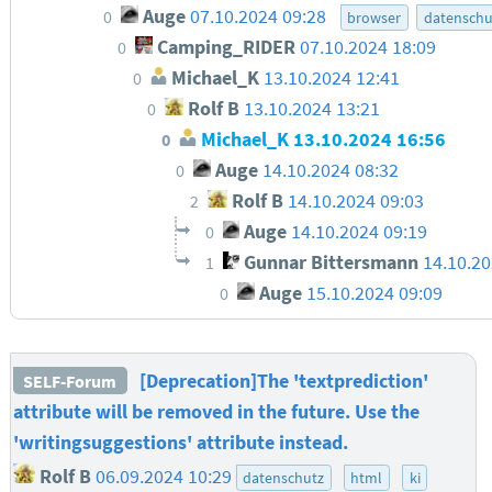
Auge
07.10.2024 09:28
0
browser
datenschu
Camping_RIDER
07.10.2024 18:09
0
Michael_K
13.10.2024 12:41
0
Rolf B
13.10.2024 13:21
0
Michael_K
13.10.2024 16:56
0
Auge
14.10.2024 08:32
0
Rolf B
14.10.2024 09:03
2
Auge
14.10.2024 09:19
0
Gunnar Bittersmann
14.10.20
1
Auge
15.10.2024 09:09
0
[Deprecation]The 'textprediction'
SELF-Forum
attribute will be removed in the future. Use the
'writingsuggestions' attribute instead.
Rolf B
06.09.2024 10:29
datenschutz
html
ki