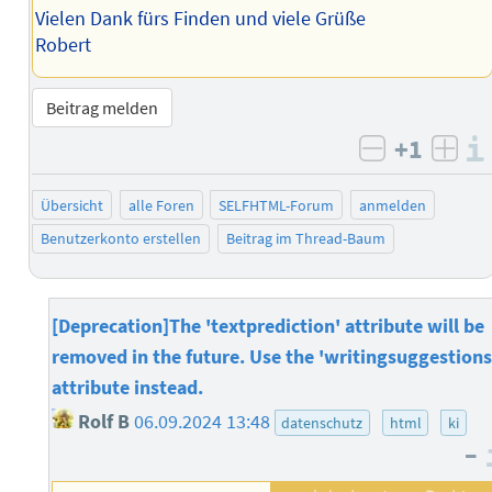
Vielen Dank fürs Finden und viele Grüße
Robert
Beitrag melden
+1
negativ b
posi
Übersicht
alle Foren
SELFHTML-Forum
anmelden
Benutzerkonto erstellen
Beitrag im Thread-Baum
[Deprecation]The 'textprediction' attribute will be
removed in the future. Use the 'writingsuggestions
attribute instead.
Rolf B
06.09.2024 13:48
datenschutz
html
ki
–