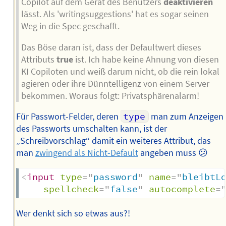
Copilot auf dem Gerät des Benutzers
deaktivieren
lässt. Als 'writingsuggestions' hat es sogar seinen
Weg in die Spec geschafft.
Das Böse daran ist, dass der Defaultwert dieses
Attributs
true
ist. Ich habe keine Ahnung von diesen
KI Copiloten und weiß darum nicht, ob die rein lokal
agieren oder ihre Dünntelligenz von einem Server
bekommen. Woraus folgt: Privatsphärenalarm!
Für Passwort-Felder, deren
type
man zum Anzeigen
des Passworts umschalten kann, ist der
„Schreibvorschlag“ damit ein weiteres Attribut, das
man
zwingend als Nicht-Default
angeben muss 😕
<
input
type
=
"
password
"
name
=
"
bleibtL
spellcheck
=
"
false
"
autocomplete
=
Wer denkt sich so etwas aus?!