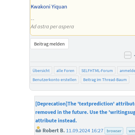
Kwakoni Yiquan
--
Ad astra per aspera
Beitrag melden
ne
Übersicht
alle Foren
SELFHTML-Forum
anmeld
Benutzerkonto erstellen
Beitrag im Thread-Baum
[Deprecation]The 'textprediction' attribut
removed in the future. Use the 'writingsu
attribute instead.
Robert B.
11.09.2024 16:27
browser
wi