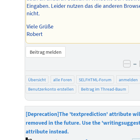
Eingaben. Leider nutzen das die anderen Brows
nicht.
Viele Grüße
Robert
Beitrag melden
–
neg
Übersicht
alle Foren
SELFHTML-Forum
anmelden
Benutzerkonto erstellen
Beitrag im Thread-Baum
[Deprecation]The 'textprediction' attribute wil
removed in the future. Use the 'writingsugges
attribute instead.
Homepage