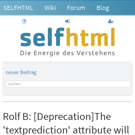
SELFHTML
Wiki
Forum
Blog
Hilfe
anmelden
Benutzerk
neuer Beitrag
Suchbegriff
Rolf B:
[Deprecation]The
'textprediction' attribute will