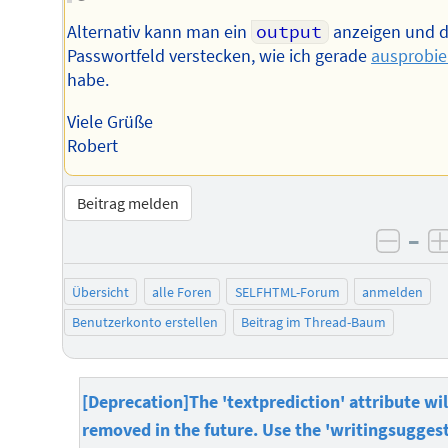
Alternativ kann man ein
output
anzeigen und 
Passwortfeld verstecken, wie ich gerade
ausprobie
habe.
Viele Grüße
Robert
Beitrag melden
–
negat
Übersicht
alle Foren
SELFHTML-Forum
anmelden
Benutzerkonto erstellen
Beitrag im Thread-Baum
[Deprecation]The 'textprediction' attribute wil
removed in the future. Use the 'writingsugges