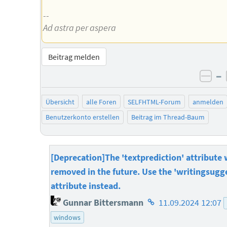
--
Ad astra per aspera
Beitrag melden
–
neg
Übersicht
alle Foren
SELFHTML-Forum
anmelden
Benutzerkonto erstellen
Beitrag im Thread-Baum
[Deprecation]The 'textprediction' attribute w
removed in the future. Use the 'writingsugg
attribute instead.
Homepage
Gunnar Bittersmann
11.09.2024 12:07
des
windows