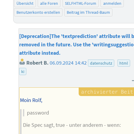
Übersicht
alle Foren
SELFHTML-Forum
anmelden
Benutzerkonto erstellen
Beitrag im Thread-Baum
[Deprecation]The 'textprediction' attribute will 
removed in the future. Use the 'writingsuggestio
attribute instead.
Robert B.
06.09.2024 14:42
datenschutz
html
ki
Moin Rolf,
password
Die Spec sagt, true - unter anderem - wenn: