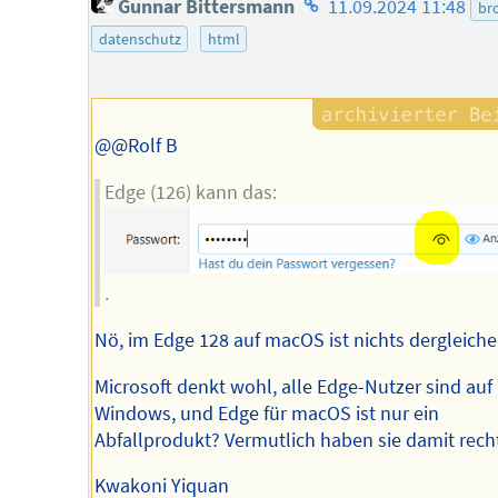
Gunnar Bittersmann
11.09.2024 11:48
br
des
datenschutz
html
Autors
@@Rolf B
Edge (126) kann das:
.
Nö, im Edge 128 auf macOS ist nichts dergleiche
Microsoft denkt wohl, alle Edge-Nutzer sind auf
Windows, und Edge für macOS ist nur ein
Abfallprodukt? Vermutlich haben sie damit recht
Kwakoni Yiquan