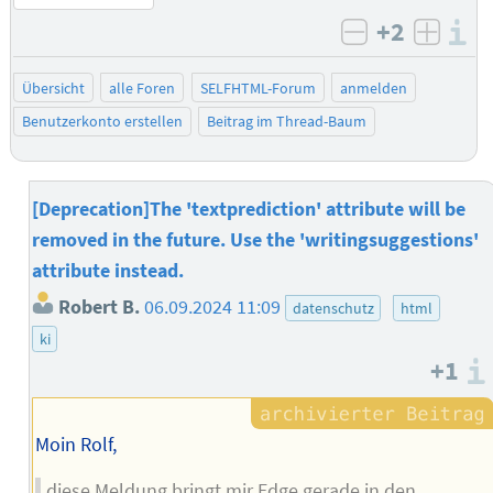
+2
I
negativ bew
posit
Übersicht
alle Foren
SELFHTML-Forum
anmelden
Benutzerkonto erstellen
Beitrag im Thread-Baum
[Deprecation]The 'textprediction' attribute will be
removed in the future. Use the 'writingsuggestions'
attribute instead.
Robert B.
06.09.2024 11:09
datenschutz
html
ki
+1
Moin Rolf,
diese Meldung bringt mir Edge gerade in den