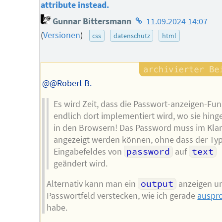
attribute instead.
Homepage
Gunnar Bittersmann
11.09.2024 14:07
des
(
Versionen
)
css
datenschutz
html
Autors
@@Robert B.
Es wird Zeit, dass die Passwort-anzeigen-Fun
endlich dort implementiert wird, wo sie hing
in den Browsern! Das Password muss im Klar
angezeigt werden können, ohne dass der Ty
Eingabefeldes von
password
auf
text
geändert wird.
Alternativ kann man ein
output
anzeigen u
Passwortfeld verstecken, wie ich gerade
auspro
habe.