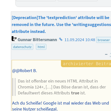
[Deprecation]The 'textprediction' attribute will be
removed in the future. Use the 'writingsuggestions
attribute instead.
Homepage
Gunnar Bittersmann
11.09.2024 10:48
browser
des
datenschutz
html
Autors
–
@@Robert B.
Das ist offenbar ein neues HTML Attribut in
Chromia 124+, […] Das Böse daran ist, dass der
Defaultwert dieses Attributs
true
ist.
Ach du Scheiße! Google ist mal wieder das Web und
seine Nutzer scheißegal.