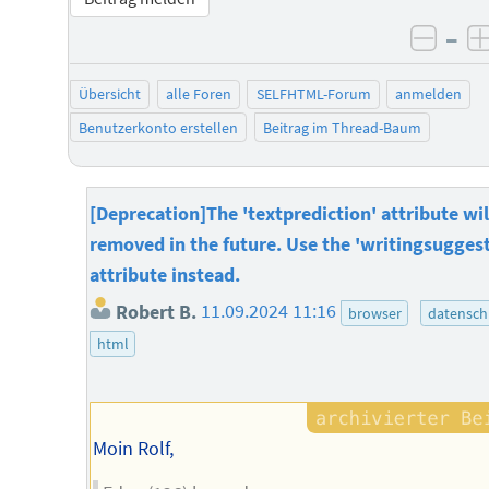
–
negat
Übersicht
alle Foren
SELFHTML-Forum
anmelden
Benutzerkonto erstellen
Beitrag im Thread-Baum
[Deprecation]The 'textprediction' attribute wil
removed in the future. Use the 'writingsugges
attribute instead.
Robert B.
11.09.2024 11:16
browser
datensch
html
Moin Rolf,