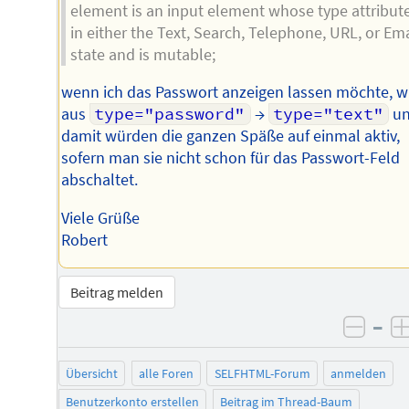
element is an input element whose type attribute
in either the Text, Search, Telephone, URL, or Ema
state and is mutable;
wenn ich das Passwort anzeigen lassen möchte, w
aus
type="password"
→
type="text"
u
damit würden die ganzen Späße auf einmal aktiv,
sofern man sie nicht schon für das Passwort-Feld
abschaltet.
Viele Grüße
Robert
Beitrag melden
–
negat
Übersicht
alle Foren
SELFHTML-Forum
anmelden
Benutzerkonto erstellen
Beitrag im Thread-Baum