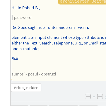
Hallo Robert B.,
password
Die Spec sagt, true - unter anderem - wenn:
element is an input element whose type attribute is 
either the Text, Search, Telephone, URL, or Email sta
and is mutable;
Rolf
--
sumpsi - posui - obstruxi
Beitrag melden
–
negati
po