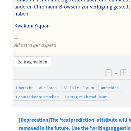
anderen Chromium-Browsern zur Verfügung gestellt
haben.
Kwakoni Yiquan
--
Ad astra per aspera
Beitrag melden
–
negati
po
Übersicht
alle Foren
SELFHTML-Forum
anmelden
Benutzerkonto erstellen
Beitrag im Thread-Baum
[Deprecation]The 'textprediction' attribute will 
removed in the future. Use the 'writingsuggestio