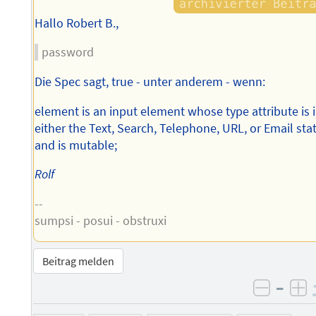
Hallo Robert B.,
password
Die Spec sagt, true - unter anderem - wenn:
element is an input element whose type attribute is 
either the Text, Search, Telephone, URL, or Email sta
and is mutable;
Rolf
--
sumpsi - posui - obstruxi
Beitrag melden
–
negati
po