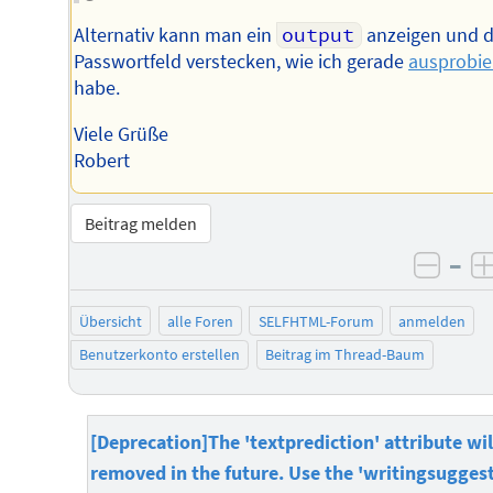
Alternativ kann man ein
output
anzeigen und 
Passwortfeld verstecken, wie ich gerade
ausprobie
habe.
Viele Grüße
Robert
Beitrag melden
–
negat
Übersicht
alle Foren
SELFHTML-Forum
anmelden
Benutzerkonto erstellen
Beitrag im Thread-Baum
[Deprecation]The 'textprediction' attribute wil
removed in the future. Use the 'writingsugges