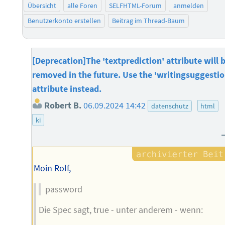
Übersicht
alle Foren
SELFHTML-Forum
anmelden
Benutzerkonto erstellen
Beitrag im Thread-Baum
[Deprecation]The 'textprediction' attribute will 
removed in the future. Use the 'writingsuggestio
attribute instead.
Robert B.
06.09.2024 14:42
datenschutz
html
ki
Moin Rolf,
password
Die Spec sagt, true - unter anderem - wenn: