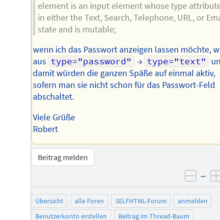
element is an input element whose type attribute
in either the Text, Search, Telephone, URL, or Ema
state and is mutable;
wenn ich das Passwort anzeigen lassen möchte, w
aus
type="password"
→
type="text"
u
damit würden die ganzen Späße auf einmal aktiv,
sofern man sie nicht schon für das Passwort-Feld
abschaltet.
Viele Grüße
Robert
Beitrag melden
–
negat
Übersicht
alle Foren
SELFHTML-Forum
anmelden
Benutzerkonto erstellen
Beitrag im Thread-Baum