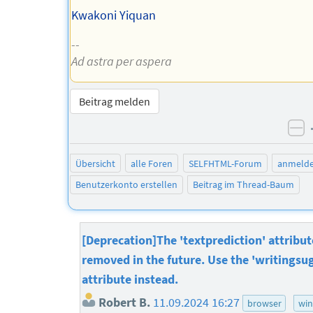
Kwakoni Yiquan
--
Ad astra per aspera
Beitrag melden
ne
Übersicht
alle Foren
SELFHTML-Forum
anmeld
Benutzerkonto erstellen
Beitrag im Thread-Baum
[Deprecation]The 'textprediction' attribut
removed in the future. Use the 'writingsu
attribute instead.
Robert B.
11.09.2024 16:27
browser
wi