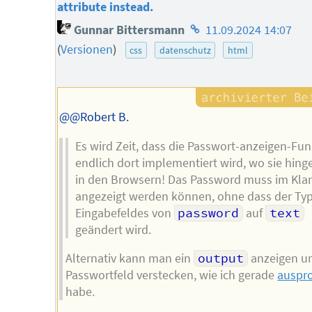
attribute instead.
Homepage
Gunnar Bittersmann
11.09.2024 14:07
des
(
Versionen
)
css
datenschutz
html
Autors
@@Robert B.
Es wird Zeit, dass die Passwort-anzeigen-Fun
endlich dort implementiert wird, wo sie hing
in den Browsern! Das Password muss im Klar
angezeigt werden können, ohne dass der Ty
Eingabefeldes von
password
auf
text
geändert wird.
Alternativ kann man ein
output
anzeigen u
Passwortfeld verstecken, wie ich gerade
auspro
habe.