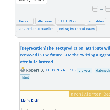
–
negat
Übersicht
alle Foren
SELFHTML-Forum
anmelden
Benutzerkonto erstellen
Beitrag im Thread-Baum
[Deprecation]The 'textprediction' attribute wil
removed in the future. Use the 'writingsugges
attribute instead.
Robert B.
11.09.2024 11:16
browser
datensch
html
Moin Rolf,