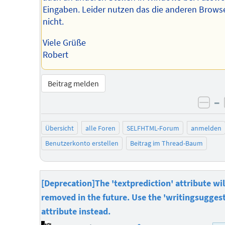
Eingaben. Leider nutzen das die anderen Brows
nicht.
Viele Grüße
Robert
Beitrag melden
–
neg
Übersicht
alle Foren
SELFHTML-Forum
anmelden
Benutzerkonto erstellen
Beitrag im Thread-Baum
[Deprecation]The 'textprediction' attribute wil
removed in the future. Use the 'writingsugges
attribute instead.
Homepage