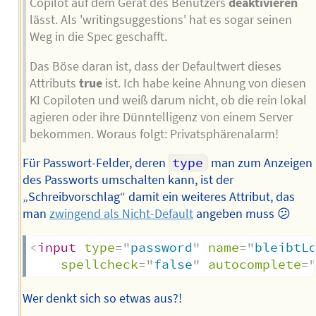
Copilot auf dem Gerät des Benutzers
deaktivieren
lässt. Als 'writingsuggestions' hat es sogar seinen
Weg in die Spec geschafft.
Das Böse daran ist, dass der Defaultwert dieses
Attributs
true
ist. Ich habe keine Ahnung von diesen
KI Copiloten und weiß darum nicht, ob die rein lokal
agieren oder ihre Dünntelligenz von einem Server
bekommen. Woraus folgt: Privatsphärenalarm!
Für Passwort-Felder, deren
type
man zum Anzeigen
des Passworts umschalten kann, ist der
„Schreibvorschlag“ damit ein weiteres Attribut, das
man
zwingend als Nicht-Default
angeben muss 😕
<
input
type
=
"
password
"
name
=
"
bleibtL
spellcheck
=
"
false
"
autocomplete
=
Wer denkt sich so etwas aus?!