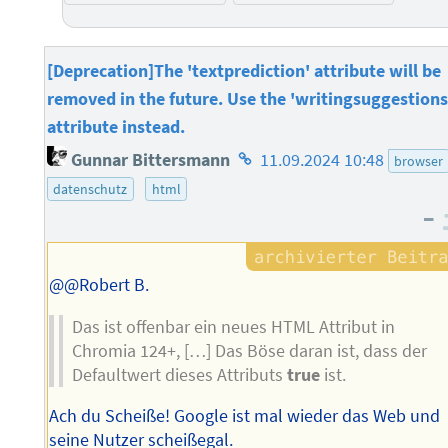
[Deprecation]The 'textprediction' attribute will be
removed in the future. Use the 'writingsuggestions
attribute instead.
Homepage
Gunnar Bittersmann
11.09.2024 10:48
browser
des
datenschutz
html
Autors
–
@@Robert B.
Das ist offenbar ein neues HTML Attribut in
Chromia 124+, […] Das Böse daran ist, dass der
Defaultwert dieses Attributs
true
ist.
Ach du Scheiße! Google ist mal wieder das Web und
seine Nutzer scheißegal.