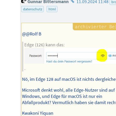
Gunnar Bittersmann
11.09.2024 11:48
br
des
datenschutz
html
Autors
@@Rolf B
Edge (126) kann das:
.
Nö, im Edge 128 auf macOS ist nichts dergleiche
Microsoft denkt wohl, alle Edge-Nutzer sind auf
Windows, und Edge für macOS ist nur ein
Abfallprodukt? Vermutlich haben sie damit recht
Kwakoni Yiquan