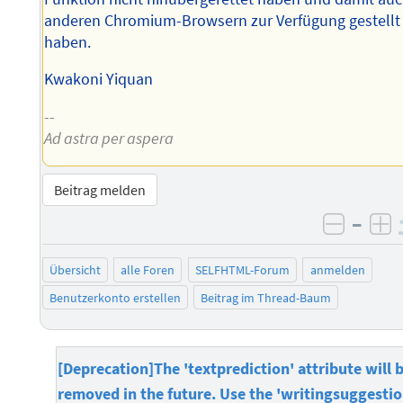
anderen Chromium-Browsern zur Verfügung gestellt
haben.
Kwakoni Yiquan
--
Ad astra per aspera
Beitrag melden
–
negati
po
Übersicht
alle Foren
SELFHTML-Forum
anmelden
Benutzerkonto erstellen
Beitrag im Thread-Baum
[Deprecation]The 'textprediction' attribute will 
removed in the future. Use the 'writingsuggestio