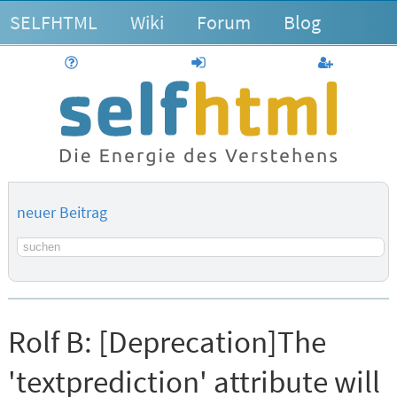
SELFHTML
Wiki
Forum
Blog
Hilfe
anmelden
Benutzerk
neuer Beitrag
Suchbegriff
Rolf B:
[Deprecation]The
'textprediction' attribute will