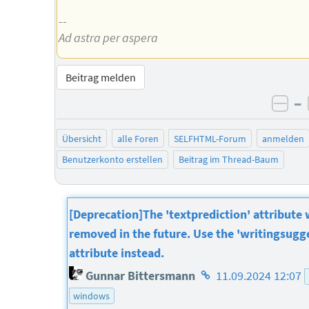
--
Ad astra per aspera
Beitrag melden
–
neg
Übersicht
alle Foren
SELFHTML-Forum
anmelden
Benutzerkonto erstellen
Beitrag im Thread-Baum
[Deprecation]The 'textprediction' attribute w
removed in the future. Use the 'writingsugg
attribute instead.
Homepage
Gunnar Bittersmann
11.09.2024 12:07
des
windows