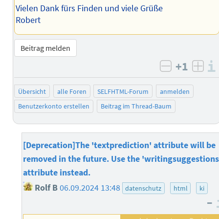
Vielen Dank fürs Finden und viele Grüße
Robert
Beitrag melden
+1
negativ b
posi
Übersicht
alle Foren
SELFHTML-Forum
anmelden
Benutzerkonto erstellen
Beitrag im Thread-Baum
[Deprecation]The 'textprediction' attribute will be
removed in the future. Use the 'writingsuggestions
attribute instead.
Rolf B
06.09.2024 13:48
datenschutz
html
ki
–