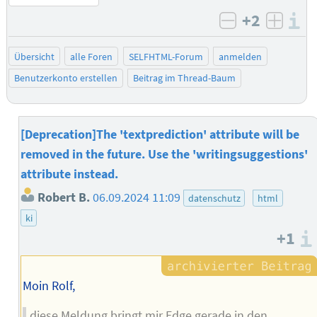
+2
I
negativ bew
posit
Übersicht
alle Foren
SELFHTML-Forum
anmelden
Benutzerkonto erstellen
Beitrag im Thread-Baum
[Deprecation]The 'textprediction' attribute will be
removed in the future. Use the 'writingsuggestions'
attribute instead.
Robert B.
06.09.2024 11:09
datenschutz
html
ki
+1
Moin Rolf,
diese Meldung bringt mir Edge gerade in den