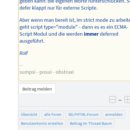
geben kann: die eigenen Worte runterschlucken. S
defer klappt nur für externe Scripte.
Aber wenn man bereit ist, im strict mode zu arbeit
geht script type="module" - dann es es ein ECMA-
Script Modul und die werden
immer
deferred
ausgeführt.
Rolf
--
sumpsi - posui - obstruxi
Beitrag melden
–
negat
Übersicht
alle Foren
SELFHTML-Forum
anmelden
Benutzerkonto erstellen
Beitrag im Thread-Baum