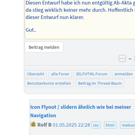
Diesen Entwurf habe ich nun entgültig Ab-Akta g
da stieg wirklich keiner mehr durch. Hoffentlich 
dieser Entwurf nun klarer.
Gut..
Beitrag melden
–
neg
Übersicht
alle Foren
SELFHTML-Forum
anmelden
Benutzerkonto erstellen
Beitrag im Thread-Baum
Icon Flyout / slidern ähnlich wie bei meiner
Navigation
Rolf B
01.05.2025 22:28
css
html
meinu