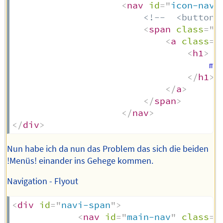
<
nav
id
=
"
icon-nav
"
<!--  <button 
<
span
class
=
"
m
<
a
class
=
"
<
h1
>
									maxmustermann.eu

</
h1
>
</
a
>
</
span
>
</
nav
>
</
div
>
Nun habe ich da nun das Problem das sich die beiden
!Menüs! einander ins Gehege kommen.
Navigation - Flyout
<
div
id
=
"
navi-span
"
>
<
nav
id
=
"
main-nav
"
class
=
"