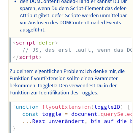
den DOMContentLoaded-Handler kannst Du Dir
sparen, wenn Du dem Script-Element das defer-
Attribut gibst. defer-Scripte werden unmittelbar
vor Auslösen des DOMContentLoaded Events
ausgeführt.
<
script
defer
>
// JS, das erst läuft, wenn das D
</
script
>
Zu deinem eigentlichen Problem: Ich denke mir, die
Funktion flyoutExtension sollte einen Parameter
bekommen: toggleID. Den verwendest Du in der
Funktion zur Identifikation des Toggles.
function
flyoutExtension
(
toggleID
)
{
const
 toggle 
=
 document
.
querySele
...
Rest unverändert
,
 bis auf die 
}