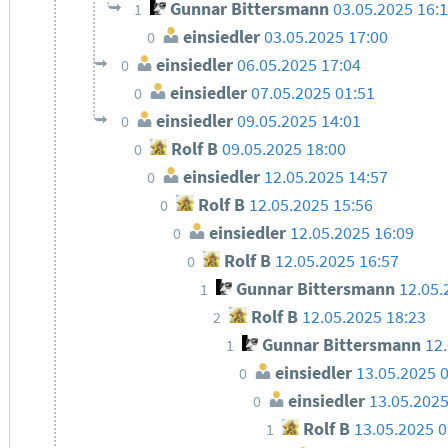
Gunnar Bittersmann
03.05.2025 16:
1
einsiedler
03.05.2025 17:00
0
einsiedler
06.05.2025 17:04
0
einsiedler
07.05.2025 01:51
0
einsiedler
09.05.2025 14:01
0
Rolf B
09.05.2025 18:00
0
einsiedler
12.05.2025 14:57
0
Rolf B
12.05.2025 15:56
0
einsiedler
12.05.2025 16:09
0
Rolf B
12.05.2025 16:57
0
Gunnar Bittersmann
12.05.
1
Rolf B
12.05.2025 18:23
2
Gunnar Bittersmann
12
1
einsiedler
13.05.2025 
0
einsiedler
13.05.2025
0
Rolf B
13.05.2025 0
1