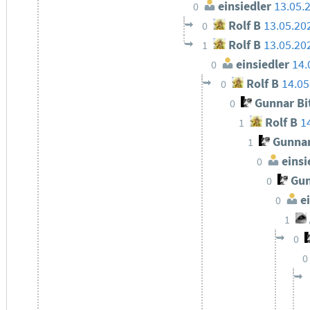
einsiedler
13.05.
0
Rolf B
13.05.20
0
Rolf B
13.05.20
1
einsiedler
14.
0
Rolf B
14.05
0
Gunnar Bi
0
Rolf B
1
1
Gunnar
1
einsi
0
Gun
0
ei
0
1
0
0