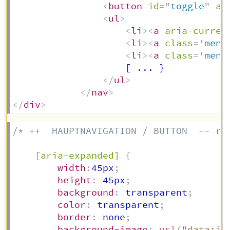
<
button
id
=
"
toggle
"
ar
<
ul
>
<
li
>
<
a
aria-curren
<
li
>
<
a
class
=
'
menu
<
li
>
<
a
class
=
'
menu
					[ ... }

</
ul
>
</
nav
>
</
div
>
/* ++  HAUPTNAVIGATION / BUTTON  -- re
[aria-expanded]
{
width
:
45px
;
height
:
 45px
;
background
:
 transparent
;
color
:
 transparent
;
border
:
 none
;
background-image
:
url
(
"data:im