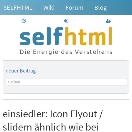
SELFHTML
Wiki
Forum
Blog
Hilfe
anmelden
Benutzerk
neuer Beitrag
Suchbegriff
einsiedler:
Icon Flyout /
slidern ähnlich wie bei