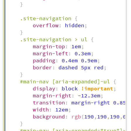
}
.site-navigation
{
overflow
:
 hidden
;
}
.site-navigation > ul
{
margin-top
:
 1em
;
margin-left
:
 0.3em
;
padding
:
 0.4em 0.9em
;
border
:
 dashed 5px red
;
}
#main-nav [aria-expanded]~ul
{
display
:
 block 
!important
;
margin-right
:
 -12.3em
;
transition
:
 margin-right 0.85s
width
:
 12em
;
background
:
rgb
(
190
,
190
,
190
,
0.
}
#main-nav [aria-expanded="true"]~u