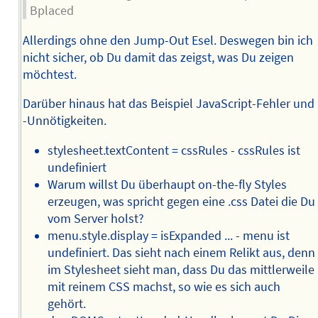
Bplaced
Allerdings ohne den Jump-Out Esel. Deswegen bin ich
nicht sicher, ob Du damit das zeigst, was Du zeigen
möchtest.
Darüber hinaus hat das Beispiel JavaScript-Fehler und
-Unnötigkeiten.
stylesheet.textContent = cssRules - cssRules ist
undefiniert
Warum willst Du überhaupt on-the-fly Styles
erzeugen, was spricht gegen eine .css Datei die Du
vom Server holst?
menu.style.display = isExpanded ... - menu ist
undefiniert. Das sieht nach einem Relikt aus, denn
im Stylesheet sieht man, dass Du das mittlerweile
mit reinem CSS machst, so wie es sich auch
gehört.