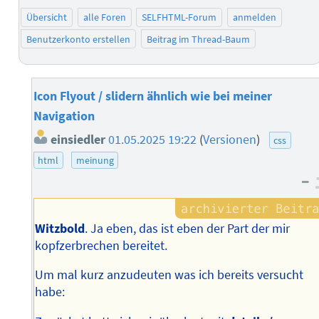
Übersicht
alle Foren
SELFHTML-Forum
anmelden
Benutzerkonto erstellen
Beitrag im Thread-Baum
Icon Flyout / slidern ähnlich wie bei meiner
Navigation
einsiedler
01.05.2025 19:22
(
Versionen
)
css
html
meinung
–
Witzbold
. Ja eben, das ist eben der Part der mir
kopfzerbrechen bereitet.
Um mal kurz anzudeuten was ich bereits versucht
habe: