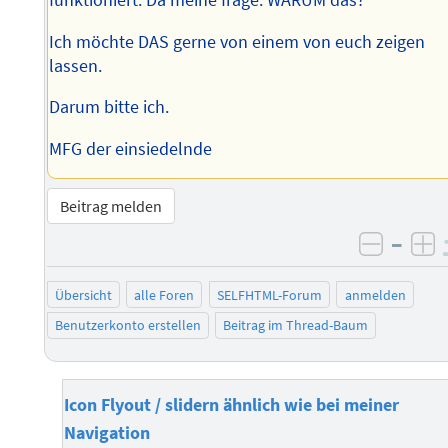
Ich möchte DAS gerne von einem von euch zeigen
lassen.
Darum bitte ich.
MFG der einsiedelnde
Beitrag melden
–
negati
po
Übersicht
alle Foren
SELFHTML-Forum
anmelden
Benutzerkonto erstellen
Beitrag im Thread-Baum
Icon Flyout / slidern ähnlich wie bei meiner
Navigation