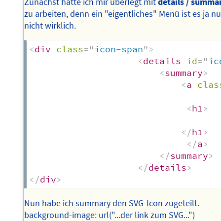
Zunächst hatte ich mir überlegt mit
details / summa
zu arbeiten, denn ein "eigentliches" Menü ist es ja n
nicht wirklich.
<
div
class
=
"
icon-span
"
>
<
details
id
=
"
ic
<
summary
>
<
a
clas
<
h1
>
									maxmustermann.eu
</
h1
>
</
a
>
</
summary
>
</
details
>
</
div
>
Nun habe ich summary den SVG-Icon zugeteilt.
background-image: url("...der link zum SVG...")