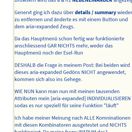
Browsern wird das a & h1
NEBENEINANDER
angezeig
Genervt ging ich dazu über
details / summary
wiede
zu entfernen und änderte es mit einem Button und
dem aria=expanded Zeugs.
Da das Hauptmenü schon fertig war funktionierte
anschliessend GAR NICHTS mehr, weder das
Hauptmenü noch der Esel-Run
DESHALB die Frage in meinem Post: Bei beiden wird
dieses aria-expanded Gedöns NICHT angewendet,
kommen sich also ins Gehege.
WIE NUN kann man nun mit meinen tausenden
Attributen mein [aria-expanded] INDIVIDUALISIEREN
sodas es nur speziell für seine Funktion "läuft"
Ich habe meiner Meinung nach ALLE Komninationen
mit diesen Kombinatoren ausgetestet und NICHTS
funktioniert. Da meine frage: WARUM das?