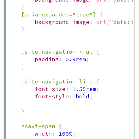
}
[aria-expanded="true"]
{
background-image
:
url
(
"data:im
}
.site-navigation > ul
{
padding
:
 0.9rem
;
}
.site-navigation li a
{
font-size
:
 1.55rem
;
font-style
:
 bold
;
}
#navi-span
{
width
:
 100%
;