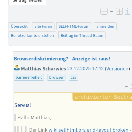
Beitrag melden
–
negativ 
posi
Übersicht
alle Foren
SELFHTML-Forum
anmelden
Benutzerkonto erstellen
Beitrag im Thread-Baum
Browserdiskrimierung? - Anzeige ist raus!
Matthias Scharwies
23.12.2025 17:42
(
Versionen
)
barrierefreiheit
browser
css
–
Servus!
Hallo Matthias,
Der Link
wiki.selfhtml.org grid-layout broken -