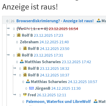
Anzeige ist raus!
Browserdiskrimierung? - Anzeige ist raus!
Ma
0
26
{∀x⊂ℕ \ 1: x = 0}
23.12.2025 16:54
0
Rolf B
23.12.2025 17:23
2
Zebraham
24.12.2025 21:40
0
Rolf B
24.12.2025 23:50
0
Rolf B
23.12.2025 17:31
0
Matthias Scharwies
23.12.2025 17:42
0
Rolf B
23.12.2025 18:32
0
Rolf B
24.12.2025 10:37
0
Matthias Scharwies
24.12.2025 10:57
0
JürgenB
24.12.2025 11:30
0
Fred
26.12.2025 12:11
1
Palemoon, Waterfox und LibreWolf
Matt
0