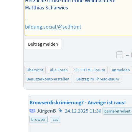
Herzliche Grüße und frohe Weihnachten!
Matthias Scharwies
--
bildung.social/@selfhtml
Beitrag melden
–
neg
Übersicht
alle Foren
SELFHTML-Forum
anmelden
Benutzerkonto erstellen
Beitrag im Thread-Baum
Browserdiskrimierung? - Anzeige ist raus!
Homepage
JürgenB
24.12.2025 11:30
barrierefreiheit
des
browser
css
Autors