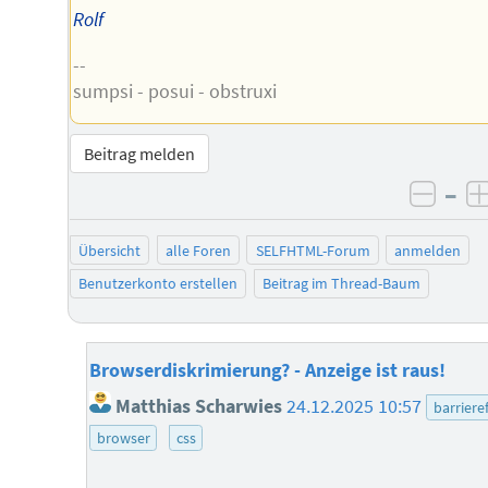
Rolf
--
sumpsi - posui - obstruxi
Beitrag melden
–
negat
Übersicht
alle Foren
SELFHTML-Forum
anmelden
Benutzerkonto erstellen
Beitrag im Thread-Baum
Browserdiskrimierung? - Anzeige ist raus!
Matthias Scharwies
24.12.2025 10:57
barrieref
browser
css