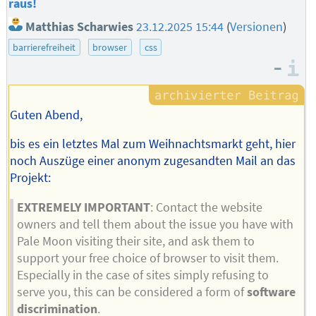
raus!
Matthias Scharwies
23.12.2025 15:44
(
Versionen
)
barrierefreiheit
browser
css
–
I
Guten Abend,
bis es ein letztes Mal zum Weihnachtsmarkt geht, hier
noch Auszüge einer anonym zugesandten Mail an das
Projekt:
EXTREMELY IMPORTANT
: Contact the website
owners and tell them about the issue you have with
Pale Moon visiting their site, and ask them to
support your free choice of browser to visit them.
Especially in the case of sites simply refusing to
serve you, this can be considered a form of
software
discrimination
.