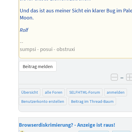
Und das ist aus meiner Sicht ein klarer Bug im Pal
Moon.
Rolf
--
sumpsi - posui - obstruxi
Beitrag melden
–
negat
Übersicht
alle Foren
SELFHTML-Forum
anmelden
Benutzerkonto erstellen
Beitrag im Thread-Baum
Browserdiskrimierung? - Anzeige ist raus!