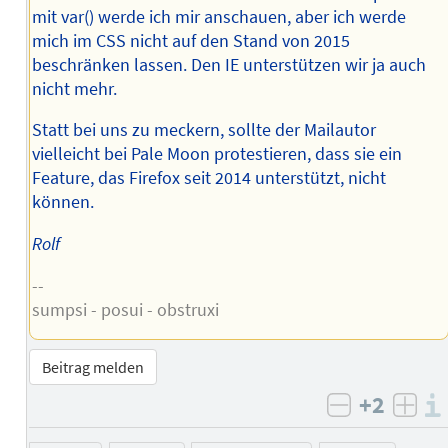
mit var() werde ich mir anschauen, aber ich werde
mich im CSS nicht auf den Stand von 2015
beschränken lassen. Den IE unterstützen wir ja auch
nicht mehr.
Statt bei uns zu meckern, sollte der Mailautor
vielleicht bei Pale Moon protestieren, dass sie ein
Feature, das Firefox seit 2014 unterstützt, nicht
können.
Rolf
--
sumpsi - posui - obstruxi
Beitrag melden
+2
negativ b
posi