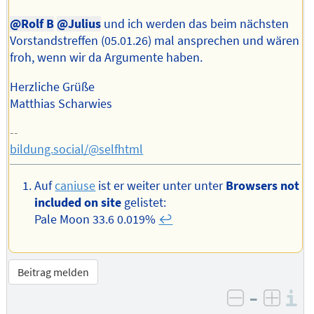
@Rolf B
@Julius
und ich werden das beim nächsten
Vorstandstreffen (05.01.26) mal ansprechen und wären
froh, wenn wir da Argumente haben.
Herzliche Grüße
Matthias Scharwies
--
bildung.social/@selfhtml
Auf
caniuse
ist er weiter unter unter
Browsers not
included on site
gelistet:
Pale Moon 33.6 0.019%
↩︎
Beitrag melden
–
I
negativ be
posit