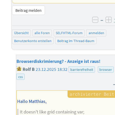
Beitrag melden
–
negati
po
Übersicht
alle Foren
SELFHTML-Forum
anmelden
Benutzerkonto erstellen
Beitrag im Thread-Baum
Browserdiskrimierung? - Anzeige ist raus!
Rolf B
23.12.2025 18:32
barrierefreiheit
browser
css
Hallo Matthias,
It doesn't like grid containing var;