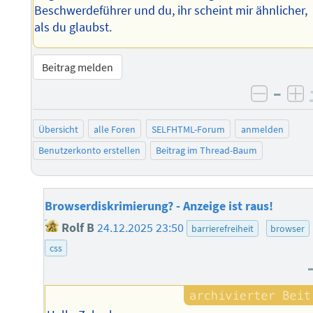
Beschwerdeführer und du, ihr scheint mir ähnlicher,
als du glaubst.
Beitrag melden
–
negati
po
Übersicht
alle Foren
SELFHTML-Forum
anmelden
Benutzerkonto erstellen
Beitrag im Thread-Baum
Browserdiskrimierung? - Anzeige ist raus!
Rolf B
24.12.2025 23:50
barrierefreiheit
browser
css