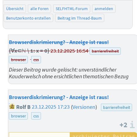
Übersicht
alle Foren
SELFHTML-Forum
anmelden
Benutzerkonto erstellen
Beitrag im Thread-Baum
Browserdiskrimierung? - Anzeige ist raus!
{∀x⊂ℕ \ 1: x = 0}
23.12.2025 16:54
barrierefreiheit
browser
css
Dieser Beitrag wurde gelöscht: unverständlicher
Kauderwelsch ohne ersichtlichen thematischen Bezug
Browserdiskrimierung? - Anzeige ist raus!
Rolf B
23.12.2025 17:23
(
Versionen
)
barrierefreiheit
browser
css
+2