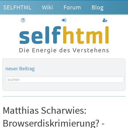
SELFHTML
Wiki
Forum
Blog
Hilfe
anmelden
Benutzerk
neuer Beitrag
Suchbegriff
Matthias Scharwies:
Browserdiskrimierung? -