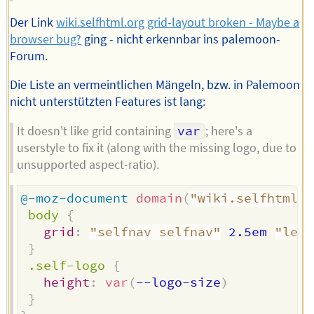
Der Link
wiki.selfhtml.org grid-layout broken - Maybe a
browser bug?
ging - nicht erkennbar ins palemoon-
Forum.
Die Liste an vermeintlichen Mängeln, bzw. in Palemoon
nicht unterstützten Features ist lang:
It doesn't like grid containing
var
; here's a
userstyle to fix it (along with the missing logo, due to
unsupported aspect-ratio).
@-moz-document
domain
(
"wiki.selfhtml.o
body
{
grid
:
"selfnav selfnav"
 2.5em 
"left
}
.self-logo
{
height
:
var
(
--logo-size
)
}