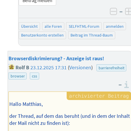
Beitrag melden
–
negat
Übersicht
alle Foren
SELFHTML-Forum
anmelden
Benutzerkonto erstellen
Beitrag im Thread-Baum
Browserdiskrimierung? - Anzeige ist raus!
Rolf B
23.12.2025 17:31
(
Versionen
)
barrierefreiheit
browser
css
–
Hallo Matthias,
der Thread, auf dem das beruht (und in dem der Inhalt
der Mail nicht zu finden ist):