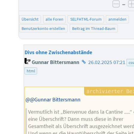
–
negat
Übersicht
alle Foren
SELFHTML-Forum
anmelden
Benutzerkonto erstellen
Beitrag im Thread-Baum
Divs ohne Zwischenabstände
Homepage
Gunnar Bittersmann
26.02.2025 07:21
css
des
html
Autors
@@Gunnar Bittersmann
Vermutlich ist „Bienvenue dans la Cantine .....“ 
eine Überschrift? Dann muss diese in ihrer
Gesamtheit als Überschrift ausgezeichnet wer
Und wenn es die Hauptüberschrift der Seite ist