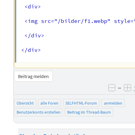
  <div>

  <img src="/bilder/f1.webp" style=
  </div>

 </div>

Beitrag melden
–
negati
po
Übersicht
alle Foren
SELFHTML-Forum
anmelden
Benutzerkonto erstellen
Beitrag im Thread-Baum