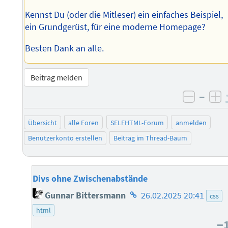
Kennst Du (oder die Mitleser) ein einfaches Beispiel,
ein Grundgerüst, für eine moderne Homepage?
Besten Dank an alle.
Beitrag melden
–
negati
po
Übersicht
alle Foren
SELFHTML-Forum
anmelden
Benutzerkonto erstellen
Beitrag im Thread-Baum
Divs ohne Zwischenabstände
Homepage
Gunnar Bittersmann
26.02.2025 20:41
css
des
html
Autors
−