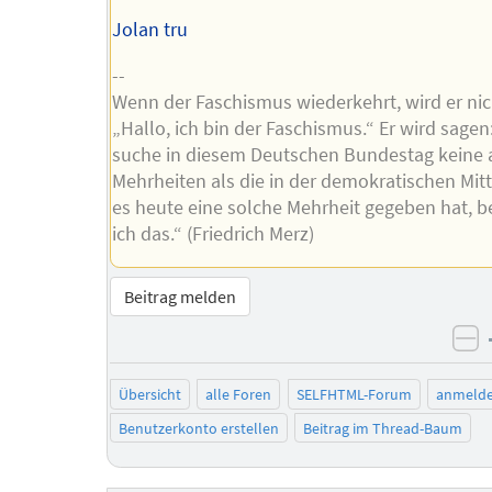
Jolan tru
--
Wenn der Faschismus wiederkehrt, wird er ni
„Hallo, ich bin der Faschismus.“ Er wird sagen
suche in diesem Deutschen Bundestag keine
Mehrheiten als die in der demokratischen Mit
es heute eine solche Mehrheit gegeben hat, 
ich das.“ (Friedrich Merz)
Beitrag melden
ne
Übersicht
alle Foren
SELFHTML-Forum
anmeld
Benutzerkonto erstellen
Beitrag im Thread-Baum