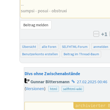
--
sumpsi - posui - obstruxi
Beitrag melden
+1
negat
Übersicht
alle Foren
SELFHTML-Forum
anmelden
Benutzerkonto erstellen
Beitrag im Thread-Baum
Divs ohne Zwischenabstände
Homepage
Gunnar Bittersmann
27.02.2025 00:46
des
(
Versionen
)
html
selfhtml-wiki
Autors