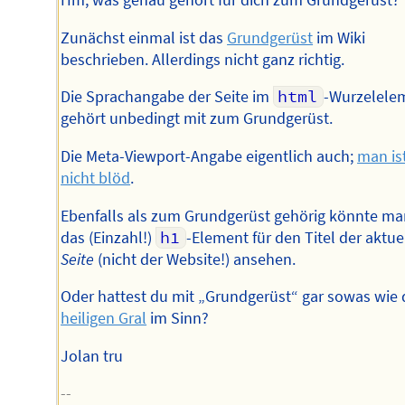
Hm, was genau gehört für dich zum Grundgerüst?
Zunächst einmal ist das
Grundgerüst
im Wiki
beschrieben. Allerdings nicht ganz richtig.
Die Sprachangabe der Seite im
html
-Wurzelele
gehört unbedingt mit zum Grundgerüst.
Die Meta-Viewport-Angabe eigentlich auch;
man ist
nicht blöd
.
Ebenfalls als zum Grundgerüst gehörig könnte ma
das (Einzahl!)
h1
-Element für den Titel der aktue
Seite
(nicht der Website!) ansehen.
Oder hattest du mit „Grundgerüst“ gar sowas wie
heiligen Gral
im Sinn?
Jolan tru
--