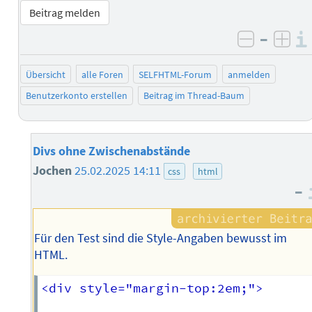
Beitrag melden
–
negativ 
posi
Übersicht
alle Foren
SELFHTML-Forum
anmelden
Benutzerkonto erstellen
Beitrag im Thread-Baum
Divs ohne Zwischenabstände
Jochen
25.02.2025 14:11
css
html
–
Für den Test sind die Style-Angaben bewusst im
HTML.
<div style="margin-top:2em;">
