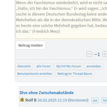
Wenn der Faschismus wiederkehrt, wird er nicht s
„Hallo, ich bin der Faschismus.“ Er wird sagen: „Ic
suche in diesem Deutschen Bundestag keine ande
Mehrheiten als die in der demokratischen Mitte. 
es heute eine solche Mehrheit gegeben hat, bedau
ich das.“ (Friedrich Merz)
Beitrag melden
−1
negati
Übersicht
alle Foren
SELFHTML-Forum
anmelden
Benutzerkonto erstellen
Beitrag im Thread-Baum
Divs ohne Zwischenabstände
Rolf B
26.02.2025 21:19
(
Versionen
)
css
ht