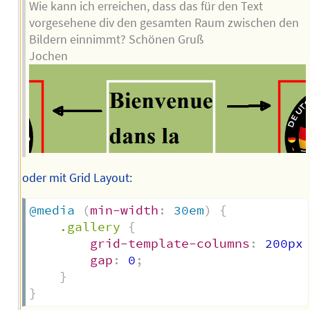
Wie kann ich erreichen, dass das für den Text
vorgesehene div den gesamten Raum zwischen den
Bildern einnimmt? Schönen Gruß
Jochen
oder mit Grid Layout:
@media
(
min-width
:
 30em
)
{
.gallery
{
grid-template-columns
:
 200px
gap
:
 0
;
}
}