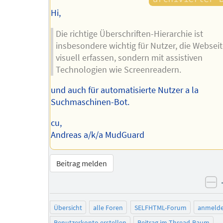
Hi,
Die richtige Überschriften-Hierarchie ist
insbesondere wichtig für Nutzer, die Webseit
visuell erfassen, sondern mit assistiven
Technologien wie Screenreadern.
und auch für automatisierte Nutzer a la
Suchmaschinen-Bot.
cu,
Andreas a/k/a MudGuard
Beitrag melden
ne
Übersicht
alle Foren
SELFHTML-Forum
anmeld
Benutzerkonto erstellen
Beitrag im Thread-Baum