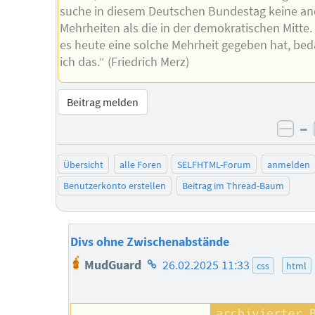
suche in diesem Deutschen Bundestag keine a
Mehrheiten als die in der demokratischen Mitte
es heute eine solche Mehrheit gegeben hat, be
ich das.“ (Friedrich Merz)
Beitrag melden
–
neg
Übersicht
alle Foren
SELFHTML-Forum
anmelden
Benutzerkonto erstellen
Beitrag im Thread-Baum
Divs ohne Zwischenabstände
Homepage
MudGuard
26.02.2025 11:33
css
html
des
Autors