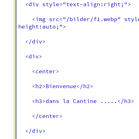
  <div style="text-align:right;">

    <img src="/bilder/f1.webp" styl
height:auto;">

  </div>

  <div>

    <center>

	<h2>Bienvenue</h2>

	<h3>dans la Cantine .....</h3>

	</center>

  </div>
