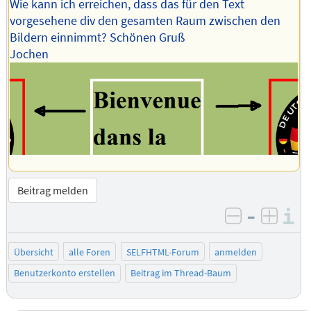
Wie kann ich erreichen, dass das für den Text
vorgesehene div den gesamten Raum zwischen den
Bildern einnimmt? Schönen Gruß
Jochen
Beitrag melden
–
I
negativ be
posit
Übersicht
alle Foren
SELFHTML-Forum
anmelden
Benutzerkonto erstellen
Beitrag im Thread-Baum