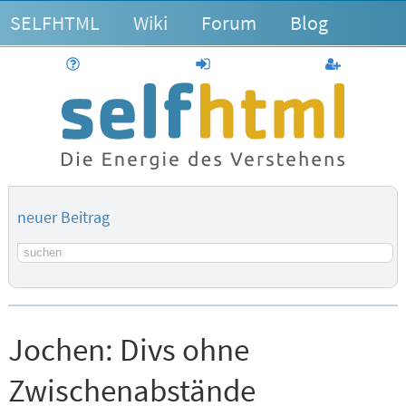
SELFHTML
Wiki
Forum
Blog
Hilfe
anmelden
Benutzerk
neuer Beitrag
Suchbegriff
Jochen:
Divs ohne
Zwischenabstände