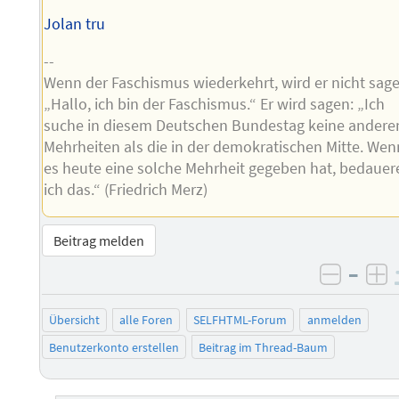
Jolan tru
--
Wenn der Faschismus wiederkehrt, wird er nicht sag
„Hallo, ich bin der Faschismus.“ Er wird sagen: „Ich
suche in diesem Deutschen Bundestag keine andere
Mehrheiten als die in der demokratischen Mitte. Wen
es heute eine solche Mehrheit gegeben hat, bedauer
ich das.“ (Friedrich Merz)
Beitrag melden
–
negati
po
Übersicht
alle Foren
SELFHTML-Forum
anmelden
Benutzerkonto erstellen
Beitrag im Thread-Baum