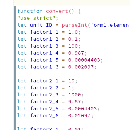
function
convert
(
)
{
"use strict"
;
let
 unit_ID 
=
parseInt
(
form1
.
elemen
let
 factor1_1 
=
1.0
;
let
 factor1_2 
=
0.1
;
let
 factor1_3 
=
100
;
let
 factor1_4 
=
0.987
;
let
 factor1_5 
=
0.00004403
;
let
 factor1_6 
=
0.002097
;
let
 factor2_1 
=
10
;
let
 factor2_2 
=
1
;
let
 factor2_3 
=
1000
;
let
 factor2_4 
=
9.87
;
let
 factor2_5 
=
0.0004403
;
let
 factor2_6 
=
0.02097
;
let
 factor3_1 
=
0.01
;