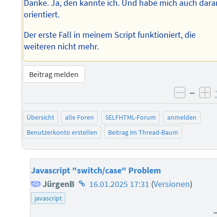
Danke. Ja, den kannte ich. Und habe mich auch dara
orientiert.
Der erste Fall in meinem Script funktioniert, die
weiteren nicht mehr.
Beitrag melden
–
negati
po
Übersicht
alle Foren
SELFHTML-Forum
anmelden
Benutzerkonto erstellen
Beitrag im Thread-Baum
Javascript "switch/case" Problem
Homepage
JürgenB
16.01.2025 17:31
(
Versionen
)
des
javascript
Autors