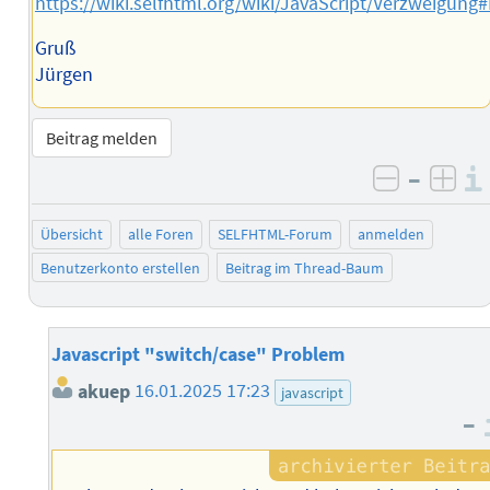
https://wiki.selfhtml.org/wiki/JavaScript/Verzweigung
Gruß
Jürgen
Beitrag melden
–
negativ 
posi
Übersicht
alle Foren
SELFHTML-Forum
anmelden
Benutzerkonto erstellen
Beitrag im Thread-Baum
Javascript "switch/case" Problem
akuep
16.01.2025 17:23
javascript
–