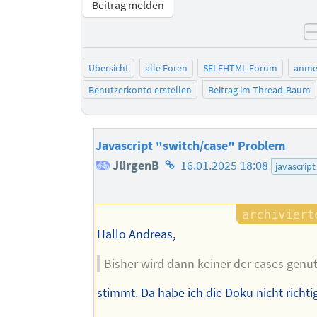
Beitrag melden
Übersicht
alle Foren
SELFHTML-Forum
anme
Benutzerkonto erstellen
Beitrag im Thread-Baum
Javascript "switch/case" Problem
Homepage
JürgenB
16.01.2025 18:08
javascript
des
Autors
Hallo Andreas,
Bisher wird dann keiner der cases genut
stimmt. Da habe ich die Doku nicht richti