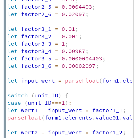
let
 factor2_5 
=
0.0004403
;
let
 factor2_6 
=
0.02097
;
let
 factor3_1 
=
0.01
;
let
 factor3_2 
=
0.001
;
let
 factor3_3 
=
1
;
let
 factor3_4 
=
0.00987
;
let
 factor3_5 
=
0.0000004403
;
let
 factor3_6 
=
0.00002097
;
let
 input_wert 
=
parseFloat
(
form1
.
elem
switch
(
unit_ID
)
{
case
(
unit_ID
===
1
)
:
let
 wert1 
=
 input_wert 
*
 factor1_1
;
parseFloat
(
form1
.
elements
.
value01
.
valu
let
 wert2 
=
 input_wert 
*
 factor1_2
;