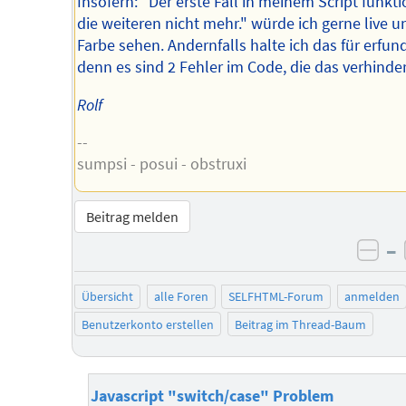
Insofern: "Der erste Fall in meinem Script funkti
die weiteren nicht mehr." würde ich gerne live u
Farbe sehen. Andernfalls halte ich das für erfun
denn es sind 2 Fehler im Code, die das verhinde
Rolf
--
sumpsi - posui - obstruxi
Beitrag melden
–
neg
Übersicht
alle Foren
SELFHTML-Forum
anmelden
Benutzerkonto erstellen
Beitrag im Thread-Baum
Javascript "switch/case" Problem