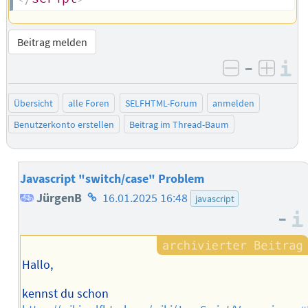
Beitrag melden
–
I
negativ be
posit
Übersicht
alle Foren
SELFHTML-Forum
anmelden
Benutzerkonto erstellen
Beitrag im Thread-Baum
Javascript "switch/case" Problem
Homepage
JürgenB
16.01.2025 16:48
javascript
–
des
Autors
Hallo,
kennst du schon