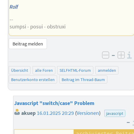
Rolf
--
sumpsi - posui - obstruxi
Beitrag melden
–
negativ 
posi
Übersicht
alle Foren
SELFHTML-Forum
anmelden
Benutzerkonto erstellen
Beitrag im Thread-Baum
Javascript "switch/case" Problem
akuep
16.01.2025 20:29
(
Versionen
)
javascript
–