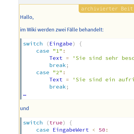
Hallo,
im Wiki werden zwei Fälle behandelt:
switch
(
Eingabe
)
{
case
"1"
:
        Text 
=
'Sie sind sehr bes
break
;
case
"2"
:
        Text 
=
'Sie sind ein aufr
break
;
und
switch
(
true
)
{
case
 EingabeWert 
<
50
: