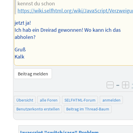
kennst du schon
https://wiki.selfhtml.org/wiki/JavaScript/Verzwei
jetzt ja!
Ich hab ein Dreirad gewonnen! Wo kann ich das
abholen?
Gruß
Kalk
Beitrag melden
–
negati
po
Übersicht
alle Foren
SELFHTML-Forum
anmelden
Benutzerkonto erstellen
Beitrag im Thread-Baum
Javascript "switch/case" Problem