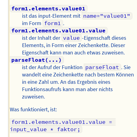
form1.elements.value01
ist das input-Element mit
name="value01"
im Form
form1
.
form1.elements.value01.value
ist der Inhalt der
value
-Eigenschaft dieses
Elements, in Form einer Zeichenkette. Dieser
Eigenschaft kann man auch etwas zuweisen.
parseFloat(...)
ist der Aufruf der Funktion
parseFloat
. Sie
wandelt eine Zeichenkette nach bestem Können
in eine Zahl um. An das Ergebnis eines
Funktionsaufrufs kann man aber nichts
zuweisen.
Was funktioniert, ist:
form1.elements.value01.value = 
input_value * faktor;