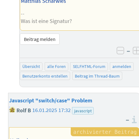
Matthias Scharwies
--
Was ist eine Signatur?
Beitrag melden
–
negat
Übersicht
alle Foren
SELFHTML-Forum
anmelden
Benutzerkonto erstellen
Beitrag im Thread-Baum
Javascript "switch/case" Problem
Rolf B
16.01.2025 17:32
javascript
–