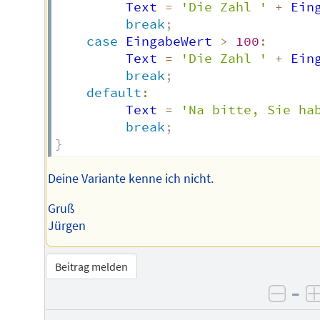
         Text 
=
'Die Zahl '
+
 Ein
break
;
case
 EingabeWert 
>
100
:
         Text 
=
'Die Zahl '
+
 Ein
break
;
default
:
         Text 
=
'Na bitte, Sie ha
break
;
}
Deine Variante kenne ich nicht.
Gruß
Jürgen
Beitrag melden
–
negat