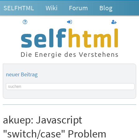
SELFHTML
Wiki
Forum
Blog
Hilfe
anmelden
Benutzerk
neuer Beitrag
Suchbegriff
akuep:
Javascript
"switch/case" Problem