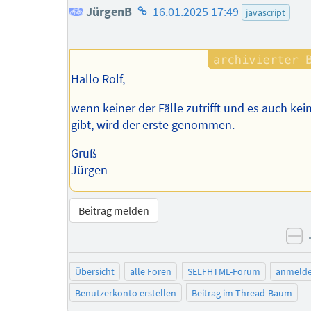
Homepage
JürgenB
16.01.2025 17:49
javascript
des
Autors
Hallo Rolf,
wenn keiner der Fälle zutrifft und es auch kein
gibt, wird der erste genommen.
Gruß
Jürgen
Beitrag melden
ne
Übersicht
alle Foren
SELFHTML-Forum
anmeld
Benutzerkonto erstellen
Beitrag im Thread-Baum