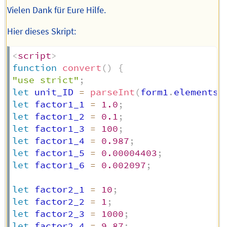
Vielen Dank für Eure Hilfe.
Hier dieses Skript:
<
script
>
function
convert
(
)
{
"use strict"
;
let
 unit_ID 
=
parseInt
(
form1
.
elements
.
let
 factor1_1 
=
1.0
;
let
 factor1_2 
=
0.1
;
let
 factor1_3 
=
100
;
let
 factor1_4 
=
0.987
;
let
 factor1_5 
=
0.00004403
;
let
 factor1_6 
=
0.002097
;
let
 factor2_1 
=
10
;
let
 factor2_2 
=
1
;
let
 factor2_3 
=
1000
;
let
 factor2_4 
=
9.87
;