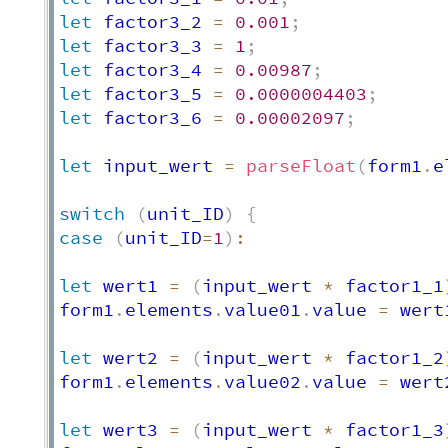
let
 factor3_2 
=
0.001
;
let
 factor3_3 
=
1
;
let
 factor3_4 
=
0.00987
;
let
 factor3_5 
=
0.0000004403
;
let
 factor3_6 
=
0.00002097
;
let
 input_wert 
=
parseFloat
(
form1
.
e
switch
(
unit_ID
)
{
case
(
unit_ID
=
1
)
:
let
 wert1 
=
(
input_wert 
*
 factor1_1
form1
.
elements
.
value01
.
value 
=
 wert
let
 wert2 
=
(
input_wert 
*
 factor1_2
form1
.
elements
.
value02
.
value 
=
 wert
let
 wert3 
=
(
input_wert 
*
 factor1_3