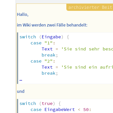
Hallo,
im Wiki werden zwei Fälle behandelt:
switch
(
Eingabe
)
{
case
"1"
:
        Text 
=
'Sie sind sehr bes
break
;
case
"2"
:
        Text 
=
'Sie sind ein aufr
break
;
und
switch
(
true
)
{
case
 EingabeWert 
<
50
: