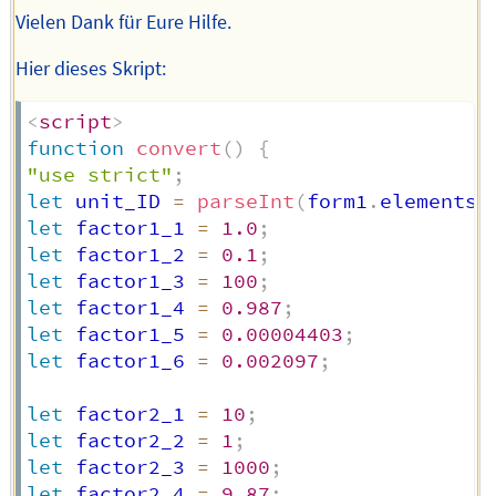
Vielen Dank für Eure Hilfe.
Hier dieses Skript:
<
script
>
function
convert
(
)
{
"use strict"
;
let
 unit_ID 
=
parseInt
(
form1
.
elements
.
let
 factor1_1 
=
1.0
;
let
 factor1_2 
=
0.1
;
let
 factor1_3 
=
100
;
let
 factor1_4 
=
0.987
;
let
 factor1_5 
=
0.00004403
;
let
 factor1_6 
=
0.002097
;
let
 factor2_1 
=
10
;
let
 factor2_2 
=
1
;
let
 factor2_3 
=
1000
;
let
 factor2_4 
=
9.87
;