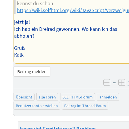
kennst du schon
https://wiki.selfhtml.org/wiki/JavaScript/Verzwei
jetzt ja!
Ich hab ein Dreirad gewonnen! Wo kann ich das
abholen?
Gruß
Kalk
Beitrag melden
–
negati
po
Übersicht
alle Foren
SELFHTML-Forum
anmelden
Benutzerkonto erstellen
Beitrag im Thread-Baum
Javascript "switch/case" Problem