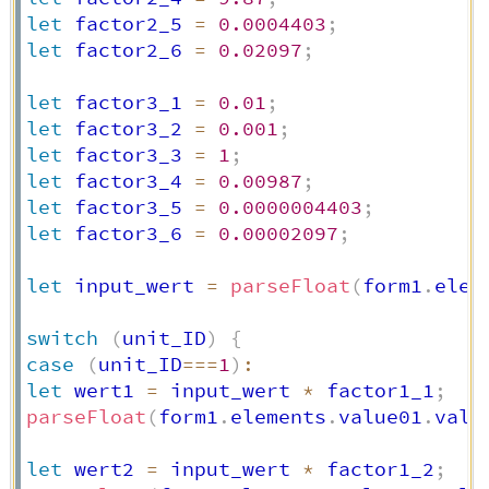
let
 factor2_5 
=
0.0004403
;
let
 factor2_6 
=
0.02097
;
let
 factor3_1 
=
0.01
;
let
 factor3_2 
=
0.001
;
let
 factor3_3 
=
1
;
let
 factor3_4 
=
0.00987
;
let
 factor3_5 
=
0.0000004403
;
let
 factor3_6 
=
0.00002097
;
let
 input_wert 
=
parseFloat
(
form1
.
elem
switch
(
unit_ID
)
{
case
(
unit_ID
===
1
)
:
let
 wert1 
=
 input_wert 
*
 factor1_1
;
parseFloat
(
form1
.
elements
.
value01
.
valu
let
 wert2 
=
 input_wert 
*
 factor1_2
;