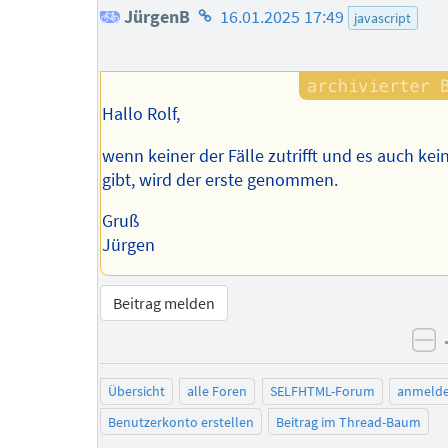
Homepage
JürgenB
16.01.2025 17:49
javascript
des
Autors
Hallo Rolf,
wenn keiner der Fälle zutrifft und es auch kein
gibt, wird der erste genommen.
Gruß
Jürgen
Beitrag melden
ne
Übersicht
alle Foren
SELFHTML-Forum
anmeld
Benutzerkonto erstellen
Beitrag im Thread-Baum