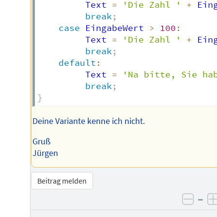
         Text 
=
'Die Zahl '
+
 Ein
break
;
case
 EingabeWert 
>
100
:
         Text 
=
'Die Zahl '
+
 Ein
break
;
default
:
         Text 
=
'Na bitte, Sie ha
break
;
}
Deine Variante kenne ich nicht.
Gruß
Jürgen
Beitrag melden
–
negat