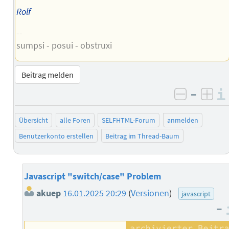
Rolf
--
sumpsi - posui - obstruxi
Beitrag melden
–
negativ 
posi
Übersicht
alle Foren
SELFHTML-Forum
anmelden
Benutzerkonto erstellen
Beitrag im Thread-Baum
Javascript "switch/case" Problem
akuep
16.01.2025 20:29
(
Versionen
)
javascript
–