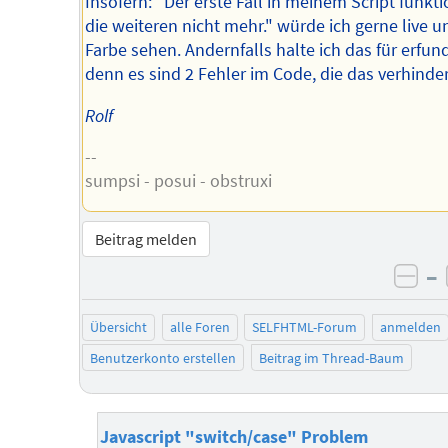
Insofern: "Der erste Fall in meinem Script funkti
die weiteren nicht mehr." würde ich gerne live u
Farbe sehen. Andernfalls halte ich das für erfun
denn es sind 2 Fehler im Code, die das verhinde
Rolf
--
sumpsi - posui - obstruxi
Beitrag melden
–
neg
Übersicht
alle Foren
SELFHTML-Forum
anmelden
Benutzerkonto erstellen
Beitrag im Thread-Baum
Javascript "switch/case" Problem