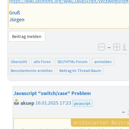
https://wiki.selfhtml.org/wiki/JavaScript/Verzweigung
Gruß
Jürgen
Beitrag melden
–
negativ 
posi
Übersicht
alle Foren
SELFHTML-Forum
anmelden
Benutzerkonto erstellen
Beitrag im Thread-Baum
Javascript "switch/case" Problem
akuep
16.01.2025 17:23
javascript
–