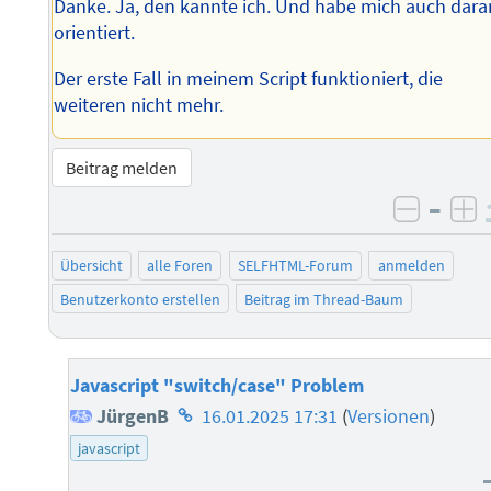
Danke. Ja, den kannte ich. Und habe mich auch dara
orientiert.
Der erste Fall in meinem Script funktioniert, die
weiteren nicht mehr.
Beitrag melden
–
negati
po
Übersicht
alle Foren
SELFHTML-Forum
anmelden
Benutzerkonto erstellen
Beitrag im Thread-Baum
Javascript "switch/case" Problem
Homepage
JürgenB
16.01.2025 17:31
(
Versionen
)
des
javascript
Autors