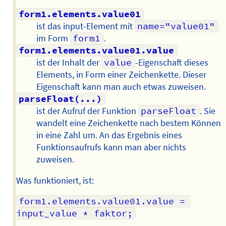
form1.elements.value01
ist das input-Element mit
name="value01"
im Form
form1
.
form1.elements.value01.value
ist der Inhalt der
value
-Eigenschaft dieses
Elements, in Form einer Zeichenkette. Dieser
Eigenschaft kann man auch etwas zuweisen.
parseFloat(...)
ist der Aufruf der Funktion
parseFloat
. Sie
wandelt eine Zeichenkette nach bestem Können
in eine Zahl um. An das Ergebnis eines
Funktionsaufrufs kann man aber nichts
zuweisen.
Was funktioniert, ist:
form1.elements.value01.value = 
input_value * faktor;