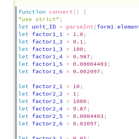
function
convert
(
)
{
"use strict"
;
let
 unit_ID 
=
parseInt
(
form1
.
elemen
let
 factor1_1 
=
1.0
;
let
 factor1_2 
=
0.1
;
let
 factor1_3 
=
100
;
let
 factor1_4 
=
0.987
;
let
 factor1_5 
=
0.00004403
;
let
 factor1_6 
=
0.002097
;
let
 factor2_1 
=
10
;
let
 factor2_2 
=
1
;
let
 factor2_3 
=
1000
;
let
 factor2_4 
=
9.87
;
let
 factor2_5 
=
0.0004403
;
let
 factor2_6 
=
0.02097
;
let
 factor3_1 
=
0.01
;