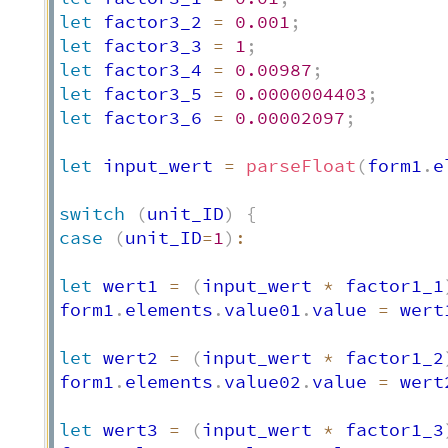
let
 factor3_2 
=
0.001
;
let
 factor3_3 
=
1
;
let
 factor3_4 
=
0.00987
;
let
 factor3_5 
=
0.0000004403
;
let
 factor3_6 
=
0.00002097
;
let
 input_wert 
=
parseFloat
(
form1
.
e
switch
(
unit_ID
)
{
case
(
unit_ID
=
1
)
:
let
 wert1 
=
(
input_wert 
*
 factor1_1
form1
.
elements
.
value01
.
value 
=
 wert
let
 wert2 
=
(
input_wert 
*
 factor1_2
form1
.
elements
.
value02
.
value 
=
 wert
let
 wert3 
=
(
input_wert 
*
 factor1_3