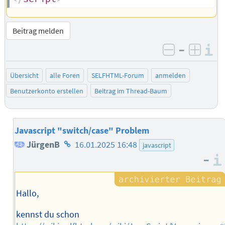
Beitrag melden
–
I
negativ be
posit
Übersicht
alle Foren
SELFHTML-Forum
anmelden
Benutzerkonto erstellen
Beitrag im Thread-Baum
Javascript "switch/case" Problem
Homepage
JürgenB
16.01.2025 16:48
javascript
–
des
Autors
Hallo,
kennst du schon