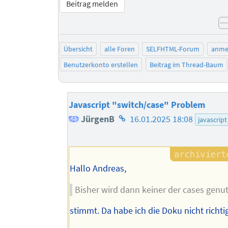
Beitrag melden
Übersicht
alle Foren
SELFHTML-Forum
anme
Benutzerkonto erstellen
Beitrag im Thread-Baum
Javascript "switch/case" Problem
Homepage
JürgenB
16.01.2025 18:08
javascript
des
Autors
Hallo Andreas,
Bisher wird dann keiner der cases genut
stimmt. Da habe ich die Doku nicht richti