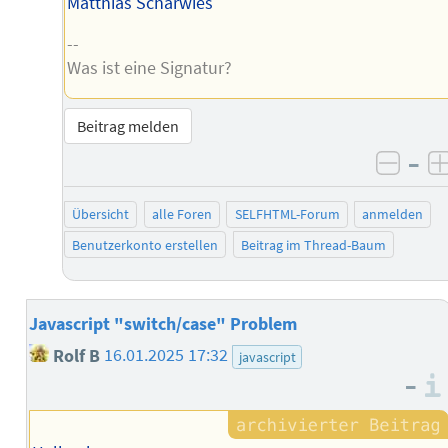
Matthias Scharwies
--
Was ist eine Signatur?
Beitrag melden
–
negat
Übersicht
alle Foren
SELFHTML-Forum
anmelden
Benutzerkonto erstellen
Beitrag im Thread-Baum
Javascript "switch/case" Problem
Rolf B
16.01.2025 17:32
javascript
–