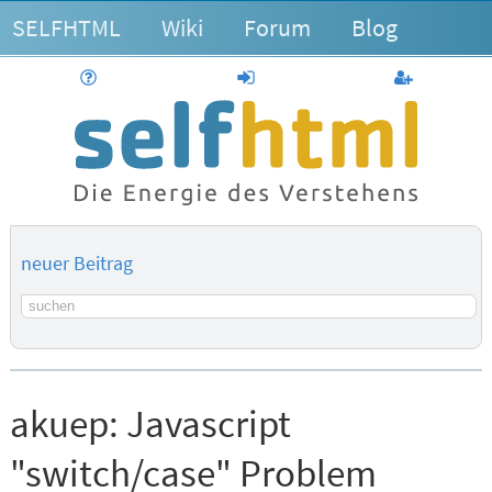
SELFHTML
Wiki
Forum
Blog
Hilfe
anmelden
Benutzerk
neuer Beitrag
Suchbegriff
akuep:
Javascript
"switch/case" Problem