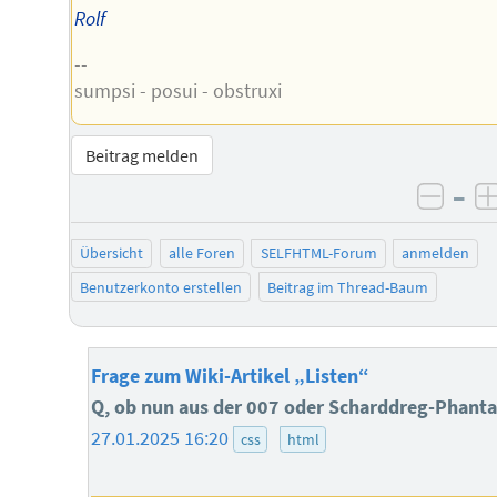
Rolf
--
sumpsi - posui - obstruxi
Beitrag melden
–
negat
Übersicht
alle Foren
SELFHTML-Forum
anmelden
Benutzerkonto erstellen
Beitrag im Thread-Baum
Frage zum Wiki-Artikel „Listen“
Q, ob nun aus der 007 oder Scharddreg-Phant
27.01.2025 16:20
css
html