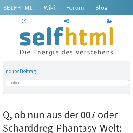
SELFHTML
Wiki
Forum
Blog
Hilfe
anmelden
Benutzerk
neuer Beitrag
Suchbegriff
Q, ob nun aus der 007 oder
Scharddreg-Phantasy-Welt: