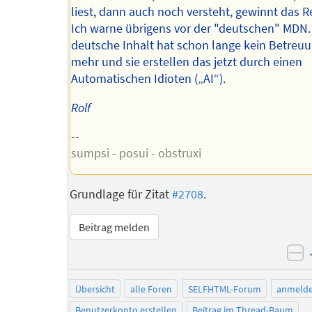
liest, dann auch noch versteht, gewinnt das 
Ich warne übrigens vor der "deutschen" MDN.
deutsche Inhalt hat schon lange kein Betre
mehr und sie erstellen das jetzt durch einen
Automatischen Idioten („AI“).
Rolf
--
sumpsi - posui - obstruxi
Grundlage für Zitat
#2708
.
Beitrag melden
ne
Übersicht
alle Foren
SELFHTML-Forum
anmeld
Benutzerkonto erstellen
Beitrag im Thread-Baum