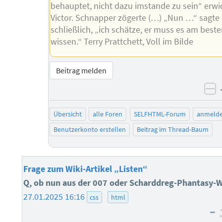
behauptet, nicht dazu imstande zu sein“ erwi
Victor. Schnapper zögerte (…) „Nun …“ sagte 
schließlich, „ich schätze, er muss es am best
wissen.“ Terry Prattchett, Voll im Bilde
Beitrag melden
ne
Übersicht
alle Foren
SELFHTML-Forum
anmeld
Benutzerkonto erstellen
Beitrag im Thread-Baum
Frage zum Wiki-Artikel „Listen“
Q, ob nun aus der 007 oder Scharddreg-Phantasy-W
27.01.2025 16:16
css
html
–