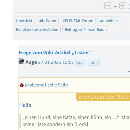
–
negati
po
Übersicht
alle Foren
SELFHTML-Forum
anmelden
Benutzerkonto erstellen
Beitrag im Thread-Baum
Frage zum Wiki-Artikel „Listen“
Auge
27.01.2025 15:57
css
html
problematische Seite
Hallo
„einen Hund, eine Katze, einen Föhn, ein …“ ist a
keine Liste sondern ein Block!