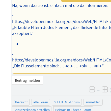
Na, wenn das so ist: einfach mal die da informieren:
•
https://developer.mozilla.org/de/docs/Web/HTML/E
„Erlaubte Eltern Jedes Element, das fließende Inhalt
akzeptiert.“
•
https://developer.mozilla.org/de/docs/Web/HTML/C
„Die Flusselemente sind: … <dl> … <ol> … <ul>“
Beitrag melden
–
negati
po
Übersicht
alle Foren
SELFHTML-Forum
anmelden
Benutzerkonto erstellen
Beitrag im Thread-Baum