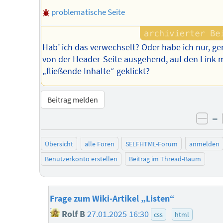
problematische Seite
Hab’ ich das verwechselt? Oder habe ich nur, ge
von der Header-Seite ausgehend, auf den Link m
„fließende Inhalte“ geklickt?
Beitrag melden
–
neg
Übersicht
alle Foren
SELFHTML-Forum
anmelden
Benutzerkonto erstellen
Beitrag im Thread-Baum
Frage zum Wiki-Artikel „Listen“
Rolf B
27.01.2025 16:30
css
html