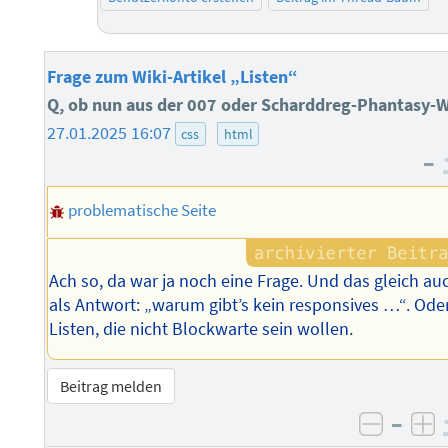
Frage zum Wiki-Artikel „Listen“
Q, ob nun aus der 007 oder Scharddreg-Phantasy-W
27.01.2025 16:07
css
html
–
problematische Seite
Ach so, da war ja noch eine Frage. Und das gleich au
als Antwort: „warum gibt’s kein responsives …“. Oder
Listen, die nicht Blockwarte sein wollen.
Beitrag melden
–
negati
po