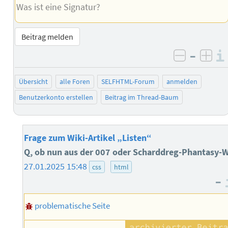
Was ist eine Signatur?
Beitrag melden
–
negativ 
posi
Übersicht
alle Foren
SELFHTML-Forum
anmelden
Benutzerkonto erstellen
Beitrag im Thread-Baum
Frage zum Wiki-Artikel „Listen“
Q, ob nun aus der 007 oder Scharddreg-Phantasy-W
27.01.2025 15:48
css
html
–
problematische Seite