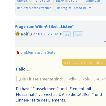
Übersicht
alle Foren
SELFHTML-Forum
anmelden
Benutzerkonto erstellen
Beitrag im Thread-Baum
Frage zum Wiki-Artikel „Listen“
Rolf B
27.01.2025 16:10
css
html
problematische Seite
Hallo Q,
„Die Flusselemente sind: … <dl> … <ol> … <ul>“
Du hast "Flusselement" und "Element mit
Flussinhalt" verwechselt. Also die „Außen-“ und
„Innen-“seite des Elements.