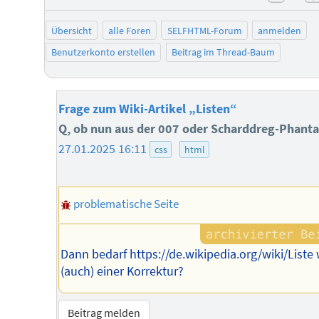
negat
Übersicht
alle Foren
SELFHTML-Forum
anmelden
Benutzerkonto erstellen
Beitrag im Thread-Baum
Frage zum Wiki-Artikel „Listen“
Q, ob nun aus der 007 oder Scharddreg-Phant
27.01.2025 16:11
css
html
problematische Seite
Dann bedarf https://de.wikipedia.org/wiki/Liste
(auch) einer Korrektur?
Beitrag melden