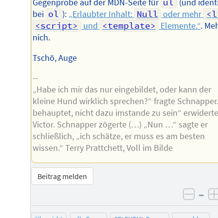
Gegenprobe auf der MDN-Seite für
ul
(und ident
bei
ol
):
„Erlaubter Inhalt:
Null
oder mehr
<l
<script>
und
<template>
Elemente.“
. Meh
nich.
Tschö, Auge
--
„Habe ich mir das nur eingebildet, oder kann der
kleine Hund wirklich sprechen?“ fragte Schnapper.
behauptet, nicht dazu imstande zu sein“ erwidert
Victor. Schnapper zögerte (…) „Nun …“ sagte er
schließlich, „ich schätze, er muss es am besten
wissen.“ Terry Prattchett, Voll im Bilde
Beitrag melden
–
negat