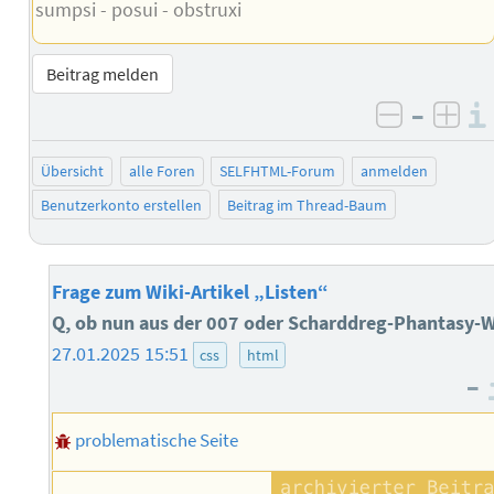
sumpsi - posui - obstruxi
Beitrag melden
–
negativ 
posi
Übersicht
alle Foren
SELFHTML-Forum
anmelden
Benutzerkonto erstellen
Beitrag im Thread-Baum
Frage zum Wiki-Artikel „Listen“
Q, ob nun aus der 007 oder Scharddreg-Phantasy-W
27.01.2025 15:51
css
html
–
problematische Seite