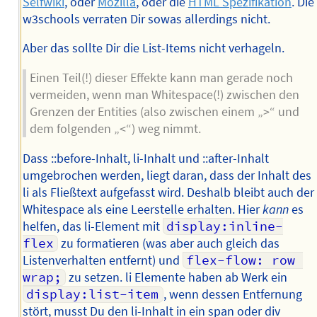
Selfwiki
, oder
Mozilla
, oder die
HTML Spezifikation
. Die
w3schools verraten Dir sowas allerdings nicht.
Aber das sollte Dir die List-Items nicht verhageln.
Einen Teil(!) dieser Effekte kann man gerade noch
vermeiden, wenn man Whitespace(!) zwischen den
Grenzen der Entities (also zwischen einem „>“ und
dem folgenden „<“) weg nimmt.
Dass ::before-Inhalt, li-Inhalt und ::after-Inhalt
umgebrochen werden, liegt daran, dass der Inhalt des
li als Fließtext aufgefasst wird. Deshalb bleibt auch der
Whitespace als eine Leerstelle erhalten. Hier
kann
es
helfen, das li-Element mit
display:inline-
flex
zu formatieren (was aber auch gleich das
Listenverhalten entfernt) und
flex-flow: row 
wrap;
zu setzen. li Elemente haben ab Werk ein
display:list-item
, wenn dessen Entfernung
stört, musst Du den li-Inhalt in ein span oder div