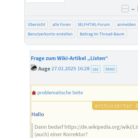
–
neg
Übersicht
alle Foren
SELFHTML-Forum
anmelden
Benutzerkonto erstellen
Beitrag im Thread-Baum
Frage zum Wiki-Artikel „Listen“
Auge
27.01.2025 16:28
css
html
problematische Seite
Hallo
Dann bedarf https://de.wikipedia.org/wiki/Li
(auch) einer Korrektur?