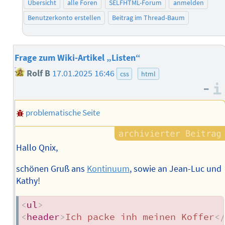
Übersicht
alle Foren
SELFHTML-Forum
anmelden
Benutzerkonto erstellen
Beitrag im Thread-Baum
Frage zum Wiki-Artikel „Listen“
Rolf B
17.01.2025 16:46
css
html
–
problematische Seite
Hallo Qnix,
schönen Gruß ans
Kontinuum
, sowie an Jean-Luc und
Kathy!
<
ul
>
<
header
>
Ich packe inh meinen Koffer
<