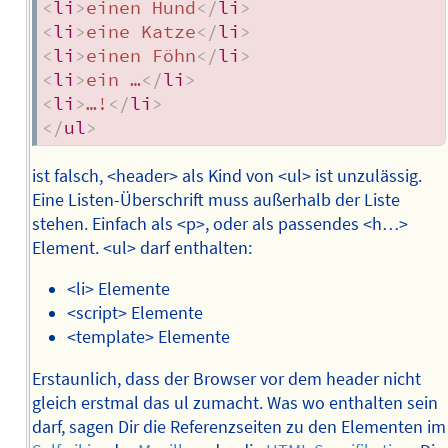
<
li
>
einen Hund
</
li
>
<
li
>
eine Katze
</
li
>
<
li
>
einen Föhn
</
li
>
<
li
>
ein …
</
li
>
<
li
>
…!
</
li
>
</
ul
>
ist falsch, <header> als Kind von <ul> ist unzulässig.
Eine Listen-Überschrift muss außerhalb der Liste
stehen. Einfach als <p>, oder als passendes <h…>
Element. <ul> darf enthalten:
<li> Elemente
<script> Elemente
<template> Elemente
Erstaunlich, dass der Browser vor dem header nicht
gleich erstmal das ul zumacht. Was wo enthalten sein
darf, sagen Dir die Referenzseiten zu den Elementen im