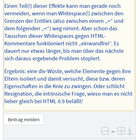
Einen Teil(!) dieser Effekte kann man gerade noch
vermeiden, wenn man Whitespace(!) zwischen den
Grenzen der Entities (also zwischen einem „>“ und
dem folgenden „<“) weg nimmt. Aber schon das
Tauschen dieser Whitespaces gegen HTML-
Kommentare funktioniert nicht „einwandfrei“. Es
dauert nur etwas länger, bis man über das nächste
sich daraus ergebende Problem stoplert.
Ergebnis: eine div-Wüste, welche Elemente gegen ihre
Eltern isoliert und damit versucht, diese bzw. deren
Eigenschaften in die Knie zu zwingen. Oder schlicht
Resignation, die intrinsische Frage, wieso man es nicht
lieber gleich bei HTML 0.9 beläßt!
Beitrag melden
–
I
negativ be
posit