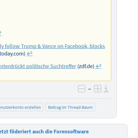
︎
lly follow Trump & Vance on Facebook, blocks
stoday.com)
↩︎
terdrückt politische Suchtreffer
(zdf.de)
↩︎
–
Informa
negativ bewerten
positiv bewe
nutzerkonto erstellen
Beitrag im Thread-Baum
etzt föderiert auch die Forensoftware