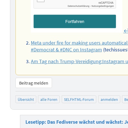
↩
Meta under fire for making users automatica
#Democrat & #DNC on Instagram
(techissue
Am Tag nach Trump-Vereidigung:Instagram un
Beitrag melden
Übersicht
alle Foren
SELFHTML-Forum
anmelden
Be
Lesetipp: Das Fediverse wächst und wächst: J