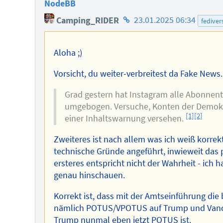
NodeBB
Homepage
Camping_RIDER
23.01.2025 06:34
fediver
des
Autors
Aloha ;)
Vorsicht, du weiter-verbreitest da Fake News.
Grad gestern hat Instagram alle Abonnen
umgebogen. Versuche, Konten der Demokr
[1]
[2]
einer Inhaltswarnung versehen.
Zweiteres ist nach allem was ich weiß korre
technische Gründe angeführt, inwieweit das pl
ersteres entspricht nicht der Wahrheit - ich
genau hinschauen.
Korrekt ist, dass mit der Amtseinführung die
nämlich POTUS/VPOTUS auf Trump und Vance 
Trump nunmal eben jetzt POTUS ist.