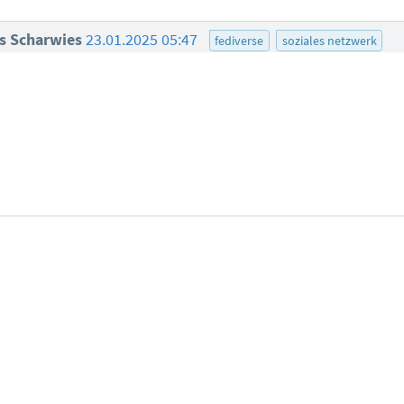
s Scharwies
23.01.2025 05:47
fediverse
soziales netzwerk
tionen zu den Bewertungsregeln