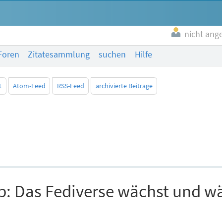
nicht ang
Foren
Zitatesammlung
suchen
Hilfe
t
Atom-Feed
RSS-Feed
archivierte Beiträge
p: Das Fediverse wächst und wä