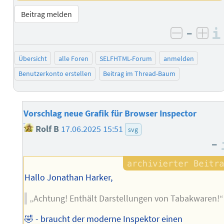
Beitrag melden
–
negativ 
posi
Übersicht
alle Foren
SELFHTML-Forum
anmelden
Benutzerkonto erstellen
Beitrag im Thread-Baum
Vorschlag neue Grafik für Browser Inspector
Rolf B
17.06.2025 15:51
svg
–
Hallo Jonathan Harker,
„Achtung! Enthält Darstellungen von Tabakwaren!“
🤣 - braucht der moderne Inspektor einen