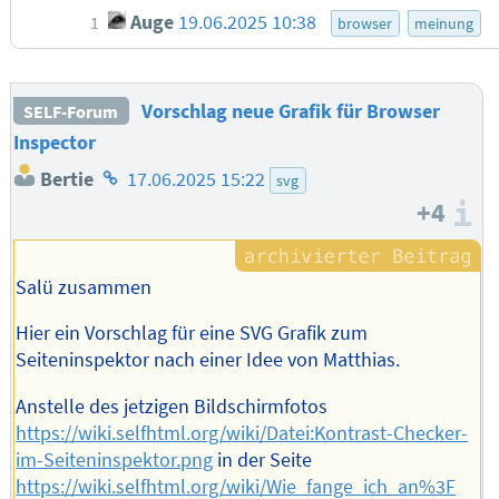
Auge
19.06.2025 10:38
1
browser
meinung
Vorschlag neue Grafik für Browser
SELF-Forum
Inspector
Homepage
Bertie
17.06.2025 15:22
svg
des
+4
I
Autors
Salü zusammen
Hier ein Vorschlag für eine SVG Grafik zum
Seiteninspektor nach einer Idee von Matthias.
Anstelle des jetzigen Bildschirmfotos
https://wiki.selfhtml.org/wiki/Datei:Kontrast-Checker-
im-Seiteninspektor.png
in der Seite
https://wiki.selfhtml.org/wiki/Wie_fange_ich_an%3F