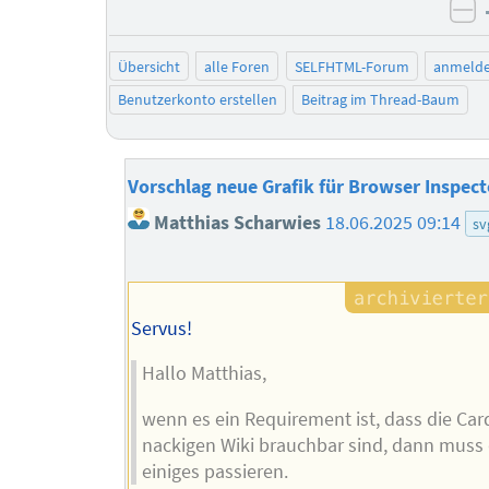
ne
Übersicht
alle Foren
SELFHTML-Forum
anmeld
Benutzerkonto erstellen
Beitrag im Thread-Baum
Vorschlag neue Grafik für Browser Inspect
Matthias Scharwies
18.06.2025 09:14
sv
Servus!
Hallo Matthias,
wenn es ein Requirement ist, dass die Car
nackigen Wiki brauchbar sind, dann muss
einiges passieren.