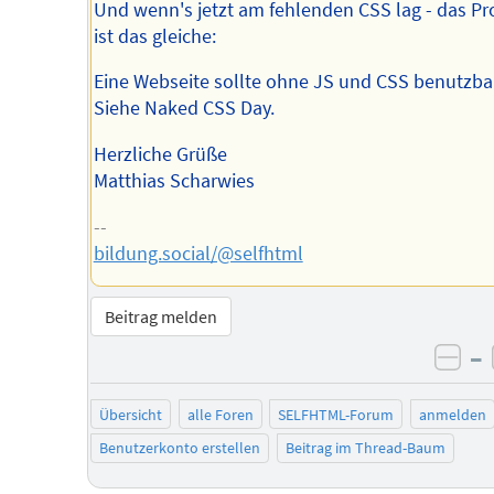
Und wenn's jetzt am fehlenden CSS lag - das P
ist das gleiche:
Eine Webseite sollte ohne JS und CSS benutzbar
Siehe Naked CSS Day.
Herzliche Grüße
Matthias Scharwies
--
bildung.social/@selfhtml
Beitrag melden
–
neg
Übersicht
alle Foren
SELFHTML-Forum
anmelden
Benutzerkonto erstellen
Beitrag im Thread-Baum