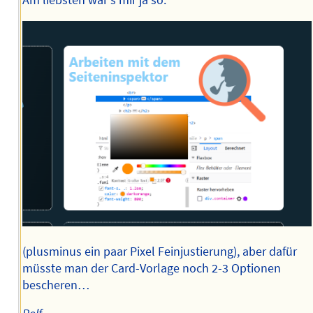
Am liebsten wär's mir ja so:
(plusminus ein paar Pixel Feinjustierung), aber dafür
müsste man der Card-Vorlage noch 2-3 Optionen
bescheren…