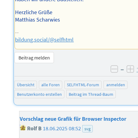
Herzliche Grüße
Matthias Scharwies
--
bildung.social/@selfhtml
Beitrag melden
–
negati
po
Übersicht
alle Foren
SELFHTML-Forum
anmelden
Benutzerkonto erstellen
Beitrag im Thread-Baum
Vorschlag neue Grafik für Browser Inspector
Rolf B
18.06.2025 08:52
svg