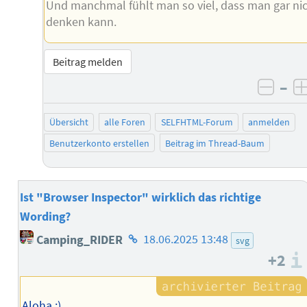
Und manchmal fühlt man so viel, dass man gar ni
denken kann.
Beitrag melden
–
negat
Übersicht
alle Foren
SELFHTML-Forum
anmelden
Benutzerkonto erstellen
Beitrag im Thread-Baum
Ist "Browser Inspector" wirklich das richtige
Wording?
Homepage
Camping_RIDER
18.06.2025 13:48
svg
des
+2
Autors
Aloha ;)