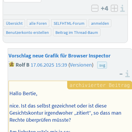
+4
I
negativ bew
posit
Übersicht
alle Foren
SELFHTML-Forum
anmelden
Benutzerkonto erstellen
Beitrag im Thread-Baum
Vorschlag neue Grafik für Browser Inspector
Rolf B
17.06.2025 15:39
(
Versionen
)
svg
–
Hallo Bertie,
nice. Ist das selbst gezeichnet oder ist diese
Gesichtskontur irgendwoher „zitiert“, so dass man
Rechte überprüfen müsste?