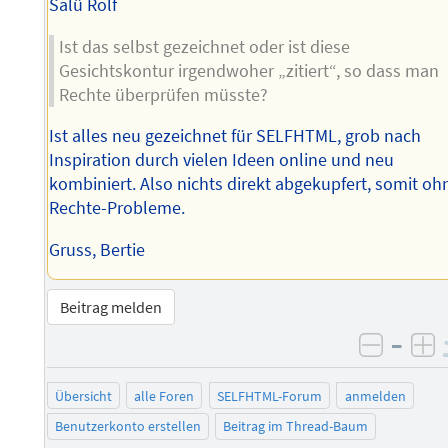
Salü Rolf
Ist das selbst gezeichnet oder ist diese
Gesichtskontur irgendwoher „zitiert“, so dass man
Rechte überprüfen müsste?
Ist alles neu gezeichnet für SELFHTML, grob nach
Inspiration durch vielen Ideen online und neu
kombiniert. Also nichts direkt abgekupfert, somit oh
Rechte-Probleme.
Gruss, Bertie
Beitrag melden
–
negati
po
Übersicht
alle Foren
SELFHTML-Forum
anmelden
Benutzerkonto erstellen
Beitrag im Thread-Baum