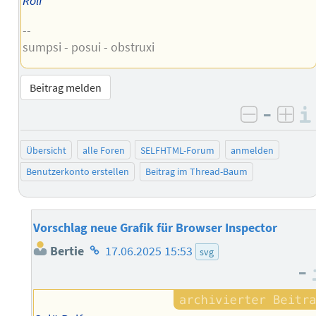
Rolf
--
sumpsi - posui - obstruxi
Beitrag melden
–
negativ 
posi
Übersicht
alle Foren
SELFHTML-Forum
anmelden
Benutzerkonto erstellen
Beitrag im Thread-Baum
Vorschlag neue Grafik für Browser Inspector
Homepage
Bertie
17.06.2025 15:53
svg
des
–
Autors