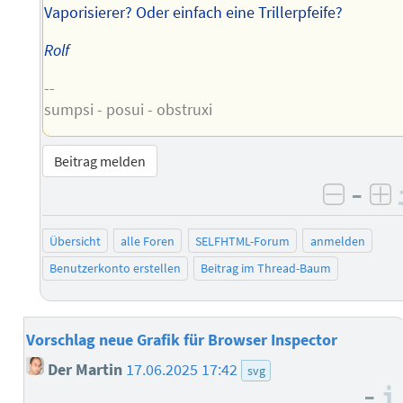
Vaporisierer? Oder einfach eine Trillerpfeife?
Rolf
--
sumpsi - posui - obstruxi
Beitrag melden
–
negati
po
Übersicht
alle Foren
SELFHTML-Forum
anmelden
Benutzerkonto erstellen
Beitrag im Thread-Baum
Vorschlag neue Grafik für Browser Inspector
Der Martin
17.06.2025 17:42
svg
–