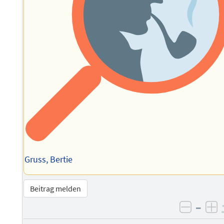
Gruss, Bertie
Beitrag melden
–
negati
po