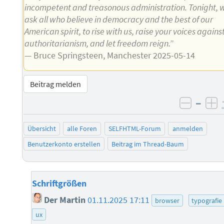
incompetent and treasonous administration. Tonight, 
ask all who believe in democracy and the best of our
American spirit, to rise with us, raise your voices agains
authoritarianism, and let freedom reign.”
— Bruce Springsteen, Manchester 2025-05-14
Beitrag melden
–
negati
po
Übersicht
alle Foren
SELFHTML-Forum
anmelden
Benutzerkonto erstellen
Beitrag im Thread-Baum
Schriftgrößen
Der Martin
01.11.2025 17:11
browser
typografie
ux