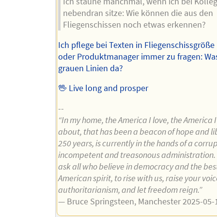
Ich staune manchmal, wenn ich bei Kolle
nebendran sitze: Wie können die aus den
Fliegenschissen noch etwas erkennen?
Ich pflege bei Texten in Fliegenschissgröße
oder Produktmanager immer zu fragen: Was
grauen Linien da?
🖖 Live long and prosper
--
“In my home, the America I love, the America I
about, that has been a beacon of hope and lib
250 years, is currently in the hands of a corrup
incompetent and treasonous administration. 
ask all who believe in democracy and the best
American spirit, to rise with us, raise your voi
authoritarianism, and let freedom reign.”
— Bruce Springsteen, Manchester 2025-05-