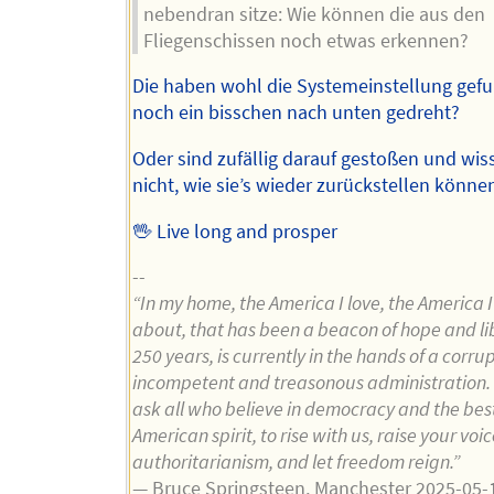
nebendran sitze: Wie können die aus den
Fliegenschissen noch etwas erkennen?
Die haben wohl die Systemeinstellung gef
noch ein bisschen nach unten gedreht?
Oder sind zufällig darauf gestoßen und wiss
nicht, wie sie’s wieder zurückstellen könne
🖖 Live long and prosper
--
“In my home, the America I love, the America I
about, that has been a beacon of hope and lib
250 years, is currently in the hands of a corrup
incompetent and treasonous administration. 
ask all who believe in democracy and the best
American spirit, to rise with us, raise your voi
authoritarianism, and let freedom reign.”
— Bruce Springsteen, Manchester 2025-05-