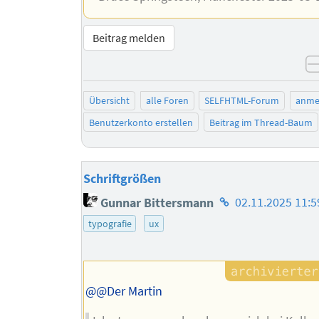
Beitrag melden
Übersicht
alle Foren
SELFHTML-Forum
anme
Benutzerkonto erstellen
Beitrag im Thread-Baum
Schriftgrößen
Homepage
Gunnar Bittersmann
02.11.2025 11:5
des
typografie
ux
Autors
@@Der Martin