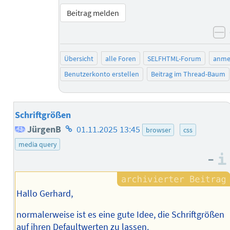
Beitrag melden
n
Übersicht
alle Foren
SELFHTML-Forum
anme
Benutzerkonto erstellen
Beitrag im Thread-Baum
Schriftgrößen
Homepage
JürgenB
01.11.2025 13:45
browser
css
des
media query
–
Autors
Hallo Gerhard,
normalerweise ist es eine gute Idee, die Schriftgrößen
auf ihren Defaultwerten zu lassen.