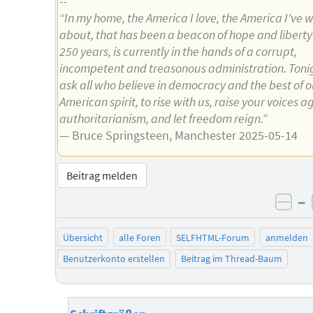
--
“In my home, the America I love, the America I've w
about, that has been a beacon of hope and liberty 
250 years, is currently in the hands of a corrupt,
incompetent and treasonous administration. Toni
ask all who believe in democracy and the best of o
American spirit, to rise with us, raise your voices a
authoritarianism, and let freedom reign.”
— Bruce Springsteen, Manchester 2025-05-14
Beitrag melden
–
neg
Übersicht
alle Foren
SELFHTML-Forum
anmelden
Benutzerkonto erstellen
Beitrag im Thread-Baum