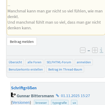
--
Manchmal kann man gar nicht so viel fühlen, wie man
denkt.
Und manchmal fühlt man so viel, dass man gar nicht
denken kann.
Beitrag melden
–
negativ 
posi
Übersicht
alle Foren
SELFHTML-Forum
anmelden
Benutzerkonto erstellen
Beitrag im Thread-Baum
Schriftgrößen
Homepage
Gunnar Bittersmann
01.11.2025 15:27
des
(
Versionen
)
browser
typografie
ux