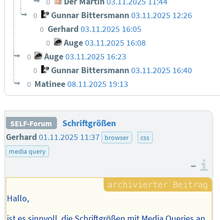
Der Martin
03.11.2025 11:44
0
Gunnar Bittersmann
03.11.2025 12:26
0
Gerhard
03.11.2025 16:05
0
Auge
03.11.2025 16:08
0
Auge
03.11.2025 16:23
0
Gunnar Bittersmann
03.11.2025 16:40
0
Matinee
08.11.2025 19:13
0
Schriftgrößen
SELF-Forum
Gerhard
01.11.2025 11:37
browser
css
media query
–
I
Hallo,
ist es sinnvoll, die Schriftgrößen mit Media Queries an