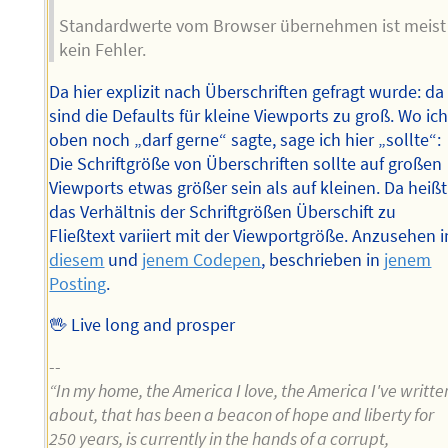
Standardwerte vom Browser übernehmen ist meist
kein Fehler.
Da hier explizit nach Überschriften gefragt wurde: da
sind die Defaults für kleine Viewports zu groß. Wo ic
oben noch „darf gerne“ sagte, sage ich hier „sollte“:
Die Schriftgröße von Überschriften sollte auf großen
Viewports etwas größer sein als auf kleinen. Da heißt
das Verhältnis der Schriftgrößen Überschift zu
Fließtext variiert mit der Viewportgröße. Anzusehen i
diesem
und
jenem Codepen
, beschrieben in
jenem
Posting
.
🖖 Live long and prosper
--
“In my home, the America I love, the America I've writte
about, that has been a beacon of hope and liberty for
250 years, is currently in the hands of a corrupt,