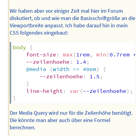
Wir haben aber vor einiger Zeit mal hier im Forum
diskutiert, ob und wie man die Basisschriftgröße an die
Viewportbreite anpasst. Ich habe darauf hin in mein
CSS folgendes eingebaut:
body
{
font-size
:
max
(
1rem
,
min
(
0.7rem 
--zeilenhoehe
:
 1.4
;
@media
(
width >= 40em
)
{
--zeilenhoehe
:
 1.5
;
}
line-height
:
var
(
--zeilenhoehe
)
;
}
Der Media Query wird nur für die Zeilenhöhe benötigt.
Die könnte man aber auch über eine Formel
berechnen.