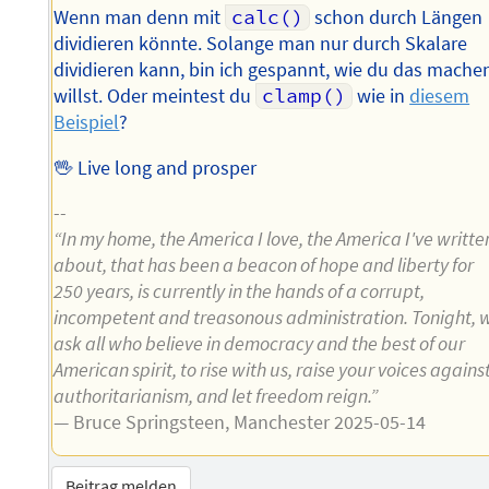
Wenn man denn mit
calc()
schon durch Längen
dividieren könnte. Solange man nur durch Skalare
dividieren kann, bin ich gespannt, wie du das mache
willst. Oder meintest du
clamp()
wie in
diesem
Beispiel
?
🖖 Live long and prosper
--
“In my home, the America I love, the America I've writte
about, that has been a beacon of hope and liberty for
250 years, is currently in the hands of a corrupt,
incompetent and treasonous administration. Tonight, 
ask all who believe in democracy and the best of our
American spirit, to rise with us, raise your voices agains
authoritarianism, and let freedom reign.”
— Bruce Springsteen, Manchester 2025-05-14
Beitrag melden