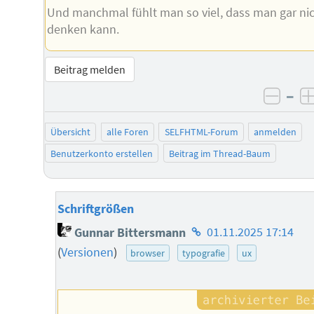
Und manchmal fühlt man so viel, dass man gar ni
denken kann.
Beitrag melden
–
negat
Übersicht
alle Foren
SELFHTML-Forum
anmelden
Benutzerkonto erstellen
Beitrag im Thread-Baum
Schriftgrößen
Homepage
Gunnar Bittersmann
01.11.2025 17:14
des
(
Versionen
)
browser
typografie
ux
Autors