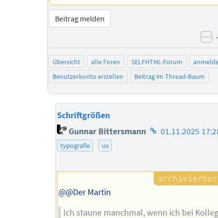
Beitrag melden
ne
Übersicht
alle Foren
SELFHTML-Forum
anmeld
Benutzerkonto erstellen
Beitrag im Thread-Baum
Schriftgrößen
Homepage
Gunnar Bittersmann
01.11.2025 17:2
des
typografie
ux
Autors
@@Der Martin
Ich staune manchmal, wenn ich bei Kolle