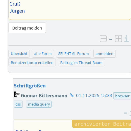
Gruß
Jürgen
Beitrag melden
–
negativ 
posi
Übersicht
alle Foren
SELFHTML-Forum
anmelden
Benutzerkonto erstellen
Beitrag im Thread-Baum
Schriftgrößen
Homepage
Gunnar Bittersmann
01.11.2025 15:33
browser
des
css
media query
Autors
–