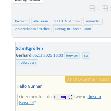
–
negati
po
Übersicht
alle Foren
SELFHTML-Forum
anmelden
Benutzerkonto erstellen
Beitrag im Thread-Baum
Schriftgrößen
Gerhard
05.11.2025 16:03
browser
css
media query
Hallo Gunnar,
Oder meintest du
clamp()
wie in
diesem
Beispiel
?