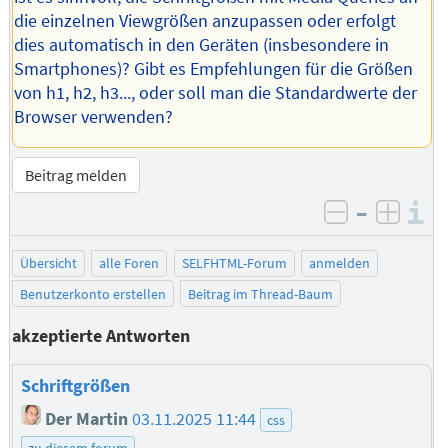
die einzelnen Viewgrößen anzupassen oder erfolgt
dies automatisch in den Geräten (insbesondere in
Smartphones)? Gibt es Empfehlungen für die Größen
von h1, h2, h3..., oder soll man die Standardwerte der
Browser verwenden?
Beitrag melden
–
I
negativ be
posit
Übersicht
alle Foren
SELFHTML-Forum
anmelden
Benutzerkonto erstellen
Beitrag im Thread-Baum
akzeptierte Antworten
Schriftgrößen
Der Martin
03.11.2025 11:44
css
zu diesem forum