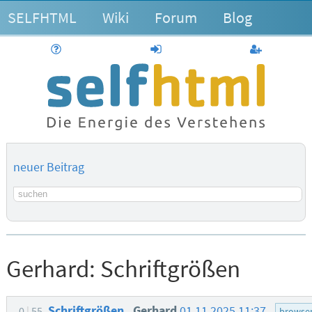
SELFHTML
Wiki
Forum
Blog
Hilfe
anmelden
Benutzerk
neuer Beitrag
Suchbegriff
Gerhard:
Schriftgrößen
Schriftgrößen
Gerhard
01.11.2025 11:37
0
55
browse