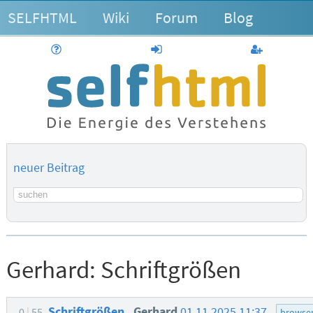
SELFHTML
Wiki
Forum
Blog
Hilfe
anmelden
Benutzerk
neuer Beitrag
Suchbegriff
Gerhard:
Schriftgrößen
Schriftgrößen
Gerhard
01.11.2025 11:37
0
55
browse