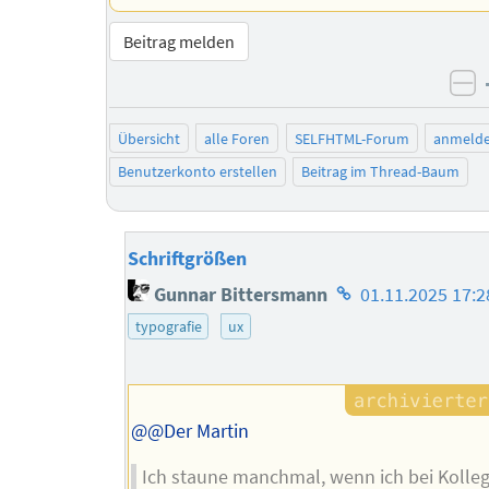
Beitrag melden
ne
Übersicht
alle Foren
SELFHTML-Forum
anmeld
Benutzerkonto erstellen
Beitrag im Thread-Baum
Schriftgrößen
Homepage
Gunnar Bittersmann
01.11.2025 17:2
des
typografie
ux
Autors
@@Der Martin
Ich staune manchmal, wenn ich bei Kolle