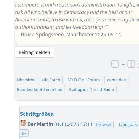
incompetent and treasonous administration. Tonight, 
ask all who believe in democracy and the best of our
American spirit, to rise with us, raise your voices agains
authoritarianism, and let freedom reign.”
— Bruce Springsteen, Manchester 2025-05-14
Beitrag melden
–
negati
po
Übersicht
alle Foren
SELFHTML-Forum
anmelden
Benutzerkonto erstellen
Beitrag im Thread-Baum
Schriftgrößen
Der Martin
01.11.2025 17:11
browser
typografie
ux