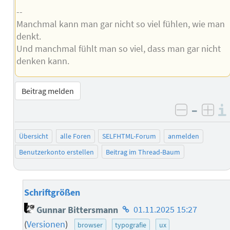
--
Manchmal kann man gar nicht so viel fühlen, wie man
denkt.
Und manchmal fühlt man so viel, dass man gar nicht
denken kann.
Beitrag melden
–
negativ 
posi
Übersicht
alle Foren
SELFHTML-Forum
anmelden
Benutzerkonto erstellen
Beitrag im Thread-Baum
Schriftgrößen
Homepage
Gunnar Bittersmann
01.11.2025 15:27
des
(
Versionen
)
browser
typografie
ux