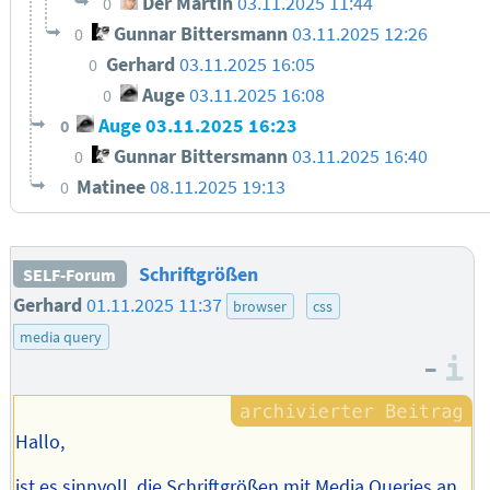
Der Martin
03.11.2025 11:44
0
Gunnar Bittersmann
03.11.2025 12:26
0
Gerhard
03.11.2025 16:05
0
Auge
03.11.2025 16:08
0
Auge
03.11.2025 16:23
0
Gunnar Bittersmann
03.11.2025 16:40
0
Matinee
08.11.2025 19:13
0
Schriftgrößen
SELF-Forum
Gerhard
01.11.2025 11:37
browser
css
media query
–
I
Hallo,
ist es sinnvoll, die Schriftgrößen mit Media Queries an