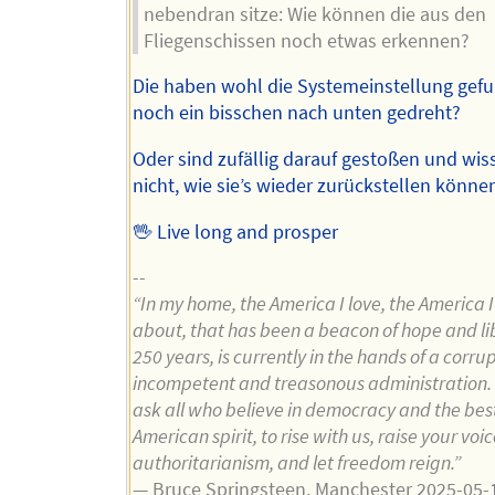
nebendran sitze: Wie können die aus den
Fliegenschissen noch etwas erkennen?
Die haben wohl die Systemeinstellung gef
noch ein bisschen nach unten gedreht?
Oder sind zufällig darauf gestoßen und wiss
nicht, wie sie’s wieder zurückstellen könne
🖖 Live long and prosper
--
“In my home, the America I love, the America I
about, that has been a beacon of hope and lib
250 years, is currently in the hands of a corrup
incompetent and treasonous administration. 
ask all who believe in democracy and the best
American spirit, to rise with us, raise your voi
authoritarianism, and let freedom reign.”
— Bruce Springsteen, Manchester 2025-05-