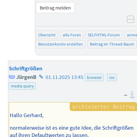
Beitrag melden
n
Übersicht
alle Foren
SELFHTML-Forum
anme
Benutzerkonto erstellen
Beitrag im Thread-Baum
Schriftgrößen
Homepage
JürgenB
01.11.2025 13:45
browser
css
des
media query
–
Autors
Hallo Gerhard,
normalerweise ist es eine gute Idee, die Schriftgrößen
auf ihren Defaultwerten zu lassen.