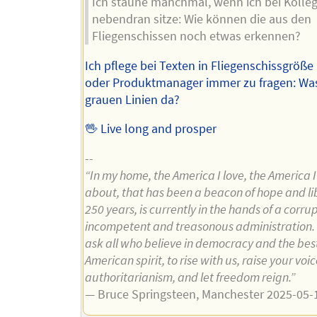
Ich staune manchmal, wenn ich bei Kolle
nebendran sitze: Wie können die aus den
Fliegenschissen noch etwas erkennen?
Ich pflege bei Texten in Fliegenschissgröße
oder Produktmanager immer zu fragen: Was
grauen Linien da?
🖖 Live long and prosper
--
“In my home, the America I love, the America I
about, that has been a beacon of hope and lib
250 years, is currently in the hands of a corrup
incompetent and treasonous administration. 
ask all who believe in democracy and the best
American spirit, to rise with us, raise your voi
authoritarianism, and let freedom reign.”
— Bruce Springsteen, Manchester 2025-05-