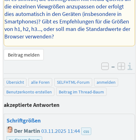
die einzelnen Viewgrößen anzupassen oder erfolgt
dies automatisch in den Geräten (insbesondere in
Smartphones)? Gibt es Empfehlungen für die Größen
von h1, h2, h3..., oder soll man die Standardwerte der
Browser verwenden?
Beitrag melden
–
I
negativ be
posit
Übersicht
alle Foren
SELFHTML-Forum
anmelden
Benutzerkonto erstellen
Beitrag im Thread-Baum
akzeptierte Antworten
Schriftgrößen
Der Martin
03.11.2025 11:44
css
zu diesem forum