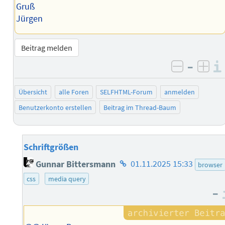
Gruß
Jürgen
Beitrag melden
–
negativ 
posi
Übersicht
alle Foren
SELFHTML-Forum
anmelden
Benutzerkonto erstellen
Beitrag im Thread-Baum
Schriftgrößen
Homepage
Gunnar Bittersmann
01.11.2025 15:33
browser
des
css
media query
Autors
–