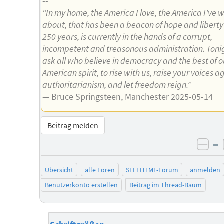
--
“In my home, the America I love, the America I've w
about, that has been a beacon of hope and liberty 
250 years, is currently in the hands of a corrupt,
incompetent and treasonous administration. Toni
ask all who believe in democracy and the best of o
American spirit, to rise with us, raise your voices a
authoritarianism, and let freedom reign.”
— Bruce Springsteen, Manchester 2025-05-14
Beitrag melden
–
neg
Übersicht
alle Foren
SELFHTML-Forum
anmelden
Benutzerkonto erstellen
Beitrag im Thread-Baum