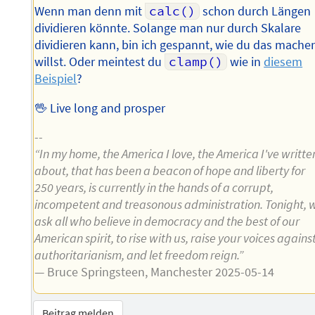
Wenn man denn mit
calc()
schon durch Längen
dividieren könnte. Solange man nur durch Skalare
dividieren kann, bin ich gespannt, wie du das mache
willst. Oder meintest du
clamp()
wie in
diesem
Beispiel
?
🖖 Live long and prosper
--
“In my home, the America I love, the America I've writte
about, that has been a beacon of hope and liberty for
250 years, is currently in the hands of a corrupt,
incompetent and treasonous administration. Tonight, 
ask all who believe in democracy and the best of our
American spirit, to rise with us, raise your voices agains
authoritarianism, and let freedom reign.”
— Bruce Springsteen, Manchester 2025-05-14
Beitrag melden