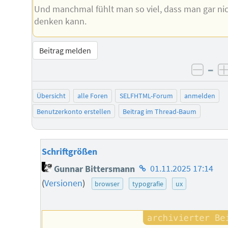
Und manchmal fühlt man so viel, dass man gar ni
denken kann.
Beitrag melden
–
negat
Übersicht
alle Foren
SELFHTML-Forum
anmelden
Benutzerkonto erstellen
Beitrag im Thread-Baum
Schriftgrößen
Homepage
Gunnar Bittersmann
01.11.2025 17:14
des
(
Versionen
)
browser
typografie
ux
Autors