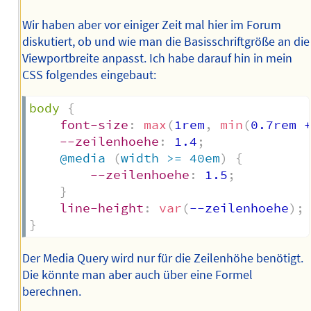
Wir haben aber vor einiger Zeit mal hier im Forum
diskutiert, ob und wie man die Basisschriftgröße an die
Viewportbreite anpasst. Ich habe darauf hin in mein
CSS folgendes eingebaut:
body
{
font-size
:
max
(
1rem
,
min
(
0.7rem 
--zeilenhoehe
:
 1.4
;
@media
(
width >= 40em
)
{
--zeilenhoehe
:
 1.5
;
}
line-height
:
var
(
--zeilenhoehe
)
;
}
Der Media Query wird nur für die Zeilenhöhe benötigt.
Die könnte man aber auch über eine Formel
berechnen.