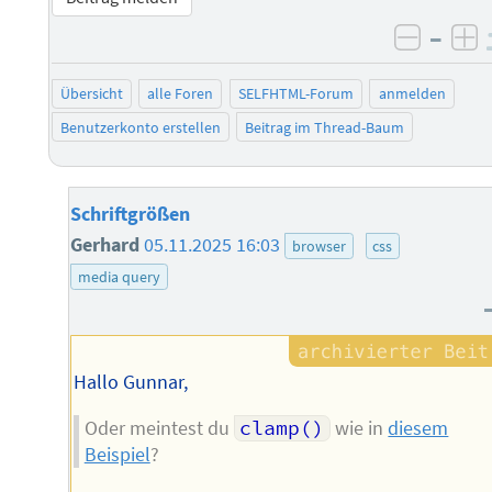
–
negati
po
Übersicht
alle Foren
SELFHTML-Forum
anmelden
Benutzerkonto erstellen
Beitrag im Thread-Baum
Schriftgrößen
Gerhard
05.11.2025 16:03
browser
css
media query
Hallo Gunnar,
Oder meintest du
clamp()
wie in
diesem
Beispiel
?