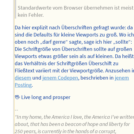
Standardwerte vom Browser übernehmen ist meist
kein Fehler.
Da hier explizit nach Überschriften gefragt wurde: da
sind die Defaults für kleine Viewports zu groß. Wo ic
oben noch „darf gerne“ sagte, sage ich hier „sollte“:
Die Schriftgröße von Überschriften sollte auf großen
Viewports etwas größer sein als auf kleinen. Da heißt
das Verhältnis der Schriftgrößen Überschift zu
Fließtext variiert mit der Viewportgröße. Anzusehen i
diesem
und
jenem Codepen
, beschrieben in
jenem
Posting
.
🖖 Live long and prosper
--
“In my home, the America I love, the America I've writte
about, that has been a beacon of hope and liberty for
250 years, is currently in the hands of a corrupt,