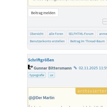
Beitrag melden
Übersicht
alle Foren
SELFHTML-Forum
anme
Benutzerkonto erstellen
Beitrag im Thread-Baum
Schriftgrößen
Homepage
Gunnar Bittersmann
02.11.2025 11:5
des
typografie
ux
Autors
@@Der Martin