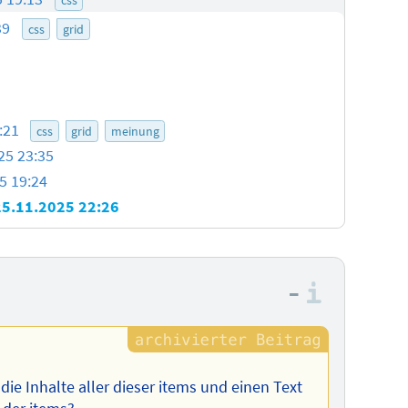
39
css
grid
0:21
css
grid
meinung
25 23:35
5 19:24
25.11.2025 22:26
–
Informa
, die Inhalte aller dieser items und einen Text