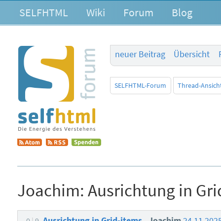
SELFHTML
Wiki
Forum
Blog
neuer Beitrag
Übersicht
SELFHTML-Forum
Thread-Ansich
Joachim:
Ausrichtung in Gri
Ausrichtung in Grid-items
Joachim
24.11.202
0
9