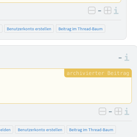
–
Info
negativ bewer
positiv b
Benutzerkonto erstellen
Beitrag im Thread-Baum
–
I
–
I
negativ be
posit
elden
Benutzerkonto erstellen
Beitrag im Thread-Baum