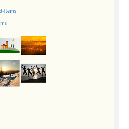
id-Items
tems