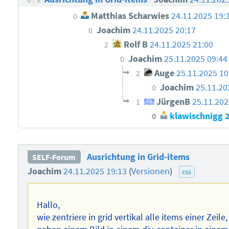
Matthias Scharwies
24.11.2025 19:
0
Joachim
24.11.2025 20:17
0
Rolf B
24.11.2025 21:00
2
Joachim
25.11.2025 09:44
0
Auge
25.11.2025 1
2
Joachim
25.11.20
0
JürgenB
25.11.202
1
klawischnigg
0
Ausrichtung in Grid-items
SELF-Forum
Joachim
24.11.2025 19:13
(
Versionen
)
css
Hallo,
wie zentriere in grid vertikal alle items einer Zeile