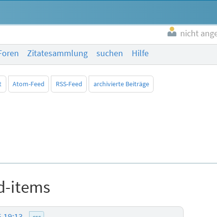
nicht ang
Foren
Zitatesammlung
suchen
Hilfe
t
Atom-Feed
RSS-Feed
archivierte Beiträge
d-items
5 19:13
css