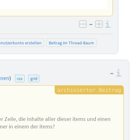
–
Informa
negativ bewerten
positiv bewe
nutzerkonto erstellen
Beitrag im Thread-Baum
–
Info
onen
)
css
grid
ner Zeile, die Inhalte aller dieser items und einen
ner in einem der items?