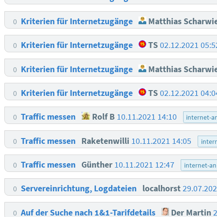
Kriterien für Internetzugänge
Matthias Scharwi
0
Kriterien für Internetzugänge
TS
02.12.2021 05:
0
Kriterien für Internetzugänge
Matthias Scharwi
0
Kriterien für Internetzugänge
TS
02.12.2021 04:
0
Traffic messen
Rolf B
10.11.2021 14:10
0
internet-
Traffic messen
Raketenwilli
10.11.2021 14:05
0
inter
Traffic messen
Günther
10.11.2021 12:47
0
internet-a
Servereinrichtung, Logdateien
localhorst
29.07.20
0
Auf der Suche nach 1&1-Tarifdetails
Der Martin
0