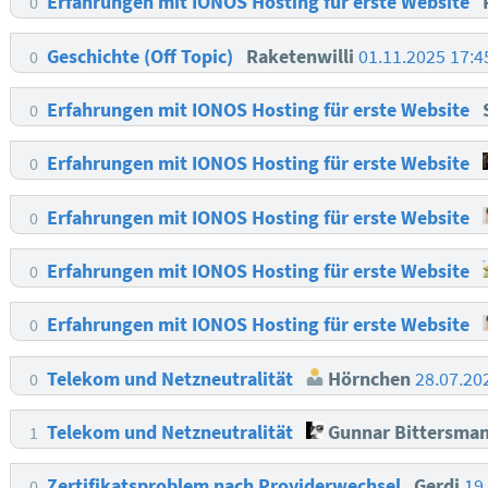
Erfahrungen mit IONOS Hosting für erste Website
0
Geschichte (Off Topic)
Raketenwilli
01.11.2025 17:
0
Erfahrungen mit IONOS Hosting für erste Website
0
Erfahrungen mit IONOS Hosting für erste Website
0
Erfahrungen mit IONOS Hosting für erste Website
0
Erfahrungen mit IONOS Hosting für erste Website
0
Erfahrungen mit IONOS Hosting für erste Website
0
Telekom und Netzneutralität
Hörnchen
28.07.20
0
Telekom und Netzneutralität
Gunnar Bittersma
1
Zertifikatsproblem nach Providerwechsel
Gerdi
19
0