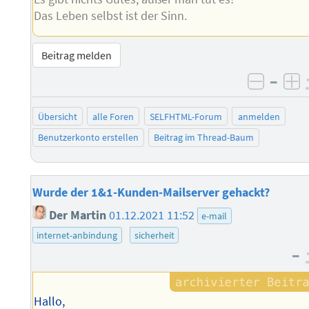
Das Leben selbst ist der Sinn.
Beitrag melden
–
negati
po
Übersicht
alle Foren
SELFHTML-Forum
anmelden
Benutzerkonto erstellen
Beitrag im Thread-Baum
Wurde der 1&1-Kunden-Mailserver gehackt?
Der Martin
01.12.2021 11:52
e-mail
internet-anbindung
sicherheit
–
Hallo,