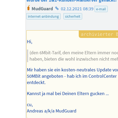
Wurde der 1&1-Kunden-Mailserver gehackt?
Homepage
MudGuard
02.12.2021 08:39
e-mail
des
internet-anbindung
sicherheit
Autors
Hi,
(den 6Mbit-Tarif, den meine Eltern immer no
haben, bieten die wohl inzwischen nicht meh
Mir haben sie ein kosten-neutrales Update vo
50MBit angeboten - hab ich im ControlCenter
entdeckt.
Kannst ja mal bei Deinen Eltern gucken ...
cu,
Andreas a/k/a MudGuard