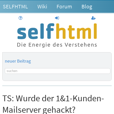
SELFHTML
Wiki
Forum
Blog
Hilfe
anmelden
Benutzerk
neuer Beitrag
Suchbegriff
TS:
Wurde der 1&1-Kunden-
Mailserver gehackt?