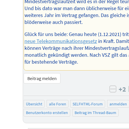
Mindestvertragslaufzeit wird es in der Regel teur
Und bis dato war man dann üblicherweise für ei
weiteres Jahr im Vertrag gefangen. Das gleiche i
blöderweise auch passiert.
Glück für uns beide: Genau heute (1.12.2021) tri
neue Telekommunikationsgesetz
in Kraft. Damit
können Verträge nach ihrer Mindestvertragslaufz
monatlich gekündigt werden. Nach VSZ gilt das
für bestehende Verträge.
Beitrag melden
+2
negat
Übersicht
alle Foren
SELFHTML-Forum
anmelden
Benutzerkonto erstellen
Beitrag im Thread-Baum