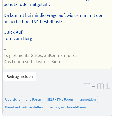
benutzt oder mitgeteilt.
Da kommt bei mir die Frage auf, wie es nun mit der
Sicherheit bei 1&1 bestellt ist?
Glück Auf
Tom vom Berg
--
Es gibt nichts Gutes, außer man tut es!
Das Leben selbst ist der Sinn.
Beitrag melden
–
I
negativ be
posit
Übersicht
alle Foren
SELFHTML-Forum
anmelden
Benutzerkonto erstellen
Beitrag im Thread-Baum