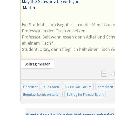
May the Schwartz be with you
Martin
--
Ein Student ist im Begriff, sich in der Mensa zu 
Professor an den Tisch zu setzen.
Professor: Seit wann essen denn Adler und Sch
an einem Tisch?
Student: Okay, dann flieg' ich halt einen Tisch we
Beitrag melden
–
neg
Übersicht
alle Foren
SELFHTML-Forum
anmelden
Benutzerkonto erstellen
Beitrag im Thread-Baum