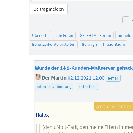
Beitrag melden
ne
Übersicht
alle Foren
SELFHTML-Forum
anmeld
Benutzerkonto erstellen
Beitrag im Thread-Baum
Wurde der 1&1-Kunden-Mailserver gehack
Der Martin
02.12.2021 12:00
e-mail
internet-anbindung
sicherheit
Hallo,
(den 6Mbit-Tarif, den meine Eltern imme