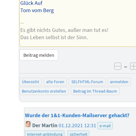
Glück Auf
Tom vom Berg
--
Es gibt nichts Gutes, außer man tut es!
Das Leben selbst ist der Sinn.
Beitrag melden
–
negat
Übersicht
alle Foren
SELFHTML-Forum
anmelden
Benutzerkonto erstellen
Beitrag im Thread-Baum
Wurde der 1&1-Kunden-Mailserver gehackt?
Der Martin
01.12.2021 12:31
e-mail
internet-anbindung
sicherheit