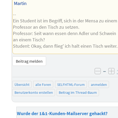
Martin
--
Ein Student ist im Begriff, sich in der Mensa zu einem
Professor an den Tisch zu setzen.
Professor: Seit wann essen denn Adler und Schwein
an einem Tisch?
Student: Okay, dann flieg' ich halt einen Tisch weiter.
Beitrag melden
–
negati
po
Übersicht
alle Foren
SELFHTML-Forum
anmelden
Benutzerkonto erstellen
Beitrag im Thread-Baum
Wurde der 1&1-Kunden-Mailserver gehackt?