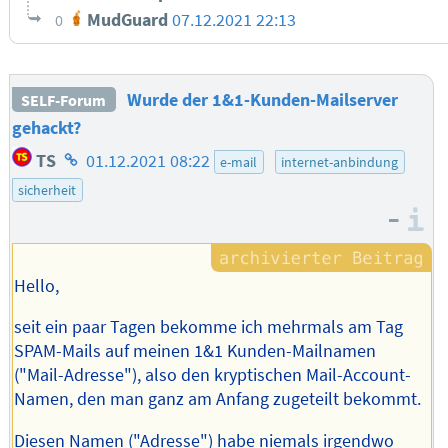
MudGuard
07.12.2021 22:13
0
Wurde der 1&1-Kunden-Mailserver
SELF-Forum
gehackt?
Homepage
TS
01.12.2021 08:22
e-mail
internet-anbindung
des
sicherheit
Autors
–
I
Hello,
seit ein paar Tagen bekomme ich mehrmals am Tag
SPAM-Mails auf meinen 1&1 Kunden-Mailnamen
("Mail-Adresse"), also den kryptischen Mail-Account-
Namen, den man ganz am Anfang zugeteilt bekommt.
Diesen Namen ("Adresse") habe niemals irgendwo