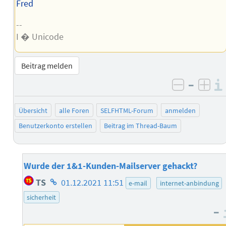
Fred
--
I � Unicode
Beitrag melden
–
negativ 
posi
Übersicht
alle Foren
SELFHTML-Forum
anmelden
Benutzerkonto erstellen
Beitrag im Thread-Baum
Wurde der 1&1-Kunden-Mailserver gehackt?
Homepage
TS
01.12.2021 11:51
e-mail
internet-anbindung
des
sicherheit
Autors
–