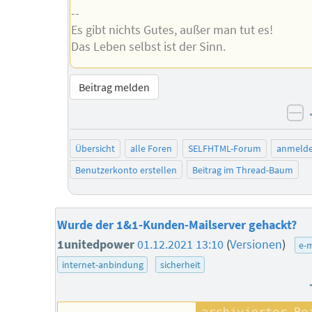
--
Es gibt nichts Gutes, außer man tut es!
Das Leben selbst ist der Sinn.
Beitrag melden
ne
Übersicht
alle Foren
SELFHTML-Forum
anmeld
Benutzerkonto erstellen
Beitrag im Thread-Baum
Wurde der 1&1-Kunden-Mailserver gehackt?
1unitedpower
01.12.2021 13:10
(
Versionen
)
e-m
internet-anbindung
sicherheit