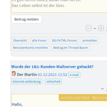
Das Leben selbst ist der Sinn.
Beitrag melden
–
negati
po
Übersicht
alle Foren
SELFHTML-Forum
anmelden
Benutzerkonto erstellen
Beitrag im Thread-Baum
Wurde der 1&1-Kunden-Mailserver gehackt?
Der Martin
01.12.2021 11:52
e-mail
internet-anbindung
sicherheit
–
Hallo,