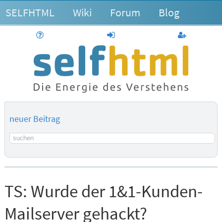
SELFHTML
Wiki
Forum
Blog
Hilfe
anmelden
Benutzerk
neuer Beitrag
Suchbegriff
TS:
Wurde der 1&1-Kunden-
Mailserver gehackt?