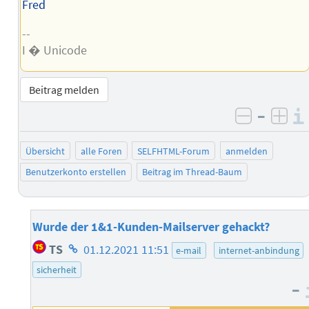
Fred
--
I � Unicode
Beitrag melden
–
negativ 
posi
Übersicht
alle Foren
SELFHTML-Forum
anmelden
Benutzerkonto erstellen
Beitrag im Thread-Baum
Wurde der 1&1-Kunden-Mailserver gehackt?
Homepage
TS
01.12.2021 11:51
e-mail
internet-anbindung
des
sicherheit
Autors
–