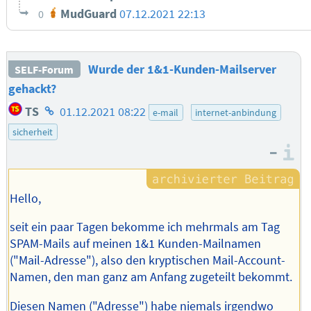
MudGuard
07.12.2021 22:13
0
Wurde der 1&1-Kunden-Mailserver
SELF-Forum
gehackt?
Homepage
TS
01.12.2021 08:22
e-mail
internet-anbindung
des
sicherheit
Autors
–
I
Hello,
seit ein paar Tagen bekomme ich mehrmals am Tag
SPAM-Mails auf meinen 1&1 Kunden-Mailnamen
("Mail-Adresse"), also den kryptischen Mail-Account-
Namen, den man ganz am Anfang zugeteilt bekommt.
Diesen Namen ("Adresse") habe niemals irgendwo