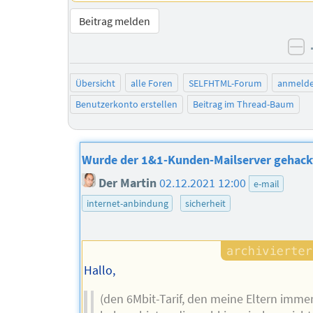
Beitrag melden
ne
Übersicht
alle Foren
SELFHTML-Forum
anmeld
Benutzerkonto erstellen
Beitrag im Thread-Baum
Wurde der 1&1-Kunden-Mailserver gehack
Der Martin
02.12.2021 12:00
e-mail
internet-anbindung
sicherheit
Hallo,
(den 6Mbit-Tarif, den meine Eltern imme