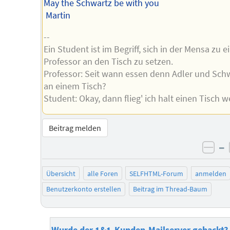
May the Schwartz be with you
Martin
--
Ein Student ist im Begriff, sich in der Mensa zu 
Professor an den Tisch zu setzen.
Professor: Seit wann essen denn Adler und Sch
an einem Tisch?
Student: Okay, dann flieg' ich halt einen Tisch we
Beitrag melden
–
neg
Übersicht
alle Foren
SELFHTML-Forum
anmelden
Benutzerkonto erstellen
Beitrag im Thread-Baum