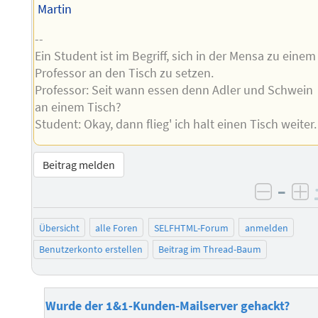
Martin
--
Ein Student ist im Begriff, sich in der Mensa zu einem
Professor an den Tisch zu setzen.
Professor: Seit wann essen denn Adler und Schwein
an einem Tisch?
Student: Okay, dann flieg' ich halt einen Tisch weiter.
Beitrag melden
–
negati
po
Übersicht
alle Foren
SELFHTML-Forum
anmelden
Benutzerkonto erstellen
Beitrag im Thread-Baum
Wurde der 1&1-Kunden-Mailserver gehackt?