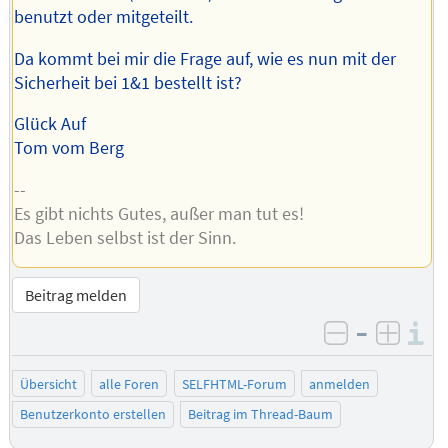
benutzt oder mitgeteilt.
Da kommt bei mir die Frage auf, wie es nun mit der
Sicherheit bei 1&1 bestellt ist?
Glück Auf
Tom vom Berg
--
Es gibt nichts Gutes, außer man tut es!
Das Leben selbst ist der Sinn.
Beitrag melden
–
I
negativ be
posit
Übersicht
alle Foren
SELFHTML-Forum
anmelden
Benutzerkonto erstellen
Beitrag im Thread-Baum