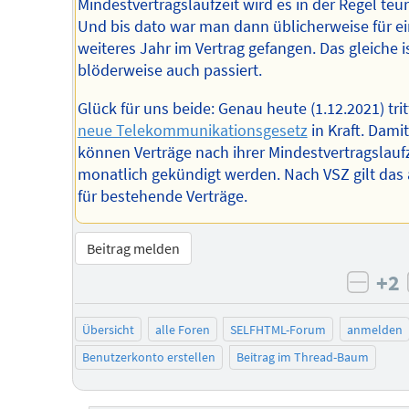
Mindestvertragslaufzeit wird es in der Regel teur
Und bis dato war man dann üblicherweise für ei
weiteres Jahr im Vertrag gefangen. Das gleiche i
blöderweise auch passiert.
Glück für uns beide: Genau heute (1.12.2021) tri
neue Telekommunikationsgesetz
in Kraft. Damit
können Verträge nach ihrer Mindestvertragslaufz
monatlich gekündigt werden. Nach VSZ gilt das
für bestehende Verträge.
Beitrag melden
+2
negat
Übersicht
alle Foren
SELFHTML-Forum
anmelden
Benutzerkonto erstellen
Beitrag im Thread-Baum