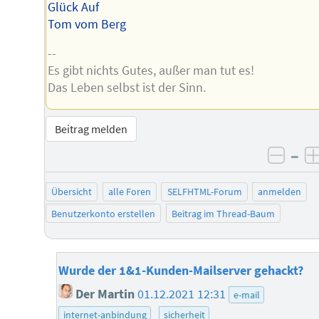
Glück Auf
Tom vom Berg
--
Es gibt nichts Gutes, außer man tut es!
Das Leben selbst ist der Sinn.
Beitrag melden
–
negat
Übersicht
alle Foren
SELFHTML-Forum
anmelden
Benutzerkonto erstellen
Beitrag im Thread-Baum
Wurde der 1&1-Kunden-Mailserver gehackt?
Der Martin
01.12.2021 12:31
e-mail
internet-anbindung
sicherheit