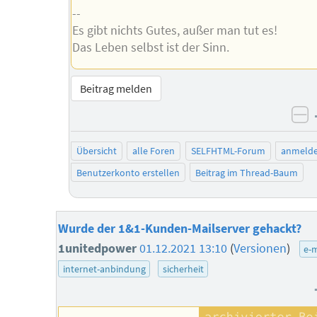
--
Es gibt nichts Gutes, außer man tut es!
Das Leben selbst ist der Sinn.
Beitrag melden
ne
Übersicht
alle Foren
SELFHTML-Forum
anmeld
Benutzerkonto erstellen
Beitrag im Thread-Baum
Wurde der 1&1-Kunden-Mailserver gehackt?
1unitedpower
01.12.2021 13:10
(
Versionen
)
e-m
internet-anbindung
sicherheit