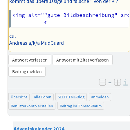
kommt das überflüssige und falsche " von der KI?
<img alt=""gute Bildbeschreibung" src
cu,
Andreas a/k/a MudGuard
Antwort verfassen
Antwort mit Zitat verfassen
Beitrag melden
–
negativ 
posi
Übersicht
alle Foren
SELFHTML-Blog
anmelden
Benutzerkonto erstellen
Beitrag im Thread-Baum
Adventskalender 2024