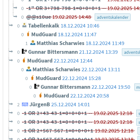
-1" OR 3+798-798-1=0+0+0+1 --
19.02.2025 14
0
@@s10ue
19.02.2025 14:48
0
adventskalender
Tabellenkalk
18.12.2024 10:46
0
MudGuard
18.12.2024 11:47
0
Matthias Scharwies
18.12.2024 11:49
1
Gunnar Bittersmann
21.12.2024 13:39
0
advents
MudGuard
22.12.2024 12:44
0
Matthias Scharwies
22.12.2024 13:11
0
MudGuard
22.12.2024 15:28
0
Gunnar Bittersmann
22.12.2024 19:50
0
m
MudGuard
22.12.2024 20:58
0
JürgenB
25.12.2024 14:01
2
-1 OR 2+43-43-1=0+0+0+1 --
19.02.2025 12:18
0
-1 OR 3+43-43-1=0+0+0+1 --
19.02.2025 12:18
0
-1 OR 2+567-567-1=0+0+0+1
19.02.2025 12:18
0
-1 OR 3+567-567-1=0+0+0+1
19.02.2025 12:18
0