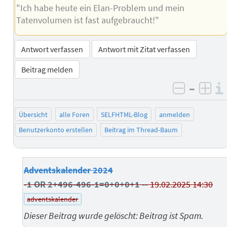
"Ich habe heute ein Elan-Problem und mein
Tatenvolumen ist fast aufgebraucht!"
Antwort verfassen
Antwort mit Zitat verfassen
Beitrag melden
–
negativ 
posi
Übersicht
alle Foren
SELFHTML-Blog
anmelden
Benutzerkonto erstellen
Beitrag im Thread-Baum
Adventskalender 2024
-1 OR 2+496-496-1=0+0+0+1 --
19.02.2025 14:30
adventskalender
Dieser Beitrag wurde gelöscht: Beitrag ist Spam.