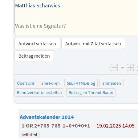
Matthias Scharwies
--
Was ist eine Signatur?
Antwort verfassen
Antwort mit Zitat verfassen
Beitrag melden
–
negati
po
Übersicht
alle Foren
SELFHTML-Blog
anmelden
Benutzerkonto erstellen
Beitrag im Thread-Baum
Adventskalender 2024
-1 OR 2+765-765-1=0+0+0+1 --
19.02.2025 14:05
selfhtml