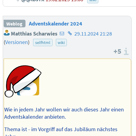
Adventskalender 2024
Weblog
E-
Homepage
Matthias Scharwies
29.11.2024 21:28
Mail-
des
(
Versionen
)
selfhtml
wiki
Adresse
Autors
+5
I
des
Autors
Wie in jedem Jahr wollen wir auch dieses Jahr einen
Adventskalender anbieten.
Thema ist - im Vorgriff auf das Jubiläum nächstes