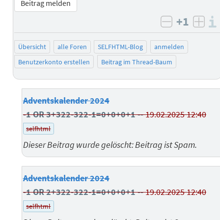
Beitrag melden
+1
negativ b
posi
Übersicht
alle Foren
SELFHTML-Blog
anmelden
Benutzerkonto erstellen
Beitrag im Thread-Baum
Adventskalender 2024
-1 OR 3+322-322-1=0+0+0+1 --
19.02.2025 12:40
selfhtml
Dieser Beitrag wurde gelöscht: Beitrag ist Spam.
Adventskalender 2024
-1 OR 2+322-322-1=0+0+0+1 --
19.02.2025 12:40
selfhtml