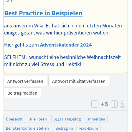
Jahr:
Best Practice in Beispielen
aus unserem Wiki. Es hat sich in den letzten Monaten
einiges getan, was wir hier präsentieren wollen:
Hier geht's zum
Adventskalender 2024
SELFHTML wünscht eine besinnliche Weihnachtszeit
mit nicht zu viel Stress und Hektik!
Antwort verfassen
Antwort mit Zitat verfassen
Beitrag melden
+5
I
negativ bew
posit
Übersicht
alle Foren
SELFHTML-Blog
anmelden
Benutzerkonto erstellen
Beitrag im Thread-Baum