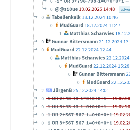
-1" OR 3+798-798-1=0+0+0+1 -
0
@@s10ue
19.02.2025 14:48
0
adve
Tabellenkalk
18.12.2024 10:46
0
MudGuard
18.12.2024 11:47
0
Matthias Scharwies
18.12.
1
Gunnar Bittersmann
21.12.2024 13
0
MudGuard
22.12.2024 12:44
0
Matthias Scharwies
22.12.2024
0
MudGuard
22.12.2024 15:28
0
Gunnar Bittersmann
2
0
MudGuard
22.12.20
0
JürgenB
25.12.2024 14:01
2
-1 OR 2+43-43-1=0+0+0+1 --
19.02.2
0
-1 OR 3+43-43-1=0+0+0+1 --
19.02.2
0
-1 OR 2+567-567-1=0+0+0+1
19.02.2
0
-1 OR 3+567-567-1=0+0+0+1
19.02.2
0