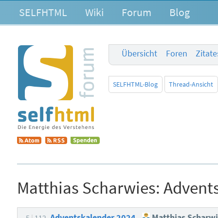
SELFHTML
Wiki
Forum
Blog
Übersicht
Foren
Zitat
SELFHTML-Blog
Thread-Ansicht
Matthias Scharwies:
Advent
Adventskalender 2024
Matthias Scharwi
5
112