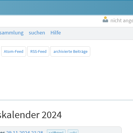
nicht ang
esammlung
suchen
Hilfe
Atom-Feed
RSS-Feed
archivierte Beiträge
skalender 2024
es
29.11.2024 21:28
selfhtml
wiki