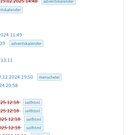
-
19.02.2025 14:48
adventskalender
ntskalender
2024 11:49
:39
adventskalender
 13:11
2.12.2024 19:50
menschelei
24 20:58
025 12:18
selfhtml
025 12:18
selfhtml
025 12:18
selfhtml
025 12:18
selfhtml